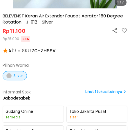
1 / 7
BELEVENST Keran Air Extender Faucet Aerator 180 Degree
Rotation - J-012
-
Silver
Rp
11.100
Rp
25.900
58
%
•
SKU
7CHZHSSV
5
(
1
)
Pilihan Warna:
Silver
Lihat
1
Lokasi Lainnya
Informasi Stok:
Jabodetabek
Gudang Online
Toko Jakarta Pusat
Tersedia
sisa
1