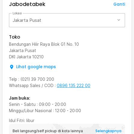
Jabodetabek
Ganti
Lokasi
Jakarta Pusat
Toko
Bendungan Hilir Raya Blok G1 No. 10
Jakarta Pusat
DKI Jakarta
10210
Lihat google maps
Telp
:
(021) 39 700 200
Whatsapp Sales / COD
:
0896 135 222 00
Jam buka:
Senin - Sabtu
:
09:00
-
20:00
Minggu/Libur Nasional
:
12:00
-
20:00
Idul Fitri
: libur
Selengkapnya
Beli langsung/self pickup di kota lainnya