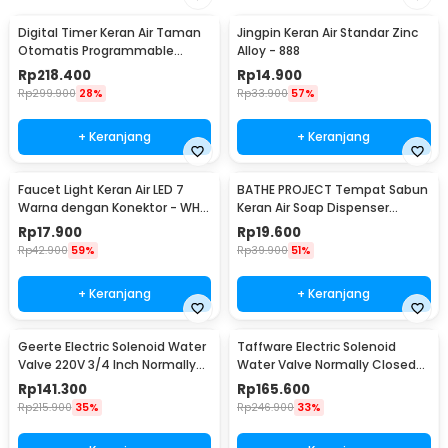
Digital Timer Keran Air Taman
Jingpin Keran Air Standar Zinc
Otomatis Programmable
Alloy - 888
Garden Irrigation - 1383
Rp
218.400
Rp
14.900
Rp
299.900
28%
Rp
33.900
57%
+ Keranjang
+ Keranjang
Faucet Light Keran Air LED 7
BATHE PROJECT Tempat Sabun
Warna dengan Konektor - WH-
Keran Air Soap Dispenser
F03
300ml - JJ-3122
Rp
17.900
Rp
19.600
Rp
42.900
59%
Rp
39.900
51%
+ Keranjang
+ Keranjang
Geerte Electric Solenoid Water
Taffware Electric Solenoid
Valve 220V 3/4 Inch Normally
Water Valve Normally Closed
Closed - 2W-200-20
220V 3/4 Inch - 2W-200-20
Rp
141.300
Rp
165.600
Rp
215.900
35%
Rp
246.900
33%