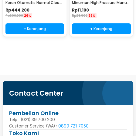
Keran Otomatis Normal Close
Minuman High Pressure Manual
220V 1.5 Inch - 2W-400-40
Adjustable Spray - TS01
Rp
444.200
Rp
11.100
Rp
600.000
26%
Rp
25.900
58%
+ Keranjang
+ Keranjang
Beli Sekarang
Contact Center
Pembelian Online
Telp : (021) 39 700 200
Customer Service (WA) :
0899 721 7050
Toko Kami