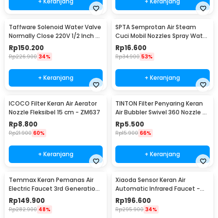
+ Keranjang
+ Keranjang
Taffware Solenoid Water Valve
SPTA Semprotan Air Steam
Normally Close 220V 1/2 Inch -
Cuci Mobil Nozzles Spray Water
2W-160-15
Gun - W204
Rp
150.200
Rp
16.600
Rp
226.900
34%
Rp
34.900
53%
+ Keranjang
+ Keranjang
ICOCO Filter Keran Air Aerator
TINTON Filter Penyaring Keran
Nozzle Fleksibel 15 cm - ZM637
Air Bubbler Swivel 360 Nozzle -
QYJ-666
Rp
8.800
Rp
5.500
Rp
21.900
60%
Rp
15.900
66%
+ Keranjang
+ Keranjang
Temmax Keran Pemanas Air
Xiaoda Sensor Keran Air
Electric Faucet 3rd Generation
Automatic Infrared Faucet -
3000W - RX-008
HD-ZNJSQ-02
Rp
149.900
Rp
196.600
Rp
282.900
48%
Rp
295.900
34%