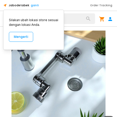
Jabodetabek
ganti
Order Tracking
Alat Kopi
Silakan ubah lokasi store sesuai
dengan lokasi Anda.
Mengerti