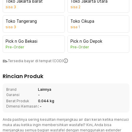
Toko Jakarta Barat
Toko Jakarta Utara
sisa
3
sisa
2
Toko Tangerang
Toko Cikupa
sisa
3
sisa
1
Pick n Go Bekasi
Pick n Go Depok
Pre-Order
Pre-Order
Tersedia bayar di tempat (COD)
Rincian Produk
Brand
Lainnya
Garansi
-
Berat Produk
0.044 kg
Dimensi Kemasan
: -
Anda pastinya sering kesulitan menjangkau air dari keran ketika mencuci
muka atau ketika ingin membersihkan wastafel? Kini, Anda bisa
menjangkau semua bagian wastafel dengan menggunakan extender