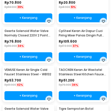
Faucet Tap - LB2982
Head - H5607
Rp
70.800
Rp
20.800
Rp
114.900
39%
Rp
41.900
51%
+ Keranjang
+ Keranjang
Geerte Solenoid Water Valve
CpSteel Keran Air Dapur Cuci
Normaly Closed 220V 2 Point
Piring Mixer Panas Dingin Pull
1/4 Inch - 2W-025-08
Out Rinser - CP12
Rp
76.800
Rp
109.600
Rp
116.000
34%
Rp
173.900
37%
+ Keranjang
+ Keranjang
VEMUSE Keran Air Single Cold
TAOCNSN Keran Air Wastafel
Faucet Stainless Steel - WB132
Stainless Steel Kitchen Faucet
- 899
Rp
53.700
Rp
51.200
Rp
91.900
42%
Rp
76.900
34%
+ Keranjang
+ Keranjang
Geerte Solenoid Water Valve
Tigre Semprotan Botol