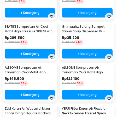
Rp
72.900
43%
Rp
217.900
35%
+ Keranjang
+ Keranjang
SEATEN Semprotan Air Cuci
Gnimauhz Selang Tempat
Mobil High Pressure 30BAR with
Sabun Soap Dispenser 1M -
5M Hose - PT008-01
FZ120
Rp
206.800
Rp
25.200
Rp
283.900
28%
Rp
48.900
49%
+ Keranjang
+ Keranjang
ALLSOME Semprotan Air
ALLSOME Semprotan Air
Tanaman Cuci Mobil High
Tanaman Cuci Mobil High
Pressure with Hose 15M -
Pressure with Hose 7.5M -
Rp
145.600
Rp
122.100
PT009
PT009
Rp
220.900
35%
Rp
189.900
36%
+ Keranjang
+ Keranjang
ZJM Keran Air Wastafel Mixer
YEFUI Filter Keran Air Flexible
Panas Dingin Square Bathroom
Neck Extender Faucet Spray