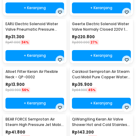
+ Keranjang
+ Keranjang
EARU Electric Solenoid Water
Geerte Electric Solenoid Water
Valve Pneumatic Pressure
Valve Normaly Closed 220V 1
220V - FCD-180B
Inch DN25 - 2W-250-25
Rp
31.300
Rp
220.800
Rp
47.000
34%
Rp
300.000
27%
+ Keranjang
+ Keranjang
Alloet Filter Keran Air Flexible
Carzkool Semprotan Air Steam
Neck - QP-0002
Cuci Mobil Pure Copper Water
Gun - CZ207
Rp
13.900
Rp
35.900
Rp
30.900
56%
Rp
64.900
45%
+ Keranjang
+ Keranjang
BEAR FORCE Semprotan Air
QiWangXing Keran Air Valve
Steam High Pressure Jet Mobil
Shower Hot and Cold Stainless
Water Gun - WR345
Steel - A-770
Rp
41.800
Rp
143.200