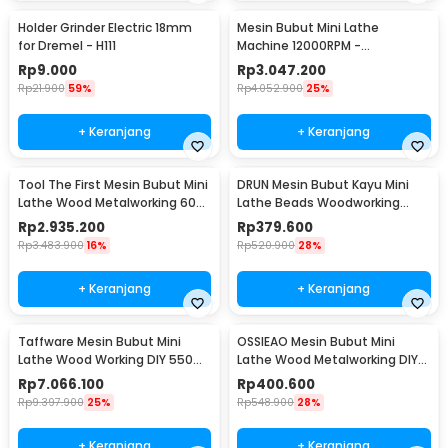
Holder Grinder Electric 18mm
Mesin Bubut Mini Lathe
for Dremel - H111
Machine 12000RPM -
TZ20002MR
Rp
9.000
Rp
3.047.200
Rp
21.900
59%
Rp
4.052.900
25%
+ Keranjang
+ Keranjang
Tool The First Mesin Bubut Mini
DRUN Mesin Bubut Kayu Mini
Lathe Wood Metalworking 60W
Lathe Beads Woodworking
- TZ20002MG
150W - X707
Rp
2.935.200
Rp
379.600
Rp
3.483.900
16%
Rp
520.900
28%
+ Keranjang
+ Keranjang
Taffware Mesin Bubut Mini
OSSIEAO Mesin Bubut Mini
Lathe Wood Working DIY 550W
Lathe Wood Metalworking DIY
- MX0618
80W - HS001
Rp
7.066.100
Rp
400.600
Rp
9.397.900
25%
Rp
548.900
28%
+ Keranjang
+ Keranjang