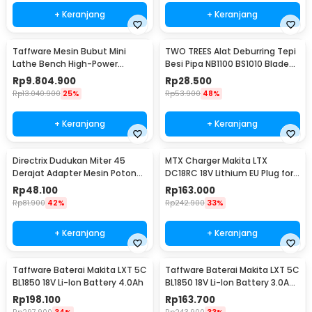
+ Keranjang
+ Keranjang
Taffware Mesin Bubut Mini
TWO TREES Alat Deburring Tepi
Lathe Bench High-Power
Besi Pipa NB1100 BS1010 Blade
Brushless 1100W 400mm - MX-
Scrapper - S10
Rp
9.804.900
Rp
28.500
210V
Rp
13.040.900
25%
Rp
53.900
48%
+ Keranjang
+ Keranjang
Directrix Dudukan Miter 45
MTX Charger Makita LTX
Derajat Adapter Mesin Potong
DC18RC 18V Lithium EU Plug for
Keramik - GW45
BL1830B BL1850B - 90058-CH
Rp
48.100
Rp
163.000
Rp
81.900
42%
Rp
242.900
33%
+ Keranjang
+ Keranjang
Taffware Baterai Makita LXT 5C
Taffware Baterai Makita LXT 5C
BL1850 18V Li-Ion Battery 4.0Ah
BL1850 18V Li-Ion Battery 3.0Ah
- BL1860B
Rp
198.100
Rp
163.700