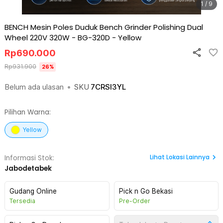
1 / 9
BENCH Mesin Poles Duduk Bench Grinder Polishing Dual
Wheel 220V 320W - BG-320D
-
Yellow
Rp
690.000
Rp
931.900
26
%
Belum ada ulasan
•
SKU
7CRSI3YL
Pilihan Warna:
Yellow
Lihat
Lokasi Lainnya
Informasi Stok:
Jabodetabek
Gudang Online
Pick n Go Bekasi
Tersedia
Pre-Order