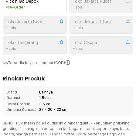
Pick n Go Depok
Toko Jakarta Pusat
Pre-Order
Habis
Toko Jakarta Barat
Toko Jakarta Utara
Habis
Habis
Toko Tangerang
Toko Cikupa
Habis
Habis
Tersedia bayar di tempat (COD)
Rincian Produk
Brand
Lainnya
Garansi
1 Bulan
Berat Produk
3.5 kg
Dimensi Kemasan
27
x
20
x
22
cm
BENCHTOP mesin poles duduk ini dirancang untuk kebutuhan polishing,
grinding, finishing, dan perapihan berbagai material seperti kayu, batu,
logam, hingga perhiasan. Dengan motor 320 W bertenaga tinggi dan