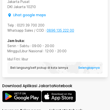
Jakarta Pusat
DKI Jakarta
10210
Lihat google maps
Telp
:
(021) 39 700 200
Whatsapp Sales / COD
:
0896 135 222 00
Jam buka:
Senin - Sabtu
:
09:00
-
20:00
Minggu/Libur Nasional
:
12:00
-
20:00
Idul Fitri
: libur
Selengkapnya
Beli langsung/self pickup di kota lainnya
Download Aplikasi JakartaNotebook