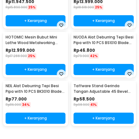
Rp
11.947.500
Rp
13.999.000
Rp
15.890.900
25%
Rp
18.618.900
25%
+ Keranjang
+ Keranjang
HOTOMIC Mesin Bubut Mini
NUODA Alat Deburring Tepi Besi
Lathe Wood Metalworking
Pipa with 10 PCS BS1010 Blade
550mm 750W - MX-250
Scrapper - RB1000
Rp
12.999.000
Rp
46.800
Rp
17.288.900
25%
Rp
79.900
42%
+ Keranjang
+ Keranjang
NEIL Alat Deburring Tepi Besi
Taffware Stand Gerinda
Pipa with 10 PCS BK3010 Blade
Tangan Adjustable 45 Bevel
Scrapper - RB3000
Saw 100-125mm - DB04
Rp
77.000
Rp
58.500
Rp
116.000
34%
Rp
98.900
41%
+ Keranjang
+ Keranjang