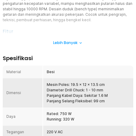
pengaturan kecepatan variabel, mampu menghasilkan putaran halus dan
stabil hingga 10000 RPM. Desain duduk (bench type) meminimalkan
getaran dan meningkatkan akurasi pekerjaan. Cocok untuk pengrajin,
teknisi, pembuat perhiasan, hingga bengkel kecil.
Fitur
Motor Bertenaga, Peforma Stabil
Lebih Banyak
Motor 320 W memberikan tenaga yang cukup kuat untuk proses
polishing dan grinding berbagai material keras maupun lunak.
Spesifikasi
Putaran dapat mencapai hingga 10000 RPM sehingga hasil
pengerjaan lebih cepat dan efisien. Desain motor dirancang
dengan getaran rendah sehingga meningkatkan kenyamanan dan
Material
Besi
presisi kerja.
Efisiensi Maksimal
Mesin Poles: 19.5 x 12 x 13.5 cm
Dilengkapi dengan dua roda poles, Anda bisa menggunakan dua
Diameter Drill Chuck: 1 - 10 mm
Dimensi
jenis bahan poles sekaligus tanpa harus mengganti-ganti secara
Panjang Kabel Daya: Sekitar 1.6 M
manual. Sangat cocok untuk meningkatkan produktivitas dan
Panjang Selang Fleksibel: 99 cm
efisiensi waktu kerja di bengkel atau studio Anda.
Rated: 750 W
Penyesuaikan Kecepatan 800 - 10000 RPM
Daya
Running: 320 W
Dilengkapi knob speed control yang memudahkan Anda mengatur
kecepatan sesuai kebutuhan pekerjaan. Putaran rendah cocok
Tegangan
untuk polishing halus seperti perhiasan dan batu akik, sedangkan
220 V AC