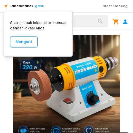
Jabodetabek
ganti
Order Tracking
Alat Kopi
Silakan ubah lokasi store sesuai
dengan lokasi Anda.
Mengerti