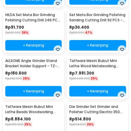
HILDA Set Mata Bor Grinding
Set Mata Bor Grinding Polishing
Polishing Cutting Drill 246 PCS
Sanding Cutting Drill 92 PCS -
- KSDMPJ-2
KSDMPJ-2
Rp
91.700
Rp
30.400
Rp
142.900
36%
Rp
56.900
47%
+ Keranjang
+ Keranjang
ALLSOME Angle Grinder Stand
Taffware Mesin Bubut Mini
Bracket Holder Support - TZ-
Lathe Wood Metalworking
6103
550W - MX-0618
Rp
180.600
Rp
7.991.300
Rp
242.900
26%
Rp
10.628.900
25%
+ Keranjang
+ Keranjang
Taffware Mesin Bubut Mini
Die Grinder Set Grinder and
Lathe Beads Woodworking
Polisher Cutting Electric 350
900W 400mm - MX210V
PCS - DG350
Rp
8.884.100
Rp
514.800
Rp
11.815.900
25%
Rp
694.900
26%