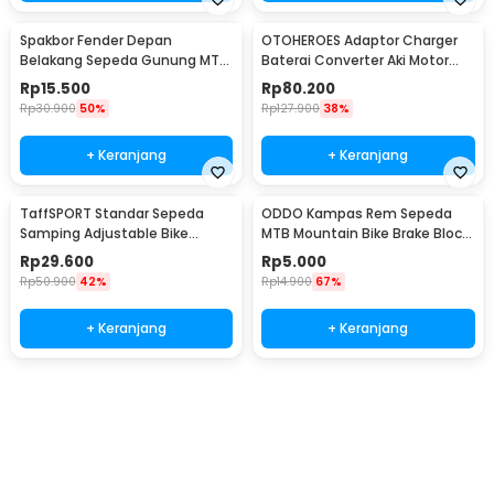
Spakbor Fender Depan
OTOHEROES Adaptor Charger
Belakang Sepeda Gunung MTB
Baterai Converter Aki Motor
- HF0034300
Skuter 48V 20Ah - YF2021-12
Rp
15.500
Rp
80.200
Rp
30.900
50%
Rp
127.900
38%
+ Keranjang
+ Keranjang
TaffSPORT Standar Sepeda
ODDO Kampas Rem Sepeda
Samping Adjustable Bike
MTB Mountain Bike Brake Block
Kickstand 34-39cm - Z50
70mm 2 PCS - B39
Rp
29.600
Rp
5.000
Rp
50.900
42%
Rp
14.900
67%
+ Keranjang
+ Keranjang
Ingatkan Saya