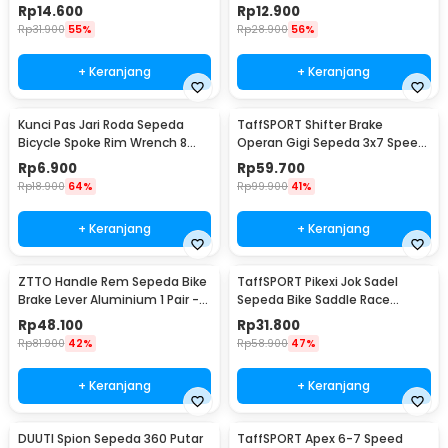
Derajat - ZH1035
JLQ-01
Rp
14.600
Rp
12.900
Rp
31.900
55%
Rp
28.900
56%
+ Keranjang
+ Keranjang
Kunci Pas Jari Roda Sepeda
TaffSPORT Shifter Brake
Bicycle Spoke Rim Wrench 8
Operan Gigi Sepeda 3x7 Speed
Way - W805
2 PCS
Rp
6.900
Rp
59.700
Rp
18.900
64%
Rp
99.900
41%
+ Keranjang
+ Keranjang
ZTTO Handle Rem Sepeda Bike
TaffSPORT Pikexi Jok Sadel
Brake Lever Aluminium 1 Pair -
Sepeda Bike Saddle Race
CBL-09
Ergonomic Anti Air - FX20
Rp
48.100
Rp
31.800
Rp
81.900
42%
Rp
58.900
47%
+ Keranjang
+ Keranjang
DUUTI Spion Sepeda 360 Putar
TaffSPORT Apex 6-7 Speed