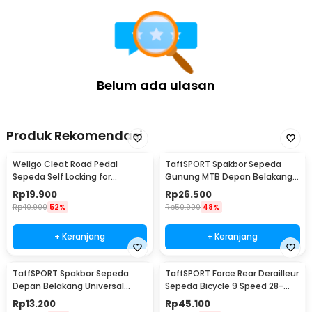
2 x BENGGUO Handgrip Sepeda Universal Tutup Setang Anti Slip
Handlebar - BPG-111
2 x Kunci L
2 x Penutup Lubang Gagang
Belum ada ulasan
Produk Rekomendasi
Wellgo Cleat Road Pedal
TaffSPORT Spakbor Sepeda
Sepeda Self Locking for
Gunung MTB Depan Belakang
Shimano SM-SH11 SPD-L
Anti Cipratan - Y901
Rp
19.900
Rp
26.500
Rp
40.900
52%
Rp
50.900
48%
+ Keranjang
+ Keranjang
TaffSPORT Spakbor Sepeda
TaffSPORT Force Rear Derailleur
Depan Belakang Universal
Sepeda Bicycle 9 Speed 28-
Clamp Dua Warna - BQ541
34T - RD-M390
Rp
13.200
Rp
45.100