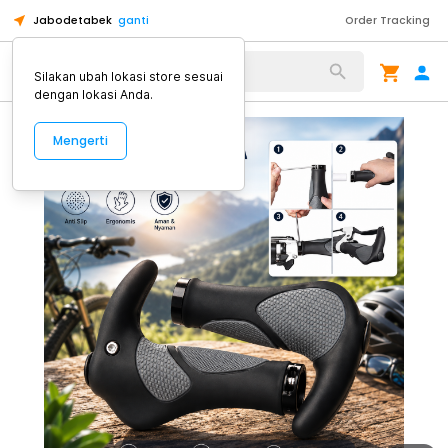
Jabodetabek
ganti
Order Tracking
Alat Kopi
Silakan ubah lokasi store sesuai
dengan lokasi Anda.
Mengerti