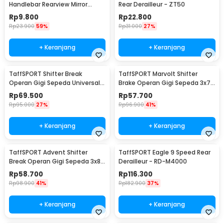
Handlebar Rearview Mirror
Rear Derailleur - ZT50
Universal 1 PCS - LY4437
Rp
9.800
Rp
22.800
Rp
23.900
59%
Rp
31.000
27%
+ Keranjang
+ Keranjang
TaffSPORT Shifter Break
TaffSPORT Marvolt Shifter
Operan Gigi Sepeda Universal
Brake Operan Gigi Sepeda 3x7
3x9 Speed 2 PCS - SL-M370
Speed 2 PCS - EF500-7
Rp
69.500
Rp
57.700
Rp
95.000
27%
Rp
96.900
41%
+ Keranjang
+ Keranjang
TaffSPORT Advent Shifter
TaffSPORT Eagle 9 Speed Rear
Break Operan Gigi Sepeda 3x8
Derailleur - RD-M4000
Speed 2 PCS - SL-M310
Rp
58.700
Rp
116.300
Rp
98.900
41%
Rp
182.900
37%
+ Keranjang
+ Keranjang