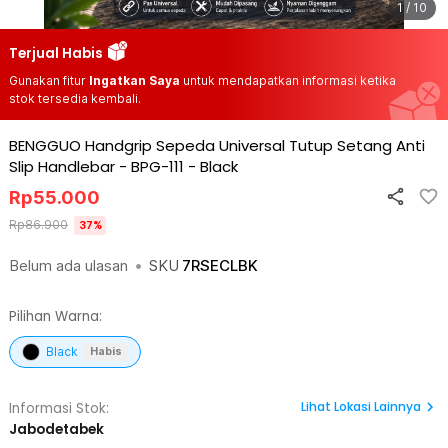
1 / 10
Terjual Habis
Gunakan fitur
Ingatkan Saya
untuk mendapatkan informasi ketika
stok tersedia kembali.
BENGGUO Handgrip Sepeda Universal Tutup Setang Anti
Slip Handlebar - BPG-111
-
Black
Rp
55.000
Rp
86.900
37
%
Belum ada ulasan
•
SKU
7RSECLBK
Pilihan Warna:
Black
Habis
Lihat
Lokasi Lainnya
Informasi Stok:
Jabodetabek