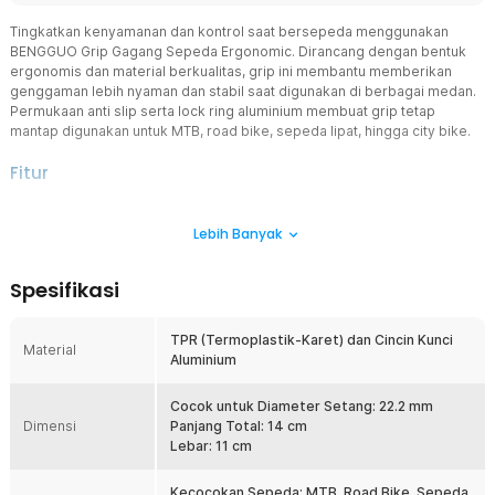
Tingkatkan kenyamanan dan kontrol saat bersepeda menggunakan
BENGGUO Grip Gagang Sepeda Ergonomic. Dirancang dengan bentuk
ergonomis dan material berkualitas, grip ini membantu memberikan
genggaman lebih nyaman dan stabil saat digunakan di berbagai medan.
Permukaan anti slip serta lock ring aluminium membuat grip tetap
mantap digunakan untuk MTB, road bike, sepeda lipat, hingga city bike.
Fitur
Material Berkualitas dan Anti Slip
Lebih Banyak
Handgrip ini menggunakan kombinasi material TPR dan cincin
aluminium berkualitas yang kuat dan tahan lama untuk penggunaan
jangka panjang. Lapisan rubber membantu meningkatkan daya
Spesifikasi
cengkeram sehingga tangan tetap stabil meski berkeringat atau
saat kondisi hujan. Cocok digunakan untuk meningkatkan keamanan
dan kenyamanan berkendara di berbagai kondisi jalan.
TPR (Termoplastik-Karet) dan Cincin Kunci
Material
Aluminium
Desain Ergonomis Lebih Nyaman
Bentuk grip dirancang mengikuti kontur tangan sehingga terasa
lebih nyaman saat digunakan dalam waktu lama. Desain ergonomis
Cocok untuk Diameter Setang: 22.2 mm
Dimensi
membantu mengurangi tekanan pada telapak tangan dan
Panjang Total: 14 cm
mengurangi rasa pegal saat bersepeda jarak jauh. Sangat cocok
Lebar: 11 cm
digunakan untuk aktivitas harian, touring, maupun olahraga sepeda.
Kecocokan Sepeda: MTB, Road Bike, Sepeda