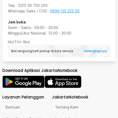
Telp
:
(021) 39 700 200
Whatsapp Sales / COD
:
0896 135 222 00
Jam buka:
Senin - Sabtu
:
09:00
-
20:00
Minggu/Libur Nasional
:
12:00
-
20:00
Idul Fitri
: libur
Selengkapnya
Beli langsung/self pickup di kota lainnya
Download Aplikasi JakartaNotebook
Layanan Pelanggan
JakartaNotebook
Bantuan
Tentang Kami