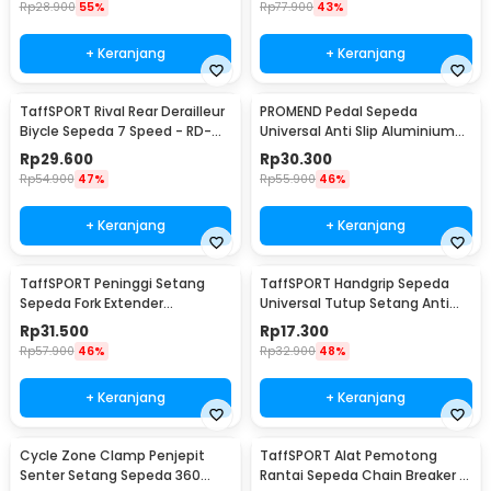
Rp
28.900
55%
Rp
77.900
43%
+ Keranjang
+ Keranjang
TaffSPORT Rival Rear Derailleur
PROMEND Pedal Sepeda
Biycle Sepeda 7 Speed - RD-
Universal Anti Slip Aluminium
TX35
Alloy - JT410
Rp
29.600
Rp
30.300
Rp
54.900
47%
Rp
55.900
46%
+ Keranjang
+ Keranjang
TaffSPORT Peninggi Setang
TaffSPORT Handgrip Sepeda
Sepeda Fork Extender
Universal Tutup Setang Anti
Aluminium Alloy 121mm - SD53
Slip Handlebar - CL8455
Rp
31.500
Rp
17.300
Rp
57.900
46%
Rp
32.900
48%
+ Keranjang
+ Keranjang
Cycle Zone Clamp Penjepit
TaffSPORT Alat Pemotong
Senter Setang Sepeda 360
Rantai Sepeda Chain Breaker -