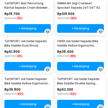
TaffSPORT Alat Pemotong
XINMA MX Gigi Crankset
Rantai Sepeda Chain Breaker
Sprocket Sepeda 24T 34T 42T
Cutter - TD8591
7/8/9 Speed - TL-82-L
Rp
19.700
Rp
129.600
Rp
39.900
51%
Rp
199.900
36%
+ Keranjang
+ Keranjang
TaffSPORT Jok Sadel Sepeda
YAFEE Jok Sadel Sepeda Bike
Bike Saddle Dual Shock
Saddle Hollow Ergonomic
Absorber Breathable - ZF25
Breathable - FX12
Rp
51.900
Rp
39.400
Rp
87.900
41%
Rp
63.900
39%
+ Keranjang
+ Keranjang
TaffSPORT Jok Sadel Sepeda
TaffSPORT Jok Sadel Sepeda
Bike Saddle Hollow Ergonomic
Bike Saddle Double Spring
Breathable - YF-1034
Shock Absorber - ZF15
Rp
36.800
Rp
52.200
Rp
65.900
45%
Rp
89.900
42%
+ Keranjang
+ Keranjang