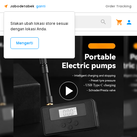
Jabodetabek
ganti
Order Tracking
Alat Kopi
Silakan ubah lokasi store sesuai
dengan lokasi Anda.
Mengerti