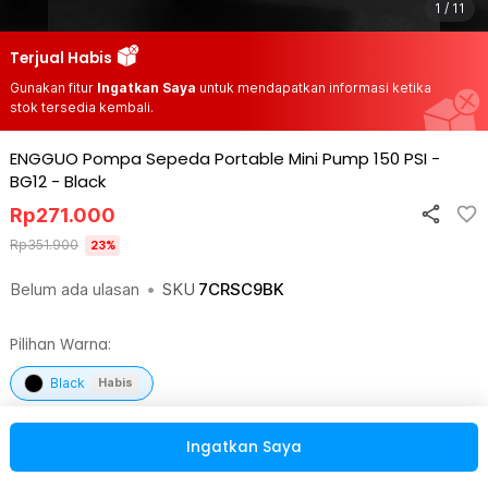
1 / 11
Terjual Habis
Gunakan fitur
Ingatkan Saya
untuk mendapatkan informasi ketika
stok tersedia kembali.
ENGGUO Pompa Sepeda Portable Mini Pump 150 PSI -
BG12
-
Black
Rp
271.000
Rp
351.900
23
%
Belum ada ulasan
•
SKU
7CRSC9BK
Pilihan Warna:
Black
Habis
Ingatkan Saya