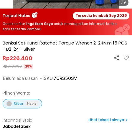
1 / 9
Terjual Habis
Tersedia kembali
Sep 2026
Gunakan fitur
Ingatkan Saya
untuk mendapatkan informasi ketika
stok tersedia kembali.
Benkai Set Kunci Ratchet Torque Wrench 2-24N.m 15 PCS
- B2-24
-
Silver
Rp
226.400
Rp
310.900
28
%
Belum ada ulasan
•
SKU
7CRS50SV
Pilihan Warna:
Silver
Habis
Lihat
Lokasi Lainnya
Informasi Stok:
Jabodetabek