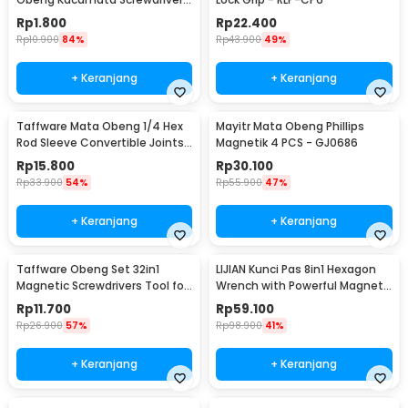
Plus Minus Hexagon - V001
Rp
1.800
Rp
22.400
Rp
10.900
84%
Rp
43.900
49%
+ Keranjang
+ Keranjang
Taffware Mata Obeng 1/4 Hex
Mayitr Mata Obeng Phillips
Rod Sleeve Convertible Joints
Magnetik 4 PCS - GJ0686
8 PCS
Rp
15.800
Rp
30.100
Rp
33.900
54%
Rp
55.900
47%
+ Keranjang
+ Keranjang
Taffware Obeng Set 32in1
LIJIAN Kunci Pas 8in1 Hexagon
Magnetic Screwdrivers Tool for
Wrench with Powerful Magnet
Smartphone - 7089C
- LJ21
Rp
11.700
Rp
59.100
Rp
26.900
57%
Rp
98.900
41%
+ Keranjang
+ Keranjang