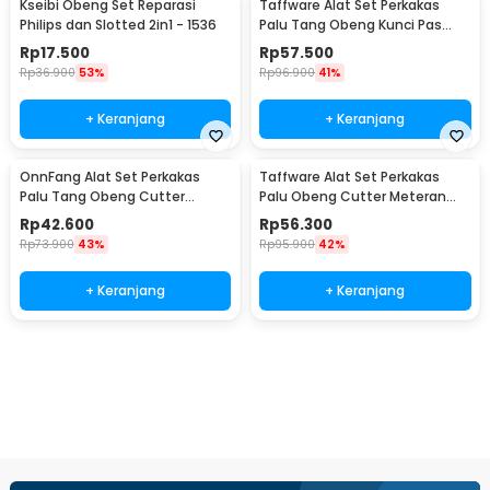
Kseibi Obeng Set Reparasi
Taffware Alat Set Perkakas
Philips dan Slotted 2in1 - 1536
Palu Tang Obeng Kunci Pas
15in1 - YL-8016
Rp
17.500
Rp
57.500
Rp
36.900
53%
Rp
96.900
41%
+ Keranjang
+ Keranjang
OnnFang Alat Set Perkakas
Taffware Alat Set Perkakas
Palu Tang Obeng Cutter
Palu Obeng Cutter Meteran
Meteran 8in1 - YL-8009A
8in1
Rp
42.600
Rp
56.300
Rp
73.900
43%
Rp
95.900
42%
+ Keranjang
+ Keranjang
Ingatkan Saya