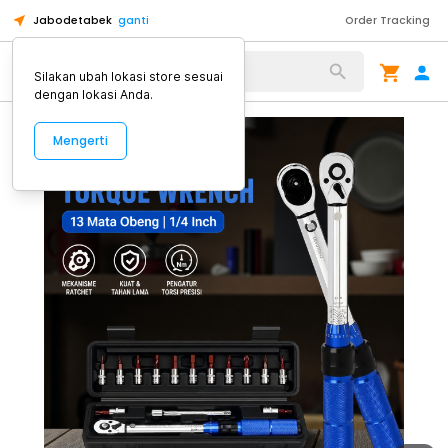
Jabodetabek
ganti
Order Tracking
Alat Kopi
Silakan ubah lokasi store sesuai
dengan lokasi Anda.
Mengerti