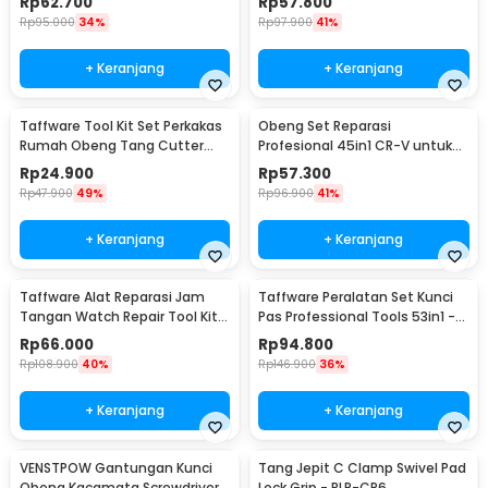
Rp
62.700
Rp
57.800
9003
Rp
95.000
34%
Rp
97.900
41%
+ Keranjang
+ Keranjang
Taffware Tool Kit Set Perkakas
Obeng Set Reparasi
Rumah Obeng Tang Cutter
Profesional 45in1 CR-V untuk
Kunci L 12in1 - KS-011
HP Laptop Elektronik - 6093
Rp
24.900
Rp
57.300
Rp
47.900
49%
Rp
96.900
41%
+ Keranjang
+ Keranjang
Taffware Alat Reparasi Jam
Taffware Peralatan Set Kunci
Tangan Watch Repair Tool Kit
Pas Professional Tools 53in1 -
Lengkap 13in1 - SC8005
CR-V53
Rp
66.000
Rp
94.800
Rp
108.900
40%
Rp
146.900
36%
+ Keranjang
+ Keranjang
VENSTPOW Gantungan Kunci
Tang Jepit C Clamp Swivel Pad
Obeng Kacamata Screwdriver
Lock Grip - RLP-CP6