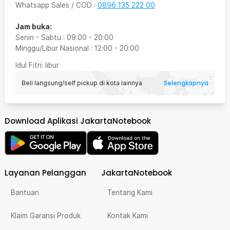
Whatsapp Sales / COD
:
0896 135 222 00
Jam buka:
Senin - Sabtu
:
09:00
-
20:00
Minggu/Libur Nasional
:
12:00
-
20:00
Idul Fitri
: libur
Selengkapnya
Beli langsung/self pickup di kota lainnya
Download Aplikasi JakartaNotebook
Layanan Pelanggan
JakartaNotebook
Bantuan
Tentang Kami
Klaim Garansi Produk
Kontak Kami