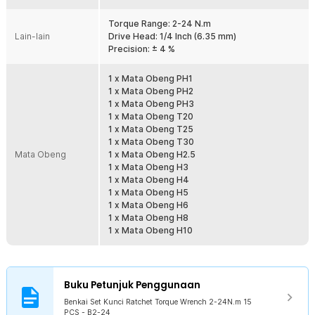
Berbagai Penggunaan
Tidak hanya mesin mobil, Anda bahkan dapat menggunakan set alat
Torque Range: 2-24 N.m
reparasi ini untuk berbagai hal. Mulai dari perbaikan peralatan
Lain-lain
Drive Head: 1/4 Inch (6.35 mm)
elektronik hingga furnitur rumah. Set yang sempurna untuk
Precision: ± 4 %
memenuhi beragam keperluan Anda.
1 x Mata Obeng PH1
Kelengkapan Produk
1 x Mata Obeng PH2
Rincian yang Anda dapatkan untuk pembelian produk ini:
1 x Mata Obeng PH3
1 x Mata Obeng T20
1 x Kunci Ratchet
1 x Mata Obeng T25
1 x Extension Bar
1 x Mata Obeng T30
1 x Mata Obeng PH1
Mata Obeng
1 x Mata Obeng H2.5
1 x Mata Obeng PH2
1 x Mata Obeng H3
1 x Mata Obeng PH3
1 x Mata Obeng H4
1 x Mata Obeng T20
1 x Mata Obeng H5
1 x Mata Obeng T25
1 x Mata Obeng H6
1 x Mata Obeng T30
1 x Mata Obeng H8
1 x Mata Obeng H2.5
1 x Mata Obeng H10
1 x Mata Obeng H3
1 x Mata Obeng H4
1 x Mata Obeng H5
1 x Mata Obeng H6
1 x Mata Obeng H8
Buku Petunjuk Penggunaan
1 x Mata Obeng H10
Benkai Set Kunci Ratchet Torque Wrench 2-24N.m 15
1 x Kotak Penyimpanan
PCS - B2-24