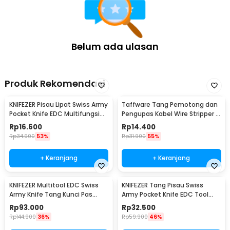
Belum ada ulasan
Produk Rekomendasi
KNIFEZER Pisau Lipat Swiss Army
Taffware Tang Pemotong dan
Pocket Knife EDC Multifungsi
Pengupas Kabel Wire Stripper 7
11in1 - A3011
Slot - JM-CT4-12
Rp
16.600
Rp
14.400
Rp
34.900
53%
Rp
31.900
55%
+ Keranjang
+ Keranjang
KNIFEZER Multitool EDC Swiss
KNIFEZER Tang Pisau Swiss
Army Knife Tang Kunci Pas
Army Pocket Knife EDC Tool
Stainless Steel - MPG05
Stainless Steel - A3009
Rp
93.000
Rp
32.500
Rp
144.900
36%
Rp
59.900
46%