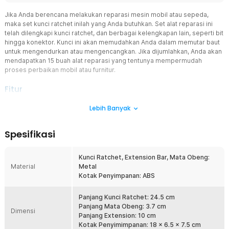
Jika Anda berencana melakukan reparasi mesin mobil atau sepeda,
maka set kunci ratchet inilah yang Anda butuhkan. Set alat reparasi ini
telah dilengkapi kunci ratchet, dan berbagai kelengkapan lain, seperti bit
hingga konektor. Kunci ini akan memudahkan Anda dalam memutar baut
untuk mengendurkan atau mengencangkan. Jika dijumlahkan, Anda akan
mendapatkan 15 buah alat reparasi yang tentunya mempermudah
proses perbaikan mobil atau furnitur.
Fitur
Mempercepat Pekerjaan Anda
Lebih Banyak
Set kunci ratchet siap membantu Anda mengencangkan atau
mengendurkan baut dengan cepat. Anda dapat menyesuaikan
Spesifikasi
pegangan dengan arah yang diperlukan. Sistem kerja kunci ratchet
ini akan menghemat waktu dan tenaga Anda.
Kunci Ratchet, Extension Bar, Mata Obeng:
Alat Reparasi Komplit
Material
Metal
Kelengkapan alat reparasi ini tidak perlu Anda pertanyakan lagi.
Kotak Penyimpanan: ABS
Selain mendapatkan kunci ratchet, Anda akan mendapatkan
extension bar 1/4 serta mata obeng yang terdiri dari PH1, PH2, PH3,
T20, T25, T30, H2.5, H3, H4, H5, H6, H8, dan H10. Dengan
Panjang Kunci Ratchet: 24.5 cm
kelengkapan tersebut, proses reparasi Anda akan berjalan dengan
Panjang Mata Obeng: 3.7 cm
Dimensi
mudah lewat satu alat.
Panjang Extension: 10 cm
Kotak Penyimimpanan: 18 x 6.5 x 7.5 cm