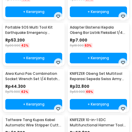
+ Keranjang
+ Keranjang
Portable SOS Multi Tool Kit
Adapter Ekstensi Kepala
Earthquake Emergency
Obeng Bor Listrik Fleksibel 1/4
Outdoor Survival - JT21
Inch 290mm - HT566
Rp
53.200
Rp
7.000
Rp
90.900
42%
Rp
18.900
63%
+ Keranjang
+ Keranjang
Aiwa Kunci Pas Combination
KNIFEZER Obeng Set Multitool
Socket Wrench Set 1/4 Ratchet
Reparasi Sepeda Swiss Army
40 PCS - DB2020
EDC 11in1 - T25
Rp
44.300
Rp
32.800
Rp
75.900
42%
Rp
59.900
46%
+ Keranjang
+ Keranjang
Taffware Tang Kupas Kabel
KNIFEZER 10-in-1 EDC
Automatic Wire Stripper Cutter
Multifunctional Hammer Tool
Crimper - TK0742
for Camping Survival - WL-