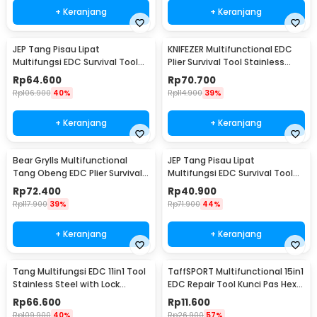
+ Keranjang
+ Keranjang
JEP Tang Pisau Lipat
KNIFEZER Multifunctional EDC
Multifungsi EDC Survival Tool
Plier Survival Tool Stainless
Stainless Steel - MPA22S
Steel - MPA21
Rp
64.600
Rp
70.700
Rp
106.900
40%
Rp
114.900
39%
+ Keranjang
+ Keranjang
Bear Grylls Multifunctional
JEP Tang Pisau Lipat
Tang Obeng EDC Plier Survival
Multifungsi EDC Survival Tool
Tool - MPA19
Stainless Steel - MPA13
Rp
72.400
Rp
40.900
Rp
117.900
39%
Rp
71.900
44%
+ Keranjang
+ Keranjang
Tang Multifungsi EDC 11in1 Tool
TaffSPORT Multifunctional 15in1
Stainless Steel with Lock
EDC Repair Tool Kunci Pas Hex
System - MPA01
Obeng - HW0668
Rp
66.600
Rp
11.600
Rp
109.900
40%
Rp
26.900
57%