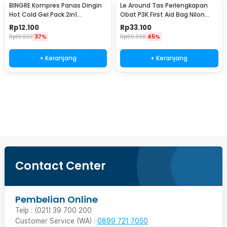
BINGRE Kompres Panas Dingin
Le Around Tas Perlengkapan
Hot Cold Gel Pack 2in1
Obat P3K First Aid Bag Nilon
Reusable - HC21
26x21x13cm - LG130
Rp
12.100
Rp
33.100
Rp
19.000
37%
Rp
59.900
45%
+ Keranjang
+ Keranjang
Ingatkan Saya
Contact Center
Pembelian Online
Telp : (021) 39 700 200
Customer Service (WA) :
0899 721 7050