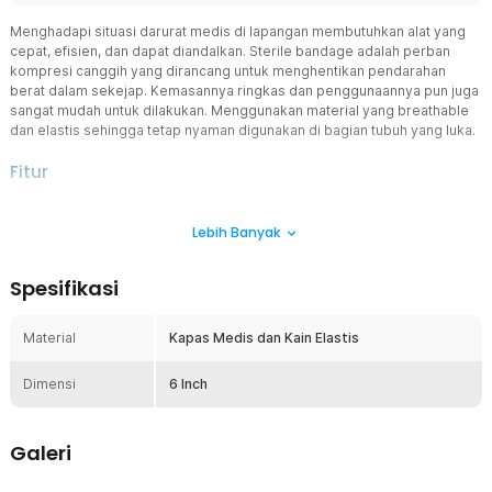
Menghadapi situasi darurat medis di lapangan membutuhkan alat yang
cepat, efisien, dan dapat diandalkan. Sterile bandage adalah perban
kompresi canggih yang dirancang untuk menghentikan pendarahan
berat dalam sekejap. Kemasannya ringkas dan penggunaannya pun juga
sangat mudah untuk dilakukan. Menggunakan material yang breathable
dan elastis sehingga tetap nyaman digunakan di bagian tubuh yang luka.
Fitur
Bantalan Kompresi Multifungsi
Lebih Banyak
Sterile bandage dilengkapi dengan bantalan kompresi berdaya
serap tinggi yang memberikan tekanan langsung pada luka.
Desainnya memungkinkan kompresi maksimal tanpa perlu
Spesifikasi
tambahan kain atau kasa, sehingga sangat efektif menghentikan
aliran darah secara cepat. Bantalan ini juga membantu mencegah
infeksi dengan menutupi luka secara rapat.
Material
Kapas Medis dan Kain Elastis
Pengait Penahan Kuat dan Aman
Dimensi
Dibandingkan dengan perban biasa, sterile bandage memiliki
6 Inch
pengait penahan yang unik dan aman, memastikan perban tetap
pada tempatnya tanpa melonggar. Fitur ini memungkinkan perban
dipasang dengan ketat bahkan dalam situasi dengan banyak
Galeri
gerakan, sehingga luka tetap tertutup dan tertekan secara efektif.