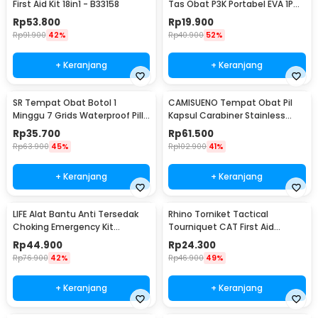
First Aid Kit 18in1 - B33158
Tas Obat P3K Portabel EVA 1PCS
- LA514
Rp
53.800
Rp
19.900
Rp
91.900
42%
Rp
40.900
52%
+ Keranjang
+ Keranjang
SR Tempat Obat Botol 1
CAMISUENO Tempat Obat Pil
Minggu 7 Grids Waterproof Pill
Kapsul Carabiner Stainless
Container - SR070273
Steel Waterproof 73mm - CM1
Rp
35.700
Rp
61.500
Rp
63.900
45%
Rp
102.900
41%
+ Keranjang
+ Keranjang
LIFE Alat Bantu Anti Tersedak
Rhino Torniket Tactical
Choking Emergency Kit
Tourniquet CAT First Aid
Breathing Device - LF817
Medical Emergency - CR-ED01A
Rp
44.900
Rp
24.300
Rp
76.900
42%
Rp
46.900
49%
+ Keranjang
+ Keranjang