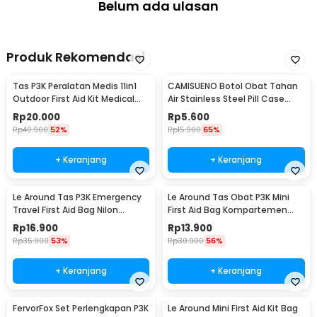
Belum ada ulasan
Produk Rekomendasi
Tas P3K Peralatan Medis 11in1
CAMISUENO Botol Obat Tahan
Outdoor First Aid Kit Medical
Air Stainless Steel Pill Case
Bag - SW5002
Travel EDC - JS207
Rp
20.000
Rp
5.600
Rp
40.900
52%
Rp
15.900
65%
+ Keranjang
+ Keranjang
Le Around Tas P3K Emergency
Le Around Tas Obat P3K Mini
Travel First Aid Bag Nilon
First Aid Bag Kompartemen
23.7x13x7.5cm - LG129
Travel - A3079
Rp
16.900
Rp
13.900
Rp
35.900
53%
Rp
30.900
56%
+ Keranjang
+ Keranjang
FervorFox Set Perlengkapan P3K
Le Around Mini First Aid Kit Bag