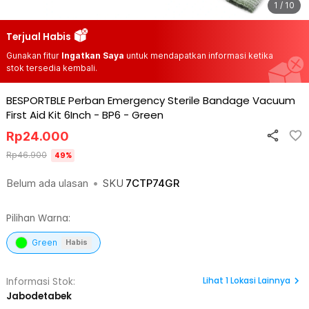
1 / 10
Terjual Habis
Gunakan fitur
Ingatkan Saya
untuk mendapatkan informasi ketika
stok tersedia kembali.
BESPORTBLE Perban Emergency Sterile Bandage Vacuum
First Aid Kit 6Inch - BP6
-
Green
Rp
24.000
Rp
46.900
49
%
Belum ada ulasan
•
SKU
7CTP74GR
Pilihan Warna:
Green
Habis
Lihat
1
Lokasi Lainnya
Informasi Stok:
Jabodetabek