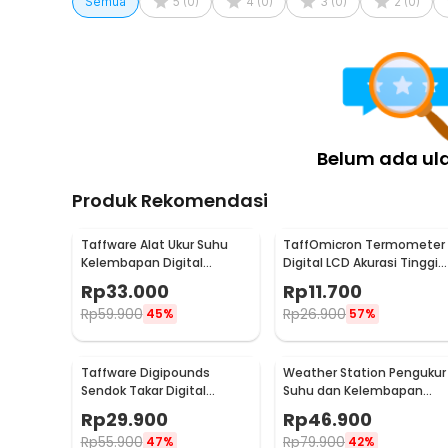
Semua
5
(
0
)
4
(
0
)
3
(
0
)
2
(
0
)
Belum ada ul
Produk Rekomendasi
Taffware Alat Ukur Suhu
TaffOmicron Termometer
Kelembapan Digital
Digital LCD Akurasi Tinggi
dengan Jam Alarm
Beeper Oral Ketiak - KT-
Rp
33.000
Rp
11.700
Kalender - HTC-2
DT4B
Rp
59.900
Rp
26.900
45%
57%
Taffware Digipounds
Weather Station Pengukur
Sendok Takar Digital
Suhu dan Kelembapan
Measuring Spoon 500g 0.1g
Desk Jam Alarm - 3210
Rp
29.900
Rp
46.900
- HM10
Rp
55.900
Rp
79.900
47%
42%