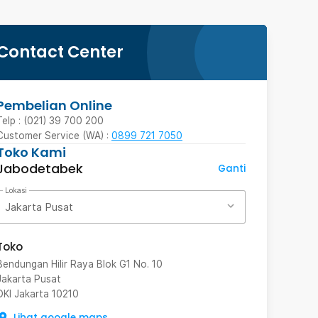
Contact Center
Pembelian Online
Telp : (021) 39 700 200
Customer Service (WA) :
0899 721 7050
Toko Kami
Jabodetabek
Ganti
Lokasi
Jakarta Pusat
Toko
Bendungan Hilir Raya Blok G1 No. 10
Jakarta Pusat
DKI Jakarta
10210
Lihat google maps