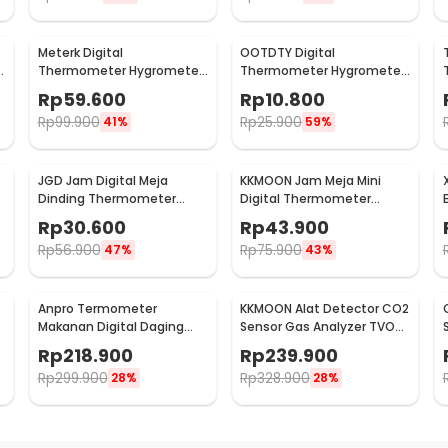
Meterk Digital
OOTDTY Digital
Thermometer Hygrometer
Thermometer Hygrometer
Min Max Value - CJ-3305F
Humidity Built-In Probe -
Rp
59.600
Rp
10.800
SD583
Rp
99.900
Rp
25.900
41%
59%
JGD Jam Digital Meja
KKMOON Jam Meja Mini
Dinding Thermometer
Digital Thermometer
Hygrometer Sensor - ZL20
Hygrometer Weather
Rp
30.600
Rp
43.900
Station - CX220
Rp
56.900
Rp
75.900
47%
43%
Anpro Termometer
KKMOON Alat Detector CO2
Makanan Digital Daging
Sensor Gas Analyzer TVOC
-
Kopi Susu Wireless 2 Probe
HCHO AQI - JSM-131 SC
Rp
218.900
Rp
239.900
- KN6008-2
Rp
299.900
Rp
328.900
28%
28%