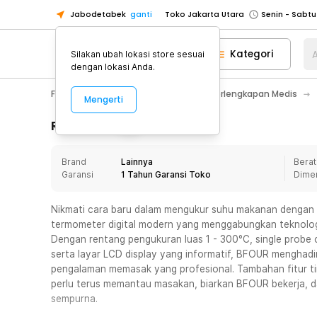
Jabodetabek
ganti
Toko Jakarta Utara
Toko Tangerang
Kategori
A
Silakan ubah lokasi store sesuai
Toko Cikupa
dengan lokasi Anda.
Pick n Go Jakarta Barat
Senin - J
Fashion, Make Up & Beauty Care
Perlengkapan Medis
Mengerti
Pick n Go Bekasi
Senin - Jumat (08
Pick n Go Depok
Senin - Jumat (08
Rincian Produk
Toko Jakarta Pusat
Senin - Sabtu
Brand
Lainnya
Berat
Toko Jakarta Barat
Senin - Sabtu
Garansi
1 Tahun Garansi Toko
Dime
Toko Jakarta Utara
Toko Tangerang
Nikmati cara baru dalam mengukur suhu makanan dengan
termometer digital modern yang menggabungkan teknologi p
Toko Cikupa
Dengan rentang pengukuran luas 1 - 300°C, single probe c
Pick n Go Jakarta Barat
Senin - J
serta layar LCD display yang informatif, BFOUR menghadi
pengalaman memasak yang profesional. Tambahan fitur t
Pick n Go Bekasi
Senin - Jumat (08
perlu terus memantau masakan, biarkan BFOUR bekerja, d
Pick n Go Depok
Senin - Jumat (08
sempurna.