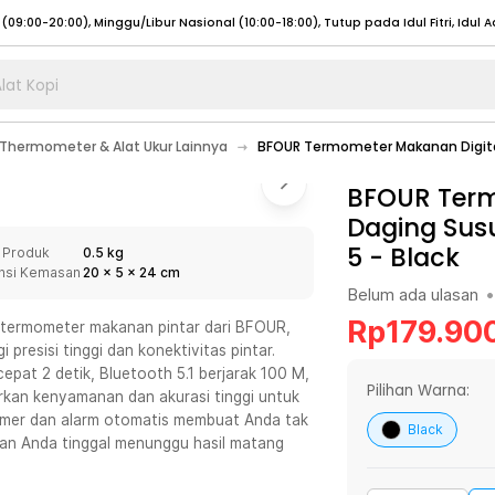
lat Kopi
umat (07:00 - 20:00), Sabtu - Minggu (08:00 - 20:00), Tutup pada Idul Fitri
Sele
Thermometer & Alat Ukur Lainnya
BFOUR Termometer Makanan Digital
:00 - 20:00), Sabtu - Minggu/ Libur Nasional (08:00 - 17:00)
Selengkapnya
:00 - 20:00), Sabtu - Minggu/ Libur Nasional (08:00 - 17:00)
BFOUR Term
Selengkapnya
Daging Susu
 (09:00-20:00), Minggu/Libur Nasional (12:00-20:00), Tutup pada Idul Fitri
Sele
5
-
Black
 Produk
0.5 kg
 (09:00-20:00), Minggu/Libur Nasional (12:00-20:00), Tutup pada Idul Fitri
Sele
nsi Kemasan
20
x
5
x
24
cm
Belum ada ulasan
•
Rp
179.90
 termometer makanan pintar dari BFOUR,
resisi tinggi dan konektivitas pintar.
epat 2 detik, Bluetooth 5.1 berjarak 100 M,
umat (07:00 - 20:00), Sabtu - Minggu (08:00 - 20:00), Tutup pada Idul Fitri
Sele
Pilihan Warna:
rkan kenyamanan dan akurasi tinggi untuk
imer dan alarm otomatis membuat Anda tak
:00 - 20:00), Sabtu - Minggu/ Libur Nasional (08:00 - 17:00)
Selengkapnya
Black
an Anda tinggal menunggu hasil matang
:00 - 20:00), Sabtu - Minggu/ Libur Nasional (08:00 - 17:00)
Selengkapnya