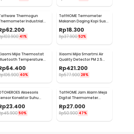
Taffware Thermogun
TaffHOME Termometer
Thermometer Industrial
Makanan Daging Kopi Susu
Laser Infrared NonContact
Analog Single Probe -
Rp
62.200
Rp
18.300
- CX6000
D9144
Rp
103.900
Rp
37.900
41%
52%
Xiaomi Mijia Thermostat
Xiaomi Mijia Smartmi Air
Bluetooth Temperature
Quality Detector PM 2.5
Humidity Thermometer 2 -
TVOC C02 - KQJCY02QP
Rp
64.400
Rp
421.200
LYWSD03MMC
Rp
106.900
Rp
577.900
40%
28%
OTOHEROES Aksesoris
TaffHOME Jam Alarm Meja
Sensor Konektor Suhu
Digital Thermometer
Selang Radiator Mesin
Hygrometer Weather
Rp
23.400
Rp
27.000
Motor 18mm
Station - 2158
Rp
45.900
Rp
50.900
50%
47%