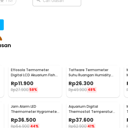
1
(
0
)
Cari Ulasan
asan
Effosola Termometer
Taffware Termometer
M
Digital LCD Akuarium Fish
Suhu Ruangan Humidity
Tank Sensor Kabel 1M -
Hygrometer Clock
Rp
11.900
Rp
26.300
TPM-10
Calendar - HTC-1
Rp
27.900
Rp
49.900
58%
48%
Jam Alarm LED
Aquarium Digital
Thermometer Hygrometer
Thermostat Temperature
Forecast Weather Station -
Controller Sensor
Rp
36.500
Rp
37.600
2159T
Multifungsi - STC-1000
Rp
64.900
Rp
62.900
44%
41%