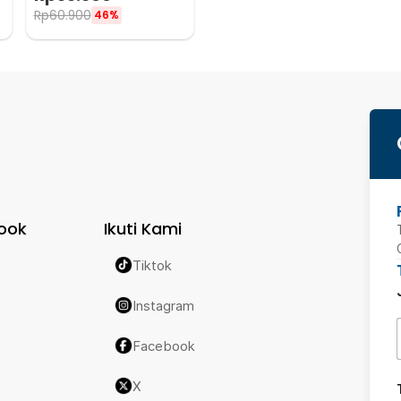
Rp
60.900
46%
ook
Ikuti Kami
Tiktok
Instagram
Facebook
X