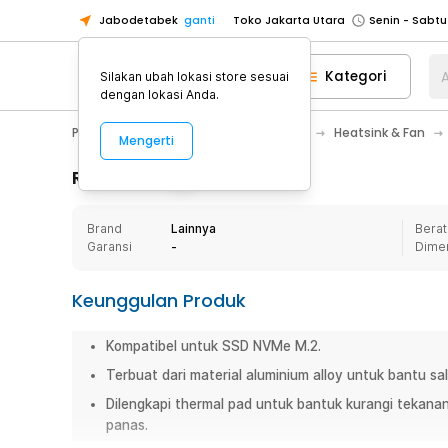
Jabodetabek
ganti
Toko Jakarta Utara
Toko Tangerang
Kategori
A
Silakan ubah lokasi store sesuai
Toko Cikupa
dengan lokasi Anda.
Pick n Go Jakarta Barat
Senin - J
PC & Laptop
Komponen Komputer
Heatsink & Fan
Mengerti
Pick n Go Bekasi
Senin - Jumat (08
Pick n Go Depok
Senin - Jumat (08
Rincian Produk
Toko Jakarta Pusat
Senin - Sabtu
Brand
Lainnya
Berat
Toko Jakarta Barat
Senin - Sabtu
Garansi
-
Dime
Toko Jakarta Utara
Toko Tangerang
Keunggulan Produk
Toko Cikupa
Kompatibel untuk SSD NVMe M.2.
Pick n Go Jakarta Barat
Senin - J
Terbuat dari material aluminium alloy untuk bantu s
Pick n Go Bekasi
Senin - Jumat (08
Dilengkapi thermal pad untuk bantuk kurangi tekanan
Pick n Go Depok
Senin - Jumat (08
panas.