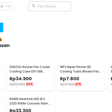
1
(
0
)
Cari Ulasan
i perekat sekaligus meratakan kontak
gi tekanan berlebih dan meningkatkan
kap seperti karet O-ring, sekrup, thermal
pemasangan secara mandiri.
asan
:
SXDOOL Router Fan Cooler
WFX Kipas Printer 3D
r High Performance - XN80
Cooling Case DIY USB
Cooling Turbo Blower Fan
120mm - SX120
Brushless 12V - 5015
Rp
34.900
Rp
7.800
Rp
62.900
Rp
19.900
45%
61%
RGEEK Heatsink SSD M.2
2230 NVMe Console Game
Copper Cooler - TN30
Rp
33.300