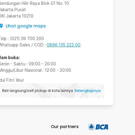
Bendungan Hilir Raya Blok G1 No. 10
Jakarta Pusat
DKI Jakarta
10210
Lihat google maps
Telp
:
(021) 39 700 200
Whatsapp Sales / COD
:
0896 135 222 00
Jam buka:
Senin - Sabtu
:
09:00
-
20:00
Minggu/Libur Nasional
:
12:00
-
20:00
Idul Fitri
: libur
Selengkapnya
Beli langsung/self pickup di kota lainnya
Our partners