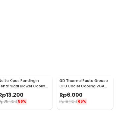
Delta Kipas Pendingin
GD Thermal Paste Grease
Sentrifugal Blower Cooling
CPU Cooler Cooling VGA
Fan 2900RPM - BFB0712H
Heatsink Plaster 3g -
Rp
13.200
Rp
6.000
GD900
Rp
29.900
Rp
16.900
56%
65%