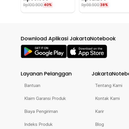
A340
Rp
100.900
Rp
98.900
40%
38%
Download Aplikasi JakartaNotebook
Layanan Pelanggan
JakartaNoteb
Bantuan
Tentang Kami
Klaim Garansi Produk
Kontak Kami
Biaya Pengiriman
Karir
Indeks Produk
Blog