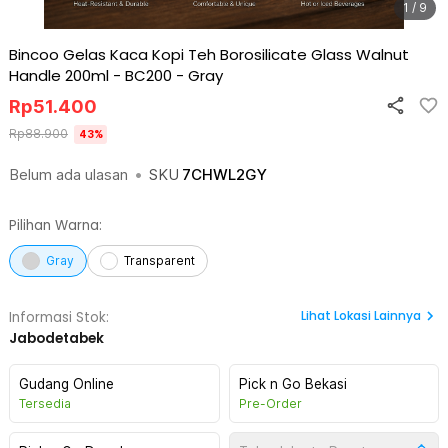
1 / 9
Bincoo Gelas Kaca Kopi Teh Borosilicate Glass Walnut
Handle 200ml - BC200
-
Gray
Rp
51.400
Rp
88.900
43
%
Belum ada ulasan
•
SKU
7CHWL2GY
Pilihan Warna:
Gray
Transparent
Lihat
Lokasi Lainnya
Informasi Stok:
Jabodetabek
Gudang Online
Pick n Go Bekasi
Tersedia
Pre-Order