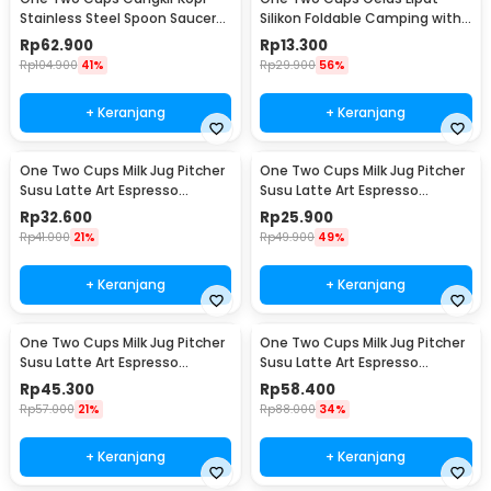
Stainless Steel Spoon Saucer
Silikon Foldable Camping with
Cup 120ml - 201
Strap 200ml - F120
Rp
62.900
Rp
13.300
Rp
104.900
41%
Rp
29.900
56%
+ Keranjang
+ Keranjang
One Two Cups Milk Jug Pitcher
One Two Cups Milk Jug Pitcher
Susu Latte Art Espresso
Susu Latte Art Espresso
Stainless Steel 350ml - J068
Stainless Steel 150ml - J068
Rp
32.600
Rp
25.900
Rp
41.000
21%
Rp
49.900
49%
+ Keranjang
+ Keranjang
One Two Cups Milk Jug Pitcher
One Two Cups Milk Jug Pitcher
Susu Latte Art Espresso
Susu Latte Art Espresso
Stainless Steel 600ml - J068
Stainless Steel 900ml - J068
Rp
45.300
Rp
58.400
Rp
57.000
21%
Rp
88.000
34%
+ Keranjang
+ Keranjang