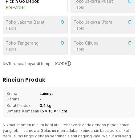
Pick n Go Depok
Toko Jakarta Pusat
Pre-Order
Habis
Toko Jakarta Barat
Toko Jakarta Utara
Habis
Habis
Toko Tangerang
Toko Cikupa
Habis
Habis
Tersedia bayar di tempat (COD)
Rincian Produk
Brand
Lainnya
Garansi
-
Berat Produk
0.4 kg
Dimensi Kemasan
15
x
15
x
11
cm
Nikmati momen minum kopi atau teh favorit Anda dengan pengalaman
yang lebih istimewa. Gelas ini memadukan keindahan kaca borosilikat
berkualitas tinggi dengan sentuhan alami gagang kayu walnut asli yang