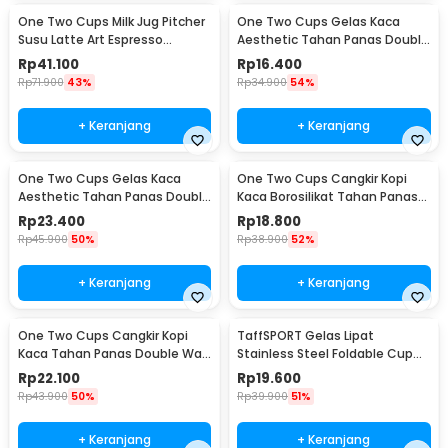
One Two Cups Milk Jug Pitcher
One Two Cups Gelas Kaca
Susu Latte Art Espresso
Aesthetic Tahan Panas Double
Stainless Steel 350ml - 10084
Wall Glass 250ml - PLY1704
Rp
41.100
Rp
16.400
Rp
71.900
43%
Rp
34.900
54%
+ Keranjang
+ Keranjang
One Two Cups Gelas Kaca
One Two Cups Cangkir Kopi
Aesthetic Tahan Panas Double
Kaca Borosilikat Tahan Panas
Wall Glass 433ml - PLY1704
Double Wall Cup 160ml
Rp
23.400
Rp
18.800
Rp
45.900
50%
Rp
38.900
52%
+ Keranjang
+ Keranjang
One Two Cups Cangkir Kopi
TaffSPORT Gelas Lipat
Kaca Tahan Panas Double Wall
Stainless Steel Foldable Cup
Cup 180ml - DOME240
Carabiner 240ml - F180
Rp
22.100
Rp
19.600
Rp
43.900
50%
Rp
39.900
51%
+ Keranjang
+ Keranjang