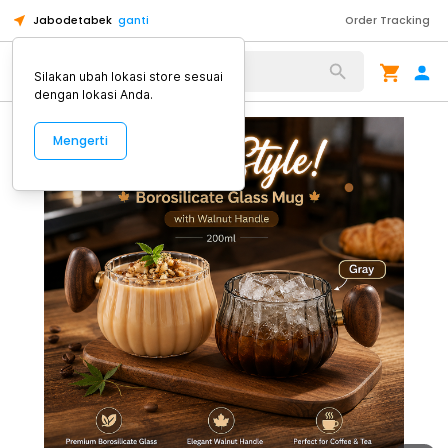
Jabodetabek
ganti
Order Tracking
Alat Kopi
Silakan ubah lokasi store sesuai
dengan lokasi Anda.
Mengerti