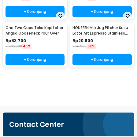
+ Keranjang
+ Keranjang
One Two Cups Teko Kopi Leher
HOUSEEN Milk Jug Pitcher Susu
Angsa Gooseneck Pour Over
Latte Art Espresso Stainless
Drip Kettle 350ml - AA049
Steel 55ml - DL060
Rp
63.700
Rp
20.500
Rp
105.000
40%
Rp
41.900
52%
+ Keranjang
+ Keranjang
Beli Sekarang
Contact Center