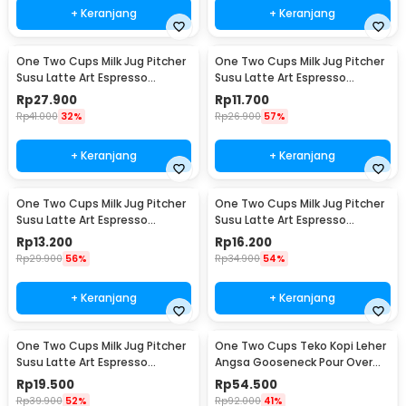
+ Keranjang
+ Keranjang
One Two Cups Milk Jug Pitcher
One Two Cups Milk Jug Pitcher
Susu Latte Art Espresso
Susu Latte Art Espresso
Stainless Steel 200ml - J068
Stainless Steel 1oz - S06HG
Rp
27.900
Rp
11.700
Rp
41.000
32%
Rp
26.900
57%
+ Keranjang
+ Keranjang
One Two Cups Milk Jug Pitcher
One Two Cups Milk Jug Pitcher
Susu Latte Art Espresso
Susu Latte Art Espresso
Stainless Steel 1.5oz - S06HG
Stainless Steel 3oz - S06HG
Rp
13.200
Rp
16.200
Rp
29.900
56%
Rp
34.900
54%
+ Keranjang
+ Keranjang
One Two Cups Milk Jug Pitcher
One Two Cups Teko Kopi Leher
Susu Latte Art Espresso
Angsa Gooseneck Pour Over
Stainless Steel 5oz - S06HG
Drip Kettle 250ml - AA049
Rp
19.500
Rp
54.500
Rp
39.900
52%
Rp
92.000
41%