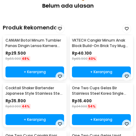
Belum ada ulasan
Produk Rekomendasi
CANIAM Botol Minum Tumbler
VKTECH Cangkir Minum Anak
Panas Dingin Lensa Kamera
Block Build-On Brick Toy Mug
24-105mm 400ml
350ml - 936SN
Rp
29.500
Rp
40.100
Rp
55.900
48%
Rp
65.900
40%
+ Keranjang
+ Keranjang
Cocktail Shaker Bartender
One Two Cups Gelas Bir
Japanese Style Stainless Steel
Stainless Steel Korea Single
200ml
Wall Glass 180ml - J070
Rp
35.800
Rp
16.400
Rp
63.900
44%
Rp
34.900
54%
+ Keranjang
+ Keranjang
One Two Cups Cangkir Kopi
One Two Cups Gelas Lipat