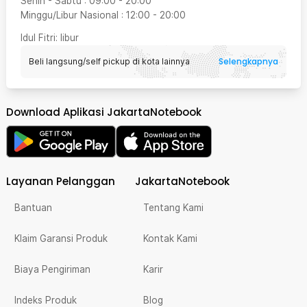
Senin - Sabtu
:
09:00
-
20:00
Minggu/Libur Nasional
:
12:00
-
20:00
Idul Fitri
: libur
Selengkapnya
Beli langsung/self pickup di kota lainnya
Download Aplikasi JakartaNotebook
Layanan Pelanggan
JakartaNotebook
Bantuan
Tentang Kami
Klaim Garansi Produk
Kontak Kami
Biaya Pengiriman
Karir
Indeks Produk
Blog