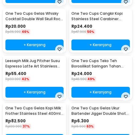
One Two Cups Gelas Whisky
One Two Cups Cangkir Kopi
Cocktail Double Wall Skull Rock
Stainless Steel Carabiner
Glass 150ml - SG-02
Camping Cup 220ml - C125
Rp
20.000
Rp
24.400
Rp
36.900
46%
Rp
47.900
50%
+ Keranjang
+ Keranjang
Leeseph Milk Jug Pitcher Susu
One Two Cups Teko Teh
Espresso Latte Art Stainless
Borosilikat Saringan Tahan
Steel 600ml - L-2016
Panas Teapot 500ml - TP-757
Rp
55.400
Rp
24.000
Rp
93.900
42%
Rp
46.900
49%
+ Keranjang
+ Keranjang
One Two Cups Gelas Kopi Milk
One Two Cups Gelas Ukur
Frother Stainless Steel 400ml -
Bartender Jigger Double Shot
WZ0011
15ml and 30ml - LE2
Rp
82.500
Rp
6.300
Rp
130.900
37%
Rp
16.900
63%