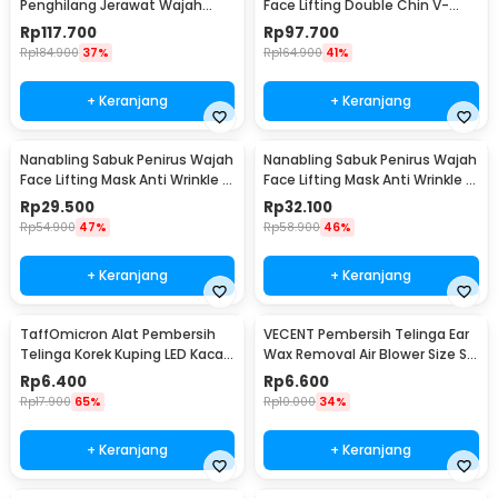
Penghilang Jerawat Wajah
Face Lifting Double Chin V-
Dark Spot 5.5W - JT75
Shaped - BYM-903S
Rp
117.700
Rp
97.700
Rp
184.900
37%
Rp
164.900
41%
+ Keranjang
+ Keranjang
Nanabling Sabuk Penirus Wajah
Nanabling Sabuk Penirus Wajah
Face Lifting Mask Anti Wrinkle M
Face Lifting Mask Anti Wrinkle S
- TZ20
- TZ20
Rp
29.500
Rp
32.100
Rp
54.900
47%
Rp
58.900
46%
+ Keranjang
+ Keranjang
TaffOmicron Alat Pembersih
VECENT Pembersih Telinga Ear
Telinga Korek Kuping LED Kaca
Wax Removal Air Blower Size S -
Pembesar - XY319
V843
Rp
6.400
Rp
6.600
Rp
17.900
65%
Rp
10.000
34%
+ Keranjang
+ Keranjang