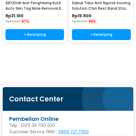
SEFUDUN Alat Penghilang Kutil
Sabuk Tidur Anti Ngorok Snoring
Auto Skin Tag Mole Removal Kit
Solution Chin Rest Band Strap
- LGV41
- AO55
Rp
31.100
Rp
15.800
Rp
57.900
47%
Rp
28.900
46%
+ Keranjang
+ Keranjang
Beli Sekarang
Contact Center
Pembelian Online
Telp : (021) 39 700 200
Customer Service (WA) :
0899 721 7050