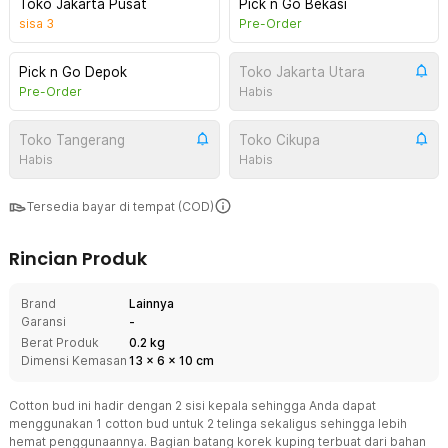
Toko Jakarta Pusat
Pick n Go Bekasi
sisa
3
Pre-Order
Pick n Go Depok
Toko Jakarta Utara
Pre-Order
Habis
Toko Tangerang
Toko Cikupa
Habis
Habis
Tersedia bayar di tempat (COD)
Rincian Produk
Brand
Lainnya
Garansi
-
Berat Produk
0.2 kg
Dimensi Kemasan
13
x
6
x
10
cm
Cotton bud ini hadir dengan 2 sisi kepala sehingga Anda dapat
menggunakan 1 cotton bud untuk 2 telinga sekaligus sehingga lebih
hemat penggunaannya. Bagian batang korek kuping terbuat dari bahan