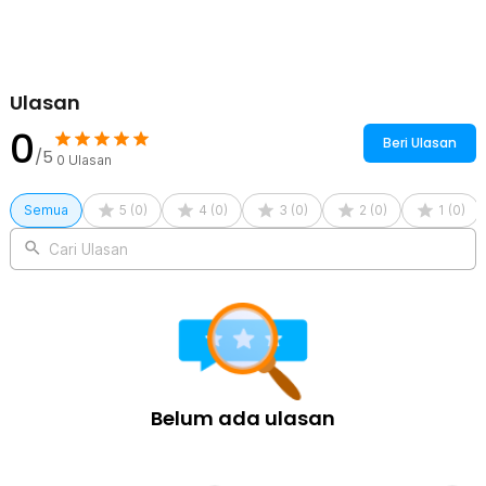
ekonomis dan praktis.
Kelengkapan Produk
Rincian yang Anda dapatkan untuk pembelian produk ini:
Ulasan
200 x Biode Cotton Buds Bambu Pembersih Telinga Korek
Kuping - BD277
0
Beri Ulasan
/5
0
Ulasan
Semua
5
(
0
)
4
(
0
)
3
(
0
)
2
(
0
)
1
(
0
)
Cari Ulasan
Belum ada ulasan