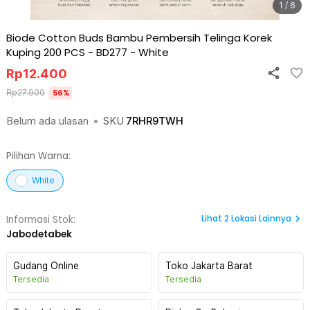
1 / 6
Biode Cotton Buds Bambu Pembersih Telinga Korek
Kuping 200 PCS - BD277
-
White
Rp
12.400
Rp
27.900
56
%
Belum ada ulasan
•
SKU
7RHR9TWH
Pilihan Warna:
White
Lihat
2
Lokasi Lainnya
Informasi Stok:
Jabodetabek
Gudang Online
Toko Jakarta Barat
Tersedia
Tersedia