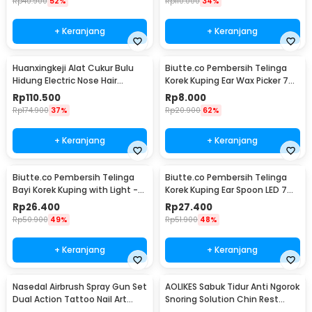
Rp
40.900
52%
Rp
110.000
34%
+ Keranjang
+ Keranjang
Huanxingkeji Alat Cukur Bulu
Biutte.co Pembersih Telinga
Hidung Electric Nose Hair
Korek Kuping Ear Wax Picker 7
Trimmer - HN1
PCS - JC7
Rp
110.500
Rp
8.000
Rp
174.900
37%
Rp
20.900
62%
+ Keranjang
+ Keranjang
Biutte.co Pembersih Telinga
Biutte.co Pembersih Telinga
Bayi Korek Kuping with Light -
Korek Kuping Ear Spoon LED 7
0ZJX9
PCS - JC9
Rp
26.400
Rp
27.400
Rp
50.900
49%
Rp
51.900
48%
+ Keranjang
+ Keranjang
Nasedal Airbrush Spray Gun Set
AOLIKES Sabuk Tidur Anti Ngorok
Dual Action Tattoo Nail Art
Snoring Solution Chin Rest
Painting - NT-180K-3
Band Strap - 2107