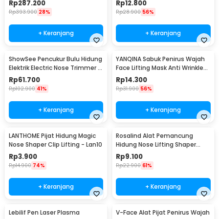
Rp
287.200
Rp
12.800
Rp
393.900
28%
Rp
28.900
56%
+ Keranjang
+ Keranjang
ShowSee Pencukur Bulu Hidung
YANQINA Sabuk Penirus Wajah
Elektrik Electric Nose Trimmer -
Face Lifting Mask Anti Wrinkle
C1-BK
Belt - TZ19
Rp
61.700
Rp
14.300
Rp
102.900
41%
Rp
31.900
56%
+ Keranjang
+ Keranjang
LANTHOME Pijat Hidung Magic
Rosalind Alat Pemancung
Nose Shaper Clip Lifting - Lan10
Hidung Nose Lifting Shaper
Correction - D-16
Rp
3.900
Rp
9.100
Rp
14.900
74%
Rp
22.900
61%
+ Keranjang
+ Keranjang
Lebilif Pen Laser Plasma
V-Face Alat Pijat Penirus Wajah