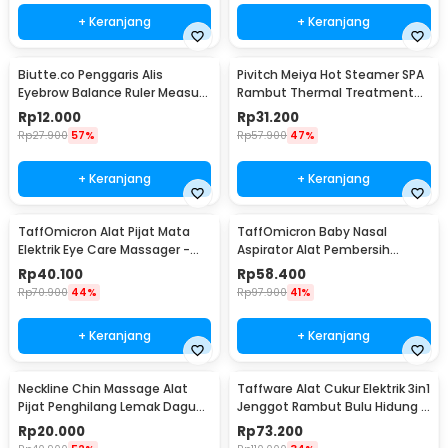
+ Keranjang
+ Keranjang
Biutte.co Penggaris Alis
Pivitch Meiya Hot Steamer SPA
Eyebrow Balance Ruler Measure
Rambut Thermal Treatment
Shaping Tool
Heated Cap - YZK1-II
Rp
12.000
Rp
31.200
Rp
27.900
57%
Rp
57.900
47%
+ Keranjang
+ Keranjang
TaffOmicron Alat Pijat Mata
TaffOmicron Baby Nasal
Elektrik Eye Care Massager -
Aspirator Alat Pembersih
XTK-018
Hidung Bayi - HD-8031
Rp
40.100
Rp
58.400
Rp
70.900
44%
Rp
97.900
41%
+ Keranjang
+ Keranjang
Neckline Chin Massage Alat
Taffware Alat Cukur Elektrik 3in1
Pijat Penghilang Lemak Dagu
Jenggot Rambut Bulu Hidung -
Rahang - A241
AG-818
Rp
20.000
Rp
73.200