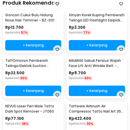
Produk Rekomendasi
Goncon Cukur Bulu Hidung
Xinyan Korek Kuping Pembersih
Nose Hair Trimmer - BZ-001
Telinga LED Flashlight Earpick
Clean - XY3188
Rp
12.700
Rp
3.200
Rp
28.900
57%
Rp
13.900
77%
+ Keranjang
+ Keranjang
TaffOmicron Pembersih
MAANGE Sabuk Penirus Wajah
Telinga Elektrik Suction
Face Lift Anti Wrinkle Belt -
Vibration Waterproof - 842-1
TZ18
Rp
22.500
Rp
9.700
Rp
44.900
50%
Rp
23.900
60%
+ Keranjang
+ Keranjang
NEVUS Laser Pen Mole Tatto
Taffware Airbrush Air
Dark Spot Remover - JT060
Compressor Tatto Nail Art 35
PSI Dual Action - T-100
Rp
77.100
Rp
423.400
Rp
123.900
38%
Rp
600.000
30%