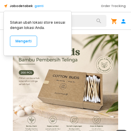
Jabodetabek
ganti
Order Tracking
Alat Kopi
Silakan ubah lokasi store sesuai
dengan lokasi Anda.
Mengerti