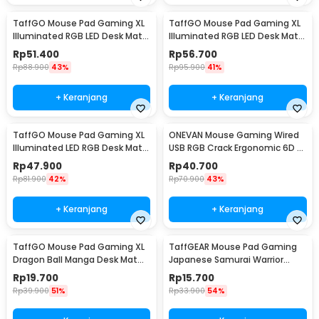
TaffGO Mouse Pad Gaming XL
TaffGO Mouse Pad Gaming XL
Illuminated RGB LED Desk Mat
Illuminated RGB LED Desk Mat
800x300x4mm GMS-WT5
800x300x4mm RGB-04
Rp
51.400
Rp
56.700
Rp
88.900
43%
Rp
95.900
41%
+ Keranjang
+ Keranjang
TaffGO Mouse Pad Gaming XL
ONEVAN Mouse Gaming Wired
Illuminated LED RGB Desk Mat
USB RGB Crack Ergonomic 6D 6
800x300x3mm - GMS-WT-5
Key 4800DPI - M20
Rp
47.900
Rp
40.700
Rp
81.900
42%
Rp
70.900
43%
+ Keranjang
+ Keranjang
TaffGO Mouse Pad Gaming XL
TaffGEAR Mouse Pad Gaming
Dragon Ball Manga Desk Mat
Japanese Samurai Warrior
800x400x2mm - WXDBZ
Desk Mat 800x300x2mm - MR19
Rp
19.700
Rp
15.700
Rp
39.900
51%
Rp
33.900
54%