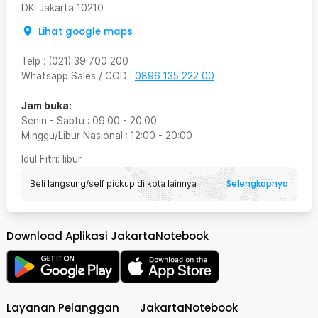
DKI Jakarta
10210
Lihat google maps
Telp
:
(021) 39 700 200
Whatsapp Sales / COD
:
0896 135 222 00
Jam buka:
Senin - Sabtu
:
09:00
-
20:00
Minggu/Libur Nasional
:
12:00
-
20:00
Idul Fitri
: libur
Selengkapnya
Beli langsung/self pickup di kota lainnya
Download Aplikasi JakartaNotebook
Layanan Pelanggan
JakartaNotebook