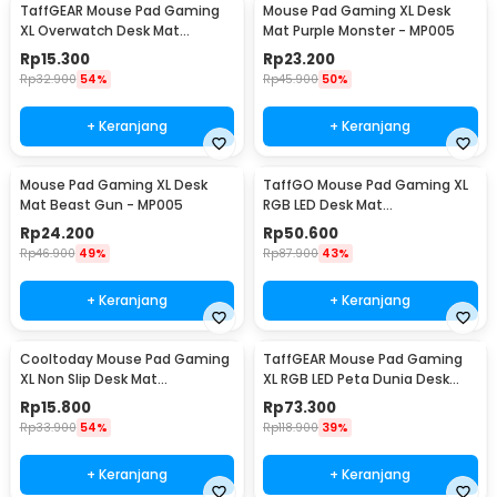
TaffGEAR Mouse Pad Gaming
Mouse Pad Gaming XL Desk
XL Overwatch Desk Mat
Mat Purple Monster - MP005
800x300x2mm Overwatch
Rp
15.300
Rp
23.200
Rp
32.900
54%
Rp
45.900
50%
+ Keranjang
+ Keranjang
Mouse Pad Gaming XL Desk
TaffGO Mouse Pad Gaming XL
Mat Beast Gun - MP005
RGB LED Desk Mat
300x800x4mm
Rp
24.200
Rp
50.600
Rp
46.900
49%
Rp
87.900
43%
+ Keranjang
+ Keranjang
Cooltoday Mouse Pad Gaming
TaffGEAR Mouse Pad Gaming
XL Non Slip Desk Mat
XL RGB LED Peta Dunia Desk
800x300x2mm - LN001
Mat 400x900x4mm - GMS-
Rp
15.800
Rp
73.300
WT-5
Rp
33.900
54%
Rp
118.900
39%
+ Keranjang
+ Keranjang