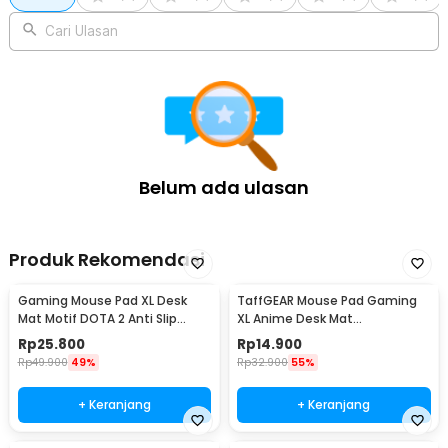
Cari Ulasan
Belum ada ulasan
Produk Rekomendasi
Gaming Mouse Pad XL Desk
TaffGEAR Mouse Pad Gaming
Mat Motif DOTA 2 Anti Slip
XL Anime Desk Mat
400x900x2mm
800x300x2mm One Piece -
Rp
25.800
Rp
14.900
MP004
Rp
49.900
49%
Rp
32.900
55%
+ Keranjang
+ Keranjang