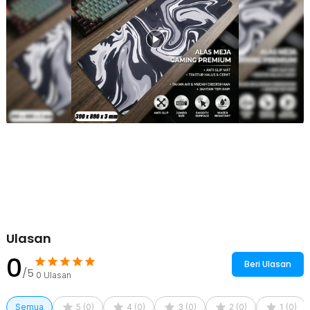
rubber (karet) anti slip yang mampu mencengkeram meja dengan
kuat sehingga tidak mudah bergeser.
Ukuran Besar Lebih Praktis
Tersedia dalam dua pilihan ukuran yaitu 400 x 900 x 3 mm dan 300
x 800 x 3 mm. Dimensi luas memungkinkan keyboard dan mouse
berada dalam satu alas sehingga meja terlihat lebih rapi serta
memberikan ruang gerak yang lebih leluasa.
Kelengkapan Produk
Rincian yang Anda dapatkan untuk pembelian produk ini:
1 x BITCED Mouse Pad Gaming Alas Laptop Keyboard Anti Slip
Desk Mat - YL-700
Ulasan
0
Beri Ulasan
/5
0
Ulasan
Semua
5
(
0
)
4
(
0
)
3
(
0
)
2
(
0
)
1
(
0
)