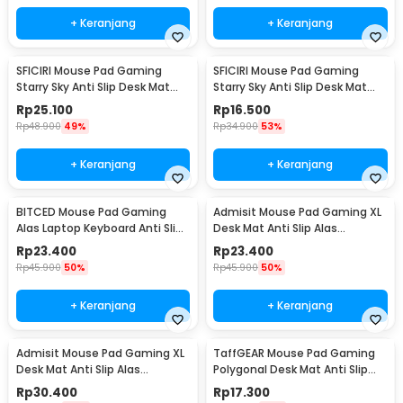
+ Keranjang
+ Keranjang
SFICIRI Mouse Pad Gaming
SFICIRI Mouse Pad Gaming
Starry Sky Anti Slip Desk Mat
Starry Sky Anti Slip Desk Mat
900x400x2mm - SF-980
800x300x2mm - SF-980
Rp
25.100
Rp
16.500
Rp
48.900
49%
Rp
34.900
53%
+ Keranjang
+ Keranjang
BITCED Mouse Pad Gaming
Admisit Mouse Pad Gaming XL
Alas Laptop Keyboard Anti Slip
Desk Mat Anti Slip Alas
Desk Mat 300x800x3mm - YL-
Keyboard Topografi
Rp
23.400
Rp
23.400
700
300x800x3mm - YL-800
Rp
45.900
50%
Rp
45.900
50%
+ Keranjang
+ Keranjang
Admisit Mouse Pad Gaming XL
TaffGEAR Mouse Pad Gaming
Desk Mat Anti Slip Alas
Polygonal Desk Mat Anti Slip
Keyboard Topografi
600x300x3mm - LM-990
Rp
30.400
Rp
17.300
400x900x3mm - YL-800