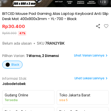
1 / 9
BITCED Mouse Pad Gaming Alas Laptop Keyboard Anti Slip
Desk Mat 400x900x3mm - YL-700
-
Black
Rp
30.400
Rp
56.900
47
%
Belum ada ulasan
•
SKU
7RAN2YBK
Lihat Varian Lainnya
Pilihan Varian:
1
Warna,
2 Dimensi
Black
Lihat
Lokasi Lainnya
Informasi Stok:
Jabodetabek
Gudang Online
Toko Jakarta Barat
Tersedia
sisa
5