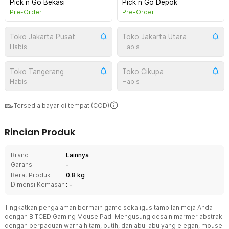
Pick n Go Bekasi
Pick n Go Depok
Pre-Order
Pre-Order
Toko Jakarta Pusat
Toko Jakarta Utara
Habis
Habis
Toko Tangerang
Toko Cikupa
Habis
Habis
Tersedia bayar di tempat (COD)
Rincian Produk
Brand
Lainnya
Garansi
-
Berat Produk
0.8 kg
Dimensi Kemasan
: -
Tingkatkan pengalaman bermain game sekaligus tampilan meja Anda
dengan BITCED Gaming Mouse Pad. Mengusung desain marmer abstrak
dengan perpaduan warna hitam, putih, dan abu-abu yang elegan, mouse