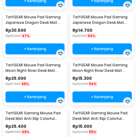
+ Keranjang
+ Keranjang
TaffGEAR Mouse Pad Gaming
TaffGEAR Mouse Pad Gaming
Japanese Dragon Desk Mat
Japanese Dragon Desk Mat
900x400x3mm - M34
700x300x2mm - M34
Rp
30.600
Rp
14.700
Rp
56.900
47%
Rp
31.900
54%
+ Keranjang
+ Keranjang
TaffGEAR Mouse Pad Gaming
TaffGEAR Mouse Pad Gaming
Moon Night River Desk Mat
Moon Night River Desk Mat
900x400x2mm - YL-505
800x300x2mm - YL-505
Rp
25.000
Rp
15.300
Rp
47.900
48%
Rp
32.900
54%
+ Keranjang
+ Keranjang
TaffGEAR Gaming Mouse Pad
TaffGEAR Gaming Mouse Pad
Desk Mat Anti Slip Colorful
Desk Mat Anti Slip Colorful
Polygonal 900x400x2mm - LM-
Polygonal 800x300x2mm - LM-
Rp
25.400
Rp
15.000
980
980
Rp
48.900
49%
Rp
32.900
55%