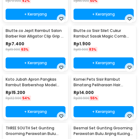
Rp
79.900
42%
Rp
45.900
50%
+ Keranjang
+ Keranjang
Biutte.co Jepit Rambut Salon
Biutte.co Sisir Silet Cukur
Barber Hair Alligator Clip Grip 6
Rambut Sasak Magic Comb
PCS - L05
Razor - WZ201
Rp
7.400
Rp
1.900
Rp
19.900
63%
Rp
10.900
83%
+ Keranjang
+ Keranjang
Koto Jubah Apron Pangkas
Komei Pets Sisir Rambut
Rambut Barbershop Model
Binatang Peliharaan Hair
Payung 60 cm - 458
Removal Grooming Comb -
Rp
15.200
Rp
14.000
T10
Rp
32.900
54%
Rp
30.900
55%
+ Keranjang
+ Keranjang
THREE SOUTH Set Gunting
Besmal Set Gunting Grooming
Grooming Perawatan Bulu
Perawatan Bulu Anjing Kucing