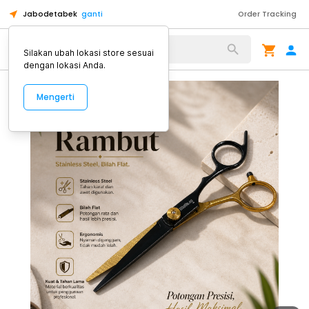
Jabodetabek
ganti
Order Tracking
Alat Kopi
Silakan ubah lokasi store sesuai
dengan lokasi Anda.
Mengerti