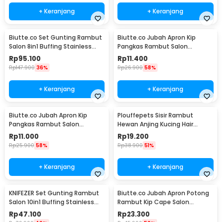
+ Keranjang
+ Keranjang
Biutte.co Set Gunting Rambut
Biutte.co Jubah Apron Kip
Salon 8in1 Buffing Stainless
Pangkas Rambut Salon
Steel 4Cr13 - 440C
Barbershop Cape Nylon - WB03
Rp
95.100
Rp
11.400
Rp
147.900
36%
Rp
26.900
58%
+ Keranjang
+ Keranjang
Biutte.co Jubah Apron Kip
Plouffepets Sisir Rambut
Pangkas Rambut Salon
Hewan Anjing Kucing Hair
Barbershop Cape - WB20
Removal Comb - AES0124
Rp
11.000
Rp
19.200
Rp
25.900
58%
Rp
38.900
51%
+ Keranjang
+ Keranjang
KNIFEZER Set Gunting Rambut
Biutte.co Jubah Apron Potong
Salon 10in1 Buffing Stainless
Rambut Kip Cape Salon
Steel 4Cr13 - MR4017
Barbershop Anti Air - WB04
Rp
47.100
Rp
23.300