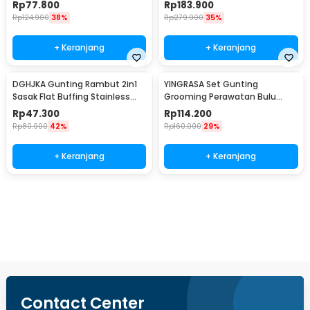
Anjing 5in1 - TS-5
5in1 - 4CR
Rp
77.800
Rp
183.900
Rp
124.900
38%
Rp
279.900
35%
+ Keranjang
+ Keranjang
DGHJKA Gunting Rambut 2in1
YINGRASA Set Gunting
Sasak Flat Buffing Stainless
Grooming Perawatan Bulu
Steel 4Cr13 - DG-2
Anjing 5in1 - 6CR
Rp
47.300
Rp
114.200
Rp
80.900
42%
Rp
160.000
29%
+ Keranjang
+ Keranjang
Beli Sekarang
Contact Center