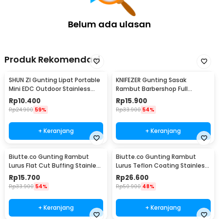
Belum ada ulasan
Produk Rekomendasi
SHUN ZI Gunting Lipat Portable
KNIFEZER Gunting Sasak
Mini EDC Outdoor Stainless
Rambut Barbershop Full
Steel 20Gr13 - FS-08
Stainless Steel - BHT002
Rp
10.400
Rp
15.900
Rp
24.900
59%
Rp
33.900
54%
+ Keranjang
+ Keranjang
Biutte.co Gunting Rambut
Biutte.co Gunting Rambut
Lurus Flat Cut Buffing Stainless
Lurus Teflon Coating Stainless
Steel 4Cr13 - BHT002
Steel 4Cr13 - CL-60
Rp
15.700
Rp
26.600
Rp
33.900
54%
Rp
50.900
48%
+ Keranjang
+ Keranjang