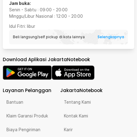
Jam buka:
Senin - Sabtu
:
09:00
-
20:00
Minggu/Libur Nasional
:
12:00
-
20:00
Idul Fitri
: libur
Selengkapnya
Beli langsung/self pickup di kota lainnya
Download Aplikasi JakartaNotebook
Layanan Pelanggan
JakartaNotebook
Bantuan
Tentang Kami
Klaim Garansi Produk
Kontak Kami
Biaya Pengiriman
Karir