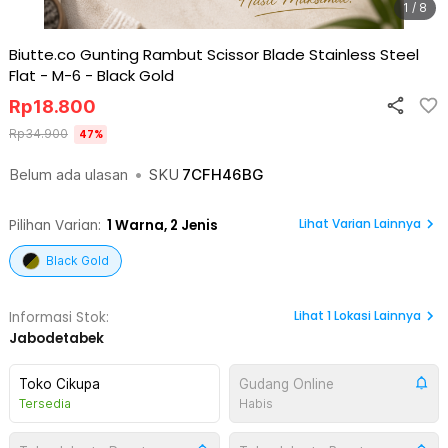
1 / 8
Biutte.co Gunting Rambut Scissor Blade Stainless Steel
Flat - M-6
-
Black Gold
Rp
18.800
Rp
34.900
47
%
Belum ada ulasan
•
SKU
7CFH46BG
Lihat Varian Lainnya
Pilihan Varian:
1
Warna,
2 Jenis
Black Gold
Lihat
1
Lokasi Lainnya
Informasi Stok:
Jabodetabek
Toko Cikupa
Gudang Online
Tersedia
Habis