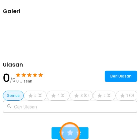
kelelahan atau cedera? Tidak mungkin Anda alami karena Biutte.co
sudah mendesain gunting ini senyaman mungkin, agar Anda bisa
Galeri
tetap fokus menciptakan potongan terbaik.
Kelengkapan Produk
Rincian yang Anda dapatkan untuk pembelian produk ini:
1 x Biutte.co Gunting Rambut Scissor Blade Stainless Steel - M-6
Ulasan
0
Beri Ulasan
/5
0
Ulasan
Semua
5
(
0
)
4
(
0
)
3
(
0
)
2
(
0
)
1
(
0
)
Cari Ulasan