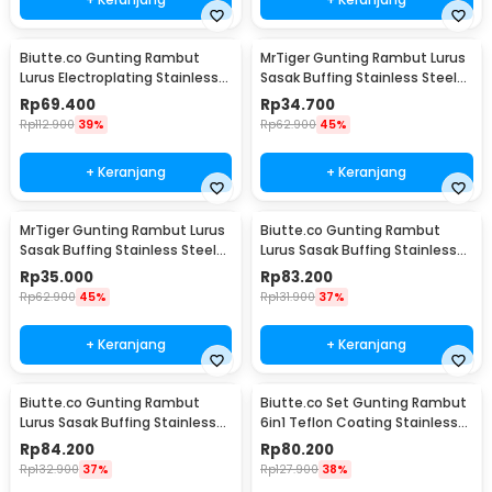
Biutte.co Gunting Rambut
MrTiger Gunting Rambut Lurus
Lurus Electroplating Stainless
Sasak Buffing Stainless Steel
Steel 4Cr13 - M132
4Cr13 Thinning 5.5 Inch - 440C
Rp
69.400
Rp
34.700
Rp
112.900
39%
Rp
62.900
45%
+ Keranjang
+ Keranjang
MrTiger Gunting Rambut Lurus
Biutte.co Gunting Rambut
Sasak Buffing Stainless Steel
Lurus Sasak Buffing Stainless
4Cr13 Cutting 5.5 Inch - 440C
4Cr13 2 PCS 5.5 Inch - 440C
Rp
35.000
Rp
83.200
Rp
62.900
45%
Rp
131.900
37%
+ Keranjang
+ Keranjang
Biutte.co Gunting Rambut
Biutte.co Set Gunting Rambut
Lurus Sasak Buffing Stainless
6in1 Teflon Coating Stainless
4Cr13 2 PCS 6 Inch - 440C
Steel 4Cr13 - 440C
Rp
84.200
Rp
80.200
Rp
132.900
37%
Rp
127.900
38%