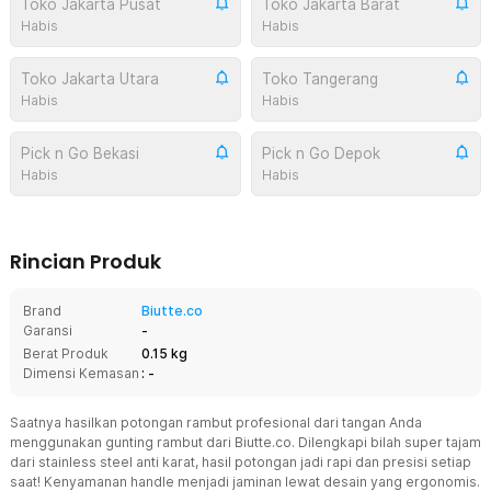
Toko Jakarta Pusat
Toko Jakarta Barat
Habis
Habis
Toko Jakarta Utara
Toko Tangerang
Habis
Habis
Pick n Go Bekasi
Pick n Go Depok
Habis
Habis
Rincian Produk
Brand
Biutte.co
Garansi
-
Berat Produk
0.15 kg
Dimensi Kemasan
: -
Saatnya hasilkan potongan rambut profesional dari tangan Anda
menggunakan gunting rambut dari Biutte.co. Dilengkapi bilah super tajam
dari stainless steel anti karat, hasil potongan jadi rapi dan presisi setiap
saat! Kenyamanan handle menjadi jaminan lewat desain yang ergonomis.