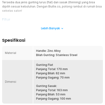
Tersedia dua jenis gunting lurus (flat) dan sasak (thinning) yang bisa
dipilih sesuai kebutuhan. Dengan Biutte.co, potong rambut di rumah bisa
sekelas salon!
Fitur
Berbagai Kebutuhan Potongan
Lebih Banyak
Ingin menciptakan potongan presisi dan simetris? pilih gunting
lurus. Jika ingin mengurangi volume rambut, maka pilih gunting
Spesifikasi
sasak. Biutte.co menghadirkan dua jenis gunting untuk memenuhi
keinginan Anda. Menjadi jawaban untuk menciptakan potongan
elegan setiap hari tanpa ribet.
Handle: Zinc Alloy
Material
Bilah Gunting: Stainless Steel
Material Kualitas Terbaik
Bagian bilah terbuat dari material stainless steel dengan kualitas
terbaik! Memiliki permukaan halus untuk hasilkan potongan yang
Gunting Flat
lebih presisi. Dijamin tidak akan berkarat meski digunakan dalam
Panjang Total: 170 mm
jangka waktu lama. Sedangkan bagian handle dibuat dari zinc alloy
Panjang Bilah: 62 mm
yang secara kualitas tidak kalah baik, bahkan didesain sangat
Panjang Gagang: 70 mm
Dimensi
nyaman untuk penggunaan sehari-hari.
Gunting Sasak:
Desain Ergonomis
Panjang Total: 163 mm
Dirancang dengan kenyamanan ekstra yang tidak membuat tangan
Panjang Bilah: 53 mm
pegal ketika menggenggam dalam waktu lama. Proses
Panjang Gagang: 100 mm
pemotongan dapat dilakukan dengan santai setiap hari. Risiko