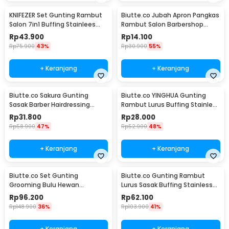
KNIFEZER Set Gunting Rambut
Biutte.co Jubah Apron Pangkas
Salon 7in1 Buffing Stainlees
Rambut Salon Barbershop
Steel 4Cr13 - BHT002
Cape - WB01
Rp
43.900
Rp
14.100
Rp
75.900
43%
Rp
30.900
55%
+ Keranjang
+ Keranjang
Biutte.co Sakura Gunting
Biutte.co YINGHUA Gunting
Sasak Barber Hairdressing
Rambut Lurus Buffing Stainless
Scissors 6 Inch - JFY-60
Steel 4Cr13 - CL-6
Rp
31.800
Rp
28.000
Rp
58.900
47%
Rp
52.900
48%
+ Keranjang
+ Keranjang
Biutte.co Set Gunting
Biutte.co Gunting Rambut
Grooming Bulu Hewan
Lurus Sasak Buffing Stainless
Peliharaan 4in1 - 62HRC
Steel 2 PCS - M1325
Rp
96.200
Rp
62.100
Rp
148.900
36%
Rp
103.900
41%
+ Keranjang
+ Keranjang