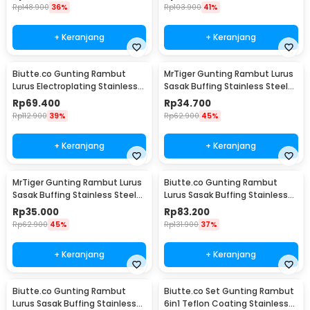
Rp
148.900
36%
Rp
103.900
41%
+ Keranjang
+ Keranjang
Biutte.co Gunting Rambut
MrTiger Gunting Rambut Lurus
Lurus Electroplating Stainless
Sasak Buffing Stainless Steel
Steel 4Cr13 - M132
4Cr13 Thinning 5.5 Inch - 440C
Rp
69.400
Rp
34.700
Rp
112.900
39%
Rp
62.900
45%
+ Keranjang
+ Keranjang
MrTiger Gunting Rambut Lurus
Biutte.co Gunting Rambut
Sasak Buffing Stainless Steel
Lurus Sasak Buffing Stainless
4Cr13 Cutting 5.5 Inch - 440C
4Cr13 2 PCS 5.5 Inch - 440C
Rp
35.000
Rp
83.200
Rp
62.900
45%
Rp
131.900
37%
+ Keranjang
+ Keranjang
Biutte.co Gunting Rambut
Biutte.co Set Gunting Rambut
Lurus Sasak Buffing Stainless
6in1 Teflon Coating Stainless