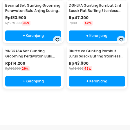
Besmal Set Gunting Grooming
DGHJKA Gunting Rambut 2in1
Perawatan Bulu Anjing Kucing
Sasak Flat Buffing Stainless
5in1 - 4CR
Steel 4Cr13 - DG-2
Rp
183.900
Rp
47.300
Rp
279.900
35%
Rp
80.900
42%
+ Keranjang
+ Keranjang
YINGRASA Set Gunting
Biutte.co Gunting Rambut
Grooming Perawatan Bulu
Lurus Sasak Buffing Stainless
Anjing 5in1 - 6CR
Steel 4Cr13 - N2
Rp
114.200
Rp
43.900
Rp
160.000
29%
Rp
75.900
43%
+ Keranjang
+ Keranjang
Beli Sekarang