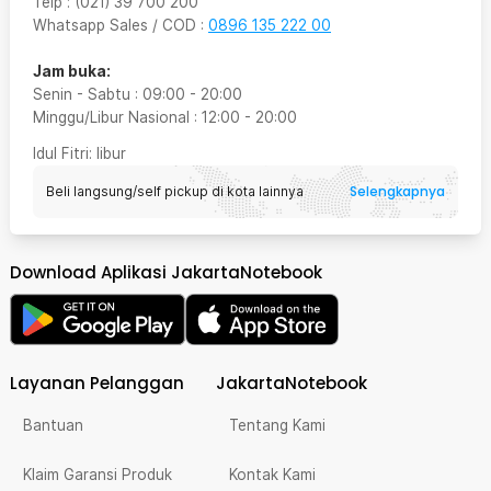
Telp
:
(021) 39 700 200
Whatsapp Sales / COD
:
0896 135 222 00
Jam buka:
Senin - Sabtu
:
09:00
-
20:00
Minggu/Libur Nasional
:
12:00
-
20:00
Idul Fitri
: libur
Selengkapnya
Beli langsung/self pickup di kota lainnya
Download Aplikasi JakartaNotebook
Layanan Pelanggan
JakartaNotebook
Bantuan
Tentang Kami
Klaim Garansi Produk
Kontak Kami