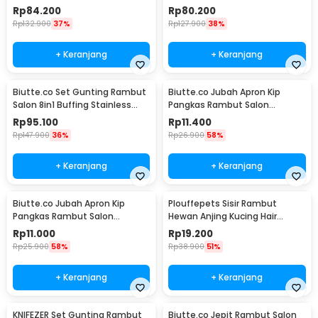
4Cr13 2 PCS 6 Inch - 440C
Steel 4Cr13 - 440C
Rp
84.200
Rp
80.200
Rp
132.900
37%
Rp
127.900
38%
+ Keranjang
+ Keranjang
Biutte.co Set Gunting Rambut
Biutte.co Jubah Apron Kip
Salon 8in1 Buffing Stainless
Pangkas Rambut Salon
Steel 4Cr13 - 440C
Barbershop Cape Nylon - WB03
Rp
95.100
Rp
11.400
Rp
147.900
36%
Rp
26.900
58%
+ Keranjang
+ Keranjang
Biutte.co Jubah Apron Kip
Plouffepets Sisir Rambut
Pangkas Rambut Salon
Hewan Anjing Kucing Hair
Barbershop Cape - WB20
Removal Comb - AES0124
Rp
11.000
Rp
19.200
Rp
25.900
58%
Rp
38.900
51%
+ Keranjang
+ Keranjang
KNIFEZER Set Gunting Rambut
Biutte.co Jepit Rambut Salon