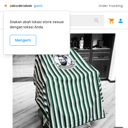
Jabodetabek
ganti
Order Tracking
Alat Kopi
Silakan ubah lokasi store sesuai
dengan lokasi Anda.
Mengerti