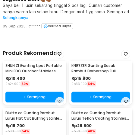
Saya beli 1 lusin sekarang tinggal 2 pcs lagi. Cuman customer
nanya warna lain selain hijau. Dengan motif yg sama. Semoga ada
Selengkapnya
warna lain dengan motif yang sama.
09 Sep 2023
,
R*****i
Verified Buyer
Produk Rekomendasi
SHUN ZI Gunting Lipat Portable
KNIFEZER Gunting Sasak
Mini EDC Outdoor Stainless
Rambut Barbershop Full
Steel 20Gr13 - FS-08
Stainless Steel - BHT002
Rp
10.400
Rp
15.900
Rp
24.900
59%
Rp
33.900
54%
+ Keranjang
+ Keranjang
Biutte.co Gunting Rambut
Biutte.co Gunting Rambut
Lurus Flat Cut Buffing Stainless
Lurus Teflon Coating Stainless
Steel 4Cr13 - BHT002
Steel 4Cr13 - CL-60
Rp
15.700
Rp
26.600
Rp
33.900
54%
Rp
50.900
48%