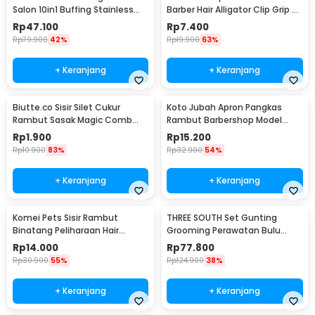
Salon 10in1 Buffing Stainless
Barber Hair Alligator Clip Grip 6
Steel 4Cr13 - MR4017
PCS - L05
Rp
47.100
Rp
7.400
Rp
79.900
42%
Rp
19.900
63%
+ Keranjang
+ Keranjang
Biutte.co Sisir Silet Cukur
Koto Jubah Apron Pangkas
Rambut Sasak Magic Comb
Rambut Barbershop Model
Razor - WZ201
Payung 60 cm - 458
Rp
1.900
Rp
15.200
Rp
10.900
83%
Rp
32.900
54%
+ Keranjang
+ Keranjang
Komei Pets Sisir Rambut
THREE SOUTH Set Gunting
Binatang Peliharaan Hair
Grooming Perawatan Bulu
Removal Grooming Comb -
Anjing 5in1 - TS-5
Rp
14.000
Rp
77.800
T10
Rp
30.900
55%
Rp
124.900
38%
+ Keranjang
+ Keranjang