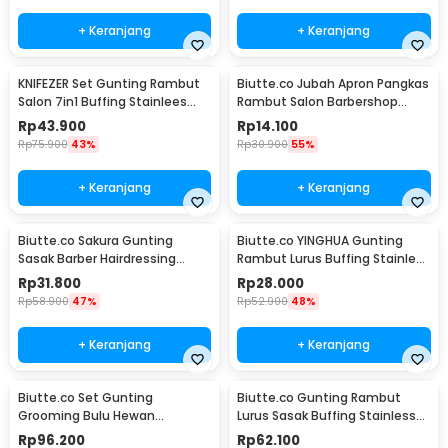
+ Keranjang
+ Keranjang
KNIFEZER Set Gunting Rambut
Biutte.co Jubah Apron Pangkas
Salon 7in1 Buffing Stainlees
Rambut Salon Barbershop
Steel 4Cr13 - BHT002
Cape - WB01
Rp
43.900
Rp
14.100
Rp
75.900
43%
Rp
30.900
55%
+ Keranjang
+ Keranjang
Biutte.co Sakura Gunting
Biutte.co YINGHUA Gunting
Sasak Barber Hairdressing
Rambut Lurus Buffing Stainless
Scissors 6 Inch - JFY-60
Steel 4Cr13 - CL-6
Rp
31.800
Rp
28.000
Rp
58.900
47%
Rp
52.900
48%
+ Keranjang
+ Keranjang
Biutte.co Set Gunting
Biutte.co Gunting Rambut
Grooming Bulu Hewan
Lurus Sasak Buffing Stainless
Peliharaan 4in1 - 62HRC
Steel 2 PCS - M1325
Rp
96.200
Rp
62.100