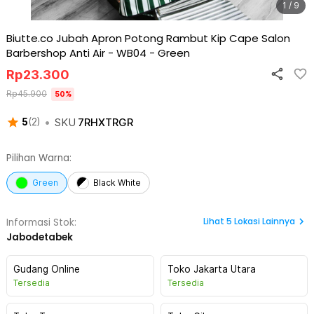
1 / 9
Biutte.co Jubah Apron Potong Rambut Kip Cape Salon
Barbershop Anti Air - WB04
-
Green
Rp
23.300
Rp
45.900
50
%
•
SKU
7RHXTRGR
5
(
2
)
Pilihan Warna:
Green
Black White
Lihat
5
Lokasi Lainnya
Informasi Stok:
Jabodetabek
Gudang Online
Toko Jakarta Utara
Tersedia
Tersedia