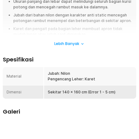
Ukuran panjang dan lebar dapat melindungi seluruh bagian kursi
potong dan mencegah rambut masuk ke dalamnya.
Jubah dari bahan nilon dengan karakter anti static mencegah
potongan rambut menempel dan beterbangan di sekitar apron.
Karet dan pengait pada bagian leher membuat apron tidak
mudah lepas atau jatuh saat digunakan.
Tersedia dalam 2 pilihan warna dengan desain keren yang bisa
Lebih Banyak
dipilih sesuai kebutuhan untuk lengkapi perlengkapan salon.
Spesifikasi
Overview
Untuk menghadirkan proses potong rambut yang bersih dan nyaman,
Jubah: Nilon
Anda membutuhkan jubah apron dari Biutte.co. Ukurannya cukup lebar
Material
Pengencang Leher: Karet
untuk melindungi pakaian secara keseluruhan. Agar tidak ada celah yang
tersisa, bagian lehernya dibekali karet dan pengait. Materialnya bahkan
dirancang tahan air untuk mendukung penggunaan spray rambut. Tak
Dimensi
Sekitar 140 x 160 cm (Error 1 - 5 cm)
ketinggalan modelnya yang keren sehingga cocok digunakan di salon
atau barbershop.
Galeri
Fitur
Desain Keren dan Kekinian
Kini apron haruslah keren untuk menunjang tampilan pelanggan saat
potong rambut. Itulah mengapa jubah apron dari Biutte.co ini