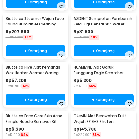
+ Keranjang
+ Keranjang
Biutte.co Steamer Wajah Face
AZDENT Semprotan Pembersih
Sauna Humidifier Cleaning
Sela Gigi Dental SPA Water
Pore Nano Spray - K33C
Floss - SP-001
Rp
207.500
Rp
31.900
Rp
284.900
28%
Rp
58.900
46%
+ Keranjang
+ Keranjang
Biutte.co Hive Alat Pemanas
HUAMIANLI Alat Garuk
Wax Heater Warmer Waxing
Punggung Eagle Scratcher
Pro-Wax 100 - JG-117
Stainless Steel - B01ER
Rp
57.200
Rp
5.200
Rp
96.900
41%
Rp
14.900
66%
+ Keranjang
+ Keranjang
Biutte.co Face Care Skin Acne
CkeyiN Alat Perawatan Kulit
Pimple Needle Remover Kit
Wajah RF EMS Photon
4PCS - AS1
Rejuvenation - 9902
Rp
6.500
Rp
145.700
Rp
17.900
64%
Rp
220.900
35%