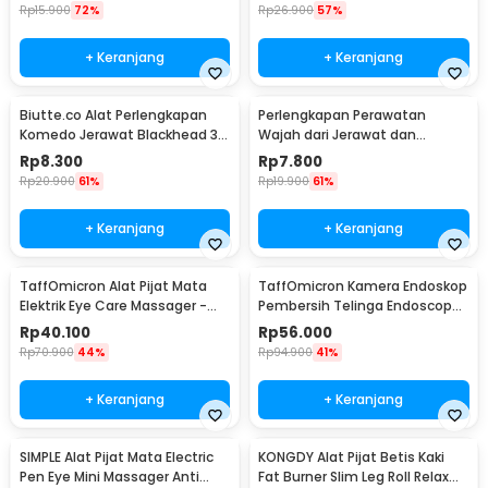
Rp
15.900
72%
Rp
26.900
57%
+ Keranjang
+ Keranjang
Biutte.co Alat Perlengkapan
Perlengkapan Perawatan
Komedo Jerawat Blackhead 3
Wajah dari Jerawat dan
PCS - PT3
Komedo Double Head 4PCS
Rp
8.300
Rp
7.800
Rp
20.900
61%
Rp
19.900
61%
+ Keranjang
+ Keranjang
TaffOmicron Alat Pijat Mata
TaffOmicron Kamera Endoskop
Elektrik Eye Care Massager -
Pembersih Telinga Endoscope
XTK-018
USB 3 in 1 - i96
Rp
40.100
Rp
56.000
Rp
70.900
44%
Rp
94.900
41%
+ Keranjang
+ Keranjang
SIMPLE Alat Pijat Mata Electric
KONGDY Alat Pijat Betis Kaki
Pen Eye Mini Massager Anti
Fat Burner Slim Leg Roll Relax