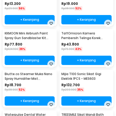
Aging - SM17
Massager - 301
Rp
13.200
Rp
19.000
Rp
29.900
56%
Rp
38.900
52%
+ Keranjang
+ Keranjang
KKMOON Mini Airbrush Paint
TaffOmicron Kamera
Spray Gun Sandblaster Kit
Pembersih Telinga Korek
Single Action - TD-138
Kuping Endoscope HD USB - EU-
Rp
77.800
Rp
43.800
0
Rp
124.900
38%
Rp
75.900
43%
+ Keranjang
+ Keranjang
Biutte.co Steamer Muka Nano
Mijia T100 Sonic Sikat Gigi
Spray Humidifier Mist
Elektrik 1PCS - MES603
Atomization - L-2
Rp
18.700
Rp
132.700
Rp
38.900
52%
Rp
203.900
35%
+ Keranjang
+ Keranjang
Waterpulse Dental Water
TREESMILE Sikat Mandi Bath