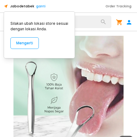
Jabodetabek
ganti
Order Tracking
Alat Kopi
Silakan ubah lokasi store sesuai
dengan lokasi Anda.
Mengerti