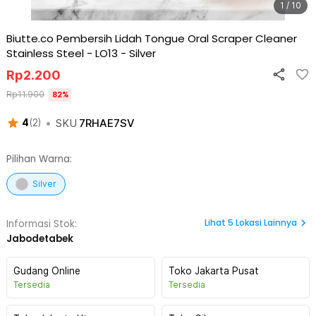
1 / 10
Biutte.co Pembersih Lidah Tongue Oral Scraper Cleaner
Stainless Steel - LO13
-
Silver
Rp
2.200
Rp
11.900
82
%
•
SKU
7RHAE7SV
4
(
2
)
Pilihan Warna:
Silver
Lihat
5
Lokasi Lainnya
Informasi Stok:
Jabodetabek
Gudang Online
Toko Jakarta Pusat
Tersedia
Tersedia