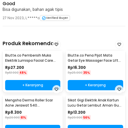
Good
Bisa digunakan, bahan agak tipis
27 Nov 2023
,
L*****o
Verified Buyer
Produk Rekomendasi
Biutte.co Pembersih Muka
Biutte.co Pena Pijat Mata
Elektrik Lumispa Facial Care
Getar Eye Massager Face Lift
5in1 - JBM-8782
Portable 0.5W - Mini 208
Rp
27.200
Rp
16.300
Rp
51.900
48%
Rp
25.000
35%
+ Keranjang
+ Keranjang
Mengsha Derma Roller Scar
Sikat Gigi Elektrik Anak Kartun
Acne Jerawat 540
Lucu Getar Lembut Aman Gusi
Microneedles 1.0mm - DRS100
Baterai AA - H417
Rp
8.300
Rp
13.200
Rp
20.900
61%
Rp
29.900
56%