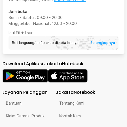
Jam buka:
Senin - Sabtu
:
09:00
-
20:00
Minggu/Libur Nasional
:
12:00
-
20:00
Idul Fitri
: libur
Selengkapnya
Beli langsung/self pickup di kota lainnya
Download Aplikasi JakartaNotebook
Layanan Pelanggan
JakartaNotebook
Bantuan
Tentang Kami
Klaim Garansi Produk
Kontak Kami