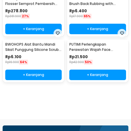
Flosser Semprot Pembersih
Brush Back Rubbing with
Gigi 3 Mode 200ml - V500
Shower Puff - LF730
Rp
278.800
Rp
6.400
Rp
381.900
27%
Rp
17.900
65%
+ Keranjang
+ Keranjang
BWOHOPS Alat Bantu Mandi
PUTIMI Perlengkapan
Sikat Punggung Silicone Scrub
Perawatan Wajah Face
Brush 60cm - BW60
Treatment Equipment 7 PCS -
Rp
6.100
Rp
21.500
PT4
Rp
16.900
64%
Rp
42.900
50%
+ Keranjang
+ Keranjang
Beli Sekarang