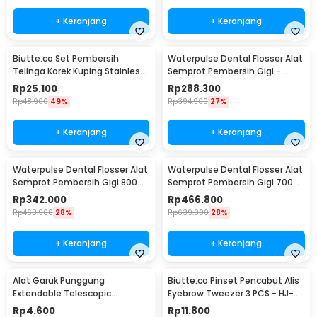
+ Keranjang
+ Keranjang
Biutte.co Set Pembersih
Waterpulse Dental Flosser Alat
Telinga Korek Kuping Stainless
Semprot Pembersih Gigi -
Steel 6 PCS - BA35
V400Plus
Rp
25.100
Rp
288.300
Rp
48.900
49%
Rp
394.900
27%
+ Keranjang
+ Keranjang
Waterpulse Dental Flosser Alat
Waterpulse Dental Flosser Alat
Semprot Pembersih Gigi 800ml
Semprot Pembersih Gigi 700ml
- V300
- V660
Rp
342.000
Rp
466.800
Rp
468.900
28%
Rp
639.900
28%
+ Keranjang
+ Keranjang
Alat Garuk Punggung
Biutte.co Pinset Pencabut Alis
Extendable Telescopic
Eyebrow Tweezer 3 PCS - HJ-
Stainless Steel - LJ-158
E92
Rp
4.600
Rp
11.800