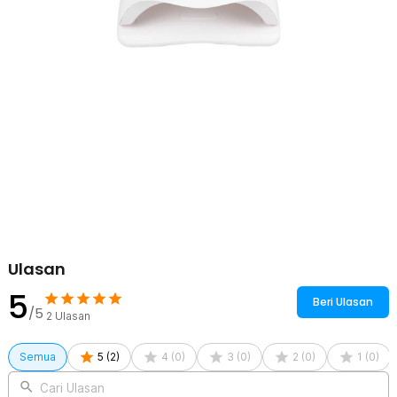
ditampilkan jelas di layar LCD sehingga Anda bisa mengontrol
proses pengeringan dengan mudah.
Kelengkapan Produk
Rincian yang Anda dapatkan untuk pembelian produk ini:
1 x Biutte.co Pengering Kutek UV Lamp Nail Dryer LCD Display
45 LED 120W - Dmoley SUNX5MAX
1 x Adaptor Daya
1 x Panduan Penggunaan
Ulasan
5
Beri Ulasan
/5
2
Ulasan
Semua
5
(
2
)
4
(
0
)
3
(
0
)
2
(
0
)
1
(
0
)
Cari Ulasan