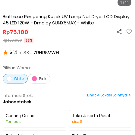
1 / 11
Biutte.co Pengering Kutek UV Lamp Nail Dryer LCD Display
45 LED 120W - Dmoley SUNX5MAX
-
White
Rp
75.100
Rp
120.900
38
%
•
SKU
7RHR5VWH
5
(
2
)
Pilihan Warna:
White
Pink
Lihat
4
Lokasi Lainnya
Informasi Stok:
Jabodetabek
Gudang Online
Toko Jakarta Pusat
Tersedia
sisa
5