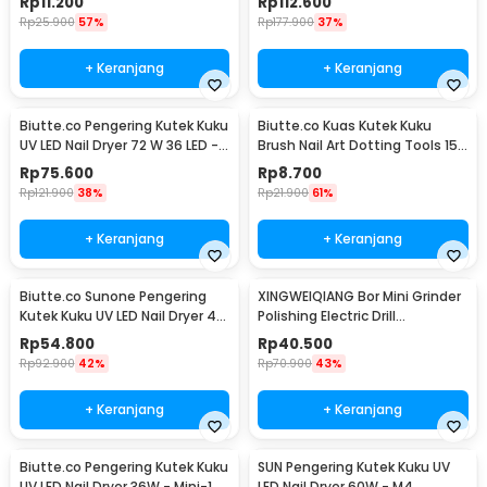
Rp
11.200
Rp
112.600
Rp
25.900
57%
Rp
177.900
37%
+ Keranjang
+ Keranjang
Biutte.co Pengering Kutek Kuku
Biutte.co Kuas Kutek Kuku
UV LED Nail Dryer 72 W 36 LED -
Brush Nail Art Dotting Tools 15
SUN X5 Plus
PCS - N1800
Rp
75.600
Rp
8.700
Rp
121.900
38%
Rp
21.900
61%
+ Keranjang
+ Keranjang
Biutte.co Sunone Pengering
XINGWEIQIANG Bor Mini Grinder
Kutek Kuku UV LED Nail Dryer 48
Polishing Electric Drill
W - CN48W
Adjustable 130W - KJ005
Rp
54.800
Rp
40.500
Rp
92.900
42%
Rp
70.900
43%
+ Keranjang
+ Keranjang
Biutte.co Pengering Kutek Kuku
SUN Pengering Kutek Kuku UV
UV LED Nail Dryer 36W - Mini-1
LED Nail Dryer 60W - M4