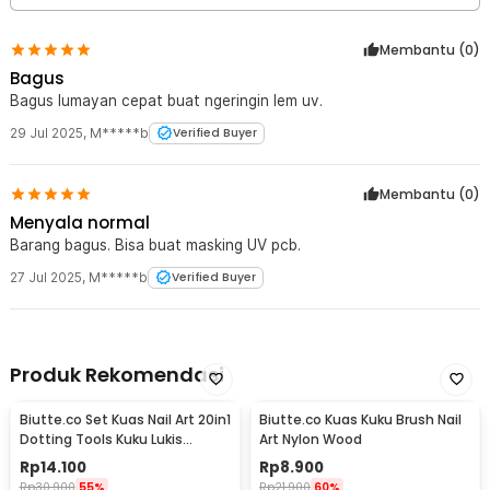
Membantu (
0
)
Bagus
Bagus lumayan cepat buat ngeringin lem uv.
29 Jul 2025
,
M*****b
Verified Buyer
Membantu (
0
)
Menyala normal
Barang bagus. Bisa buat masking UV pcb.
27 Jul 2025
,
M*****b
Verified Buyer
Produk Rekomendasi
Biutte.co Set Kuas Nail Art 20in1
Biutte.co Kuas Kuku Brush Nail
Dotting Tools Kuku Lukis
Art Nylon Wood
Profesional - X-19
Rp
14.100
Rp
8.900
Rp
30.900
55%
Rp
21.900
60%