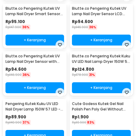
Biutte.co Pengering Kutek UV
Biutte.co Pengering Kutek UV
Lamp Nail Dryer Smart Sensor
Lamp Nail Dryer Sensor LCD
LCD Display - X7 MAX
Display 280W - SUNX10MAX
Rp
95.100
Rp
94.600
Rp
147.900
36%
Rp
146.900
36%
+ Keranjang
+ Keranjang
Biutte.co Pengering Kutek UV
Biutte.co Pengering Kutek Kuku
Lamp Nail Dryer Sensor with
UV LED Nail Lamp Dryer 150W 57
LCD Display - SUN X11 MAX
LED - D9
Rp
94.600
Rp
124.800
Rp
146.900
36%
Rp
178.900
31%
+ Keranjang
+ Keranjang
Pengering Kutek Kuku UV LED
Cute Godess Kutek Gel Nail
Nail Dryer Lamp 150W 57 LED -
Polish Pen Poly Gel Without
D9
Bottom Coating Q-10
Rp
89.900
Rp
1.900
Rp
140.900
37%
Rp
10.900
83%
+ Keranjang
+ Keranjang