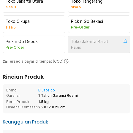
Toko Jakarta Utara
Toko Tangerang
sisa
3
sisa
5
Toko Cikupa
Pick n Go Bekasi
sisa
5
Pre-Order
Pick n Go Depok
Toko Jakarta Barat
Pre-Order
Habis
Tersedia bayar di tempat (COD)
Rincian Produk
Brand
Biutte.co
Garansi
1 Tahun Garansi Resmi
Berat Produk
1.5 kg
Dimensi Kemasan
25
x
12
x
23
cm
Keunggulan Produk