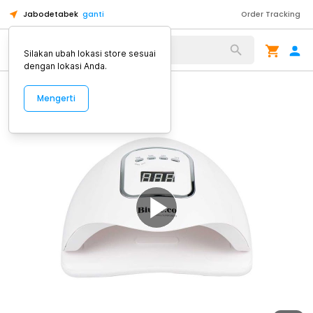
Jabodetabek
ganti
Order Tracking
Alat Kopi
Silakan ubah lokasi store sesuai
dengan lokasi Anda.
Mengerti