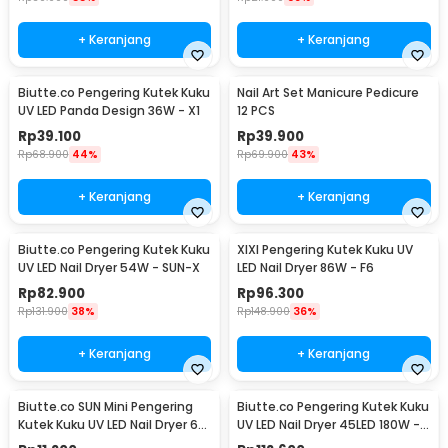
+ Keranjang
+ Keranjang
Biutte.co Pengering Kutek Kuku
Nail Art Set Manicure Pedicure
UV LED Panda Design 36W - X1
12 PCS
Rp
39.100
Rp
39.900
Rp
68.900
44%
Rp
69.900
43%
+ Keranjang
+ Keranjang
Biutte.co Pengering Kutek Kuku
XIXI Pengering Kutek Kuku UV
UV LED Nail Dryer 54W - SUN-X
LED Nail Dryer 86W - F6
Rp
82.900
Rp
96.300
Rp
131.900
38%
Rp
148.900
36%
+ Keranjang
+ Keranjang
Biutte.co SUN Mini Pengering
Biutte.co Pengering Kutek Kuku
Kutek Kuku UV LED Nail Dryer 6W
UV LED Nail Dryer 45LED 180W -
- J-03
SUN-M3