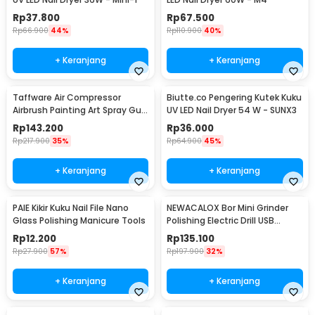
Rp
37.800
Rp
67.500
Rp
66.900
44%
Rp
110.900
40%
+ Keranjang
+ Keranjang
Taffware Air Compressor
Biutte.co Pengering Kutek Kuku
Airbrush Painting Art Spray Gun
UV LED Nail Dryer 54 W - SUNX3
0.3mm 7ml - ARP150
Rp
143.200
Rp
36.000
Rp
217.900
35%
Rp
64.900
45%
+ Keranjang
+ Keranjang
PAIE Kikir Kuku Nail File Nano
NEWACALOX Bor Mini Grinder
Glass Polishing Manicure Tools
Polishing Electric Drill USB
Rechargeable - 201
Rp
12.200
Rp
135.100
Rp
27.900
57%
Rp
197.900
32%
+ Keranjang
+ Keranjang