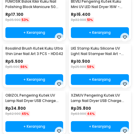
FUMOSIK Balok Kikir Kuku Nail
BEVILI Pengering Kutek Kuku
Polishing Block Manicure 50
Mini UV LED Nail Dryer 16W -
PCS - GCA-076
XZMUV-1
Rp
17.100
Rp
16.400
Rp
35.900
53%
Rp
32.900
51%
+ Keranjang
+ Keranjang
Rosalind Brush Kutek Kuku Ultra
LKE Stamp Kuku Silicone UV
thin Liner Nail Art 3 PCS - HD042
Light Nail Stamper Nail Art -
M26
Rp
5.500
Rp
10.900
Rp
15.900
66%
Rp
25.900
58%
+ Keranjang
+ Keranjang
OBIZOL Pengering Kutek UV
XZMUV Pengering Kutek UV
Lamp Nail Dryer USB Charge
Lamp Nail Dryer USB Charge
54W - MINI802
54W - MINI801
Rp
34.800
Rp
35.800
Rp
62.900
45%
Rp
63.900
44%
+ Keranjang
+ Keranjang