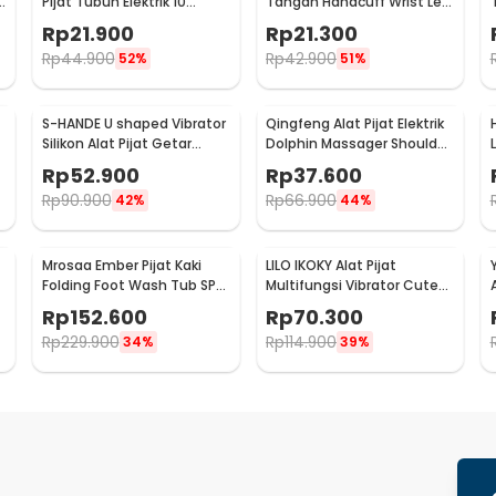
k
Pijat Tubuh Elektrik 10
Tangan Handcuff Wrist Leg
Vibration - J-010
BDSM - PCT4
Rp
21.900
Rp
21.300
Rp
44.900
Rp
42.900
52%
51%
S-HANDE U shaped Vibrator
Qingfeng Alat Pijat Elektrik
Silikon Alat Pijat Getar
Dolphin Massager Shoulder
1
Elektrik - SHD-S058
Vibration USB - HK668
Rp
52.900
Rp
37.600
Rp
90.900
Rp
66.900
42%
44%
Mrosaa Ember Pijat Kaki
LILO IKOKY Alat Pijat
Folding Foot Wash Tub SPA
Multifungsi Vibrator Cute
A
Sauna Massage Bucket -
Pig Electric - HL-1907
Rp
152.600
Rp
70.300
7981
Rp
229.900
Rp
114.900
34%
39%