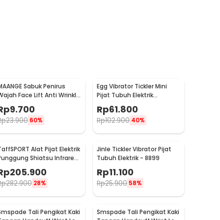
MAANGE Sabuk Penirus
Egg Vibrator Tickler Mini
Wajah Face Lift Anti Wrinkle
Pijat Tubuh Elektrik
Belt - TZ18
Multifungsi with Remote -
Rp
9.700
Rp
61.800
11829
Rp
23.900
Rp
102.900
60%
40%
TaffSPORT Alat Pijat Elektrik
Jinle Tickler Vibrator Pijat
Punggung Shiatsu Infrared
Tubuh Elektrik - 8899
Massager - 608
Rp
205.900
Rp
11.100
Rp
282.900
Rp
25.900
28%
58%
Smspade Tali Pengikat Kaki
Smspade Tali Pengikat Kaki