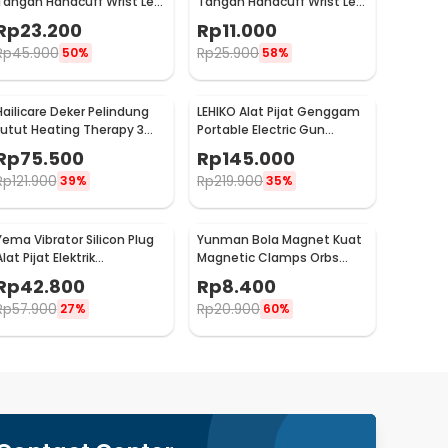
Tangan Handcuff Wrist Leg
Tangan Handcuff Wrist Leg
BDSM - 00632
BDSM Bondage - PCT6
Rp
23.200
Rp
11.000
Rp
45.900
Rp
25.900
50%
58%
Hailicare Deker Pelindung
LEHIKO Alat Pijat Genggam
Lutut Heating Therapy 3
Portable Electric Gun
Mode Kneepad 1 PCS - 102
Massage Rechargeable -
Rp
75.500
Rp
145.000
KH-320
Rp
121.900
Rp
219.900
39%
35%
Yema Vibrator Silicon Plug
Yunman Bola Magnet Kuat
lat Pijat Elektrik
Magnetic Clamps Orbs
Multifungsi - A1582
Multifungsi 1cm 2 PCS -
Rp
42.800
Rp
8.400
BD05
Rp
57.900
Rp
20.900
27%
60%