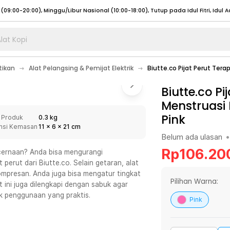
lat Kopi
umat (07:00 - 20:00), Sabtu - Minggu (08:00 - 20:00), Tutup pada Idul Fitri
Sele
tikan
Alat Pelangsing & Pemijat Elektrik
Biutte.co Pijat Perut Tera
:00 - 20:00), Sabtu - Minggu/ Libur Nasional (08:00 - 17:00)
Selengkapnya
:00 - 20:00), Sabtu - Minggu/ Libur Nasional (08:00 - 17:00)
Biutte.co Pi
Selengkapnya
Menstruasi 
 (09:00-20:00), Minggu/Libur Nasional (12:00-20:00), Tutup pada Idul Fitri
Sele
Pink
 Produk
0.3 kg
 (09:00-20:00), Minggu/Libur Nasional (12:00-20:00), Tutup pada Idul Fitri
Sele
nsi Kemasan
11
x
6
x
21
cm
Belum ada ulasan
•
Rp
106.20
cernaan? Anda bisa mengurangi
erut dari Biutte.co. Selain getaran, alat
ompresan. Anda juga bisa mengatur tingkat
umat (07:00 - 20:00), Sabtu - Minggu (08:00 - 20:00), Tutup pada Idul Fitri
Sele
Pilihan Warna:
ini juga dilengkapi dengan sabuk agar
uk penggunaan yang praktis.
:00 - 20:00), Sabtu - Minggu/ Libur Nasional (08:00 - 17:00)
Selengkapnya
Pink
:00 - 20:00), Sabtu - Minggu/ Libur Nasional (08:00 - 17:00)
Selengkapnya