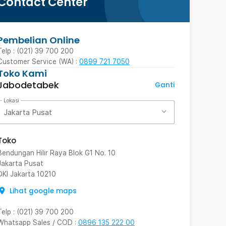
Contact Center
Pembelian Online
Telp : (021) 39 700 200
Customer Service (WA) :
0899 721 7050
Toko Kami
Jabodetabek
Ganti
Lokasi
Jakarta Pusat
Toko
Bendungan Hilir Raya Blok G1 No. 10
Jakarta Pusat
DKI Jakarta
10210
Lihat google maps
Telp
:
(021) 39 700 200
Whatsapp Sales / COD
:
0896 135 222 00