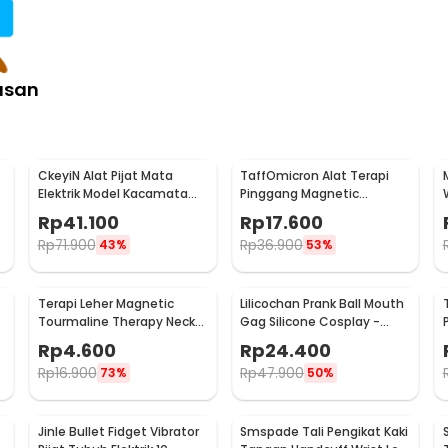
asan
CkeyiN Alat Pijat Mata
TaffOmicron Alat Terapi
Elektrik Model Kacamata
Pinggang Magnetic
Eye Care Massager - MR818
Tourmaline Nylon Size L
Rp
41.100
Rp
17.600
Rp
71.900
Rp
36.900
43%
53%
Terapi Leher Magnetic
Lilicochan Prank Ball Mouth
Tourmaline Therapy Neck
Gag Silicone Cosplay -
Massager - DA-3484
FD54
Rp
4.600
Rp
24.400
Rp
16.900
Rp
47.900
73%
50%
Jinle Bullet Fidget Vibrator
Smspade Tali Pengikat Kaki