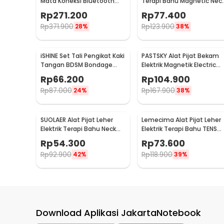
Mata Koneksi Bluetooth
Terapi Bahu Magnetic Nec
Eye Massager - H500
Massager - HX-5880
Rp
271.200
Rp
77.400
Rp
371.900
Rp
123.900
28%
38%
iSHINE Set Tali Pengikat Kaki
PASTSKY Alat Pijat Bekam
Tangan BDSM Bondage
Elektrik Magnetik Electric
Sets Rope - BD15
Machine Cupping - CP-618
Rp
66.200
Rp
104.900
Rp
87.000
Rp
167.900
24%
38%
SUOLAER Alat Pijat Leher
Lemecima Alat Pijat Leher
Elektrik Terapi Bahu Neck
Elektrik Terapi Bahu TENS
Massager - KS-996-1D
Neck Massager - JT-808
Rp
54.300
Rp
73.600
Rp
92.900
Rp
118.900
42%
39%
Download Aplikasi JakartaNotebook