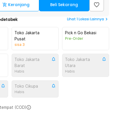
Keranjang
Beli Sekarang
Lihat
1
Lokasi Lainnya
odetabek
Toko Jakarta
Pick n Go Bekasi
Pre-Order
Pusat
sisa
3
Toko Jakarta
Toko Jakarta
Barat
Utara
Habis
Habis
Toko Cikupa
Habis
i tempat (COD)