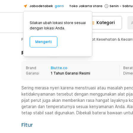
Jabodetabek
ganti
Toko Jakarta Utara
Toko Tangerang
Kategori
A
Silakan ubah lokasi store sesuai
Toko Cikupa
dengan lokasi Anda.
Pick n Go Jakarta Barat
Senin - J
Fashion, Make Up & Beauty Care
Alat Kesehatan & Kecan
Mengerti
Pick n Go Bekasi
Senin - Jumat (08
Pick n Go Depok
Senin - Jumat (08
Rincian Produk
Toko Jakarta Pusat
Senin - Sabtu
Brand
Biutte.co
Berat
Toko Jakarta Barat
Senin - Sabtu
Garansi
1 Tahun Garansi Resmi
Dime
Toko Jakarta Utara
Toko Tangerang
Sering merasa nyeri karena menstruasi atau masalah pen
ketidaknyamanan tersebut dengan menggunakan alat pijat p
Toko Cikupa
pijat perut juga akan memberikan rasa hangat layaknya k
Pick n Go Jakarta Barat
Senin - J
getaran dan temperaturnya sesuai kenyamanan Anda. Alat 
tetap stabil saat digunakan. Dibekali baterai bawaan unt
Pick n Go Bekasi
Senin - Jumat (08
Pick n Go Depok
Senin - Jumat (08
Fitur