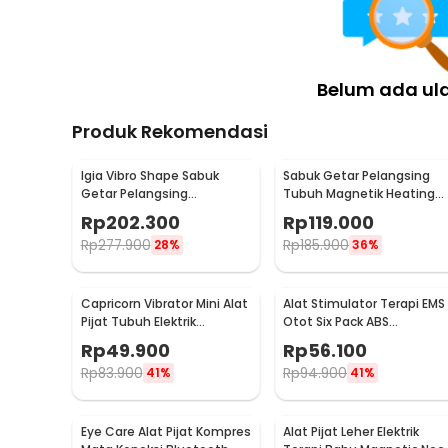
Belum ada ul
Produk Rekomendasi
Igia Vibro Shape Sabuk
Sabuk Getar Pelangsing
Getar Pelangsing
Tubuh Magnetik Heating
Professional Slimming 55W
Vibrating Belt Massager -
Rp
202.300
Rp
119.000
- MC0138
X5
Rp
277.900
Rp
185.900
28%
36%
Capricorn Vibrator Mini Alat
Alat Stimulator Terapi EMS
Pijat Tubuh Elektrik
Otot Six Pack ABS
Multifungsi - EL-025
Abdominal Muscle - 068R2
Rp
49.900
Rp
56.100
Rp
83.900
Rp
94.900
41%
41%
Eye Care Alat Pijat Kompres
Alat Pijat Leher Elektrik