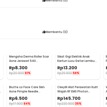
Membantu (
0
)
Membantu (
0
)
Mengsha Derma Roller Scar
Sikat Gigi Elektrik Anak
Acne Jerawat 540
Kartun Lucu Getar Lembut
8
Microneedles 1.0mm -
Aman Gusi Baterai AA -
Rp
8.300
Rp
13.200
DRS100
H417
Rp
20.900
Rp
29.900
61%
56%
Biutte.co Face Care Skin
CkeyiN Alat Perawatan Kulit
Acne Pimple Needle
Wajah RF EMS Photon
Remover Kit 4PCS - AS1
Rejuvenation - 9902
Rp
6.500
Rp
145.700
Rp
17.900
Rp
220.900
64%
35%