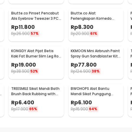
Biutte.co Pinset Pencabut
Biutte.co Alat
Alis Eyebrow Tweezer 3 PCS
Perlengkapan Komedo
- HJ-E92
Jerawat Blackhead 3 PCS -
Rp
11.800
Rp
8.300
PT3
Rp
26.900
Rp
20.900
57%
61%
KONGDY Alat Pijat Betis
KKMOON Mini Airbrush Paint
Kaki Fat Burner Slim Leg Roll
Spray Gun Sandblaster Kit
7
Relax Massager - 301
Single Action - TD-138
Rp
19.000
Rp
77.800
Rp
38.900
Rp
124.900
52%
38%
TREESMILE Sikat Mandi Bath
BWOHOPS Alat Bantu
h
Brush Back Rubbing with
Mandi Sikat Punggung
Shower Puff - LF730
Silicone Scrub Brush 60cm
Rp
6.400
Rp
6.100
- BW60
Rp
17.900
Rp
16.900
65%
64%