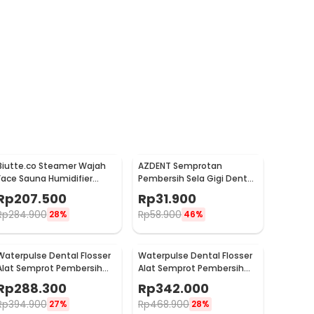
Biutte.co Steamer Wajah
AZDENT Semprotan
Face Sauna Humidifier
Pembersih Sela Gigi Dental
Cleaning Pore Nano Spray -
SPA Water Floss - SP-001
Rp
207.500
Rp
31.900
K33C
Rp
284.900
Rp
58.900
28%
46%
Waterpulse Dental Flosser
Waterpulse Dental Flosser
Alat Semprot Pembersih
Alat Semprot Pembersih
Gigi - V400Plus
Gigi 800ml - V300
Rp
288.300
Rp
342.000
Rp
394.900
Rp
468.900
27%
28%