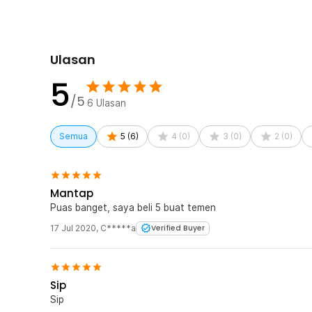
Ulasan
5
/5
6
Ulasan
Semua
5
(
6
)
4
(
0
)
3
(
0
)
2
(
0
)
Mantap
Puas banget, saya beli 5 buat temen
17 Jul 2020
,
C*****a
Verified Buyer
Sip
Sip