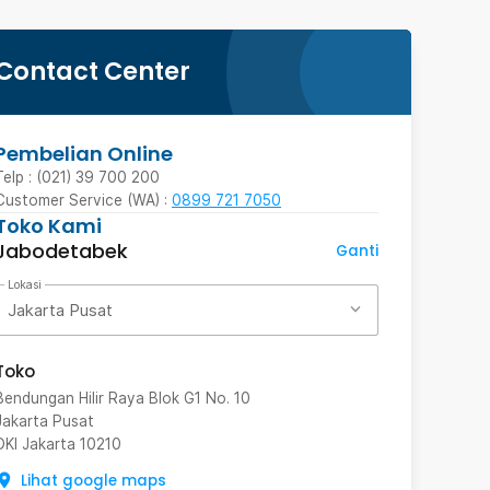
Contact Center
Pembelian Online
Telp : (021) 39 700 200
Customer Service (WA) :
0899 721 7050
Toko Kami
Jabodetabek
Ganti
Lokasi
Jakarta Pusat
Toko
Bendungan Hilir Raya Blok G1 No. 10
Jakarta Pusat
DKI Jakarta
10210
Lihat google maps