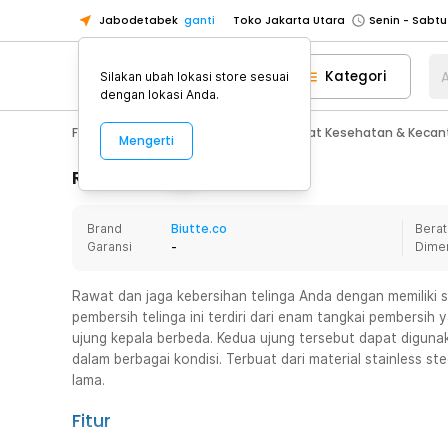
Jabodetabek
ganti
Toko Jakarta Utara
Toko Tangerang
Kategori
A
Silakan ubah lokasi store sesuai
Toko Cikupa
dengan lokasi Anda.
Pick n Go Jakarta Barat
Senin - J
Fashion, Make Up & Beauty Care
Alat Kesehatan & Kecan
Mengerti
Pick n Go Bekasi
Senin - Jumat (08
Pick n Go Depok
Senin - Jumat (08
Rincian Produk
Toko Jakarta Pusat
Senin - Sabtu
Brand
Biutte.co
Berat
Toko Jakarta Barat
Senin - Sabtu
Garansi
-
Dime
Toko Jakarta Utara
Toko Tangerang
Rawat dan jaga kebersihan telinga Anda dengan memiliki se
pembersih telinga ini terdiri dari enam tangkai pembersih
Toko Cikupa
ujung kepala berbeda. Kedua ujung tersebut dapat digun
Pick n Go Jakarta Barat
Senin - J
dalam berbagai kondisi. Terbuat dari material stainless st
lama.
Pick n Go Bekasi
Senin - Jumat (08
Pick n Go Depok
Senin - Jumat (08
Fitur