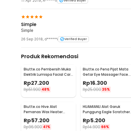
11 Apr 2019
,
A*****n
Verified Buyer
Simple
Simple
26 Sep 2018
,
d*****i
Verified Buyer
Produk Rekomendasi
Biutte.co Pembersih Muka
Biutte.co Pena Pijat Mata
Elektrik Lumispa Facial Care
Getar Eye Massager Face
5in1 - JBM-8782
Lift Portable 0.5W - Mini 20
Rp
27.200
Rp
16.300
Rp
51.900
Rp
25.000
48%
35%
Biutte.co Hive Alat
HUAMIANLI Alat Garuk
Pemanas Wax Heater
Punggung Eagle Scratcher
Warmer Waxing Pro-Wax
Stainless Steel - B01ER
Rp
57.200
Rp
5.200
100 - JG-117
Rp
96.900
Rp
14.900
41%
66%