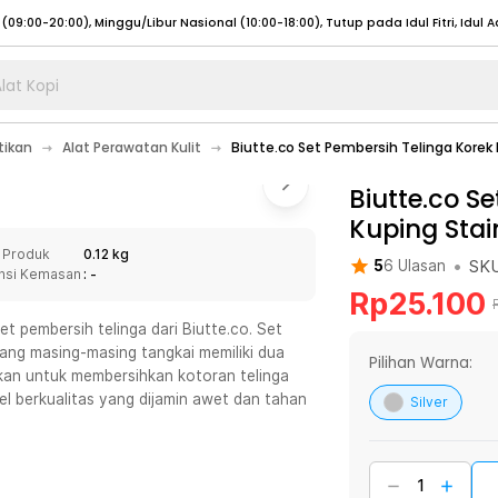
lat Kopi
umat (07:00 - 20:00), Sabtu - Minggu (08:00 - 20:00), Tutup pada Idul Fitri
Sele
tikan
Alat Perawatan Kulit
Biutte.co Set Pembersih Telinga Korek 
:00 - 20:00), Sabtu - Minggu/ Libur Nasional (08:00 - 17:00)
Selengkapnya
:00 - 20:00), Sabtu - Minggu/ Libur Nasional (08:00 - 17:00)
Biutte.co S
Selengkapnya
Kuping Stai
 (09:00-20:00), Minggu/Libur Nasional (12:00-20:00), Tutup pada Idul Fitri
Sele
 Produk
0.12 kg
 (09:00-20:00), Minggu/Libur Nasional (12:00-20:00), Tutup pada Idul Fitri
Sele
•
SK
5
6
Ulasan
nsi Kemasan
: -
Rp
25.100
t pembersih telinga dari Biutte.co. Set
 yang masing-masing tangkai memiliki dua
Pilihan Warna:
akan untuk membersihkan kotoran telinga
umat (07:00 - 20:00), Sabtu - Minggu (08:00 - 20:00), Tutup pada Idul Fitri
Sele
eel berkualitas yang dijamin awet dan tahan
Silver
:00 - 20:00), Sabtu - Minggu/ Libur Nasional (08:00 - 17:00)
Selengkapnya
:00 - 20:00), Sabtu - Minggu/ Libur Nasional (08:00 - 17:00)
Selengkapnya