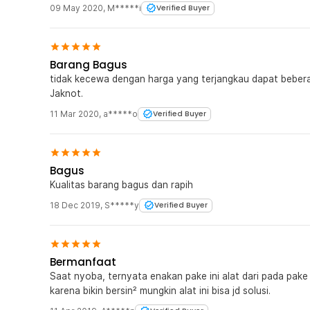
09 May 2020
,
M*****i
Verified Buyer
Barang Bagus
tidak kecewa dengan harga yang terjangkau dapat bebera
Jaknot.
11 Mar 2020
,
a*****o
Verified Buyer
Bagus
Kualitas barang bagus dan rapih
18 Dec 2019
,
S*****y
Verified Buyer
Bermanfaat
Saat nyoba, ternyata enakan pake ini alat dari pada pake
karena bikin bersin² mungkin alat ini bisa jd solusi.