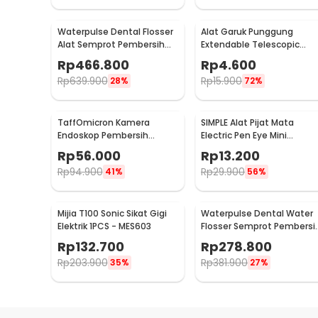
Waterpulse Dental Flosser
Alat Garuk Punggung
Alat Semprot Pembersih
Extendable Telescopic
Gigi 700ml - V660
Stainless Steel - LJ-158
Rp
466.800
Rp
4.600
Rp
639.900
Rp
15.900
28%
72%
TaffOmicron Kamera
SIMPLE Alat Pijat Mata
Endoskop Pembersih
Electric Pen Eye Mini
Telinga Endoscope USB 3 in
Massager Anti Aging - SM1
Rp
56.000
Rp
13.200
1 - i96
Rp
94.900
Rp
29.900
41%
56%
Mijia T100 Sonic Sikat Gigi
Waterpulse Dental Water
Elektrik 1PCS - MES603
Flosser Semprot Pembersi
Gigi 3 Mode 200ml - V500
Rp
132.700
Rp
278.800
Rp
203.900
Rp
381.900
35%
27%