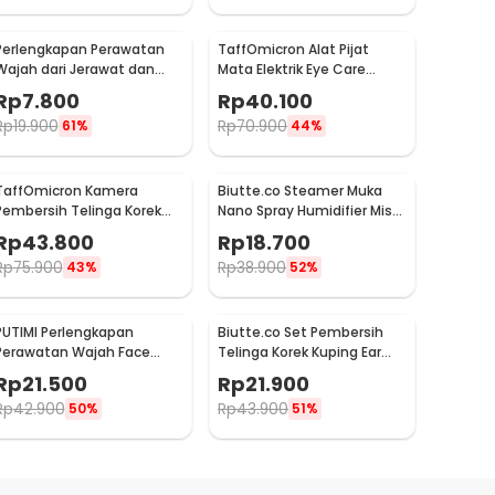
Perlengkapan Perawatan
TaffOmicron Alat Pijat
Wajah dari Jerawat dan
Mata Elektrik Eye Care
Komedo Double Head 4PCS
Massager - XTK-018
Rp
7.800
Rp
40.100
Rp
19.900
Rp
70.900
61%
44%
TaffOmicron Kamera
Biutte.co Steamer Muka
Pembersih Telinga Korek
Nano Spray Humidifier Mist
Kuping Endoscope HD USB -
Atomization - L-2
Rp
43.800
Rp
18.700
EU-0
Rp
75.900
Rp
38.900
43%
52%
PUTIMI Perlengkapan
Biutte.co Set Pembersih
Perawatan Wajah Face
Telinga Korek Kuping Ear
Treatment Equipment 7
Spoon Tool 8PCS - BA36
Rp
21.500
Rp
21.900
PCS - PT4
Rp
42.900
Rp
43.900
50%
51%