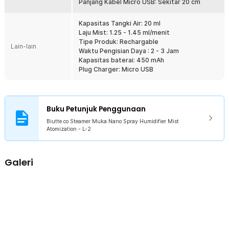
Panjang Kabel Micro USB: Sekitar 20 cm
Fitur
Melembapkan Kulit
Kapasitas Tangki Air: 20 ml
Laju Mist: 1.25 - 1.45 ml/menit
Lembapkan kulit wajah Anda agar lebih segar dan tidak mudah
Tipe Produk: Rechargable
kering dengan nano spray ini, terutama jika tinggal di daerah
Lain-lain
Waktu Pengisian Daya : 2 - 3 Jam
dengan cuaca panas. Alat ini menyemburkan mist dengan laju 1.25-
Kapasitas baterai: 450 mAh
1.45 ml/menit.
Plug Charger: Micro USB
Mudah Digunakan
Nano spray ini sangat mudah digunakan! Cukup isi tangkir air dan
geser panel ke bawah dan produk Biutte.co akan otomatis menyala
selama memiliki daya. Ukurannya kecil dan nyaman digenggam
Buku Petunjuk Penggunaan
sehingga praktis digunakan kapan saja.
Biutte.co Steamer Muka Nano Spray Humidifier Mist
Compact dan Praktis
Atomization - L-2
Nano spray ini dirancang untuk perawatan harian yang praktis.
Kapasitas tangki air 20 ml mudah dibawa dan digunakan untuk
melembapkan wajah saat traveling atau beraktivitas di luar rumah.
Galeri
Rechargeable Tahan Lama
Dibekali baterai rechargeable berkapasitas 450 mAh, nano mist ini
dapat digunakan kapan saja dan di mana saja. Cukup isi ulang daya
menggunakan kabel daya bawaan dan alat siap digunakan kembali.
Kelengkapan Produk