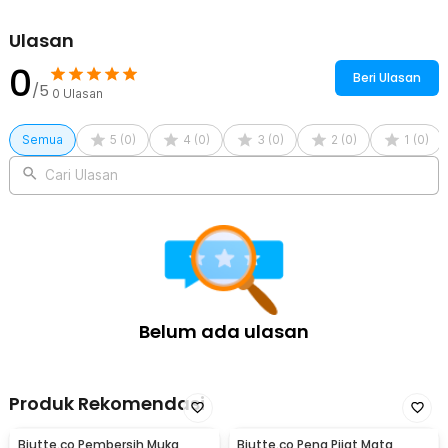
Rincian yang Anda dapatkan untuk pembelian produk ini:
1 x Biutte.co Steamer Muka Nano Spray Humidifier Mist
Ulasan
Atomization - L-2
0
1 x Kabel Micro USB
Beri Ulasan
/5
0
Ulasan
Semua
5
(
0
)
4
(
0
)
3
(
0
)
2
(
0
)
1
(
0
)
Cari Ulasan
Belum ada ulasan
Produk Rekomendasi
Biutte.co Pembersih Muka
Biutte.co Pena Pijat Mata