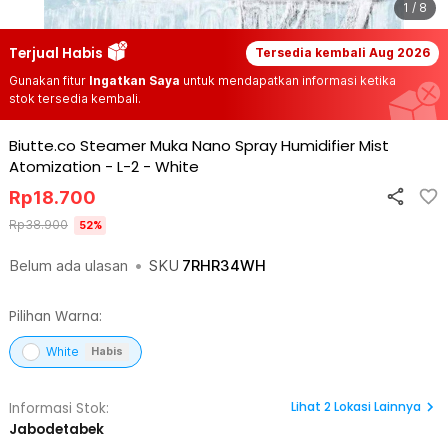
1 / 8
Terjual Habis
Tersedia kembali
Aug 2026
Gunakan fitur
Ingatkan Saya
untuk mendapatkan informasi ketika
stok tersedia kembali.
Biutte.co Steamer Muka Nano Spray Humidifier Mist
Atomization - L-2
-
White
Rp
18.700
Rp
38.900
52
%
Belum ada ulasan
•
SKU
7RHR34WH
Pilihan Warna:
White
Habis
Lihat
2
Lokasi Lainnya
Informasi Stok:
Jabodetabek