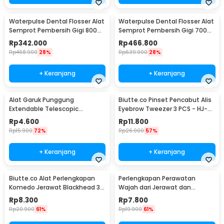
Waterpulse Dental Flosser Alat
Waterpulse Dental Flosser Alat
Semprot Pembersih Gigi 800ml
Semprot Pembersih Gigi 700ml
- V300
- V660
Rp
342.000
Rp
466.800
Rp
468.900
28%
Rp
639.900
28%
+ Keranjang
+ Keranjang
Alat Garuk Punggung
Biutte.co Pinset Pencabut Alis
Extendable Telescopic
Eyebrow Tweezer 3 PCS - HJ-
Stainless Steel - LJ-158
E92
Rp
4.600
Rp
11.800
Rp
15.900
72%
Rp
26.900
57%
+ Keranjang
+ Keranjang
Biutte.co Alat Perlengkapan
Perlengkapan Perawatan
Komedo Jerawat Blackhead 3
Wajah dari Jerawat dan
PCS - PT3
Komedo Double Head 4PCS
Rp
8.300
Rp
7.800
Rp
20.900
61%
Rp
19.900
61%