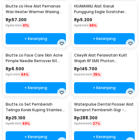
Biutte.co Hive Alat Pemanas
HUAMIANLI Alat Garuk
Wax Heater Warmer Waxing
Punggung Eagle Scratcher
Pro-Wax 100 - JG-117
Stainless Steel - B01ER
Rp
57.200
Rp
5.200
Rp
96.900
41%
Rp
14.900
66%
+ Keranjang
+ Keranjang
Biutte.co Face Care Skin Acne
CkeyiN Alat Perawatan Kulit
Pimple Needle Remover Kit
Wajah RF EMS Photon
4PCS - AS1
Rejuvenation - 9902
Rp
6.500
Rp
145.700
Rp
17.900
64%
Rp
220.900
35%
+ Keranjang
+ Keranjang
Biutte.co Set Pembersih
Waterpulse Dental Flosser Alat
Telinga Korek Kuping Stainless
Semprot Pembersih Gigi -
Steel 6 PCS - BA35
V400Plus
Rp
25.100
Rp
288.300
Rp
48.900
49%
Rp
394.900
27%
+ Keranjang
+ Keranjang