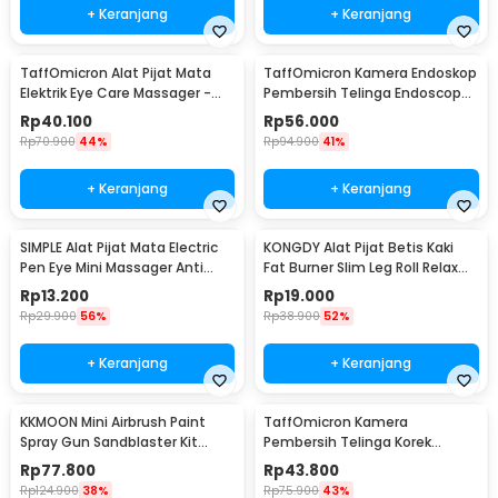
+ Keranjang
+ Keranjang
TaffOmicron Alat Pijat Mata
TaffOmicron Kamera Endoskop
Elektrik Eye Care Massager -
Pembersih Telinga Endoscope
XTK-018
USB 3 in 1 - i96
Rp
40.100
Rp
56.000
Rp
70.900
44%
Rp
94.900
41%
+ Keranjang
+ Keranjang
SIMPLE Alat Pijat Mata Electric
KONGDY Alat Pijat Betis Kaki
Pen Eye Mini Massager Anti
Fat Burner Slim Leg Roll Relax
Aging - SM17
Massager - 301
Rp
13.200
Rp
19.000
Rp
29.900
56%
Rp
38.900
52%
+ Keranjang
+ Keranjang
KKMOON Mini Airbrush Paint
TaffOmicron Kamera
Spray Gun Sandblaster Kit
Pembersih Telinga Korek
Single Action - TD-138
Kuping Endoscope HD USB - EU-
Rp
77.800
Rp
43.800
0
Rp
124.900
38%
Rp
75.900
43%