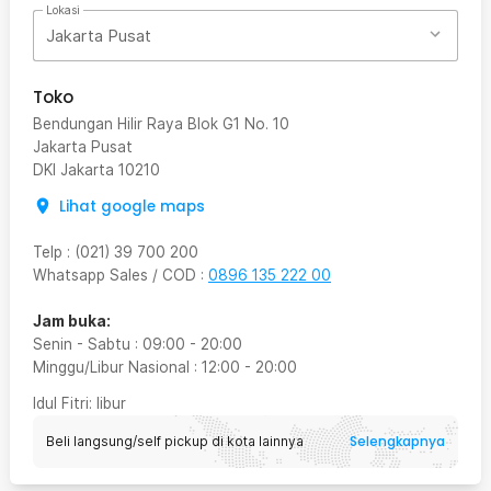
Lokasi
Jakarta Pusat
Toko
Bendungan Hilir Raya Blok G1 No. 10
Jakarta Pusat
DKI Jakarta
10210
Lihat google maps
Telp
:
(021) 39 700 200
Whatsapp Sales / COD
:
0896 135 222 00
Jam buka:
Senin - Sabtu
:
09:00
-
20:00
Minggu/Libur Nasional
:
12:00
-
20:00
Idul Fitri
: libur
Selengkapnya
Beli langsung/self pickup di kota lainnya