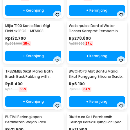
+ Keranjang
+ Keranjang
Mijia T100 Sonic Sikat Gigi
Waterpulse Dental Water
Elektrik 1PCS - MES603
Flosser Semprot Pembersih
Gigi 3 Mode 200ml - V500
Rp
132.700
Rp
278.800
Rp
203.900
35%
Rp
381.900
27%
+ Keranjang
+ Keranjang
TREESMILE Sikat Mandi Bath
BWOHOPS Alat Bantu Mandi
Brush Back Rubbing with
Sikat Punggung Silicone Scrub
Shower Puff - LF730
Brush 60cm - BW60
Rp
6.400
Rp
6.100
Rp
17.900
65%
Rp
16.900
64%
+ Keranjang
+ Keranjang
PUTIMI Perlengkapan
Biutte.co Set Pembersih
Perawatan Wajah Face
Telinga Korek Kuping Ear Spoon
Treatment Equipment 7 PCS -
Tool 8PCS - BA36
Rp
21.500
Rp
21.900