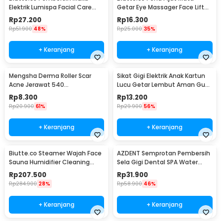
Elektrik Lumispa Facial Care
Getar Eye Massager Face Lift
5in1 - JBM-8782
Portable 0.5W - Mini 208
Rp
27.200
Rp
16.300
Rp
51.900
48%
Rp
25.000
35%
+ Keranjang
+ Keranjang
Mengsha Derma Roller Scar
Sikat Gigi Elektrik Anak Kartun
Acne Jerawat 540
Lucu Getar Lembut Aman Gusi
Microneedles 1.0mm - DRS100
Baterai AA - H417
Rp
8.300
Rp
13.200
Rp
20.900
61%
Rp
29.900
56%
+ Keranjang
+ Keranjang
Biutte.co Steamer Wajah Face
AZDENT Semprotan Pembersih
Sauna Humidifier Cleaning
Sela Gigi Dental SPA Water
Pore Nano Spray - K33C
Floss - SP-001
Rp
207.500
Rp
31.900
Rp
284.900
28%
Rp
58.900
46%
+ Keranjang
+ Keranjang