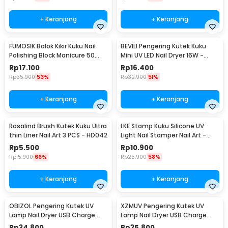
+ Keranjang
+ Keranjang
FUMOSIK Balok Kikir Kuku Nail
BEVILI Pengering Kutek Kuku
Polishing Block Manicure 50
Mini UV LED Nail Dryer 16W -
PCS - GCA-076
XZMUV-1
Rp
17.100
Rp
16.400
Rp
35.900
53%
Rp
32.900
51%
+ Keranjang
+ Keranjang
Rosalind Brush Kutek Kuku Ultra
LKE Stamp Kuku Silicone UV
thin Liner Nail Art 3 PCS - HD042
Light Nail Stamper Nail Art -
M26
Rp
5.500
Rp
10.900
Rp
15.900
66%
Rp
25.900
58%
+ Keranjang
+ Keranjang
OBIZOL Pengering Kutek UV
XZMUV Pengering Kutek UV
Lamp Nail Dryer USB Charge
Lamp Nail Dryer USB Charge
54W - MINI802
54W - MINI801
Rp
34.800
Rp
35.800