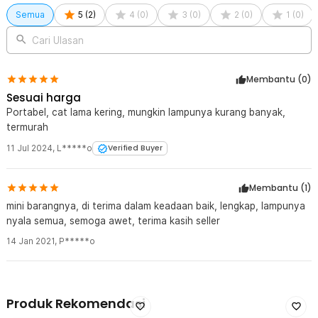
Semua
5
(
2
)
4
(
0
)
3
(
0
)
2
(
0
)
1
(
0
)
Cari Ulasan
Membantu (
0
)
Sesuai harga
Portabel, cat lama kering, mungkin lampunya kurang banyak,
termurah
11 Jul 2024
,
L*****o
Verified Buyer
Membantu (
1
)
mini barangnya, di terima dalam keadaan baik, lengkap, lampunya
nyala semua, semoga awet, terima kasih seller
14 Jan 2021
,
P*****o
Produk Rekomendasi