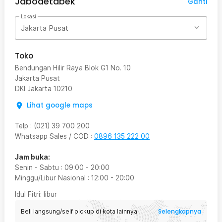
Jabodetabek
Ganti
Lokasi
Jakarta Pusat
Toko
Bendungan Hilir Raya Blok G1 No. 10
Jakarta Pusat
DKI Jakarta
10210
Lihat google maps
Telp
:
(021) 39 700 200
Whatsapp Sales / COD
:
0896 135 222 00
Jam buka:
Senin - Sabtu
:
09:00
-
20:00
Minggu/Libur Nasional
:
12:00
-
20:00
Idul Fitri
: libur
Selengkapnya
Beli langsung/self pickup di kota lainnya