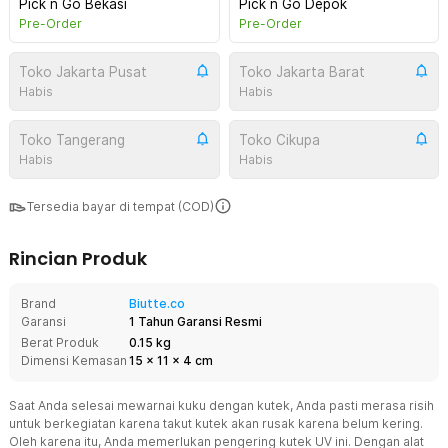
Pick n Go Bekasi
Pick n Go Depok
Pre-Order
Pre-Order
Toko Jakarta Pusat
Toko Jakarta Barat
Habis
Habis
Toko Tangerang
Toko Cikupa
Habis
Habis
Tersedia bayar di tempat (COD)
Rincian Produk
Brand
Biutte.co
Garansi
1 Tahun Garansi Resmi
Berat Produk
0.15 kg
Dimensi Kemasan
15
x
11
x
4
cm
Saat Anda selesai mewarnai kuku dengan kutek, Anda pasti merasa risih
untuk berkegiatan karena takut kutek akan rusak karena belum kering.
Oleh karena itu, Anda memerlukan pengering kutek UV ini. Dengan alat