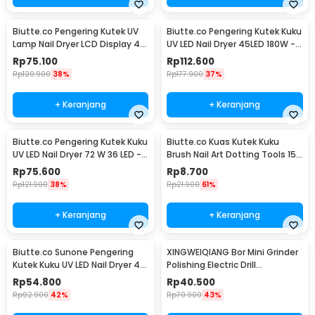
Biutte.co Pengering Kutek UV
Biutte.co Pengering Kutek Kuku
Lamp Nail Dryer LCD Display 45
UV LED Nail Dryer 45LED 180W -
LED 120W - Dmoley SUNX5MAX
SUN-M3
Rp
75.100
Rp
112.600
Rp
120.900
38%
Rp
177.900
37%
+ Keranjang
+ Keranjang
Biutte.co Pengering Kutek Kuku
Biutte.co Kuas Kutek Kuku
UV LED Nail Dryer 72 W 36 LED -
Brush Nail Art Dotting Tools 15
SUN X5 Plus
PCS - N1800
Rp
75.600
Rp
8.700
Rp
121.900
38%
Rp
21.900
61%
+ Keranjang
+ Keranjang
Biutte.co Sunone Pengering
XINGWEIQIANG Bor Mini Grinder
Kutek Kuku UV LED Nail Dryer 48
Polishing Electric Drill
W - CN48W
Adjustable 130W - KJ005
Rp
54.800
Rp
40.500
Rp
92.900
42%
Rp
70.900
43%