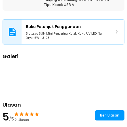
mudah dibawa saat Anda bepergian.
Tipe Kabel: USB A
Kelengkapan Produk
Rincian yang Anda dapatkan untuk pembelian produk ini:
Buku Petunjuk Penggunaan
1 x Biutte.co SUN Mini Pengering Kutek Kuku UV LED Nail Dryer
Biutte.co SUN Mini Pengering Kutek Kuku UV LED Nail
6W - J-03
Dryer 6W - J-03
Galeri
Ulasan
5
Beri Ulasan
/5
2
Ulasan