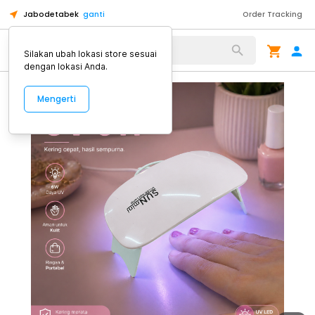
Jabodetabek
ganti
Order Tracking
Alat Kopi
Silakan ubah lokasi store sesuai
dengan lokasi Anda.
Mengerti