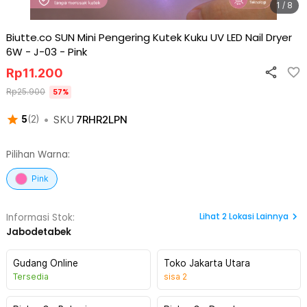
1 / 8
Biutte.co SUN Mini Pengering Kutek Kuku UV LED Nail Dryer
6W - J-03
-
Pink
Rp
11.200
Rp
25.900
57
%
•
SKU
7RHR2LPN
5
(
2
)
Pilihan Warna:
Pink
Lihat
2
Lokasi Lainnya
Informasi Stok:
Jabodetabek
Gudang Online
Toko Jakarta Utara
Tersedia
sisa
2