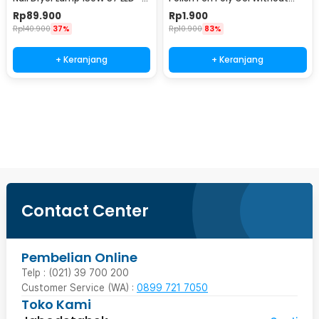
D9
Bottom Coating Q-10
Rp
89.900
Rp
1.900
Rp
140.900
37%
Rp
10.900
83%
+ Keranjang
+ Keranjang
Beli Sekarang
Contact Center
Pembelian Online
Telp : (021) 39 700 200
Customer Service (WA) :
0899 721 7050
Toko Kami