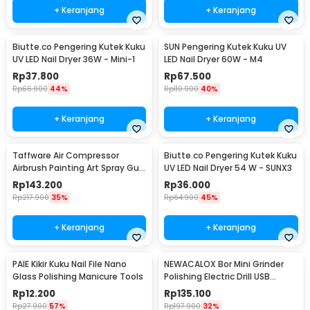
+ Keranjang
+ Keranjang
Biutte.co Pengering Kutek Kuku
SUN Pengering Kutek Kuku UV
UV LED Nail Dryer 36W - Mini-1
LED Nail Dryer 60W - M4
Rp
37.800
Rp
67.500
Rp
66.900
44%
Rp
110.900
40%
+ Keranjang
+ Keranjang
Taffware Air Compressor
Biutte.co Pengering Kutek Kuku
Airbrush Painting Art Spray Gun
UV LED Nail Dryer 54 W - SUNX3
0.3mm 7ml - ARP150
Rp
143.200
Rp
36.000
Rp
217.900
35%
Rp
64.900
45%
+ Keranjang
+ Keranjang
PAIE Kikir Kuku Nail File Nano
NEWACALOX Bor Mini Grinder
Glass Polishing Manicure Tools
Polishing Electric Drill USB
Rechargeable - 201
Rp
12.200
Rp
135.100
Rp
27.900
57%
Rp
197.900
32%