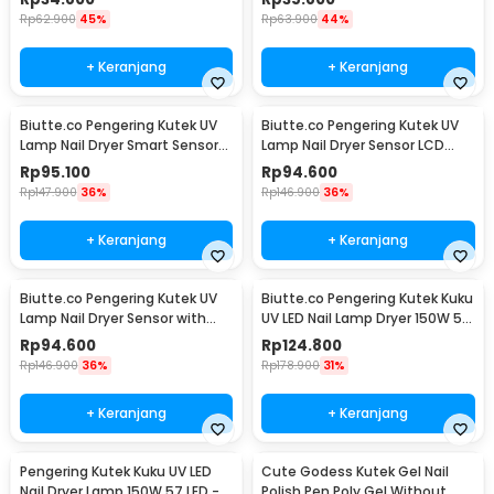
Rp
62.900
45%
Rp
63.900
44%
+ Keranjang
+ Keranjang
Biutte.co Pengering Kutek UV
Biutte.co Pengering Kutek UV
Lamp Nail Dryer Smart Sensor
Lamp Nail Dryer Sensor LCD
LCD Display - X7 MAX
Display 280W - SUNX10MAX
Rp
95.100
Rp
94.600
Rp
147.900
36%
Rp
146.900
36%
+ Keranjang
+ Keranjang
Biutte.co Pengering Kutek UV
Biutte.co Pengering Kutek Kuku
Lamp Nail Dryer Sensor with
UV LED Nail Lamp Dryer 150W 57
LCD Display - SUN X11 MAX
LED - D9
Rp
94.600
Rp
124.800
Rp
146.900
36%
Rp
178.900
31%
+ Keranjang
+ Keranjang
Pengering Kutek Kuku UV LED
Cute Godess Kutek Gel Nail
Nail Dryer Lamp 150W 57 LED -
Polish Pen Poly Gel Without