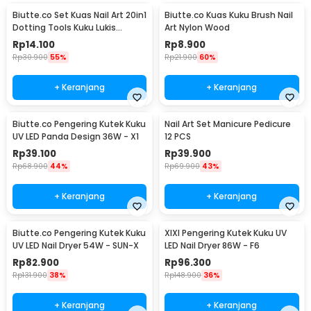
Biutte.co Set Kuas Nail Art 20in1
Biutte.co Kuas Kuku Brush Nail
Dotting Tools Kuku Lukis
Art Nylon Wood
Profesional - X-19
Rp
14.100
Rp
8.900
Rp
30.900
55%
Rp
21.900
60%
+ Keranjang
+ Keranjang
Biutte.co Pengering Kutek Kuku
Nail Art Set Manicure Pedicure
UV LED Panda Design 36W - X1
12 PCS
Rp
39.100
Rp
39.900
Rp
68.900
44%
Rp
69.900
43%
+ Keranjang
+ Keranjang
Biutte.co Pengering Kutek Kuku
XIXI Pengering Kutek Kuku UV
UV LED Nail Dryer 54W - SUN-X
LED Nail Dryer 86W - F6
Rp
82.900
Rp
96.300
Rp
131.900
38%
Rp
148.900
36%
+ Keranjang
+ Keranjang