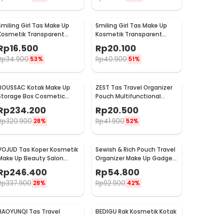
Smiling Girl Tas Make Up
Smiling Girl Tas Make Up
Kosmetik Transparent
Kosmetik Transparent
Mesh Briefcase Bag - SMG4
Mesh Shell Bag - SMG5
Rp
16.500
Rp
20.100
Rp
34.900
Rp
40.900
53%
51%
BOUSSAC Kotak Make Up
ZEST Tas Travel Organizer
Storage Box Cosmetic
Pouch Multifunctional
Organizer Dustproof - 3028
Storage Electronic Bag -
Rp
234.200
Rp
20.500
BM012N1019
Rp
320.900
Rp
41.900
28%
52%
VOJUD Tas Koper Kosmetik
Sewish & Rich Pouch Travel
Make Up Beauty Salon
Organizer Make Up Gadget
Storage Box 32cm - H740
Boxy Waterproof - SR12
Rp
246.400
Rp
54.800
Rp
337.900
Rp
92.900
28%
42%
HAOYUNQI Tas Travel
BEDIGU Rak Kosmetik Kotak