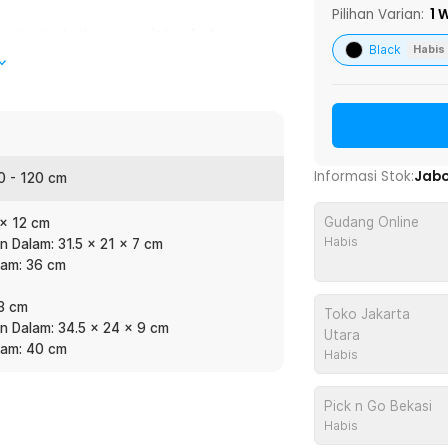
Pilihan Varian:
1
W
menampung berbagai peralatan Anda.
Black
Habis
n, seperti lipstik, foundation, brush,
 pouch make up.
ari lipstik. Dengan 3 layer, Anda dapat
at yang berbeda. Anda pun dapat
Informasi Stok:
Jab
0 - 120 cm
Gudang Online
 x 12 cm
 besar atau panjang. Tas make up ini
Habis
n Dalam: 31.5 x 21 x 7 cm
da bagian partisi pemisah slot. Dengan
lam: 36 cm
alatan make up dengan ukuran yang
13 cm
Toko Jakarta
n Dalam: 34.5 x 24 x 9 cm
Utara
lam: 40 cm
Habis
:
 Bag 3 Layers - F120
Pick n Go Bekasi
Habis