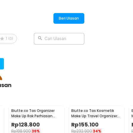
Beri Ulasan
1
(
0
)
Cari Ulasan
asan
Biutte.co Tas Organizer
Biutte.co Tas Kosmetik
Make Up Rak Perhiasan
Make Up Travel Organizer
Wanita - F250
Bag Wanita 36x26x13cm -
Rp
128.800
Rp
155.100
F150
Rp
198.900
Rp
232.900
36%
34%