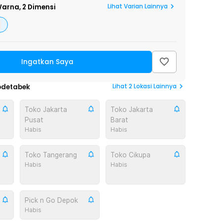
Lihat Varian Lainnya
arna,
2 Dimensi
Ingatkan Saya
Lihat
2
Lokasi Lainnya
odetabek
Toko Jakarta
Toko Jakarta
Pusat
Barat
Habis
Habis
Toko Tangerang
Toko Cikupa
Habis
Habis
Pick n Go Depok
Habis