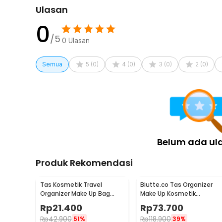
Ulasan
0
/5
0
Ulasan
Semua
5
(
0
)
4
(
0
)
3
(
0
)
2
(
0
)
Belum ada ul
Produk Rekomendasi
Tas Kosmetik Travel
Biutte.co Tas Organizer
Organizer Make Up Bag
Make Up Kosmetik
Wanita - DXY34
Multifungsi 25.5x23x9.5cm
Rp
21.400
Rp
73.700
- F118
Rp
42.900
Rp
118.900
51%
39%