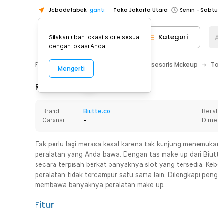
Jabodetabek
ganti
Toko Jakarta Utara
Toko Tangerang
Kategori
A
Silakan ubah lokasi store sesuai
Toko Cikupa
dengan lokasi Anda.
Pick n Go Jakarta Barat
Senin - J
Fashion, Make Up & Beauty Care
Aksesoris Makeup
Ta
Mengerti
Pick n Go Bekasi
Senin - Jumat (08
Pick n Go Depok
Senin - Jumat (08
Rincian Produk
Toko Jakarta Pusat
Senin - Sabtu
Brand
Biutte.co
Berat
Toko Jakarta Barat
Senin - Sabtu
Garansi
-
Dime
Toko Jakarta Utara
Toko Tangerang
Tak perlu lagi merasa kesal karena tak kunjung menemuka
peralatan yang Anda bawa. Dengan tas make up dari Biu
Toko Cikupa
secara terpisah berkat banyaknya slot yang tersedia. Keb
Pick n Go Jakarta Barat
Senin - J
peralatan tidak tercampur satu sama lain. Dilengkapi p
membawa banyaknya peralatan make up.
Pick n Go Bekasi
Senin - Jumat (08
Pick n Go Depok
Senin - Jumat (08
Fitur