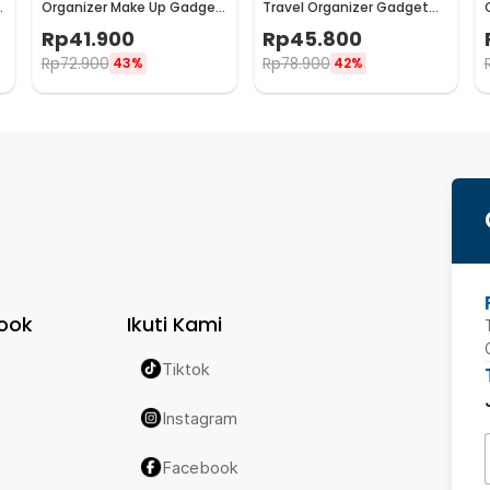
Organizer Make Up Gadget
Travel Organizer Gadget
with Strap 1PCS - SR15
Make Up Pouch - SR16
Rp
41.900
Rp
45.800
Rp
72.900
Rp
78.900
43%
42%
ook
Ikuti Kami
Tiktok
Instagram
Facebook