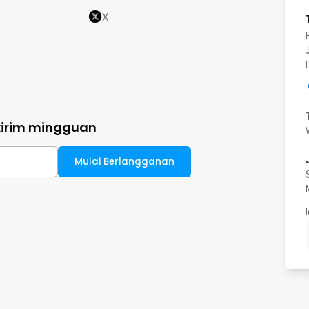
X
kirim mingguan
Mulai Berlangganan