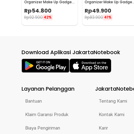
Organizer Make Up Gadget
Organizer Make Up Gadget
Waterproof - SR13
Waterproof - SR14
Rp
54.800
Rp
49.900
Rp
92.900
Rp
83.900
42%
41%
Download Aplikasi JakartaNotebook
Layanan Pelanggan
JakartaNoteb
Bantuan
Tentang Kami
Klaim Garansi Produk
Kontak Kami
Biaya Pengiriman
Karir