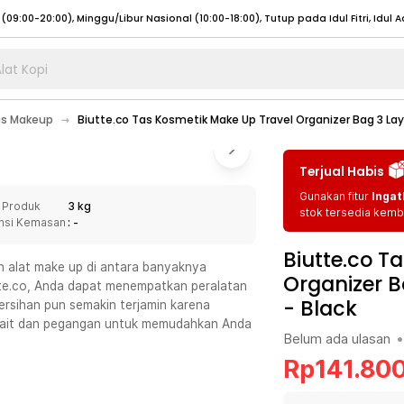
lat Kopi
umat (07:00 - 20:00), Sabtu - Minggu (08:00 - 20:00), Tutup pada Idul Fitri
Sele
s Makeup
Biutte.co Tas Kosmetik Make Up Travel Organizer Bag 3 Lay
:00 - 20:00), Sabtu - Minggu/ Libur Nasional (08:00 - 17:00)
Selengkapnya
:00 - 20:00), Sabtu - Minggu/ Libur Nasional (08:00 - 17:00)
Selengkapnya
Terjual Habis
 (09:00-20:00), Minggu/Libur Nasional (12:00-20:00), Tutup pada Idul Fitri
Sele
Gunakan fitur
Ingat
 Produk
3 kg
 (09:00-20:00), Minggu/Libur Nasional (12:00-20:00), Tutup pada Idul Fitri
Sele
stok tersedia kemba
nsi Kemasan
: -
Biutte.co T
n alat make up di antara banyaknya
Organizer B
tte.co, Anda dapat menempatkan peralatan
-
Black
ersihan pun semakin terjamin karena
umat (07:00 - 20:00), Sabtu - Minggu (08:00 - 20:00), Tutup pada Idul Fitri
Sele
engait dan pegangan untuk memudahkan Anda
Belum ada ulasan
•
:00 - 20:00), Sabtu - Minggu/ Libur Nasional (08:00 - 17:00)
Selengkapnya
Rp
141.80
:00 - 20:00), Sabtu - Minggu/ Libur Nasional (08:00 - 17:00)
Selengkapnya