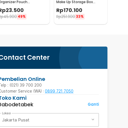
Organizer Pouch
Make Up Storage Box
Multifunctional Storage
Organizer 3 Layer - BD3
Rp
23.500
Rp
170.100
Bag - XD130
Rp
45.900
Rp
251.900
49%
33%
Contact Center
Pembelian Online
Telp : (021) 39 700 200
Customer Service (WA) :
0899 721 7050
Toko Kami
Jabodetabek
Ganti
Lokasi
Jakarta Pusat