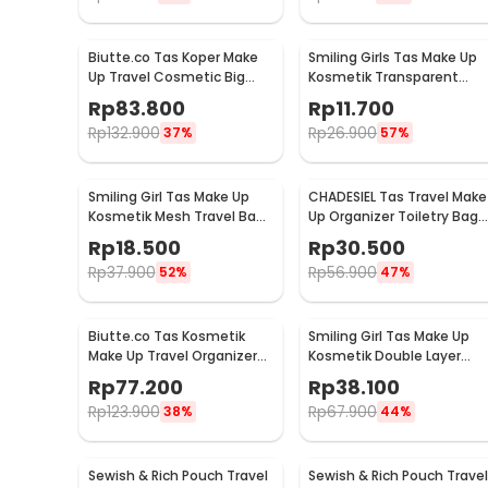
Biutte.co Tas Koper Make
Smiling Girls Tas Make Up
Up Travel Cosmetic Big
Kosmetik Transparent
Capacity Waterproof - F119
Mesh Flat Mouth Bag -
Rp
83.800
Rp
11.700
SMG1
Rp
132.900
Rp
26.900
37%
57%
Smiling Girl Tas Make Up
CHADESIEL Tas Travel Make
Kosmetik Mesh Travel Bag
Up Organizer Toiletry Bag
- SMG3
with Hook - C150
Rp
18.500
Rp
30.500
Rp
37.900
Rp
56.900
52%
47%
Biutte.co Tas Kosmetik
Smiling Girl Tas Make Up
Make Up Travel Organizer
Kosmetik Double Layer
Bag Waterproof - F125
Mesh 20.5x13.5x14cm -
Rp
77.200
Rp
38.100
SMG6
Rp
123.900
Rp
67.900
38%
44%
Sewish & Rich Pouch Travel
Sewish & Rich Pouch Travel