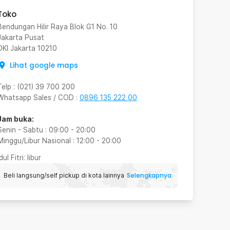
Toko
Bendungan Hilir Raya Blok G1 No. 10
Jakarta Pusat
DKI Jakarta
10210
Lihat google maps
Telp
:
(021) 39 700 200
Whatsapp Sales / COD
:
0896 135 222 00
Jam buka:
Senin - Sabtu
:
09:00
-
20:00
Minggu/Libur Nasional
:
12:00
-
20:00
Idul Fitri
: libur
Selengkapnya
Beli langsung/self pickup di kota lainnya