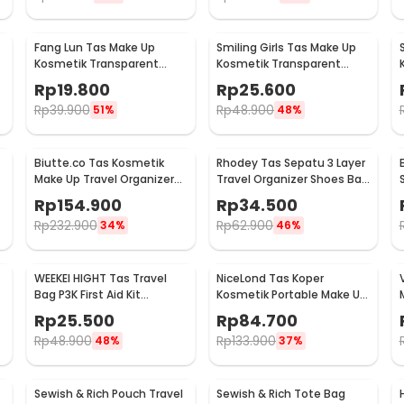
Fang Lun Tas Make Up
Smiling Girls Tas Make Up
Kosmetik Transparent
Kosmetik Transparent
Mesh Octagon Bag - SMG2
Mesh Storage Bag - SMG3
Rp
19.800
Rp
25.600
Rp
39.900
Rp
48.900
51%
48%
Biutte.co Tas Kosmetik
Rhodey Tas Sepatu 3 Layer
Make Up Travel Organizer
Travel Organizer Shoes Bag
Bag Waterproof - F220
Nylon Mesh Oxford - LK-20
Rp
154.900
Rp
34.500
Rp
232.900
Rp
62.900
34%
46%
WEEKEI HIGHT Tas Travel
NiceLond Tas Koper
Bag P3K First Aid Kit
Kosmetik Portable Make Up
Organizer - TB-0621
Travel dengan Cermin Kecil
Rp
25.500
Rp
84.700
- H500
Rp
48.900
Rp
133.900
48%
37%
Sewish & Rich Pouch Travel
Sewish & Rich Tote Bag