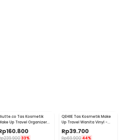
Biutte.co Tas Kosmetik
QEHIIE Tas Kosmetik Make
Make Up Travel Organizer
Up Travel Wanita Vinyl -
Bag Wanita 40x29x14cm -
Q686
Rp
160.800
Rp
39.700
F150
Rp
239.900
Rp
69.900
33%
44%