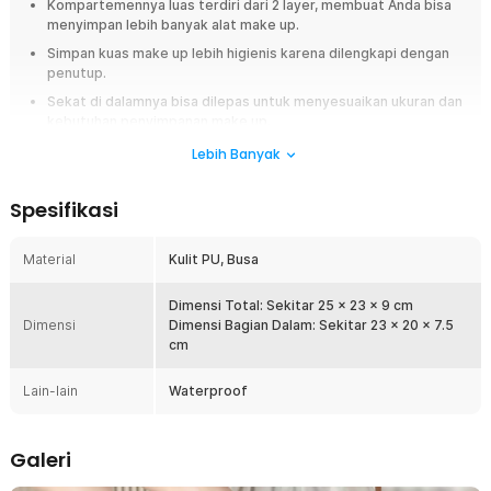
Kompartemennya luas terdiri dari 2 layer, membuat Anda bisa
menyimpan lebih banyak alat make up.
Simpan kuas make up lebih higienis karena dilengkapi dengan
penutup.
Sekat di dalamnya bisa dilepas untuk menyesuaikan ukuran dan
kebutuhan penyimpanan make up.
Mampu melindungi dengan maksimal bahkan dari percikan air
Lebih Banyak
berkat materialnya yang tahan air.
Spesifikasi
Overview
Tas make up besar dengan banyak slot bongkar pasang, memudahkan
Material
Kulit PU, Busa
simpan lipstik, skincare, hingga brush. Material kulit PU tahan air dengan
handle nyaman, tampil stylish sekaligus praktis dibawa ke mana saja.
Dimensi Total: Sekitar 25 x 23 x 9 cm
Fitur
Dimensi
Dimensi Bagian Dalam: Sekitar 23 x 20 x 7.5
cm
Jangan Tinggalkan Satu Barang Pun
Tas make up besar ini memiliki banyak slot untuk menampung
Lain-lain
Waterproof
berbagai perlengkapan Anda. Dengan begitu, Anda dapat
membawa seluruh kebutuhan, seperti lipstik, foundation, brush,
hingga skincare tanpa perlu membawa banyak tas atau pouch
Galeri
make-up.