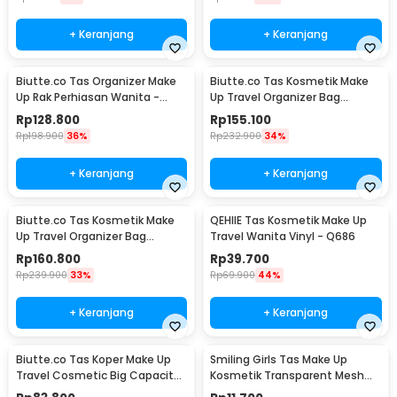
+ Keranjang
+ Keranjang
Biutte.co Tas Organizer Make
Biutte.co Tas Kosmetik Make
Up Rak Perhiasan Wanita -
Up Travel Organizer Bag
F250
Wanita 36x26x13cm - F150
Rp
128.800
Rp
155.100
Rp
198.900
36%
Rp
232.900
34%
+ Keranjang
+ Keranjang
Biutte.co Tas Kosmetik Make
QEHIIE Tas Kosmetik Make Up
Up Travel Organizer Bag
Travel Wanita Vinyl - Q686
Wanita 40x29x14cm - F150
Rp
160.800
Rp
39.700
Rp
239.900
33%
Rp
69.900
44%
+ Keranjang
+ Keranjang
Biutte.co Tas Koper Make Up
Smiling Girls Tas Make Up
Travel Cosmetic Big Capacity
Kosmetik Transparent Mesh
Waterproof - F119
Flat Mouth Bag - SMG1