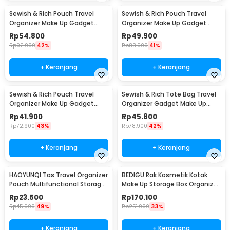
Sewish & Rich Pouch Travel
Sewish & Rich Pouch Travel
Organizer Make Up Gadget
Organizer Make Up Gadget
Waterproof - SR13
Waterproof - SR14
Rp
54.800
Rp
49.900
Rp
92.900
42%
Rp
83.900
41%
+ Keranjang
+ Keranjang
Sewish & Rich Pouch Travel
Sewish & Rich Tote Bag Travel
Organizer Make Up Gadget
Organizer Gadget Make Up
with Strap 1PCS - SR15
Pouch - SR16
Rp
41.900
Rp
45.800
Rp
72.900
43%
Rp
78.900
42%
+ Keranjang
+ Keranjang
HAOYUNQI Tas Travel Organizer
BEDIGU Rak Kosmetik Kotak
Pouch Multifunctional Storage
Make Up Storage Box Organizer
Bag - XD130
3 Layer - BD3
Rp
23.500
Rp
170.100
Rp
45.900
49%
Rp
251.900
33%
+ Keranjang
+ Keranjang