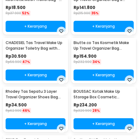
SMG3
Layers 37x26x13cm - F120
Rp
18.500
Rp
141.800
Rp
37.900
52%
Rp
215.900
35%
+ Keranjang
+ Keranjang
CHADESIEL Tas Travel Make Up
Biutte.co Tas Kosmetik Make
Organizer Toiletry Bag with
Up Travel Organizer Bag
Hook - C150
Waterproof - F220
Rp
30.500
Rp
154.900
Rp
56.900
47%
Rp
232.900
34%
+ Keranjang
+ Keranjang
Rhodey Tas Sepatu 3 Layer
BOUSSAC Kotak Make Up
Travel Organizer Shoes Bag
Storage Box Cosmetic
Nylon Mesh Oxford - LK-20
Organizer Dustproof - 3028
Rp
34.500
Rp
234.200
Rp
62.900
46%
Rp
320.900
28%
+ Keranjang
+ Keranjang