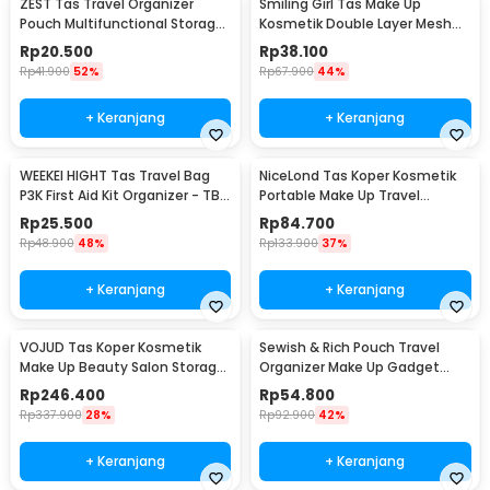
ZEST Tas Travel Organizer
Smiling Girl Tas Make Up
Pouch Multifunctional Storage
Kosmetik Double Layer Mesh
Electronic Bag - BM012N1019
20.5x13.5x14cm - SMG6
Rp
20.500
Rp
38.100
Rp
41.900
52%
Rp
67.900
44%
+ Keranjang
+ Keranjang
WEEKEI HIGHT Tas Travel Bag
NiceLond Tas Koper Kosmetik
P3K First Aid Kit Organizer - TB-
Portable Make Up Travel
0621
dengan Cermin Kecil - H500
Rp
25.500
Rp
84.700
Rp
48.900
48%
Rp
133.900
37%
+ Keranjang
+ Keranjang
VOJUD Tas Koper Kosmetik
Sewish & Rich Pouch Travel
Make Up Beauty Salon Storage
Organizer Make Up Gadget
Box 32cm - H740
Boxy Waterproof - SR12
Rp
246.400
Rp
54.800
Rp
337.900
28%
Rp
92.900
42%
+ Keranjang
+ Keranjang