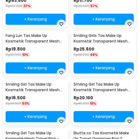
Rp
83.800
Rp
11.700
Rp
132.900
37%
Rp
26.900
57%
+ Keranjang
+ Keranjang
Fang Lun Tas Make Up
Smiling Girls Tas Make Up
Kosmetik Transparent Mesh
Kosmetik Transparent Mesh
Octagon Bag - SMG2
Storage Bag - SMG3
Rp
19.800
Rp
25.600
Rp
39.900
51%
Rp
48.900
48%
+ Keranjang
+ Keranjang
Smiling Girl Tas Make Up
Smiling Girl Tas Make Up
Kosmetik Transparent Mesh
Kosmetik Transparent Mesh
Briefcase Bag - SMG4
Shell Bag - SMG5
Rp
16.500
Rp
20.100
Rp
34.900
53%
Rp
40.900
51%
+ Keranjang
+ Keranjang
Smiling Girl Tas Make Up
Biutte.co Tas Kosmetik Make
Kosmetik Mesh Travel Bag -
Up Travel Organizer Bag 3