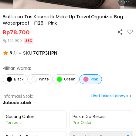
1 / 11
Biutte.co Tas Kosmetik Make Up Travel Organizer Bag
Waterproof - F125
-
Pink
Rp
78.700
Rp
125.900
38
%
•
SKU
7CTP3HPN
5
(
1
)
Pilihan Warna:
Black
White
Green
Pink
Lihat
Lokasi Lainnya
Informasi Stok:
Jabodetabek
Gudang Online
Pick n Go Bekasi
Tersedia
Pre-Order