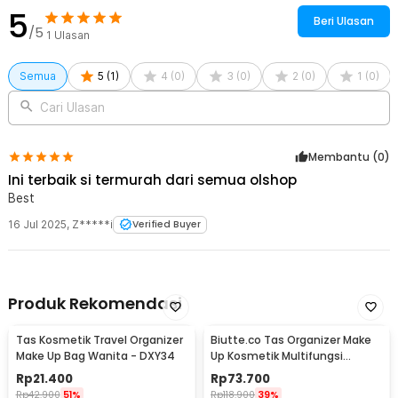
Waterproof - F125
5
Beri Ulasan
/5
1
Ulasan
Semua
5
(
1
)
4
(
0
)
3
(
0
)
2
(
0
)
1
(
0
)
Cari Ulasan
Membantu (
0
)
Ini terbaik si termurah dari semua olshop
Best
16 Jul 2025
,
Z*****i
Verified Buyer
Produk Rekomendasi
Tas Kosmetik Travel Organizer
Biutte.co Tas Organizer Make
Make Up Bag Wanita - DXY34
Up Kosmetik Multifungsi
25.5x23x9.5cm - F118
Rp
21.400
Rp
73.700
Rp
42.900
51%
Rp
118.900
39%