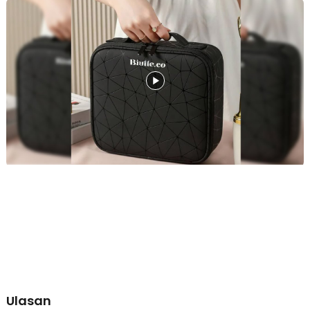
Temukan Barang dengan Mudah
Tak perlu lagi membongkar tas hanya untuk mencari lipstik. Dengan
banyaknya slot, Anda dapat menempatkan brush, skincare, lipstik,
hingga pensil alis di tempat yang berbeda. Barang pun lebih mudah
ditemukan.
Bawa dengan Nyaman
Tas kosmetik ini dilengkapi dengan handle sehingga mudah dan
nyaman dibawa ke mana saja Anda butuhkan.
Tampilan Menarik, Material Terbaik
Bagian cover luar menggunakan kulit PU dengan corak menarik.
Materialnya juga tahan air sehingga tas tetap aman dibawa saat
hujan gerimis, dan seluruh perlengkapan Anda terlindungi dengan
baik.
Bongkar Pasang Slot Sesuka Anda
Tak perlu khawatir dengan alat make up berukuran besar atau
panjang. Partisi pemisah slot menggunakan busa yang dapat
dibongkar pasang. Dengan begitu, Anda tidak akan kesulitan
membawa perlengkapan make up dengan berbagai ukuran.
Kelengkapan Produk
Rincian yang Anda dapatkan untuk pembelian produk ini:
Ulasan
1 x Biutte.co Tas Kosmetik Make Up Travel Organizer Bag