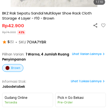
1 / 10
BKZ Rak Sepatu Sandal Multilayer Shoe Rack Cloth
Storage 4 Layer - F10
-
Brown
Rp
42.900
Rp
74.900
43
%
•
SKU
7CHA7YBR
5
(
5
)
Lihat Varian Lainnya
Pilihan Varian:
1
Warna,
4 Jumlah Ruang
Penyimpanan
Brown
Lihat
1
Lokasi Lainnya
Informasi Stok:
Jabodetabek
Gudang Online
Pick n Go Bekasi
Tersedia
Pre-Order