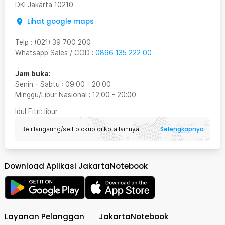
DKI Jakarta
10210
Lihat google maps
Telp
:
(021) 39 700 200
Whatsapp Sales / COD
:
0896 135 222 00
Jam buka:
Senin - Sabtu
:
09:00
-
20:00
Minggu/Libur Nasional
:
12:00
-
20:00
Idul Fitri
: libur
Selengkapnya
Beli langsung/self pickup di kota lainnya
Download Aplikasi JakartaNotebook
Layanan Pelanggan
JakartaNotebook