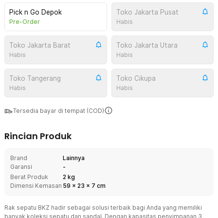
Pick n Go Depok
Toko Jakarta Pusat
Pre-Order
Habis
Toko Jakarta Barat
Toko Jakarta Utara
Habis
Habis
Toko Tangerang
Toko Cikupa
Habis
Habis
Tersedia bayar di tempat (COD)
Rincian Produk
Brand
Lainnya
Garansi
-
Berat Produk
2 kg
Dimensi Kemasan
59
x
23
x
7
cm
Rak sepatu BKZ hadir sebagai solusi terbaik bagi Anda yang memiliki
banyak koleksi sepatu dan sandal. Dengan kapasitas penyimpanan 3