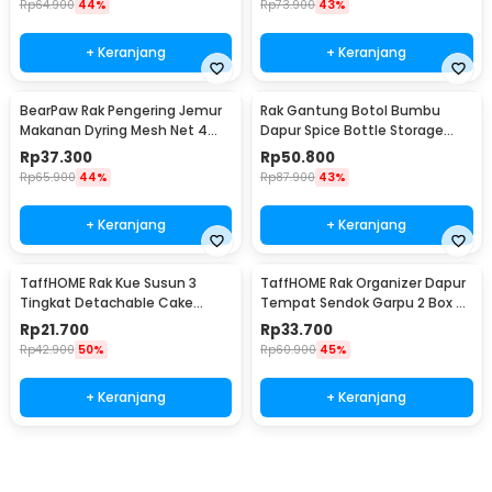
Rp
64.900
44%
Rp
73.900
43%
+ Keranjang
+ Keranjang
BearPaw Rak Pengering Jemur
Rak Gantung Botol Bumbu
Makanan Dyring Mesh Net 4
Dapur Spice Bottle Storage
Layer S - G58
Rack 3 Slot - E2006
Rp
37.300
Rp
50.800
Rp
65.900
44%
Rp
87.900
43%
+ Keranjang
+ Keranjang
TaffHOME Rak Kue Susun 3
TaffHOME Rak Organizer Dapur
Tingkat Detachable Cake
Tempat Sendok Garpu 2 Box -
Stand Display - CF431
LL251
Rp
21.700
Rp
33.700
Rp
42.900
50%
Rp
60.900
45%
+ Keranjang
+ Keranjang
Beli Sekarang