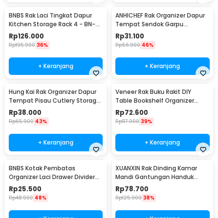
BNBS Rak Laci Tingkat Dapur
ANHICHEF Rak Organizer Dapur
Kitchen Storage Rack 4 - BN-
Tempat Sendok Garpu
2713 / BN-2714
Tableware Storage Box - PP23
Rp
126.000
Rp
31.100
Rp
195.900
36%
Rp
56.900
46%
+ Keranjang
+ Keranjang
Hung Kai Rak Organizer Dapur
Veneer Rak Buku Rakit DIY
Tempat Pisau Cutlery Storage
Table Bookshelf Organizer
Box - PP23
Kayu 50x17x34.5cm - ZW404
Rp
38.000
Rp
72.600
Rp
65.900
43%
Rp
117.900
39%
+ Keranjang
+ Keranjang
BNBS Kotak Pembatas
XUANXIN Rak Dinding Kamar
Organizer Laci Drawer Divider
Mandi Gantungan Handuk
Box Plastik 8 PCS - HJ1992
Double Layer - B04-1
Rp
25.500
Rp
78.700
Rp
48.900
48%
Rp
125.900
38%