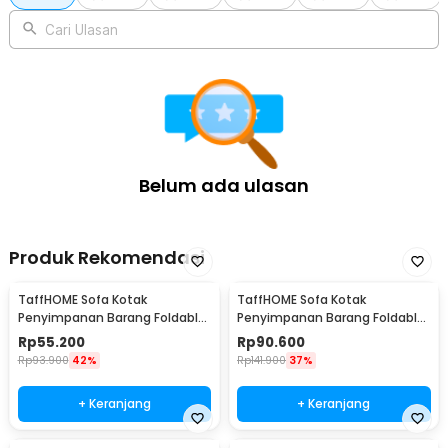
1 x Set Pipa Panjang
1 x Set Pipa Panjang Medium
Cari Ulasan
1 x Set Pipa Pendek
1 x Set Penyambung Tee
1 x Set Kain Penyangga
1 x Kain Penutup
1 x Panduan Penggunaan
Belum ada ulasan
Produk Rekomendasi
TaffHOME Sofa Kotak
TaffHOME Sofa Kotak
Penyimpanan Barang Foldable
Penyimpanan Barang Foldable
Storage Box 30x30x30cm - L170
Storage Box 48x30x30cm - L170
Rp
55.200
Rp
90.600
Rp
93.900
42%
Rp
141.900
37%
+ Keranjang
+ Keranjang