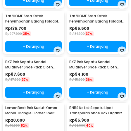
+ Keranjang
+ Keranjang
TaffHOME Sofa Kotak
TaffHOME Sofa Kotak
Penyimpanan Barang Foldable
Penyimpanan Barang Foldable
Storage Box 76x38x36.5cm -
Storage Box 38x38x36.5cm -
Rp
135.700
Rp
85.500
L1705
L1705
Rp
207.900
35%
Rp
134.900
37%
+ Keranjang
+ Keranjang
BKZ Rak Sepatu Sandal
BKZ Rak Sepatu Sandal
Multilayer Shoe Rack Cloth
Multilayer Shoe Rack Cloth
Storage 7 Layer - F10
Storage 9 Layer - F10
Rp
87.600
Rp
94.100
Rp
137.900
37%
Rp
145.900
36%
+ Keranjang
+ Keranjang
LemonBest Rak Sudut Kamar
BNBS Kotak Sepatu Lipat
Mandi Triangle Corner Shelf
Transparan Shoe Box Organizer
Stainless Steel - G49
6 PCS Size L - LF010
Rp
20.000
Rp
65.900
Rp
40.900
52%
Rp
108.900
40%