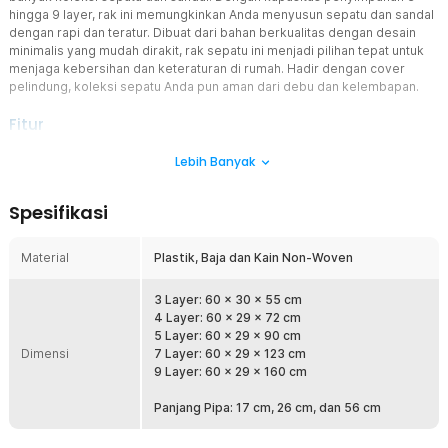
hingga 9 layer, rak ini memungkinkan Anda menyusun sepatu dan sandal
dengan rapi dan teratur. Dibuat dari bahan berkualitas dengan desain
minimalis yang mudah dirakit, rak sepatu ini menjadi pilihan tepat untuk
menjaga kebersihan dan keteraturan di rumah. Hadir dengan cover
pelindung, koleksi sepatu Anda pun aman dari debu dan kelembapan.
Fitur
Penyimpanan Multilayer untuk Kapasitas Maksimal
Lebih Banyak
Rak sepatu BKZ menyediakan banyak layer, yang memungkinkan
Anda menyimpan banyak sepatu dan sandal dalam satu tempat.
Spesifikasi
Dengan ruang yang cukup luas, setiap layer dapat menampung
beberapa pasang sepatu sekaligus, memudahkan Anda untuk
menyusun koleksi sepatu berdasarkan kategori, seperti sepatu
Material
Plastik, Baja dan Kain Non-Woven
olahraga, sandal, atau sepatu formal. Ini akan membantu menjaga
rumah Anda tetap rapi dan terorganisir.
3 Layer: 60 x 30 x 55 cm
Desain Multilayer Hemat Ruang
4 Layer: 60 x 29 x 72 cm
Desain multilayer vertikal sangat cocok untuk ruang terbatas,
5 Layer: 60 x 29 x 90 cm
Dimensi
seperti di dalam lemari, kamar tidur, atau ruang masuk rumah. Rak
7 Layer: 60 x 29 x 123 cm
ini tidak hanya fungsional tetapi juga hemat tempat, memungkinkan
9 Layer: 60 x 29 x 160 cm
Anda memanfaatkan ruang secara lebih efisien tanpa
mengorbankan estetika interior rumah Anda.
Panjang Pipa: 17 cm, 26 cm, dan 56 cm
Cover Pelindung Debu dan Kelembapan