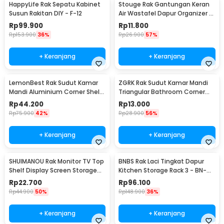
HappyLife Rak Sepatu Kabinet
Stouge Rak Gantungan Keran
Susun Rakitan DIY - F-12
Air Wastafel Dapur Organizer -
PXM19
Rp
99.900
Rp
11.800
Rp
153.900
36%
Rp
26.900
57%
+ Keranjang
+ Keranjang
LemonBest Rak Sudut Kamar
ZGRK Rak Sudut Kamar Mandi
Mandi Aluminium Corner Shelf
Triangular Bathroom Corner
Rack 2 Layers - G48
Shelf Plastik - ST145
Rp
44.200
Rp
13.000
Rp
75.900
42%
Rp
28.900
56%
+ Keranjang
+ Keranjang
SHUIMANOU Rak Monitor TV Top
BNBS Rak Laci Tingkat Dapur
Shelf Display Screen Storage
Kitchen Storage Rack 3 - BN-
Desk Riser - G255
2713 / BN-2714
Rp
22.700
Rp
96.100
Rp
44.900
50%
Rp
148.900
36%
+ Keranjang
+ Keranjang