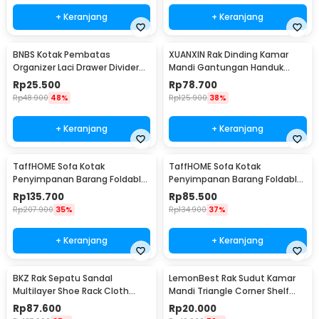
+ Keranjang
+ Keranjang
BNBS Kotak Pembatas
XUANXIN Rak Dinding Kamar
Organizer Laci Drawer Divider
Mandi Gantungan Handuk
Box Plastik 8 PCS - HJ1992
Double Layer - B04-1
Rp
25.500
Rp
78.700
Rp
48.900
48%
Rp
125.900
38%
+ Keranjang
+ Keranjang
TaffHOME Sofa Kotak
TaffHOME Sofa Kotak
Penyimpanan Barang Foldable
Penyimpanan Barang Foldable
Storage Box 76x38x36.5cm -
Storage Box 38x38x36.5cm -
Rp
135.700
Rp
85.500
L1705
L1705
Rp
207.900
35%
Rp
134.900
37%
+ Keranjang
+ Keranjang
BKZ Rak Sepatu Sandal
LemonBest Rak Sudut Kamar
Multilayer Shoe Rack Cloth
Mandi Triangle Corner Shelf
Storage 7 Layer - F10
Stainless Steel - G49
Rp
87.600
Rp
20.000