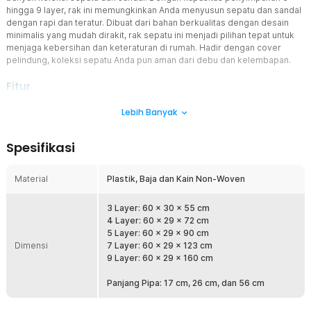
hingga 9 layer, rak ini memungkinkan Anda menyusun sepatu dan sandal
dengan rapi dan teratur. Dibuat dari bahan berkualitas dengan desain
minimalis yang mudah dirakit, rak sepatu ini menjadi pilihan tepat untuk
menjaga kebersihan dan keteraturan di rumah. Hadir dengan cover
pelindung, koleksi sepatu Anda pun aman dari debu dan kelembapan.
Fitur
Penyimpanan Multilayer untuk Kapasitas Maksimal
Lebih Banyak
Rak sepatu BKZ menyediakan banyak layer, yang memungkinkan
Anda menyimpan banyak sepatu dan sandal dalam satu tempat.
Spesifikasi
Dengan ruang yang cukup luas, setiap layer dapat menampung
beberapa pasang sepatu sekaligus, memudahkan Anda untuk
menyusun koleksi sepatu berdasarkan kategori, seperti sepatu
Material
Plastik, Baja dan Kain Non-Woven
olahraga, sandal, atau sepatu formal. Ini akan membantu menjaga
rumah Anda tetap rapi dan terorganisir.
3 Layer: 60 x 30 x 55 cm
Desain Multilayer Hemat Ruang
4 Layer: 60 x 29 x 72 cm
Desain multilayer vertikal sangat cocok untuk ruang terbatas,
5 Layer: 60 x 29 x 90 cm
Dimensi
seperti di dalam lemari, kamar tidur, atau ruang masuk rumah. Rak
7 Layer: 60 x 29 x 123 cm
ini tidak hanya fungsional tetapi juga hemat tempat, memungkinkan
9 Layer: 60 x 29 x 160 cm
Anda memanfaatkan ruang secara lebih efisien tanpa
mengorbankan estetika interior rumah Anda.
Panjang Pipa: 17 cm, 26 cm, dan 56 cm
Cover Pelindung Debu dan Kelembapan