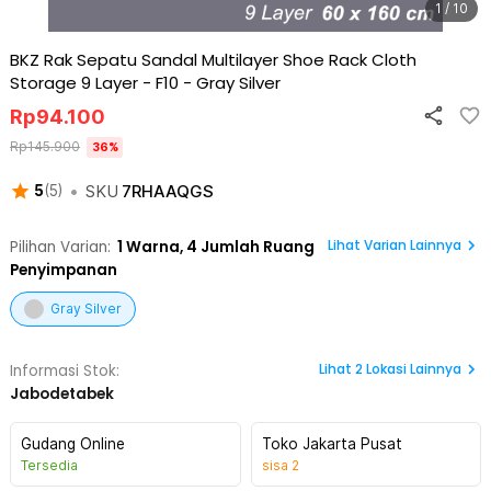
1 / 10
BKZ Rak Sepatu Sandal Multilayer Shoe Rack Cloth
Storage 9 Layer - F10
-
Gray Silver
Rp
94.100
Rp
145.900
36
%
•
SKU
7RHAAQGS
5
(
5
)
Lihat Varian Lainnya
Pilihan Varian:
1
Warna,
4 Jumlah Ruang
Penyimpanan
Gray Silver
Lihat
2
Lokasi Lainnya
Informasi Stok:
Jabodetabek
Gudang Online
Toko Jakarta Pusat
Tersedia
sisa
2