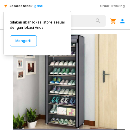
Jabodetabek
ganti
Order Tracking
Alat Kopi
Silakan ubah lokasi store sesuai
dengan lokasi Anda.
Mengerti