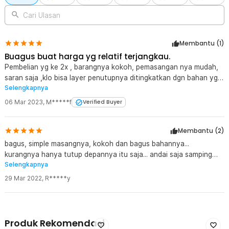
1 x Set Pipa Panjang
1 x Set Pipa Panjang Medium
Cari Ulasan
1 x Set Pipa Pendek
1 x Set Penyambung Tee
1 x Set Kain Penyangga
Membantu (
1
)
1 x Kain Penutup
Buagus buat harga yg relatif terjangkau.
1 x Panduan Penggunaan
Pembelian yg ke 2x , barangnya kokoh, pemasangan nya mudah,
saran saja ,klo bisa layer penutupnya ditingkatkan dgn bahan yg
Selengkapnya
lebih baik, karna yg disediakan bahannya mudah berbulu,
selebihnya oke, harga pun worth it
06 Mar 2023
,
M*****f
Verified Buyer
Membantu (
2
)
bagus, simple masangnya, kokoh dan bagus bahannya...
kurangnya hanya tutup depannya itu saja... andai saja samping
Selengkapnya
kanan kirinya ada velcro yg bisa nempel ma tutup depannya itu
agar bisa menutup rapat, jadi lebih aman dari debu2 membandel...
29 Mar 2022
,
R*****y
Produk Rekomendasi