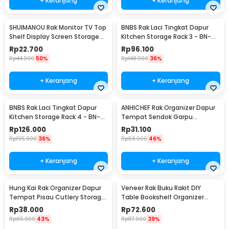
+ Keranjang
+ Keranjang
SHUIMANOU Rak Monitor TV Top
BNBS Rak Laci Tingkat Dapur
Shelf Display Screen Storage
Kitchen Storage Rack 3 - BN-
Desk Riser - G255
2713 / BN-2714
Rp
22.700
Rp
96.100
Rp
44.900
50%
Rp
148.900
36%
+ Keranjang
+ Keranjang
BNBS Rak Laci Tingkat Dapur
ANHICHEF Rak Organizer Dapur
Kitchen Storage Rack 4 - BN-
Tempat Sendok Garpu
2713 / BN-2714
Tableware Storage Box - PP23
Rp
126.000
Rp
31.100
Rp
195.900
36%
Rp
56.900
46%
+ Keranjang
+ Keranjang
Hung Kai Rak Organizer Dapur
Veneer Rak Buku Rakit DIY
Tempat Pisau Cutlery Storage
Table Bookshelf Organizer
Box - PP23
Kayu 50x17x34.5cm - ZW404
Rp
38.000
Rp
72.600
Rp
65.900
43%
Rp
117.900
39%