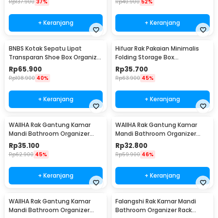
Rp
137.900
37%
Rp
40.900
52%
+ Keranjang
+ Keranjang
BNBS Kotak Sepatu Lipat
Hifuar Rak Pakaian Minimalis
Transparan Shoe Box Organizer
Folding Storage Box
6 PCS Size L - LF010
95x33x14cm - HR01
Rp
65.900
Rp
35.700
Rp
108.900
40%
Rp
63.900
45%
+ Keranjang
+ Keranjang
WAIIHA Rak Gantung Kamar
WAIIHA Rak Gantung Kamar
Mandi Bathroom Organizer
Mandi Bathroom Organizer
Rack Stainless Steel L - W21
Rack Stainless Steel M - W21
Rp
35.100
Rp
32.800
Rp
62.900
45%
Rp
59.900
46%
+ Keranjang
+ Keranjang
WAIIHA Rak Gantung Kamar
Falangshi Rak Kamar Mandi
Mandi Bathroom Organizer
Bathroom Organizer Rack