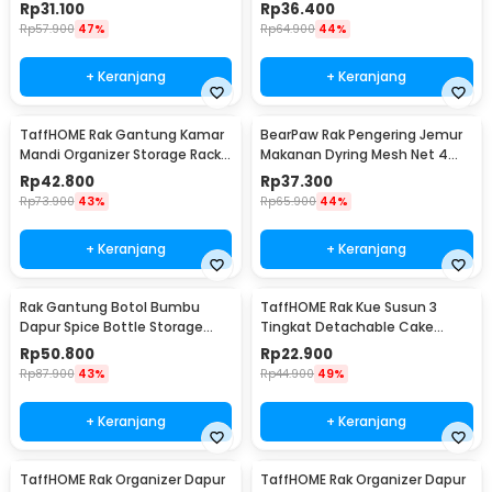
Rack Stainless Steel S - W21
Shower Aluminium - WB8007
Rp
31.100
Rp
36.400
Rp
57.900
47%
Rp
64.900
44%
+ Keranjang
+ Keranjang
TaffHOME Rak Gantung Kamar
BearPaw Rak Pengering Jemur
Mandi Organizer Storage Rack -
Makanan Dyring Mesh Net 4
1P
Layer S - G58
Rp
42.800
Rp
37.300
Rp
73.900
43%
Rp
65.900
44%
+ Keranjang
+ Keranjang
Rak Gantung Botol Bumbu
TaffHOME Rak Kue Susun 3
Dapur Spice Bottle Storage
Tingkat Detachable Cake
Rack 3 Slot - E2006
Stand Display - CF431
Rp
50.800
Rp
22.900
Rp
87.900
43%
Rp
44.900
49%
+ Keranjang
+ Keranjang
TaffHOME Rak Organizer Dapur
TaffHOME Rak Organizer Dapur