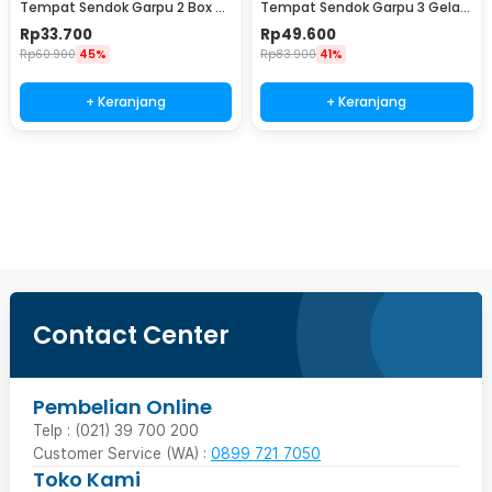
Tempat Sendok Garpu 2 Box -
Tempat Sendok Garpu 3 Gelas
LL251
- LL251
Rp
33.700
Rp
49.600
Rp
60.900
45%
Rp
83.900
41%
+ Keranjang
+ Keranjang
Beli Sekarang
Contact Center
Pembelian Online
Telp : (021) 39 700 200
Customer Service (WA) :
0899 721 7050
Toko Kami