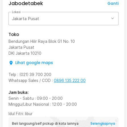
Jabodetabek
Ganti
Lokasi
Jakarta Pusat
Toko
Bendungan Hilir Raya Blok G1 No. 10
Jakarta Pusat
DKI Jakarta
10210
Lihat google maps
Telp
:
(021) 39 700 200
Whatsapp Sales / COD
:
0896 135 222 00
Jam buka:
Senin - Sabtu
:
09:00
-
20:00
Minggu/Libur Nasional
:
12:00
-
20:00
Idul Fitri
: libur
Selengkapnya
Beli langsung/self pickup di kota lainnya