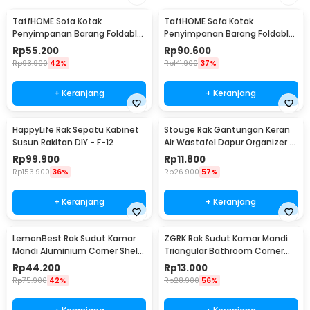
TaffHOME Sofa Kotak
TaffHOME Sofa Kotak
Penyimpanan Barang Foldable
Penyimpanan Barang Foldable
Storage Box 30x30x30cm - L170
Storage Box 48x30x30cm - L170
Rp
55.200
Rp
90.600
Rp
93.900
42%
Rp
141.900
37%
+ Keranjang
+ Keranjang
HappyLife Rak Sepatu Kabinet
Stouge Rak Gantungan Keran
Susun Rakitan DIY - F-12
Air Wastafel Dapur Organizer -
PXM19
Rp
99.900
Rp
11.800
Rp
153.900
36%
Rp
26.900
57%
+ Keranjang
+ Keranjang
LemonBest Rak Sudut Kamar
ZGRK Rak Sudut Kamar Mandi
Mandi Aluminium Corner Shelf
Triangular Bathroom Corner
Rack 2 Layers - G48
Shelf Plastik - ST145
Rp
44.200
Rp
13.000
Rp
75.900
42%
Rp
28.900
56%