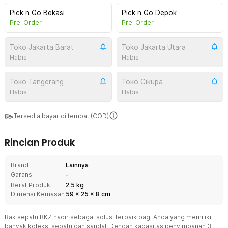
Pick n Go Bekasi
Pick n Go Depok
Pre-Order
Pre-Order
Toko Jakarta Barat
Toko Jakarta Utara
Habis
Habis
Toko Tangerang
Toko Cikupa
Habis
Habis
Tersedia bayar di tempat (COD)
Rincian Produk
Brand
Lainnya
Garansi
-
Berat Produk
2.5 kg
Dimensi Kemasan
59
x
25
x
8
cm
Rak sepatu BKZ hadir sebagai solusi terbaik bagi Anda yang memiliki
banyak koleksi sepatu dan sandal. Dengan kapasitas penyimpanan 3