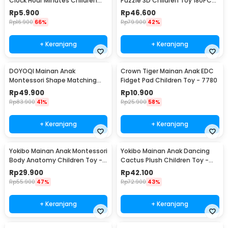
Clock Hour Minutes Children
Puzzle 3D Children Toy 180PCS
Toy - SZ0916
- QW-A004
Rp
5.900
Rp
46.600
Rp
16.900
66%
Rp
79.900
42%
+ Keranjang
+ Keranjang
DOYOQI Mainan Anak
Crown Tiger Mainan Anak EDC
Montessori Shape Matching
Fidget Pad Children Toy - 7780
Children Toy - Z0566
Rp
49.900
Rp
10.900
Rp
83.900
41%
Rp
25.900
58%
+ Keranjang
+ Keranjang
Yokibo Mainan Anak Montessori
Yokibo Mainan Anak Dancing
Body Anatomy Children Toy -
Cactus Plush Children Toy -
DD232
N436
Rp
29.900
Rp
42.100
Rp
55.900
47%
Rp
72.900
43%
+ Keranjang
+ Keranjang