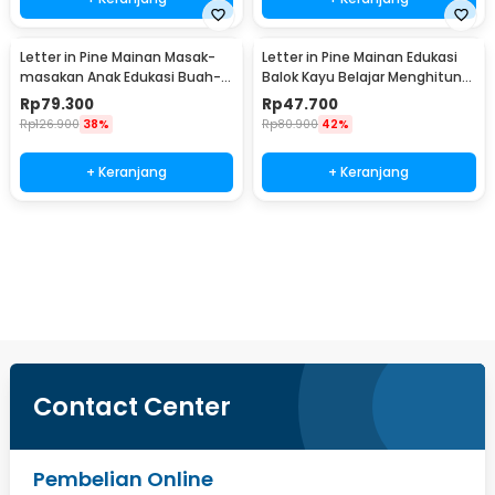
Letter in Pine Mainan Masak-
Letter in Pine Mainan Edukasi
masakan Anak Edukasi Buah-
Balok Kayu Belajar Menghitung
Buahan 5 PCS - LIP5
- LP50
Rp
79.300
Rp
47.700
Rp
126.900
38%
Rp
80.900
42%
+ Keranjang
+ Keranjang
Beli Sekarang
Contact Center
Pembelian Online