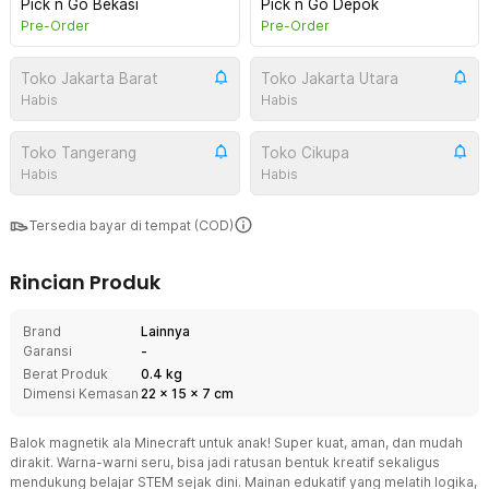
Pick n Go Bekasi
Pick n Go Depok
Pre-Order
Pre-Order
Toko Jakarta Barat
Toko Jakarta Utara
Habis
Habis
Toko Tangerang
Toko Cikupa
Habis
Habis
Tersedia bayar di tempat (COD)
Rincian Produk
Brand
Lainnya
Garansi
-
Berat Produk
0.4 kg
Dimensi Kemasan
22
x
15
x
7
cm
Balok magnetik ala Minecraft untuk anak! Super kuat, aman, dan mudah
dirakit. Warna-warni seru, bisa jadi ratusan bentuk kreatif sekaligus
mendukung belajar STEM sejak dini. Mainan edukatif yang melatih logika,