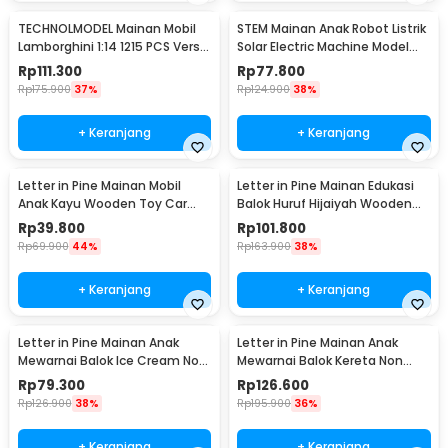
TECHNOLMODEL Mainan Mobil
STEM Mainan Anak Robot Listrik
Lamborghini 1:14 1215 PCS Versi
Solar Electric Machine Model
Statis - JKC
Anjing - 2060
Rp
111.300
Rp
77.800
Rp
175.900
37%
Rp
124.900
38%
+ Keranjang
+ Keranjang
Letter in Pine Mainan Mobil
Letter in Pine Mainan Edukasi
Anak Kayu Wooden Toy Car
Balok Huruf Hijaiyah Wooden
Non Toxic Paint - LT10
Blocks - LP44
Rp
39.800
Rp
101.800
Rp
69.900
44%
Rp
163.900
38%
+ Keranjang
+ Keranjang
Letter in Pine Mainan Anak
Letter in Pine Mainan Anak
Mewarnai Balok Ice Cream Non
Mewarnai Balok Kereta Non
Toxic Paint - LP59
Toxic Paint - LP12
Rp
79.300
Rp
126.600
Rp
126.900
38%
Rp
195.900
36%
+ Keranjang
+ Keranjang