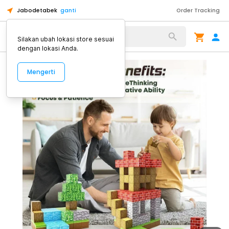
Jabodetabek
ganti
Order Tracking
Alat Kopi
Silakan ubah lokasi store sesuai
dengan lokasi Anda.
Mengerti