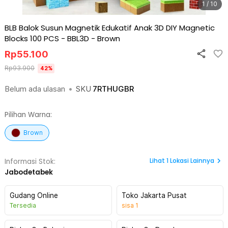
1 / 10
BLB Balok Susun Magnetik Edukatif Anak 3D DIY Magnetic
Blocks 100 PCS - BBL3D
-
Brown
Rp
55.100
Rp
93.900
42
%
Belum ada ulasan
•
SKU
7RTHUGBR
Pilihan Warna:
Brown
Lihat
1
Lokasi Lainnya
Informasi Stok:
Jabodetabek
Gudang Online
Toko Jakarta Pusat
Tersedia
sisa
1