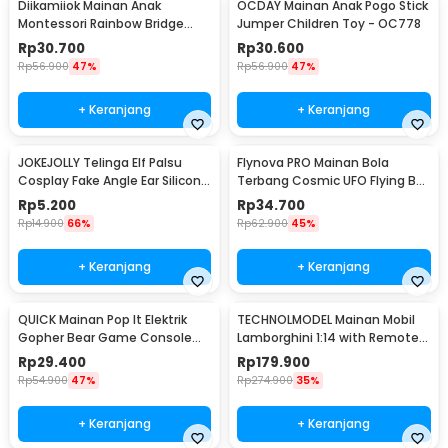
Diikamiiok Mainan Anak
OCDAY Mainan Anak Pogo Stick
Montessori Rainbow Bridge
Jumper Children Toy - OC778
Children Toy - QT07
Rp
30.700
Rp
30.600
Rp
56.900
47%
Rp
56.900
47%
+ Keranjang
+ Keranjang
JOKEJOLLY Telinga Elf Palsu
Flynova PRO Mainan Bola
Cosplay Fake Angle Ear Silicone
Terbang Cosmic UFO Flying Ball
- JK-666
USB Charge - 998
Rp
5.200
Rp
34.700
Rp
14.900
66%
Rp
62.900
45%
+ Keranjang
+ Keranjang
QUICK Mainan Pop It Elektrik
TECHNOLMODEL Mainan Mobil
Gopher Bear Game Console
Lamborghini 1:14 with Remote -
3rd Generation - Q3
JKC7101
Rp
29.400
Rp
179.900
Rp
54.900
47%
Rp
274.900
35%
+ Keranjang
+ Keranjang