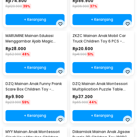
Rp
74.800
Rp
86.900
Rp
120.900
39%
Rp
136.900
37%
+ Keranjang
+ Keranjang
MARUMINE Mainan Edukasi
ZKZC Mainan Anak Mobil Car
Menggambar Ajaib Magic
Truck Children Toy 6 PCS -
Luminous A4 - F66-A4L
XY422
Rp
28.000
Rp
20.600
Rp
52.900
48%
Rp
41.900
51%
+ Keranjang
+ Keranjang
DZQ Mainan Anak Funny Prank
DZQ Mainan Anak Montessori
Scare Box Children Toy -
Multiplication Puzzle Table
QW089
Math - QWZ45
Rp
9.900
Rp
37.200
Rp
23.900
59%
Rp
65.900
44%
+ Keranjang
+ Keranjang
MYY Mainan Anak Montessori
Diikamiiok Mainan Anak Jigsaw