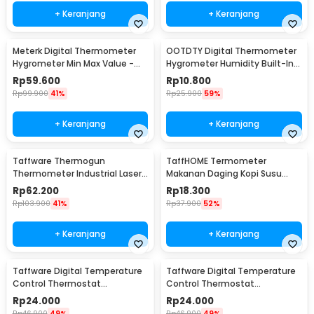
+ Keranjang
+ Keranjang
Meterk Digital Thermometer
OOTDTY Digital Thermometer
Hygrometer Min Max Value -
Hygrometer Humidity Built-In
CJ-3305F
Probe - SD583
Rp
59.600
Rp
10.800
Rp
99.900
41%
Rp
25.900
59%
+ Keranjang
+ Keranjang
Taffware Thermogun
TaffHOME Termometer
Thermometer Industrial Laser
Makanan Daging Kopi Susu
Infrared NonContact - CX6000
Analog Single Probe - D9144
Rp
62.200
Rp
18.300
Rp
103.900
41%
Rp
37.900
52%
+ Keranjang
+ Keranjang
Taffware Digital Temperature
Taffware Digital Temperature
Control Thermostat
Control Thermostat
Microcomputer 12V - XH-W3001
Microcomputer 220V - XH-
Rp
24.000
Rp
24.000
W3001
Rp
46.900
49%
Rp
46.900
49%