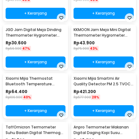
+ Keranjang
+ Keranjang
JGD Jam Digital Meja Dinding
KKMOON Jam Meja Mini Digital
Thermometer Hygrometer
Thermometer Hygrometer
Sensor - ZL20
Weather Station - CX220
Rp
30.600
Rp
43.900
Rp
56.900
47%
Rp
75.900
43%
+ Keranjang
+ Keranjang
Xiaomi Mijia Thermostat
Xiaomi Mijia Smartmi Air
Bluetooth Temperature
Quality Detector PM 2.5 TVOC
Humidity Thermometer 2 -
C02 - KQJCY02QP
Rp
64.400
Rp
421.200
LYWSD03MMC
Rp
106.900
40%
Rp
577.900
28%
+ Keranjang
+ Keranjang
TaffOmicron Termometer
Anpro Termometer Makanan
Suhu Badan Digital Thermogun
Digital Daging Kopi Susu
Infrared Memory - AD801
Foldable 1 Probe - BW-188