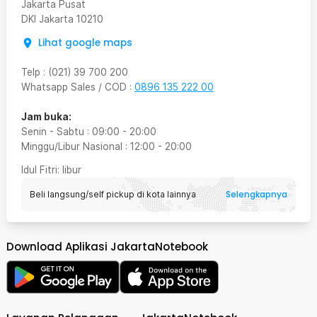
Jakarta Pusat
DKI Jakarta
10210
Lihat google maps
Telp
:
(021) 39 700 200
Whatsapp Sales / COD
:
0896 135 222 00
Jam buka:
Senin - Sabtu
:
09:00
-
20:00
Minggu/Libur Nasional
:
12:00
-
20:00
Idul Fitri
: libur
Selengkapnya
Beli langsung/self pickup di kota lainnya
Download Aplikasi JakartaNotebook