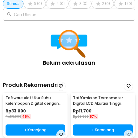
Semua
5
(
0
)
4
(
0
)
3
(
0
)
2
(
0
)
1
(
0
)
Cari Ulasan
Belum ada ulasan
Produk Rekomendasi
Taffware Alat Ukur Suhu
TaffOmicron Termometer
Kelembapan Digital dengan
Digital LCD Akurasi Tinggi
Jam Alarm Kalender - HTC-2
Beeper Oral Ketiak - KT-DT4B
Rp
33.000
Rp
11.700
Rp
59.900
45%
Rp
26.900
57%
+ Keranjang
+ Keranjang