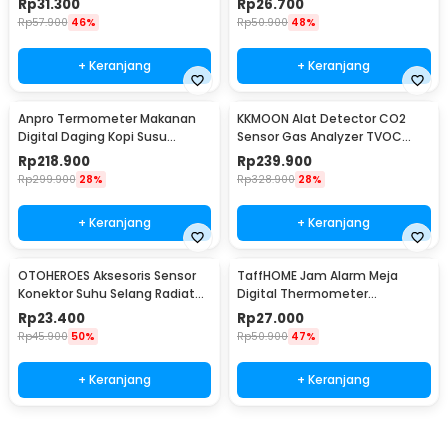
Rp
31.300
Rp
26.700
Rp
57.900
46%
Rp
50.900
48%
+ Keranjang
+ Keranjang
Anpro Termometer Makanan
KKMOON Alat Detector CO2
Digital Daging Kopi Susu
Sensor Gas Analyzer TVOC
Wireless 2 Probe - KN6008-2
HCHO AQI - JSM-131 SC
Rp
218.900
Rp
239.900
Rp
299.900
28%
Rp
328.900
28%
+ Keranjang
+ Keranjang
OTOHEROES Aksesoris Sensor
TaffHOME Jam Alarm Meja
Konektor Suhu Selang Radiator
Digital Thermometer
Mesin Motor 18mm
Hygrometer Weather Station -
Rp
23.400
Rp
27.000
2158
Rp
45.900
50%
Rp
50.900
47%
+ Keranjang
+ Keranjang