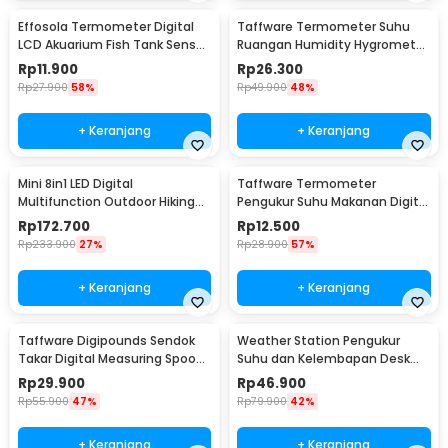
Effosola Termometer Digital
Taffware Termometer Suhu
LCD Akuarium Fish Tank Sensor
Ruangan Humidity Hygrometer
Kabel 1M - TPM-10
Clock Calendar - HTC-1
Rp
11.900
Rp
26.300
Rp
27.900
58%
Rp
49.900
48%
+ Keranjang
+ Keranjang
Mini 8in1 LED Digital
Taffware Termometer
Multifunction Outdoor Hiking
Pengukur Suhu Makanan Digital
Camping Compass - RV77
Daging Kopi Susu - TP101
Rp
172.700
Rp
12.500
Rp
233.900
27%
Rp
28.900
57%
+ Keranjang
+ Keranjang
Taffware Digipounds Sendok
Weather Station Pengukur
Takar Digital Measuring Spoon
Suhu dan Kelembapan Desk
500g 0.1g - HM10
Jam Alarm - 3210
Rp
29.900
Rp
46.900
Rp
55.900
47%
Rp
79.900
42%
+ Keranjang
+ Keranjang