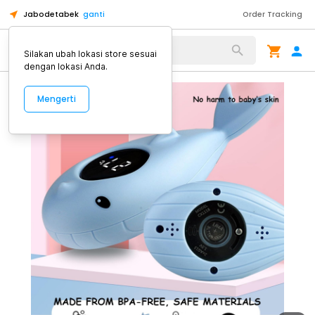
Jabodetabek
ganti
Order Tracking
Alat Kopi
Silakan ubah lokasi store sesuai
dengan lokasi Anda.
Mengerti