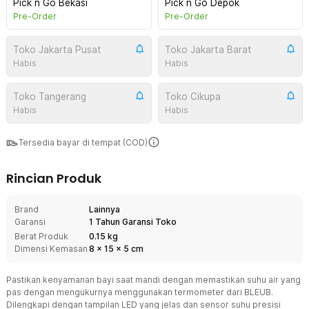
Pick n Go Bekasi
Pick n Go Depok
Pre-Order
Pre-Order
Toko Jakarta Pusat
Toko Jakarta Barat
Habis
Habis
Toko Tangerang
Toko Cikupa
Habis
Habis
Tersedia bayar di tempat (COD)
Rincian Produk
Brand
Lainnya
Garansi
1 Tahun Garansi Toko
Berat Produk
0.15 kg
Dimensi Kemasan
8
x
15
x
5
cm
Pastikan kenyamanan bayi saat mandi dengan memastikan suhu air yang
pas dengan mengukurnya menggunakan termometer dari BLEUB.
Dilengkapi dengan tampilan LED yang jelas dan sensor suhu presisi