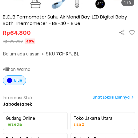
1 / 9
BLEUB Termometer Suhu Air Mandi Bayi LED Digital Baby
Bath Thermometer - BB-40
-
Blue
Rp
64.800
Rp
106.900
40
%
Belum ada ulasan
•
SKU
7CHRFJBL
Pilihan Warna:
Blue
Lihat
Lokasi Lainnya
Informasi Stok:
Jabodetabek
Gudang Online
Toko Jakarta Utara
Tersedia
sisa
2