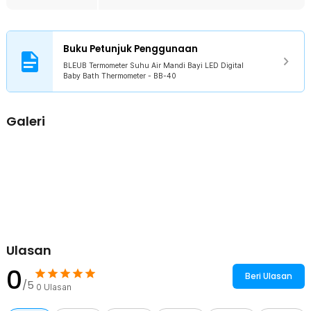
aman disentuh dan dimainkan oleh bayi selama mandi.
Kelengkapan Produk
Buku Petunjuk Penggunaan
Rincian yang Anda dapatkan untuk pembelian produk ini:
BLEUB Termometer Suhu Air Mandi Bayi LED Digital
1 x BLEUB Termometer Suhu Air Mandi Bayi LED Digital Baby Bath
Baby Bath Thermometer - BB-40
Thermometer - BB-40
1 x Panduan Penggunaan
Galeri
Ulasan
0
Beri Ulasan
/5
0
Ulasan