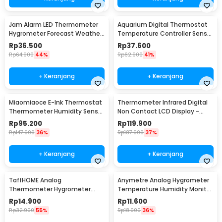
Jam Alarm LED Thermometer
Aquarium Digital Thermostat
Hygrometer Forecast Weather
Temperature Controller Sensor
Station - 2159T
Multifungsi - STC-1000
Rp
36.500
Rp
37.600
Rp
64.900
44%
Rp
62.900
41%
+ Keranjang
+ Keranjang
Miaomiaoce E-Ink Thermostat
Thermometer Infrared Digital
Thermometer Humidity Sensor
Non Contact LCD Display -
- MHO-C201
600S
Rp
95.200
Rp
119.900
Rp
147.900
36%
Rp
187.900
37%
+ Keranjang
+ Keranjang
TaffHOME Analog
Anymetre Analog Hygrometer
Thermometer Hygrometer
Temperature Humidity Monitor
Temperature Humidity -
- TH-108
Rp
14.900
Rp
11.600
TH101B
Rp
32.900
55%
Rp
18.000
36%