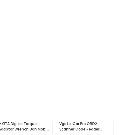
MXITA Digital Torque
Vgate iCar Pro OBD2
Adaptor Wrench Ban Mobil
Scanner Code Reader
1/2 Inch 2-200Nm - MT2-
Bluetooth 4.0 Diagnostic