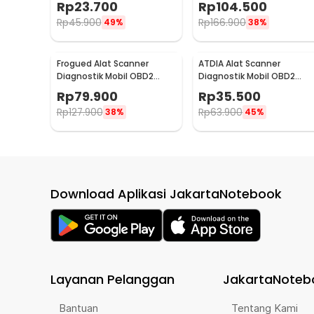
Rp
23.700
Rp
104.500
2234C+
Rp
45.900
Rp
166.900
49%
38%
Frogued Alat Scanner
ATDIA Alat Scanner
Diagnostik Mobil OBD2
Diagnostik Mobil OBD2
Otomotif Car Code Reader
Otomotif WiFi Car Code
Rp
79.900
Rp
35.500
- MS309
Reader - ELM327
Rp
127.900
Rp
63.900
38%
45%
Download Aplikasi JakartaNotebook
Layanan Pelanggan
JakartaNoteb
Bantuan
Tentang Kami