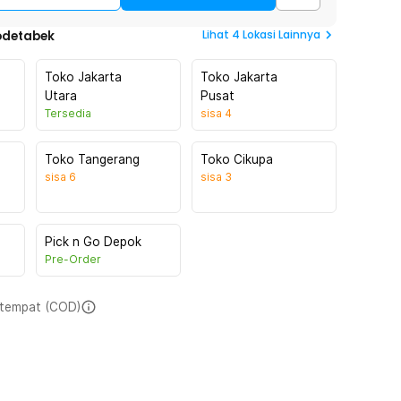
Lihat
4
Lokasi Lainnya
odetabek
Toko Jakarta
Toko Jakarta
Utara
Pusat
Tersedia
sisa
4
Toko Tangerang
Toko Cikupa
sisa
6
sisa
3
Pick n Go Depok
Pre-Order
i tempat (COD)