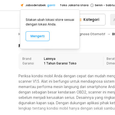
Jabodetabek
ganti
Toko Jakarta Utara
Toko Tangerang
Kategori
A
Silakan ubah lokasi store sesuai
Toko Cikupa
dengan lokasi Anda.
Pick n Go Jakarta Barat
Senin - J
Hobby
Mobil
Peralatan Uji & Diagnosa Otomotif
B
Mengerti
Pick n Go Bekasi
Senin - Jumat (08
Pick n Go Depok
Senin - Jumat (08
Rincian Produk
Toko Jakarta Pusat
Senin - Sabtu
Brand
Lainnya
Berat
Toko Jakarta Barat
Senin - Sabtu
Garansi
1 Tahun Garansi Toko
Dime
Toko Jakarta Utara
Toko Tangerang
Periksa kondisi mobil Anda dengan cepat dan mudah men
scanner V1.5. Alat ini berfungsi untuk mendiagnosa sist
Toko Cikupa
memantau performa mesin langsung dari smartphone Anda 
Pick n Go Jakarta Barat
Senin - J
dengan sebagian besar kendaraan OBD2, scanner ini menja
sebelum menjadi kerusakan serius. Desainnya yang ringka
Pick n Go Bekasi
Senin - Jumat (08
digunakan kapan saja. Dengan dukungan aplikasi pihak ke
Pick n Go Depok
Senin - Jumat (08
lengkap tentang kondisi mobil hanya dengan sekali sambu