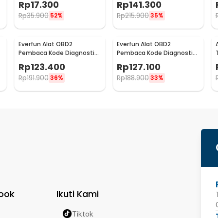
Rp
17.300
Rp
141.300
ELM327
Rp
35.900
Rp
215.900
52%
35%
Everfun Alat OBD2
Everfun Alat OBD2
Pembaca Kode Diagnostik
Pembaca Kode Diagnostik
Mobil Otomotif Code
Mobil Otomotif Code
Rp
123.400
Rp
127.100
Reader - CY3001
Reader - V500
Rp
191.900
Rp
188.900
36%
33%
ook
Ikuti Kami
Tiktok