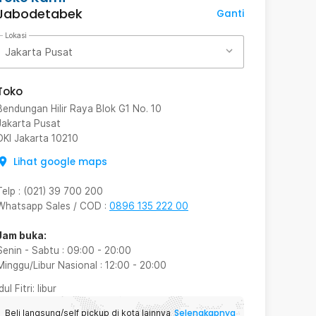
Jabodetabek
Ganti
Lokasi
Jakarta Pusat
Toko
Bendungan Hilir Raya Blok G1 No. 10
Jakarta Pusat
DKI Jakarta
10210
Lihat google maps
Telp
:
(021) 39 700 200
Whatsapp Sales / COD
:
0896 135 222 00
Jam buka:
Senin - Sabtu
:
09:00
-
20:00
Minggu/Libur Nasional
:
12:00
-
20:00
Idul Fitri
: libur
Selengkapnya
Beli langsung/self pickup di kota lainnya