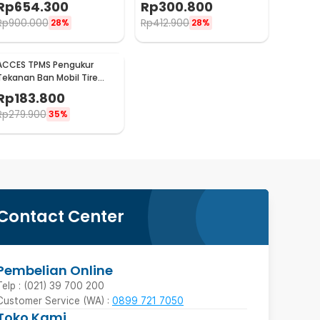
Rp
654.300
Rp
300.800
200Nm
Tool - ELM327
Rp
900.000
Rp
412.900
28%
28%
ACCES TPMS Pengukur
Tekanan Ban Mobil Tire
Pressure Solar LCD Monitor
Rp
183.800
- T10
Rp
279.900
35%
Contact Center
Pembelian Online
Telp : (021) 39 700 200
Customer Service (WA) :
0899 721 7050
Toko Kami