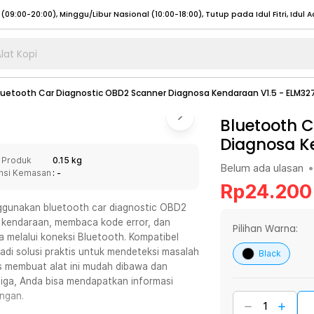
lat Kopi
umat (07:00 - 20:00), Sabtu - Minggu (08:00 - 20:00), Tutup pada Idul Fitri
Sele
luetooth Car Diagnostic OBD2 Scanner Diagnosa Kendaraan V1.5 - ELM32
:00 - 20:00), Sabtu - Minggu/ Libur Nasional (08:00 - 17:00)
Selengkapnya
:00 - 20:00), Sabtu - Minggu/ Libur Nasional (08:00 - 17:00)
Bluetooth 
Selengkapnya
Diagnosa K
 (09:00-20:00), Minggu/Libur Nasional (12:00-20:00), Tutup pada Idul Fitri
Sele
 Produk
0.15 kg
 (09:00-20:00), Minggu/Libur Nasional (12:00-20:00), Tutup pada Idul Fitri
Sele
Belum ada ulasan
•
nsi Kemasan
: -
Rp
24.200
ggunakan bluetooth car diagnostic OBD2
em kendaraan, membaca kode error, dan
Pilihan Warna:
melalui koneksi Bluetooth. Kompatibel
umat (07:00 - 20:00), Sabtu - Minggu (08:00 - 20:00), Tutup pada Idul Fitri
Sele
di solusi praktis untuk mendeteksi masalah
Black
s membuat alat ini mudah dibawa dan
:00 - 20:00), Sabtu - Minggu/ Libur Nasional (08:00 - 17:00)
Selengkapnya
tiga, Anda bisa mendapatkan informasi
:00 - 20:00), Sabtu - Minggu/ Libur Nasional (08:00 - 17:00)
Selengkapnya
ngan.