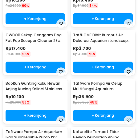
Rp
10.200
Rp
16.400
Rp
24.900
60%
Rp
34.900
54%
+ Keranjang
+ Keranjang
OWBOB Sekop Genggam Dog
TaffHOME Bibit Rumput Air
Pet Pop Scooper Cleaner 28cm
Dekorasi Aquarium Landscape
- A11707
Ornament - H0027
Rp
17.400
Rp
3.700
Rp
36.900
53%
Rp
14.900
76%
+ Keranjang
+ Keranjang
BaoRun Gunting Kuku Hewan
Taffware Pompa Air Celup
Anjing Kucing Kelinci Stainless
Multifungsi Aquarium
Steel - 5X
Submersible Pump 12V - QR30E
Rp
10.100
Rp
36.900
Rp
23.900
58%
Rp
65.900
45%
+ Keranjang
+ Keranjang
Taffware Pompa Air Aquarium
Naturelife Tempat Tidur
Ikan Submersible Pump 12V
Hewan Peliharaan Anjing