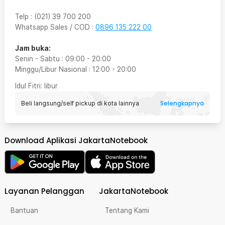
Telp
:
(021) 39 700 200
Whatsapp Sales / COD
:
0896 135 222 00
Jam buka:
Senin - Sabtu
:
09:00
-
20:00
Minggu/Libur Nasional
:
12:00
-
20:00
Idul Fitri
: libur
Selengkapnya
Beli langsung/self pickup di kota lainnya
Download Aplikasi JakartaNotebook
Layanan Pelanggan
JakartaNotebook
Bantuan
Tentang Kami