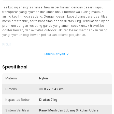
Tas kucing anjing tas ransel hewan peliharaan dengan desain kapsul
transparan yang nyaman dan aman untuk membawa kucing maupun
anjing kecil hingga sedang. Dengan desain kapsul transparan, ventilasi
mesh breathable, serta kapasitas beban di atas 7 kg. Terbuat dari nylon
premium dengan resleting ganda yang aman, cocok untuk travel, ke
dokter hewan, dan aktivitas outdoor. Ukuran besar memberikan ruang
yang nyaman bagi hewan peliharaan selama perjalanan.
Fitur
Ventilasi Udara Maksimal
Lebih Banyak
Tas kucing anjing ini dilengkapi kombinasi panel mesh dan lubang
ventilasi di berbagai sisi untuk menjaga sirkulasi udara tetap lancar.
Spesifikasi
Aliran udara yang baik membantu menjaga suhu di dalam tas tetap
nyaman meskipun digunakan dalam waktu lama. Fitur breathable ini
sangat penting untuk menjaga kenyamanan kucing maupun anjing
Material
Nylon
selama perjalanan. Hewan peliharaan dapat bernapas dengan lebih
lega tanpa merasa pengap.
Dimensi
35 x 27 x 42 cm
Desain Space Capsule Transparan
Panel transparan berbentuk kapsul memberikan pengalaman
Kapasitas Beban
Di atas 7 kg
perjalanan yang lebih nyaman bagi hewan peliharaan karena
mereka dapat melihat lingkungan sekitar dengan jelas. Desain ini
Sistem Ventilasi
Panel Mesh dan Lubang Sirkulasi Udara
membantu mengurangi rasa cemas dan stres saat berada di dalam