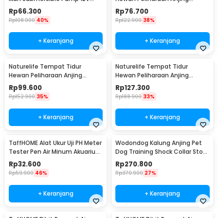
22W - 12V5M
Kucing Pet Dog Bed Size L -
Rp
66.300
Rp
76.700
NR884
Rp
108.900
40%
Rp
122.900
38%
+ Keranjang
+ Keranjang
Naturelife Tempat Tidur
Naturelife Tempat Tidur
Hewan Peliharaan Anjing
Hewan Peliharaan Anjing
Kucing Pet Dog Bed Size XL -
Kucing Pet Dog Bed Size XXL -
Rp
99.600
Rp
127.300
NR884
NR884
Rp
152.900
35%
Rp
188.900
33%
+ Keranjang
+ Keranjang
TaffHOME Alat Ukur Uji PH Meter
Wodondog Kalung Anjing Pet
Tester Pen Air Minum Akuarium
Dog Training Shock Collar Stop
- PH-009
Barking 800M - JXG0031
Rp
32.600
Rp
270.800
Rp
59.900
46%
Rp
370.900
27%
+ Keranjang
+ Keranjang