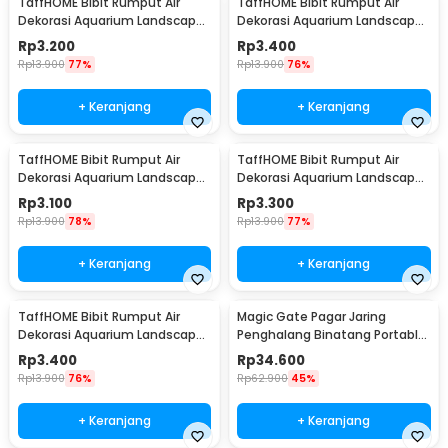
TaffHOME Bibit Rumput Air
TaffHOME Bibit Rumput Air
Dekorasi Aquarium Landscape
Dekorasi Aquarium Landscape
Ornament 10g Big Leaf - H0027
Ornament 10g Big Fescue -
Rp
3.200
Rp
3.400
H0027
Rp
13.900
77%
Rp
13.900
76%
+ Keranjang
+ Keranjang
TaffHOME Bibit Rumput Air
TaffHOME Bibit Rumput Air
Dekorasi Aquarium Landscape
Dekorasi Aquarium Landscape
Ornament 10g Lucky Clover -
Ornament 10g Small Fescue -
Rp
3.100
Rp
3.300
H0027
H0027
Rp
13.900
78%
Rp
13.900
77%
+ Keranjang
+ Keranjang
TaffHOME Bibit Rumput Air
Magic Gate Pagar Jaring
Dekorasi Aquarium Landscape
Penghalang Binatang Portable
Ornament 10g Love Grass -
Pet Mesh Fence - TV1
Rp
3.400
Rp
34.600
H0027
Rp
13.900
76%
Rp
62.900
45%
+ Keranjang
+ Keranjang