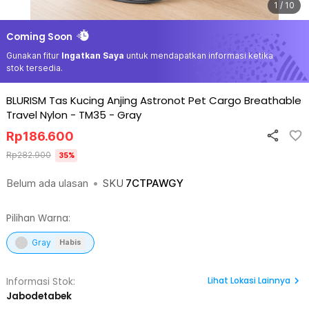
1 / 10
Coming Soon
Gunakan fitur
Ingatkan Saya
untuk mendapatkan informasi ketika
stok tersedia.
BLURISM Tas Kucing Anjing Astronot Pet Cargo Breathable
Travel Nylon - TM35
-
Gray
Rp
186.600
Rp
282.900
35
%
Belum ada ulasan
•
SKU
7CTPAWGY
Pilihan Warna:
Gray
Habis
Lihat
Lokasi Lainnya
Informasi Stok:
Jabodetabek