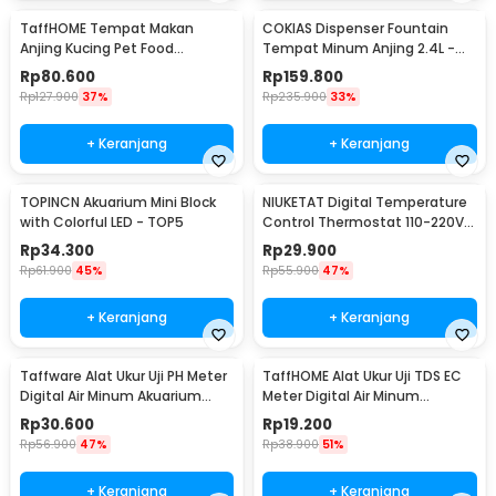
TaffHOME Tempat Makan
COKIAS Dispenser Fountain
Anjing Kucing Pet Food
Tempat Minum Anjing 2.4L -
Dispenser - PET0640
DR008
Rp
80.600
Rp
159.800
Rp
127.900
37%
Rp
235.900
33%
+ Keranjang
+ Keranjang
TOPINCN Akuarium Mini Block
NIUKETAT Digital Temperature
with Colorful LED - TOP5
Control Thermostat 110-220V
Sensor - W3230
Rp
34.300
Rp
29.900
Rp
61.900
45%
Rp
55.900
47%
+ Keranjang
+ Keranjang
Taffware Alat Ukur Uji PH Meter
TaffHOME Alat Ukur Uji TDS EC
Digital Air Minum Akuarium
Meter Digital Air Minum
Tester - PH02
Akuarium - E-1
Rp
30.600
Rp
19.200
Rp
56.900
47%
Rp
38.900
51%
+ Keranjang
+ Keranjang