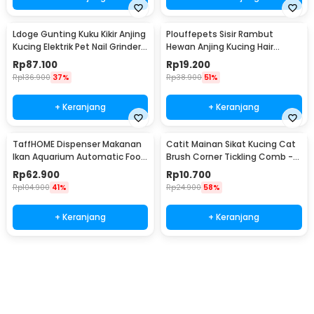
Ldoge Gunting Kuku Kikir Anjing
Plouffepets Sisir Rambut
Kucing Elektrik Pet Nail Grinder -
Hewan Anjing Kucing Hair
LX01
Removal Comb - AES0124
Rp
87.100
Rp
19.200
Rp
136.900
37%
Rp
38.900
51%
+ Keranjang
+ Keranjang
TaffHOME Dispenser Makanan
Catit Mainan Sikat Kucing Cat
Ikan Aquarium Automatic Food
Brush Corner Tickling Comb -
Timer - GA-300D
MO59
Rp
62.900
Rp
10.700
Rp
104.900
41%
Rp
24.900
58%
+ Keranjang
+ Keranjang
Ingatkan Saya