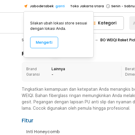
Jabodetabek
ganti
Toko Jakarta Utara
Toko Tangerang
Kategori
A
Silakan ubah lokasi store sesuai
Toko Cikupa
dengan lokasi Anda.
Pick n Go Jakarta Barat
Senin - J
Sport & Outdoor
Olahraga Lainnya
BO WEIQI Raket Pic
Mengerti
Pick n Go Bekasi
Senin - Jumat (08
Pick n Go Depok
Senin - Jumat (08
Rincian Produk
Toko Jakarta Pusat
Senin - Sabtu
Brand
Lainnya
Berat
Toko Jakarta Barat
Senin - Sabtu
Garansi
-
Dime
Toko Jakarta Utara
Toko Tangerang
Tingkatkan kemampuan dan ketepatan Anda menangkis bol
WEIQI. Bahan fiberglass ringan memungkinkan Anda melak
Toko Cikupa
gesit. Pegangan dengan lapisan PU anti slip dan nyama
Pick n Go Jakarta Barat
Senin - J
lama. Cocok digunakan oleh pemula hingga profesional.
Pick n Go Bekasi
Senin - Jumat (08
Fitur
Pick n Go Depok
Senin - Jumat (08
Inti Honeycomb