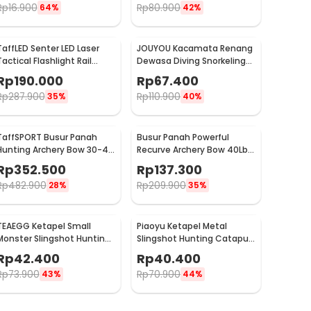
Rp
16.900
Rp
80.900
64%
42%
TaffLED Senter LED Laser
JOUYOU Kacamata Renang
Tactical Flashlight Rail
Dewasa Diving Snorkeling
Mount 200 Lumens - JGSD
Anti Fog UV Protection -
Rp
190.000
Rp
67.400
E0735
Rp
287.900
Rp
110.900
35%
40%
TaffSPORT Busur Panah
Busur Panah Powerful
Hunting Archery Bow 30-45
Recurve Archery Bow 40Lbs
LB - SA
- 36215
Rp
352.500
Rp
137.300
Rp
482.900
Rp
209.900
28%
35%
TEAEGG Ketapel Small
Piaoyu Ketapel Metal
Monster Slingshot Hunting
Slingshot Hunting Catapult
Catapult - JH8171
- 1123
Rp
42.400
Rp
40.400
Rp
73.900
Rp
70.900
43%
44%