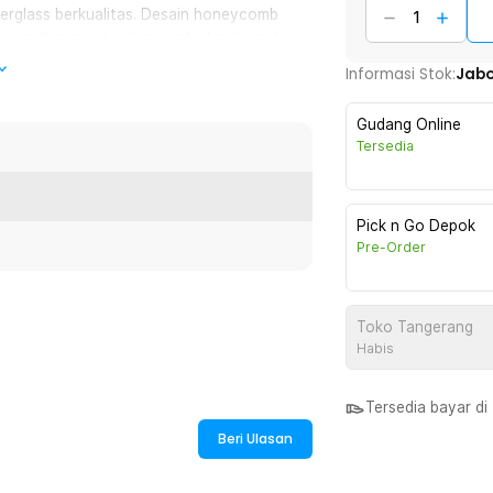
erglass berkualitas. Desain honeycomb
taran dan memberikan kontrol maksimal
Informasi Stok:
Jab
ngan. Kini Anda bisa melakukan pukulan
Gudang Online
an.
Tersedia
 dan anti slip. Inilah yang membuat raket
ekalipun.
Pick n Go Depok
Pre-Order
:
Toko Tangerang
re Fiberglass 225g - BQ116
Habis
Tersedia bayar d
Beri Ulasan