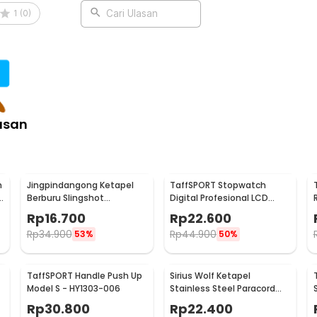
1
(
0
)
Cari Ulasan
asan
m
Jingpindangong Ketapel
TaffSPORT Stopwatch
d
Berburu Slingshot
Digital Profesional LCD
Aluminium Alloy - OD-014
dengan Strap - ZSD-808
Rp
16.700
Rp
22.600
Rp
34.900
Rp
44.900
53%
50%
TaffSPORT Handle Push Up
Sirius Wolf Ketapel
Model S - HY1303-006
Stainless Steel Paracord
Desain Serigala - HW-
Rp
30.800
Rp
22.400
GJ049