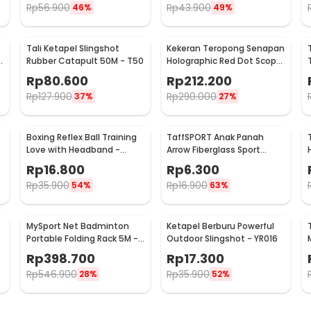
Rp
56.900
Rp
43.900
46%
49%
Tali Ketapel Slingshot
Kekeran Teropong Senapan
Rubber Catapult 50M - T50
Holographic Red Dot Scope
20mm - M-01
Rp
80.600
Rp
212.200
Rp
127.900
Rp
290.000
37%
27%
Boxing Reflex Ball Training
TaffSPORT Anak Panah
Love with Headband -
Arrow Fiberglass Sport
HC408
Equipment Spine 800 1 PCS
Rp
16.800
Rp
6.300
- JH813
Rp
35.900
Rp
16.900
54%
63%
MySport Net Badminton
Ketapel Berburu Powerful
Portable Folding Rack 5M -
Outdoor Slingshot - YR016
T300
Rp
398.700
Rp
17.300
Rp
546.900
Rp
35.900
28%
52%