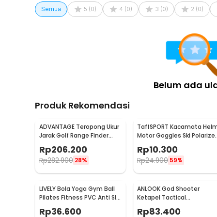
Semua
5
(
0
)
4
(
0
)
3
(
0
)
2
(
0
)
Belum ada ul
Produk Rekomendasi
ADVANTAGE Teropong Ukur
TaffSPORT Kacamata Hel
Jarak Golf Range Finder
Motor Goggles Ski Polarize
Digital 7x18 - AD-964
UV400 Windproof - X400
Rp
206.200
Rp
10.300
Rp
282.900
Rp
24.900
28%
59%
LIVELY Bola Yoga Gym Ball
ANLOOK God Shooter
Pilates Fitness PVC Anti Slip
Ketapel Tactical
55cm
Aluminium - TLZ-001
Rp
36.600
Rp
83.400