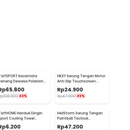
TaffSPORT Kacamata
HKXY Sarung Tangan Motor
Renang Dewasa Polarizing
Anti Slip Touchscreen
Anti Fog UV Protection -
Riding Glove 1 Pair M
Rp
65.800
Rp
24.900
GOG-3610
Rp
108.900
Rp
47.900
40%
49%
TaffHOME Handuk Dingin
HellStorm Sarung Tangan
Sport Cooling Towel
Paintball Tactical
Microfiber Quick Dry - SH-
Protective Gloves Nylon L -
Rp
6.200
Rp
47.200
C00290
HS210