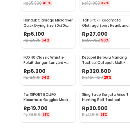
Rp
65.900
Rp
131.900
45%
37%
Handuk Olahraga Microfiber
TaffSPORT Kacamata
Quick Drying Size 80x30cm
Olahraga Sport Headband
- S-50
Frame Glasses - 9833
Rp
6.100
Rp
27.000
Rp
16.900
Rp
53.900
64%
50%
FOX40 Classic Whistle
Ketapel Berburu Mancing
Peluit dengan Lanyard -
Tactical Catapult Multi-
CMG04
shot - KMSS
Rp
6.200
Rp
320.600
Rp
16.900
Rp
439.900
64%
28%
TaffSPORT BOLLFO
Sling Strap Senjata Airsoft
Kacamata Goggles Mask
Hunting Belt Tactical
Motor Retro Windproof -
Military
Rp
19.700
Rp
20.900
MT-04
Rp
39.900
Rp
41.900
51%
51%