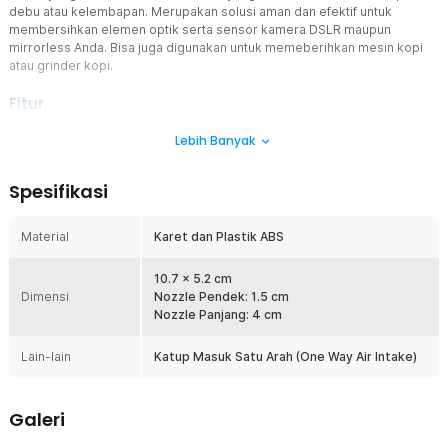
debu atau kelembapan. Merupakan solusi aman dan efektif untuk
membersihkan elemen optik serta sensor kamera DSLR maupun
mirrorless Anda. Bisa juga digunakan untuk memeberihkan mesin kopi
atau grinder kopi.
Fitur
Teknologi Katup Satu Arah
Lebih Banyak
Berbeda dengan blower standar, fitur ini mencegah debu atau
kotoran tersedot kembali ke dalam bola blower. Udara yang
Spesifikasi
dihembuskan dijamin murni, sehingga tidak ada risiko partikel kotor
yang justru menempel di lensa atau sensor sensitif Anda.
Material
Karet dan Plastik ABS
Volume Udara Maksimal
Dengan ukuran bola yang besar, blower ini mampu menghasilkan
hembusan udara yang kuat dan terfokus. Cukup satu kali tekan
10.7 x 5.2 cm
Dimensi
untuk meniup debu membandel, menjadikan proses cleaning
Nozzle Pendek: 1.5 cm
kamera Anda jauh lebih cepat dan efisien.
Nozzle Panjang: 4 cm
Dual Nozzle
Lain-lain
Katup Masuk Satu Arah (One Way Air Intake)
Anda mendapatkan fleksibilitas penuh dengan dua pilihan nozzle.
Gunakan nozzle pendek untuk area lensa yang mudah dijangkau,
dan gunakan nozzle panjang untuk menjangkau bagian dalam bodi
Galeri
kamera, lorong lensa, atau celah sempit tanpa takut menyentuh
permukaan sensor secara langsung.