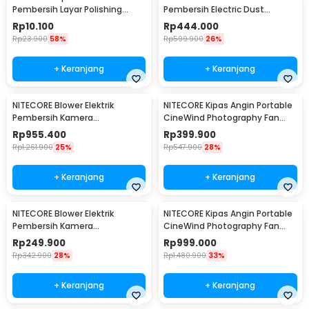
Pembersih Layar Polishing
Pembersih Electric Dust
Cloth 16x16cm - E-04
Removal Portable 30W - BB
Rp
10.100
Rp
444.000
nano
Rp
23.900
58%
Rp
599.900
26%
+ Keranjang
+ Keranjang
NITECORE Blower Elektrik
NITECORE Kipas Angin Portable
Pembersih Kamera
CineWind Photography Fan
Rechargeable 2.7 kPa - BB21
11000 RPM - CW10
Rp
955.400
Rp
399.900
Rp
1.261.900
25%
Rp
547.900
28%
+ Keranjang
+ Keranjang
NITECORE Blower Elektrik
NITECORE Kipas Angin Portable
Pembersih Kamera
CineWind Photography Fan
Rechargeable 2 kPa - BB Mini
7900RPM - CW30
Rp
249.900
Rp
999.000
Rp
342.900
28%
Rp
1.480.900
33%
+ Keranjang
+ Keranjang