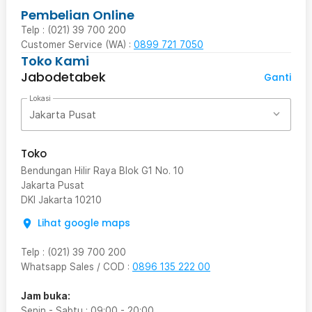
Pembelian Online
Telp : (021) 39 700 200
Customer Service (WA) :
0899 721 7050
Toko Kami
Jabodetabek
Ganti
Lokasi
Jakarta Pusat
Toko
Bendungan Hilir Raya Blok G1 No. 10
Jakarta Pusat
DKI Jakarta
10210
Lihat google maps
Telp
:
(021) 39 700 200
Whatsapp Sales / COD
:
0896 135 222 00
Jam buka:
Senin - Sabtu
:
09:00
-
20:00