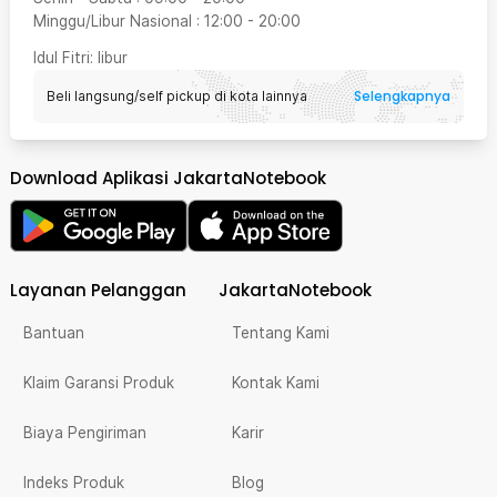
Minggu/Libur Nasional
:
12:00
-
20:00
Idul Fitri
: libur
Selengkapnya
Beli langsung/self pickup di kota lainnya
Download Aplikasi JakartaNotebook
Layanan Pelanggan
JakartaNotebook
Bantuan
Tentang Kami
Klaim Garansi Produk
Kontak Kami
Biaya Pengiriman
Karir
Indeks Produk
Blog