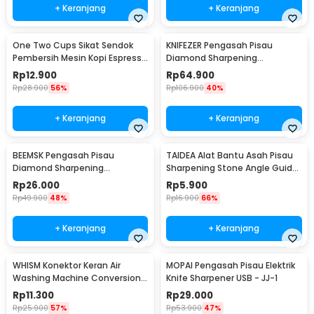
+ Keranjang
+ Keranjang
One Two Cups Sikat Sendok
KNIFEZER Pengasah Pisau
Pembersih Mesin Kopi Espresso
Diamond Sharpening
2in1 - 8809
Wetstone 4 Stages - MY311
Rp
12.900
Rp
64.900
Rp
28.900
56%
Rp
106.900
40%
+ Keranjang
+ Keranjang
BEEMSK Pengasah Pisau
TAIDEA Alat Bantu Asah Pisau
Diamond Sharpening
Sharpening Stone Angle Guide
Wetstone 3 Stages - BM301
- TG1091
Rp
26.000
Rp
5.900
Rp
49.900
48%
Rp
16.900
66%
+ Keranjang
+ Keranjang
WHISM Konektor Keran Air
MOPAI Pengasah Pisau Elektrik
Washing Machine Conversion
Knife Sharpener USB - JJ-1
Interface - JM009
Rp
11.300
Rp
29.000
Rp
25.900
57%
Rp
53.900
47%