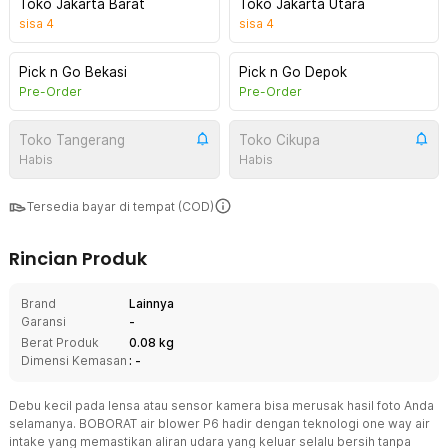
Toko Jakarta Barat
Toko Jakarta Utara
sisa
4
sisa
4
Pick n Go Bekasi
Pick n Go Depok
Pre-Order
Pre-Order
Toko Tangerang
Toko Cikupa
Habis
Habis
Tersedia bayar di tempat (COD)
Rincian Produk
Brand
Lainnya
Garansi
-
Berat Produk
0.08 kg
Dimensi Kemasan
: -
Debu kecil pada lensa atau sensor kamera bisa merusak hasil foto Anda
selamanya. BOBORAT air blower P6 hadir dengan teknologi one way air
intake yang memastikan aliran udara yang keluar selalu bersih tanpa