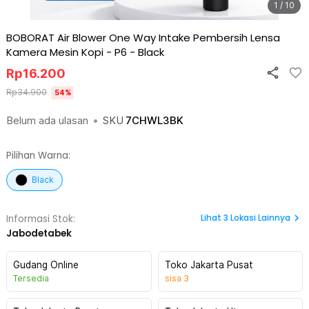
1 / 10
BOBORAT Air Blower One Way Intake Pembersih Lensa
Kamera Mesin Kopi - P6
-
Black
Rp
16.200
Rp
34.900
54
%
Belum ada ulasan
•
SKU
7CHWL3BK
Pilihan Warna:
Black
Lihat
3
Lokasi Lainnya
Informasi Stok:
Jabodetabek
Gudang Online
Toko Jakarta Pusat
Tersedia
sisa
3