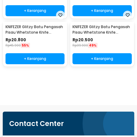
+ Keranjang
+ Keranjang
KNIFEZER Glitzy Batu Pengasah
KNIFEZER Glitzy Batu Pengasah
Pisau Whetstone Knife
Pisau Whetstone Knife
Sharpener 18cm 2000/5000 -
Sharpener 18cm 3000/8000 -
Rp
20.800
Rp
20.500
WKSS-01
WKSS-01
Rp
45.900
55%
Rp
39.900
49%
+ Keranjang
+ Keranjang
Beli Sekarang
Contact Center