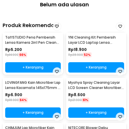
Belum ada ulasan
Produk Rekomendasi
TaffSTUDIO Pena Pembersih
YNI Cleaning Kit Pembersih
Lensa Kamera 2in1 Pen Cleaner
Layar LCD Laptop Lensa
for Camera - LP-1
Kamera - KCL-1016
Rp
5.200
Rp
18.900
Rp
14.900
66%
Rp
38.900
52%
+ Keranjang
+ Keranjang
LOVINGFANG Kain Microfiber Lap
Myohya Spray Cleaning Layar
Lensa Kacamata 145x175mm 5
LCD Screen Cleaner Microfiber
PCS - K-25P
2in1 12ml - KCL-1017
Rp
6.900
Rp
8.600
Rp
18.900
64%
Rp
21.900
61%
+ Keranjang
+ Keranjang
CHIMJUM Lap Microfiber Kain
NITECORE Blower Debu