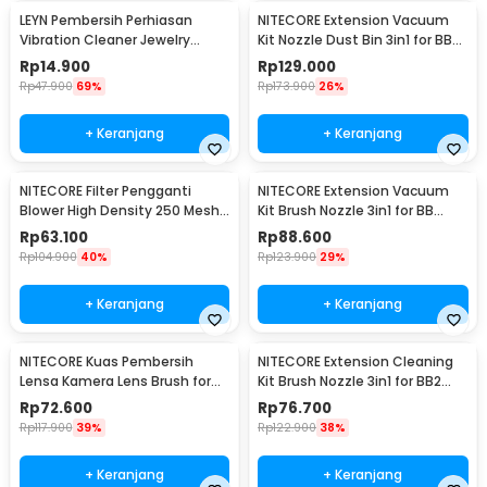
LEYN Pembersih Perhiasan
NITECORE Extension Vacuum
Vibration Cleaner Jewelry
Kit Nozzle Dust Bin 3in1 for BB
Cleaning Machine - MES-775
Nano Blower - NIA007
Rp
14.900
Rp
129.000
Rp
47.900
69%
Rp
173.900
26%
+ Keranjang
+ Keranjang
NITECORE Filter Pengganti
NITECORE Extension Vacuum
Blower High Density 250 Mesh
Kit Brush Nozzle 3in1 for BB
for BB Nano - NIA006
Nano Blower - NIA008
Rp
63.100
Rp
88.600
Rp
104.900
40%
Rp
123.900
29%
+ Keranjang
+ Keranjang
NITECORE Kuas Pembersih
NITECORE Extension Cleaning
Lensa Kamera Lens Brush for
Kit Brush Nozzle 3in1 for BB2
BB2 BB21 BB Mini - NIA003
Blower - NIA004
Rp
72.600
Rp
76.700
Rp
117.900
39%
Rp
122.900
38%
+ Keranjang
+ Keranjang