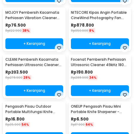
MOJOY Pembersih Kacamata
NITECORE Kipas Angin Portable
Perhiasan Vibration Cleaner
CineWind Photography Fan
45kHz 400ml - MJ-40
98000RPM 100W - CW20
Rp
76.500
Rp
878.800
Rp
122.900
38%
Rp
950.000
8%
+ Keranjang
+ Keranjang
CLEANI Pembersih Kacamata
Focenat Pembersih Perhiasan
Perhiasan Ultrasonic Cleaner
Ultrasonic Cleaner 49kHz 180ml
55kHz 450ml - MJ-50
- X88
Rp
203.500
Rp
190.800
Rp
278.900
28%
Rp
288.900
34%
+ Keranjang
+ Keranjang
Pengasah Pisau Outdoor
ONEUP Pengasah Pisau Mini
Portable Multifungsi Knife
Portable Knife Sharpener -
Sharpener - Y88
MDQ001
Rp
16.800
Rp
6.500
Rp
35.900
54%
Rp
17.900
64%