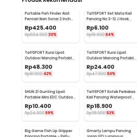
Portable Fish Finder Alat
TaffSPORT Set Mata Kail
Pencari Ikan Sonar 2 Inch
Pancing No 3-12 J Hook
Display 100M - TL-88E
Tajam 70 PCS with Box -
Rp
425.400
Rp
6.100
94151-BE
Rp
604.900
Rp
16.900
30%
64%
TaffSPORT Kursi Lipat
TaffSPORT Kursi Lipat
Outdoor Mancing Portable
Outdoor Mancing Portable
Oxford Folding Chair -
Oxford Folding Chair -
Rp
48.300
Rp
24.400
ZDY01
A0003
Rp
81.900
Rp
47.900
42%
50%
SHUN ZI Gunting Lipat
TaffSPORT Kotak Perkakas
Portable Mini EDC Outdoor
Kail Pancing Waterproof
Stainless Steel 20Gr13 - FS-
Tackle Box 12 Grid - MCC01
Rp
10.400
Rp
18.900
08
Rp
24.900
Rp
38.900
59%
52%
Big Game Fish Lip Gripper
Gmarty Lampu Pancing
Pancing Portable - FHG-
Joran LED Luminous