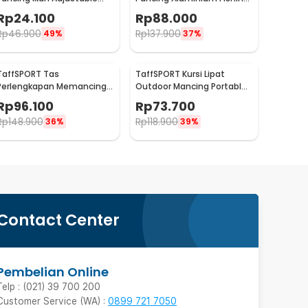
Holder 1.7M - V-003
Pliers Hook Remover
Rp
24.100
Rp
88.000
Rp
46.900
Rp
137.900
49%
37%
TaffSPORT Tas
TaffSPORT Kursi Lipat
Perlengkapan Memancing
Outdoor Mancing Portable
Multifungsi 1.5M
Oxford Folding Chair -
Rp
96.100
Rp
73.700
YYY002
Rp
148.900
Rp
118.900
36%
39%
Contact Center
Pembelian Online
Telp : (021) 39 700 200
Customer Service (WA) :
0899 721 7050