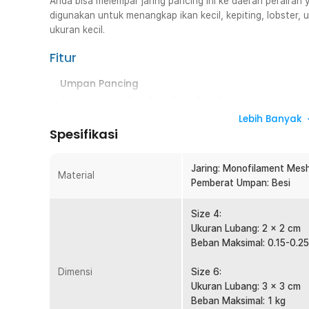
Anda bisa melempar jaring pancing ini ke daerah perairan 
digunakan untuk menangkap ikan kecil, kepiting, lobster, 
ukuran kecil.
Fitur
Umpan Pancing
Jaring pancing ikan bisa digunakan dengan joran panci
pancing ikan ini ke tempat yang Anda inginkan, Anda pun
Lebih Banyak
Anda ingin menjangkau tempat yang ingin Anda jaring.
Spesifikasi
Model Jaring
Jaring ikan ini adalah pilihan tepat untuk Anda yang 
Jaring: Monofilament Mes
Material
lainnya. Cocok digunakan untuk menangkap ikan, kepitin
Pemberat Umpan: Besi
air lain dengan bobot mulai dari 0.15 kg hingga 1 kg. D
Anda menangkap hasil lebih banyak tanpa repot. Ideal
Size 4:
kebutuhan hobi di alam terbuka.
Ukuran Lubang: 2 x 2 cm
Beban Maksimal: 0.15-0.25
Material Kuat Berkualitas
Terbuat dari material monofilament berkualitas yang me
Dimensi
Size 6:
digunakan mengangkat ikan. Sifatnya yang lentur tidak
Ukuran Lubang: 3 x 3 cm
ditarik.
Beban Maksimal: 1 kg