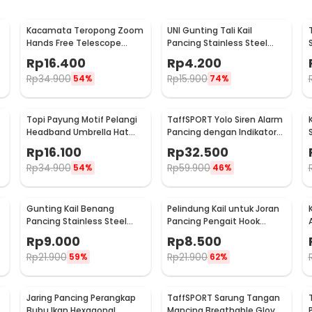
Kacamata Teropong Zoom
UNI Gunting Tali Kail
Hands Free Telescope
Pancing Stainless Steel
Glasses untuk Fishing -
Anti Karat One Hand - 7261
Rp
16.400
Rp
4.200
HG00117
Rp
34.900
Rp
15.900
54%
74%
Topi Payung Motif Pelangi
TaffSPORT Yolo Siren Alarm
Headband Umbrella Hat
Pancing dengan Indikator
50cm - W655
LED - R3
Rp
16.100
Rp
32.500
Rp
34.900
Rp
59.900
54%
46%
Gunting Kail Benang
Pelindung Kail untuk Joran
Pancing Stainless Steel
Pancing Pengait Hook
Foldable Fishing Scissors -
Keeper 10 PCS
Rp
9.000
Rp
8.500
GK01
Rp
21.900
Rp
21.900
59%
62%
Jaring Pancing Perangkap
TaffSPORT Sarung Tangan
Bubu Ikan Hexagonal
Mancing Breathable Glove