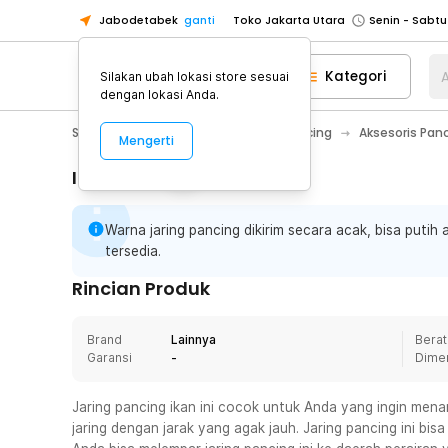
Jabodetabek
ganti
Toko Jakarta Utara
Toko Tangerang
Kategori
A
Silakan ubah lokasi store sesuai
Toko Cikupa
dengan lokasi Anda.
Pick n Go Jakarta Barat
Senin - J
Sport & Outdoor
Olahraga Memancing
Aksesoris Pan
Mengerti
Pick n Go Bekasi
Senin - Jumat (08
Pick n Go Depok
Senin - Jumat (08
Informasi Penting
Toko Jakarta Pusat
Senin - Sabtu
Warna jaring pancing dikirim secara acak, bisa putih
Toko Jakarta Barat
Senin - Sabtu
tersedia.
Toko Jakarta Utara
Rincian Produk
Toko Tangerang
Toko Cikupa
Brand
Lainnya
Berat
Pick n Go Jakarta Barat
Senin - J
Garansi
-
Dime
Pick n Go Bekasi
Senin - Jumat (08
Jaring pancing ikan ini cocok untuk Anda yang ingin me
Pick n Go Depok
Senin - Jumat (08
jaring dengan jarak yang agak jauh. Jaring pancing ini bi