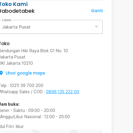
Toko Kami
Jabodetabek
Ganti
Lokasi
Jakarta Pusat
Toko
Bendungan Hilir Raya Blok G1 No. 10
Jakarta Pusat
DKI Jakarta
10210
Lihat google maps
Telp
:
(021) 39 700 200
Whatsapp Sales / COD
:
0896 135 222 00
Jam buka:
Senin - Sabtu
:
09:00
-
20:00
Minggu/Libur Nasional
:
12:00
-
20:00
Idul Fitri
: libur