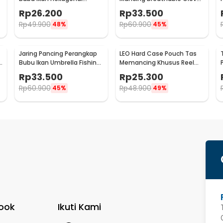
Fishing Net Trap 8 Hole
Half Finger 1 Pair - DW-GRTX
Rp
26.200
Rp
33.500
Rp
49.900
Rp
60.900
48%
45%
Jaring Pancing Perangkap
LEO Hard Case Pouch Tas
Bubu Ikan Umbrella Fishing
Memancing Khusus Reel
Net 16 Holes - H14572
Pancing - F-49
Rp
33.500
Rp
25.300
Rp
60.900
Rp
48.900
45%
49%
ook
Ikuti Kami