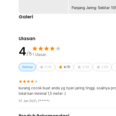
Kelengkapan Produk
Panjang Jaring: Sekitar 1
Rincian yang Anda dapatkan untuk pembelian produk ini
Galeri
1 x BOM NET Jaring Pancing Umpan Ikan Fishing Net
Ulasan
4
/5
1
Ulasan
Semua
5
(
0
)
4
(
1
)
3
(
0
)
2
(
0
)
kurang cocok buat anda yg nyari jaring tinggi. soalnya pro
lokal kan minimal 1,5 meter :)
01 Jan 2021
,
Y*****i
Produk Rekomendasi