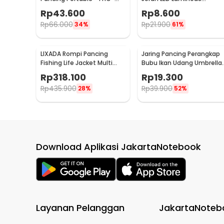
62O
Waterproof 10 PCS - Q0142
Rp
43.600
Rp
8.600
Rp
66.000
Rp
21.900
34%
61%
LIXADA Rompi Pancing
Jaring Pancing Perangkap
Fishing Life Jacket Multi
Bubu Ikan Udang Umbrella
Slot - GDS09
Fishing Net 5 Hole
Rp
318.100
Rp
19.300
Rp
435.900
Rp
39.900
28%
52%
Download Aplikasi JakartaNotebook
Layanan Pelanggan
JakartaNoteb