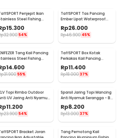
TaffSPORT Penjepit Ikan
TaffSPORT Tas Pancing
Stainless Steel Fishing
Ember Lipat Waterproof
Gripper Anti Karat - YS05
Fishing Bucket
Rp
15.300
Rp
26.000
Rp
32.900
Rp
46.900
54%
45%
KNIFEZER Tang Kail Pancing
TaffSPORT Box Kotak
Stainless Steel Fishing
Perkakas Kail Pancing
Hook Remover - J1352
Waterproof Case - Q041
Rp
14.600
Rp
11.400
Rp
31.900
Rp
18.000
55%
37%
KLV Topi Rimba Outdoor
Sparsil Jaring Topi Mancing
Anti UV Jaring Anti Nyamuk
Anti Nyamuk Serangga - B-
Poliester Boonie Hat - TP33
18DY
Rp
11.200
Rp
8.200
Rp
23.900
Rp
13.000
54%
37%
TaffSPORT Bracket Joran
Tang Pemotong Kail
Pancing Ikan Adjustable
Pancing Aluminium Fishing