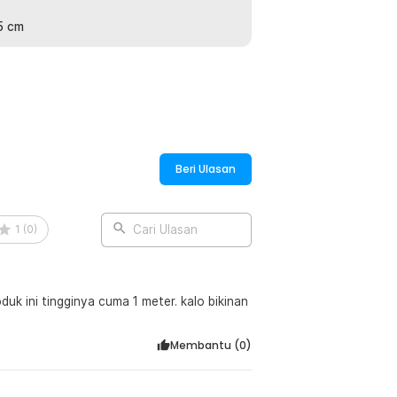
05 cm
:
 Trap Cage Tackle - 3918
Beri Ulasan
1
(
0
)
Cari Ulasan
duk ini tingginya cuma 1 meter. kalo bikinan
Membantu (
0
)