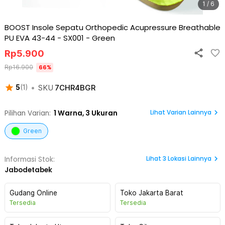
1 / 6
BOOST Insole Sepatu Orthopedic Acupressure Breathable
PU EVA 43-44 - SX001
-
Green
Rp
5.900
Rp
16.900
66
%
•
SKU
7CHR4BGR
5
(
1
)
Lihat Varian Lainnya
Pilihan Varian:
1
Warna,
3 Ukuran
Green
Lihat
3
Lokasi Lainnya
Informasi Stok:
Jabodetabek
Gudang Online
Toko Jakarta Barat
Tersedia
Tersedia