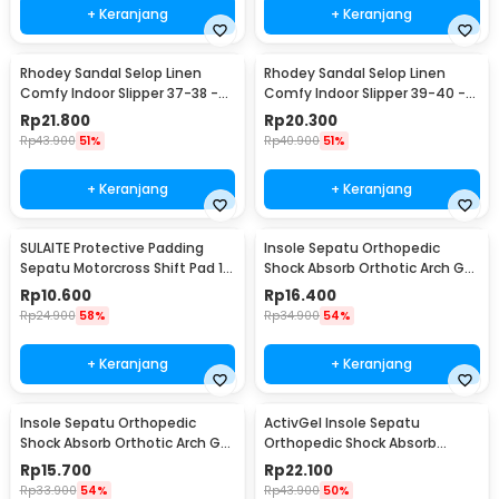
+ Keranjang
+ Keranjang
Rhodey Sandal Selop Linen
Rhodey Sandal Selop Linen
Comfy Indoor Slipper 37-38 -
Comfy Indoor Slipper 39-40 -
YT22
YT22
Rp
21.800
Rp
20.300
Rp
43.900
51%
Rp
40.900
51%
+ Keranjang
+ Keranjang
SULAITE Protective Padding
Insole Sepatu Orthopedic
Sepatu Motorcross Shift Pad 1
Shock Absorb Orthotic Arch Gel
PCS - GT-106
Foam S - ZYD17
Rp
10.600
Rp
16.400
Rp
24.900
58%
Rp
34.900
54%
+ Keranjang
+ Keranjang
Insole Sepatu Orthopedic
ActivGel Insole Sepatu
Shock Absorb Orthotic Arch Gel
Orthopedic Shock Absorb
Foam L - ZYD17
Silicone Gel S
Rp
15.700
Rp
22.100
Rp
33.900
54%
Rp
43.900
50%