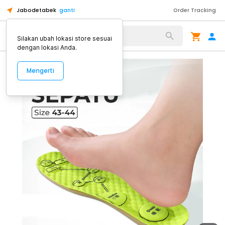
Jabodetabek
ganti
Order Tracking
Alat Kopi
Silakan ubah lokasi store sesuai
dengan lokasi Anda.
Mengerti