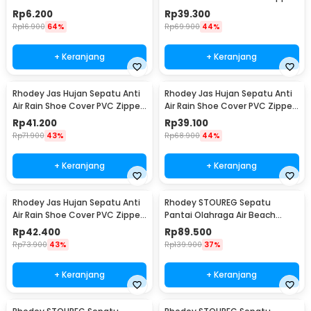
- T10
Reflector XL - H-212
Rp
6.200
Rp
39.300
Rp
16.900
64%
Rp
69.900
44%
+ Keranjang
+ Keranjang
Rhodey Jas Hujan Sepatu Anti
Rhodey Jas Hujan Sepatu Anti
Air Rain Shoe Cover PVC Zipper
Air Rain Shoe Cover PVC Zipper
Reflector S - H-212
Reflector M - H-212
Rp
41.200
Rp
39.100
Rp
71.900
43%
Rp
68.900
44%
+ Keranjang
+ Keranjang
Rhodey Jas Hujan Sepatu Anti
Rhodey STOUREG Sepatu
Air Rain Shoe Cover PVC Zipper
Pantai Olahraga Air Beach
Reflector L - H-212
Shoes 42 - 6688
Rp
42.400
Rp
89.500
Rp
73.900
43%
Rp
139.900
37%
+ Keranjang
+ Keranjang