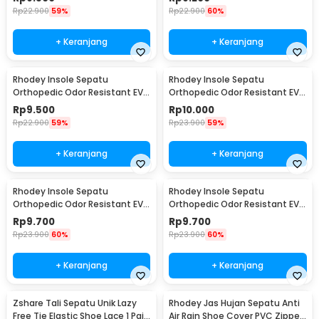
Rp
22.900
59%
Rp
22.900
60%
+ Keranjang
+ Keranjang
Rhodey Insole Sepatu
Rhodey Insole Sepatu
Orthopedic Odor Resistant EVA
Orthopedic Odor Resistant EVA
Foam 39 - Y3Y27
Foam 40 - Y3Y27
Rp
9.500
Rp
10.000
Rp
22.900
59%
Rp
23.900
59%
+ Keranjang
+ Keranjang
Rhodey Insole Sepatu
Rhodey Insole Sepatu
Orthopedic Odor Resistant EVA
Orthopedic Odor Resistant EVA
Foam 41 - Y3Y27
Foam 42 - Y3Y27
Rp
9.700
Rp
9.700
Rp
23.900
60%
Rp
23.900
60%
+ Keranjang
+ Keranjang
Zshare Tali Sepatu Unik Lazy
Rhodey Jas Hujan Sepatu Anti
Free Tie Elastic Shoe Lace 1 Pair
Air Rain Shoe Cover PVC Zipper