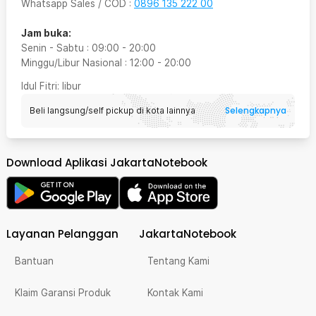
Whatsapp Sales / COD
:
0896 135 222 00
Jam buka:
Senin - Sabtu
:
09:00
-
20:00
Minggu/Libur Nasional
:
12:00
-
20:00
Idul Fitri
: libur
Selengkapnya
Beli langsung/self pickup di kota lainnya
Download Aplikasi JakartaNotebook
Layanan Pelanggan
JakartaNotebook
Bantuan
Tentang Kami
Klaim Garansi Produk
Kontak Kami