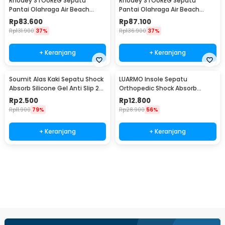
Rhodey STOUREG Sepatu
Rhodey STOUREG Sepatu
Pantai Olahraga Air Beach
Pantai Olahraga Air Beach
Shoes 43 - 6688
Shoes 44 - 6688
Rp
83.600
Rp
87.100
Rp
131.900
37%
Rp
136.900
37%
+ Keranjang
+ Keranjang
Soumit Alas Kaki Sepatu Shock
LUARMO Insole Sepatu
Absorb Silicone Gel Anti Slip 2
Orthopedic Shock Absorb
PCS - MJ003
Cushioned EVA Foam M - L3
Rp
2.500
Rp
12.800
Rp
11.900
79%
Rp
28.900
56%
+ Keranjang
+ Keranjang
Beli Sekarang