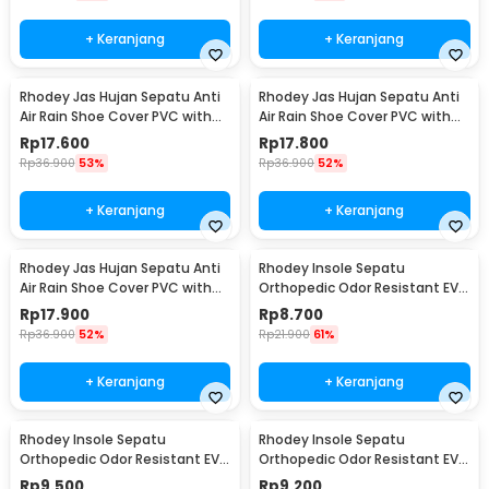
+ Keranjang
+ Keranjang
Rhodey Jas Hujan Sepatu Anti
Rhodey Jas Hujan Sepatu Anti
Air Rain Shoe Cover PVC with
Air Rain Shoe Cover PVC with
Zipper M - F-300
Zipper L - F-300
Rp
17.600
Rp
17.800
Rp
36.900
53%
Rp
36.900
52%
+ Keranjang
+ Keranjang
Rhodey Jas Hujan Sepatu Anti
Rhodey Insole Sepatu
Air Rain Shoe Cover PVC with
Orthopedic Odor Resistant EVA
Zipper XL - F-300
Foam 35 - Y3Y27
Rp
17.900
Rp
8.700
Rp
36.900
52%
Rp
21.900
61%
+ Keranjang
+ Keranjang
Rhodey Insole Sepatu
Rhodey Insole Sepatu
Orthopedic Odor Resistant EVA
Orthopedic Odor Resistant EVA
Foam 37 - Y3Y27
Foam 38 - Y3Y27
Rp
9.500
Rp
9.200