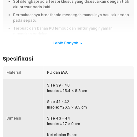
Sol dilengkapi pola terapi khusus yang disesuaikan dengan titik
akupresur pada kaki.
Permukaannya breathable mencegah munculnya bau tak sedap
pada sepatu.
Terbuat dari bahan PU lembut dan lentur yang nyaman
digunakan berjalan.
Tersedia banyak pilihan ukuran yang bisa digunakan pria dan
Lebih Banyak
wanita.
Spesifikasi
Overview
Apakah kaki Anda sering terasa pegal setelah berjalan jauh, bekerja,
Material
PU dan EVA
atau berolahraga? Insole sepatu orthopedic dari BOOST hadir untuk
memberikan kenyamanan ekstra pada setiap langkah. Dibuat dari
kombinasi material PU dan EVA yang lembut serta breathable, insole ini
Size 39 - 40
membantu memberikan bantalan yang nyaman sekaligus menghadirkan
Insole: ±25.4 x 8.3 cm
sensasi pijatan ringan akupresur pada telapak kaki. Cocok digunakan
untuk berbagai aktivitas harian maupun olahraga.
Size 41 - 42
Insole: ±26.5 x 8.5 cm
Fitur
Dimensi
Size 43 - 44
Pola Terapi Khusus
Insole: ±27 x 9 cm
Permukaan insole ini dirancang dengan pola massage yang
Ketebalan Busa:
memberikan sensasi pijatan ringan pada telapak kaki saat