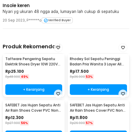
maupun berolahraga. Material breathable juga membantu
Insole keren
mengurangi rasa gerah selama penggunaan.
Nyari yg ukuran 48 ngga ada, lumayan lah cukup di sepatuku
20 Sep 2023
,
P*****o
Verified Buyer
Kelengkapan Produk
Rincian yang Anda dapatkan untuk pembelian produk ini:
1 x Pasang BOOST Insole Sepatu Orthopedic Acupressure
Breathable PU EVA - SX001
Produk Rekomendasi
Taffware Pengering Sepatu
Rhodey Sol Sepatu Peninggi
Elektrik Shoes Dryer 10W 220V
Badan Pria Wanita 3 Layer All
EU Plug - TPS2
Size - C-728
Rp
25.100
Rp
17.500
Rp
48.900
49%
Rp
36.900
53%
+ Keranjang
+ Keranjang
SAFEBET Jas Hujan Sepatu Anti
SAFEBET Jas Hujan Sepatu Anti
Air Rain Shoes Cover PVC Non
Air Rain Shoes Cover PVC Non
Slip Strap M 37-39 - H-101
Slip Strap XL 42-43 - H-101
Rp
12.300
Rp
11.800
Rp
27.900
56%
Rp
26.900
57%