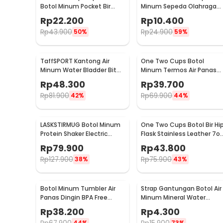
Botol Minum Pocket Bir
Minum Sepeda Olahraga
Stainless Steel 201 8oz -
HDPE Dust Cover 650ml -
Rp
22.200
Rp
10.400
MS351
3026
Rp
43.900
Rp
24.900
50%
59%
TaffSPORT Kantong Air
One Two Cups Botol
Minum Water Bladder Bit
Minum Termos Air Panas
Valve Hydration Bag 2L -
Dingin Stainless Steel
Rp
48.300
Rp
39.700
SD16
260ml - AQW575
Rp
81.900
Rp
69.900
42%
44%
LASKSTIRMUG Botol Minum
One Two Cups Botol Bir Hi
Protein Shaker Electric
Flask Stainless Leather 7o
Bottle BPA Free 480ml -
with Shot Glass
Rp
79.900
Rp
43.800
1505
Rp
127.900
Rp
75.900
38%
43%
Botol Minum Tumbler Air
Strap Gantungan Botol Air
Panas Dingin BPA Free
Minum Mineral Water
Stainless Steel 350ml - HS-
Bottle Belt Hanger - 3330
Rp
38.200
Rp
4.300
6983
44%
73%