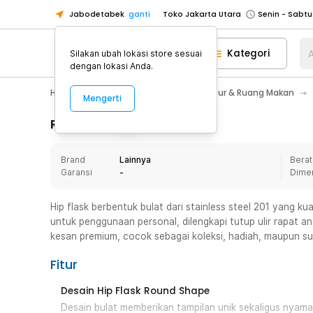
Jabodetabek
ganti
Toko Jakarta Utara
Toko Tangerang
Kategori
A
Silakan ubah lokasi store sesuai
Toko Cikupa
dengan lokasi Anda.
Pick n Go Jakarta Barat
Senin - J
Home Appliance
Perlengkapan Dapur & Ruang Makan
Mengerti
Pick n Go Bekasi
Senin - Jumat (08
Pick n Go Depok
Senin - Jumat (08
Rincian Produk
Toko Jakarta Pusat
Senin - Sabtu
Brand
Lainnya
Berat
Toko Jakarta Barat
Senin - Sabtu
Garansi
-
Dime
Toko Jakarta Utara
Toko Tangerang
Hip flask berbentuk bulat dari stainless steel 201 yang k
untuk penggunaan personal, dilengkapi tutup ulir rapat an
Toko Cikupa
kesan premium, cocok sebagai koleksi, hadiah, maupun suv
Pick n Go Jakarta Barat
Senin - J
Fitur
Pick n Go Bekasi
Senin - Jumat (08
Pick n Go Depok
Senin - Jumat (08
Desain Hip Flask Round Shape
Desain bulat memberikan tampilan unik sekaligus nyam