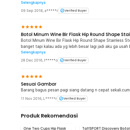
Selengkapnya
yang ukuran Besar. Saya tunggu di Jaknote Bandung !
09 Sep 2018
,
a*****r
Verified Buyer
Botol Minum Wine Bir Flask Hip Round Shape Stai
Botol Minum Wine Bir Flask Hip Round Shape Stainless Ste
banget tapi kalau ada yg lebih besar lagi jadi aku ga usa
Selengkapnya
kemping digunung kedingian repot tnk jaknot
28 Dec 2016
,
t*****o
Verified Buyer
Sesuai Gambar
Barang bagus pesan pagi siang datang n cepat sekali.cuma
11 Nov 2016
,
L*****r
Verified Buyer
Produk Rekomendasi
One Two Cups Hip Flask
TaffSPORT Discovery Botol