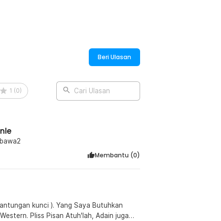
:
ble Round Shape 150ml - B-5
Beri Ulasan
1
(
0
)
Cari Ulasan
nle
dibawa2
Membantu (
0
)
). Yang Saya Butuhkan
ah, Adain juga