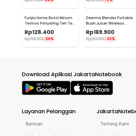
Rp
67.900
Rp
15.900
Funjia Home Botol Minum
Deerma Blender Portable
Termos Penyaring Teh Tea
Buah Juicer Wireless
Infuser 520ml
1500mAh 400ml - DEM-
Rp
128.400
Rp
169.900
NU05
Rp
198.900
Rp
251.900
36%
33%
Download Aplikasi JakartaNotebook
Layanan Pelanggan
JakartaNoteb
Bantuan
Tentang Kami