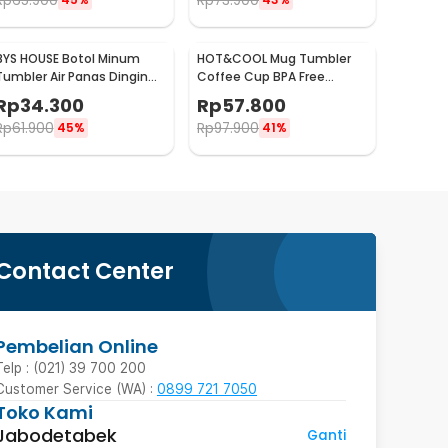
Rp
65.900
Rp
73.900
BYS HOUSE Botol Minum
HOT&COOL Mug Tumbler
Tumbler Air Panas Dingin
Coffee Cup BPA Free
Stainless Steel 380ml -
Stainless Steel 350ml -
Rp
34.300
Rp
57.800
TY204
HC300
Rp
61.900
Rp
97.900
45%
41%
Contact Center
Pembelian Online
Telp : (021) 39 700 200
Customer Service (WA) :
0899 721 7050
Toko Kami
Jabodetabek
Ganti