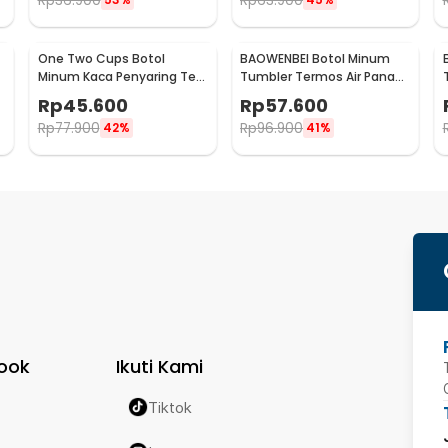
Rp
36.900
Rp
63.900
One Two Cups Botol
BAOWENBEI Botol Minum
Minum Kaca Penyaring Teh
Tumbler Termos Air Panas
Double Wall 230ml - X9001
Dingin Stainless 500ml -
Rp
45.600
Rp
57.600
A1A0
Rp
77.900
Rp
96.900
42%
41%
ook
Ikuti Kami
Tiktok