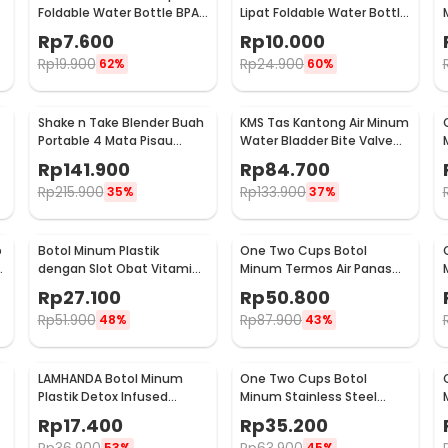
Foldable Water Bottle BPA
Lipat Foldable Water Bottle
Free Karabiner 500ml - V5
BPA Free 700ml - S29
Rp
7.600
Rp
10.000
Rp
19.900
Rp
24.900
62%
60%
Shake n Take Blender Buah
KMS Tas Kantong Air Minum
Portable 4 Mata Pisau
Water Bladder Bite Valve
500ml - VT-04
Hydration Bag 3L - BL018
Rp
141.900
Rp
84.700
Rp
215.900
Rp
133.900
35%
37%
p
Botol Minum Plastik
One Two Cups Botol
z
dengan Slot Obat Vitamin
Minum Termos Air Panas
BPA Free 600ml - 830
Dingin with Cup Head
Rp
27.100
Rp
50.800
500ml - SUS304
Rp
51.900
Rp
87.900
48%
43%
LAMHANDA Botol Minum
One Two Cups Botol
Plastik Detox Infused
Minum Stainless Steel
Water Bottle BPA Free 1L -
Water Bottle 300ml -
Rp
17.400
Rp
35.200
QWF236
YM006
53%
45%