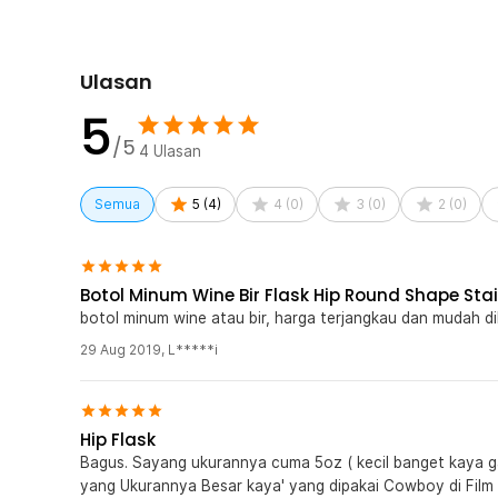
Kelengkapan Produk
Rincian yang Anda dapatkan untuk pembelian produk ini
Ulasan
1 x Botol Minum Hip Flask Stainless Steel 201 Porta
5
/5
4
Ulasan
Semua
5
(
4
)
4
(
0
)
3
(
0
)
2
(
0
)
Botol Minum Wine Bir Flask Hip Round Shape Stai
botol minum wine atau bir, harga terjangkau dan mudah 
29 Aug 2019
,
L*****i
Hip Flask
Bagus. Sayang ukurannya cuma 5oz ( kecil banget kaya gantungan kunci 
yang Ukurannya Besar kaya' yang dipakai Cowboy di Film Western. Pliss Pisan Atuh'l