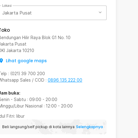
Lokasi
Jakarta Pusat
Toko
Bendungan Hilir Raya Blok G1 No. 10
Jakarta Pusat
DKI Jakarta
10210
Lihat google maps
Telp
:
(021) 39 700 200
Whatsapp Sales / COD
:
0896 135 222 00
Jam buka:
Senin - Sabtu
:
09:00
-
20:00
Minggu/Libur Nasional
:
12:00
-
20:00
Idul Fitri
: libur
Selengkapnya
Beli langsung/self pickup di kota lainnya