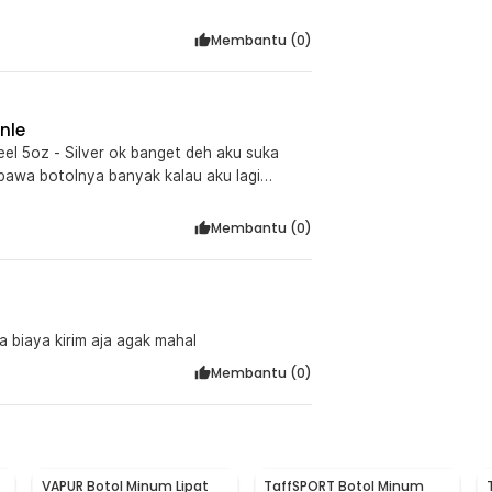
Membantu (
0
)
nle
el 5oz - Silver ok banget deh aku suka
h bawa botolnya banyak kalau aku lagi
Membantu (
0
)
 biaya kirim aja agak mahal
Membantu (
0
)
VAPUR Botol Minum Lipat
TaffSPORT Botol Minum