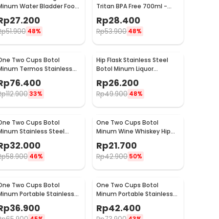
Minum Water Bladder Food
Tritan BPA Free 700ml -
Grade Hydration Bag 2L -
HS668
Rp
27.200
Rp
28.400
SD16
Rp
51.900
Rp
53.900
48%
48%
One Two Cups Botol
Hip Flask Stainless Steel
Minum Termos Stainless
Botol Minum Liquor
Steel BPA Free 400ml -
Whiskey Vintage 7oz Jack
Rp
76.400
Rp
26.200
K623
Daniel - H-7
Rp
112.900
Rp
49.900
33%
48%
One Two Cups Botol
One Two Cups Botol
Minum Stainless Steel
Minum Wine Whiskey Hip
Portable with Carabiner
Flask 7oz - F0212
Rp
32.000
Rp
21.700
750ml - GBD
Rp
58.900
Rp
42.900
46%
50%
One Two Cups Botol
One Two Cups Botol
Minum Portable Stainless
Minum Portable Stainless
Steel 750ml - YM006
Steel 500ml - YM006
Rp
36.900
Rp
42.400
45%
43%