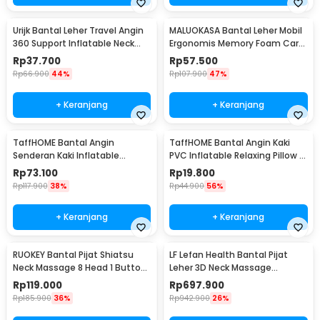
Urijk Bantal Leher Travel Angin
MALUOKASA Bantal Leher Mobil
360 Support Inflatable Neck
Ergonomis Memory Foam Car
Pillow - M1345
Headrest Pillow - M3D
Rp
37.700
Rp
57.500
Rp
66.900
44%
Rp
107.900
47%
+ Keranjang
+ Keranjang
TaffHOME Bantal Angin
TaffHOME Bantal Angin Kaki
Senderan Kaki Inflatable
PVC Inflatable Relaxing Pillow -
Footrest Pillow - BAT24
JJ06114
Rp
73.100
Rp
19.800
Rp
117.900
38%
Rp
44.900
56%
+ Keranjang
+ Keranjang
RUOKEY Bantal Pijat Shiatsu
LF Lefan Health Bantal Pijat
Neck Massage 8 Head 1 Button
Leher 3D Neck Massage
- CMH-8028
Kneading Heating - LF-YK006
Rp
119.000
Rp
697.900
Rp
185.900
36%
Rp
942.900
26%