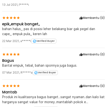
13 Jul 2021
,
f*****i
Kelengkapan Produk
Rincian yang Anda dapatkan untuk pembelian produk ini:
Membantu (
0
)
1 x BOUTIQUE Bantal Leher Mobil Ergonomis Memory Foam Car
epik,,empuk banget,,
Headrest Pillow - CAR247
bahan halus,, pas di posisi leher belakang biar gak pegel dan
cape,, empuk pula,, keren lah
22 Mar 2021
,
a*****i
Verified Buyer
Membantu (
0
)
Bagus
Bantal empuk, tebal, bahan sponnya juga bagus.
07 Mar 2021
,
R*****a
Verified Buyer
Membantu (
0
)
Mantab
Produk ini kualitasnya bagus banget...sangat nyaman..dan kalo liat
harganya sangat value for money..mantablah pokok e...