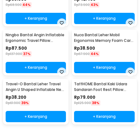
Rp
68.900
44%
Rp
73.900
43%
+ Keranjang
+ Keranjang
Ningbo Bantal Angin Inflatable
Nuca Bantal Leher Mobil
Ergonomic Travel Pillow
Ergonomis Memory Foam Car
Support - NT10
Headrest Pillow - NC33
Rp
87.500
Rp
38.500
Rp
137.900
37%
Rp
67.900
44%
+ Keranjang
+ Keranjang
Travel-O Bantal Leher Travel
TaffHOME Bantal Kaki Udara
Angin U Shaped Inflatable Neck
Sandaran Foot Rest Pillow
Pillow - RH30
Inflatable - BAT24
Rp
38.200
Rp
79.000
Rp
61.900
39%
Rp
125.900
38%
+ Keranjang
+ Keranjang