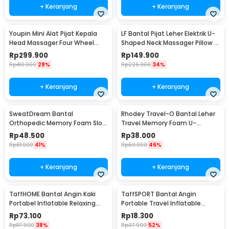
+ Keranjang
+ Keranjang
Youpin Mini Alat Pijat Kepala
LF Bantal Pijat Leher Elektrik U-
Head Massager Four Wheel
Shaped Neck Massager Pillow -
Rotation - M2
LR-S100
Rp
299.900
Rp
149.900
Rp
410.900
28%
Rp
226.900
34%
+ Keranjang
+ Keranjang
SweatDream Bantal
Rhodey Travel-O Bantal Leher
Orthopedic Memory Foam Slow
Travel Memory Foam U-
Rebound Bamboo - SD600
Shaped Neck Pillow - SR43
Rp
48.500
Rp
38.000
Rp
81.900
41%
Rp
69.900
46%
+ Keranjang
+ Keranjang
TaffHOME Bantal Angin Kaki
TaffSPORT Bantal Angin
Portabel Inflatable Relaxing
Portable Travel Inflatable
Foot Rest - BSZ0020
Aeros Pillow - F8057
Rp
73.100
Rp
18.300
Rp
117.900
38%
Rp
37.900
52%