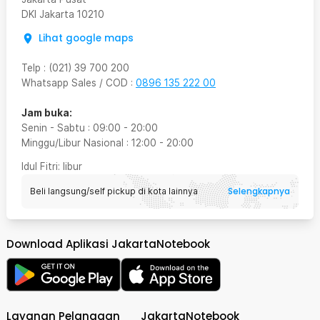
DKI Jakarta
10210
Lihat google maps
Telp
:
(021) 39 700 200
Whatsapp Sales / COD
:
0896 135 222 00
Jam buka:
Senin - Sabtu
:
09:00
-
20:00
Minggu/Libur Nasional
:
12:00
-
20:00
Idul Fitri
: libur
Selengkapnya
Beli langsung/self pickup di kota lainnya
Download Aplikasi JakartaNotebook
Layanan Pelanggan
JakartaNotebook