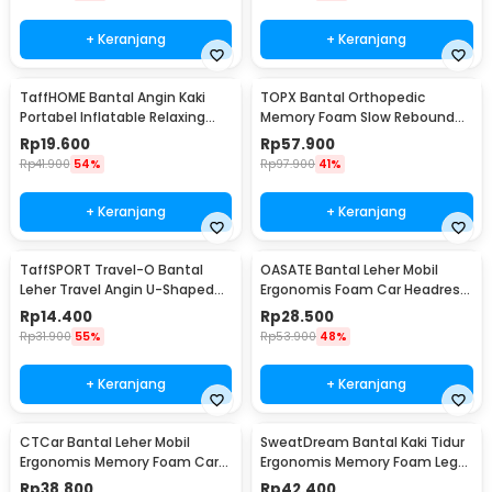
+ Keranjang
+ Keranjang
TaffHOME Bantal Angin Kaki
TOPX Bantal Orthopedic
Portabel Inflatable Relaxing
Memory Foam Slow Rebound
Feet Pillow - IAF-05
Pillow 48.5x28.5cm - TC100
Rp
19.600
Rp
57.900
Rp
41.900
54%
Rp
97.900
41%
+ Keranjang
+ Keranjang
TaffSPORT Travel-O Bantal
OASATE Bantal Leher Mobil
Leher Travel Angin U-Shaped
Ergonomis Foam Car Headrest
Neck Pillow - RH34
Pillow - M5
Rp
14.400
Rp
28.500
Rp
31.900
55%
Rp
53.900
48%
+ Keranjang
+ Keranjang
CTCar Bantal Leher Mobil
SweatDream Bantal Kaki Tidur
Ergonomis Memory Foam Car
Ergonomis Memory Foam Leg
Headrest Pillow - CT5
Sleeping Pillow - ZT-09
Rp
38.800
Rp
42.400