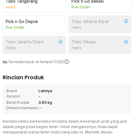
Toko Tangerang
Pick n Go Bekasi
sisa
1
Pre-Order
Pick n Go Depok
Toko Jakarta Barat
Pre-Order
Habis
Toko Jakarta Utara
Toko Cikupa
Habis
Habis
Tersedia bayar di tempat (COD)
Rincian Produk
Brand
Lainnya
Garansi
-
Berat Produk
0.65 kg
Dimensi Kemasan
: -
Kendala ketika berkendara terutama dalam menempuh jarak yang jauh
adalah pegal pada bagian leher. Untuk mengatasinya, Anda dapat
menggunakan bantal leher mobil yang satu ini. Memiliki desain