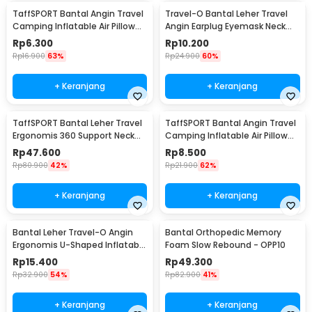
TaffSPORT Bantal Angin Travel
Travel-O Bantal Leher Travel
Camping Inflatable Air Pillow
Angin Earplug Eyemask Neck
330x220mm - XLZT-15
Pillow - RH20
Rp
6.300
Rp
10.200
Rp
16.900
63%
Rp
24.900
60%
+ Keranjang
+ Keranjang
TaffSPORT Bantal Leher Travel
TaffSPORT Bantal Angin Travel
Ergonomis 360 Support Neck
Camping Inflatable Air Pillow
Pillow - NF302
380x240mm - BAT23
Rp
47.600
Rp
8.500
Rp
80.900
42%
Rp
21.900
62%
+ Keranjang
+ Keranjang
Bantal Leher Travel-O Angin
Bantal Orthopedic Memory
Ergonomis U-Shaped Inflatable
Foam Slow Rebound - OPP10
Neck Pillow - RH40
Rp
15.400
Rp
49.300
Rp
32.900
54%
Rp
82.900
41%
+ Keranjang
+ Keranjang