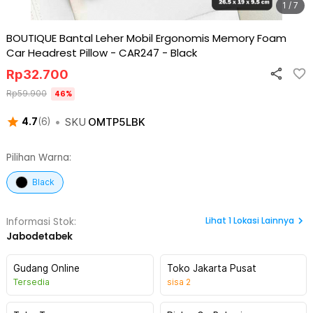
1 / 7
BOUTIQUE Bantal Leher Mobil Ergonomis Memory Foam
Car Headrest Pillow - CAR247
-
Black
Rp
32.700
Rp
59.900
46
%
•
SKU
OMTP5LBK
4.7
(
6
)
Pilihan Warna:
Black
Lihat
1
Lokasi Lainnya
Informasi Stok:
Jabodetabek
Gudang Online
Toko Jakarta Pusat
Tersedia
sisa
2