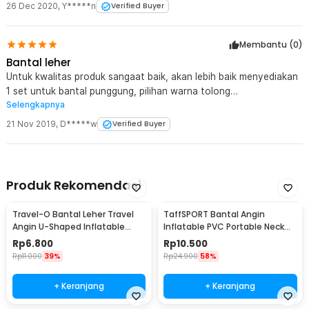
26 Dec 2020
,
Y*****n
Verified Buyer
Membantu (
0
)
Bantal leher
Untuk kwalitas produk sangaat baik, akan lebih baik menyediakan
1 set untuk bantal punggung, pilihan warna tolong
Selengkapnya
disediakan...thanks jaknot.
21 Nov 2019
,
D*****w
Verified Buyer
Produk Rekomendasi
Travel-O Bantal Leher Travel
TaffSPORT Bantal Angin
Angin U-Shaped Inflatable
Inflatable PVC Portable Neck
Neck Pillow - RH20
Pillow High Rest - H0T019
Rp
6.800
Rp
10.500
Rp
11.000
39%
Rp
24.900
58%
+ Keranjang
+ Keranjang