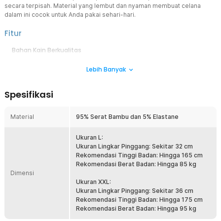
secara terpisah. Material yang lembut dan nyaman membuat celana
dalam ini cocok untuk Anda pakai sehari-hari.
Fitur
Bahan Kain Berkualitas
Kombinasi material serat bambu dan elastane membuat celana
Lebih Banyak
dalam ini lebih adem, lembut, serta cukup elastis. Anda dapat
bergerak bebas dan daerah privat Anda tidak akan mudah
berkeringat saat menggunakan celana dalam ini.
Spesifikasi
Nyaman Digunakan
Celana dalam pria ini dapat mengalirkan sirkulasi udara dengan baik
Material
95% Serat Bambu dan 5% Elastane
sehingga Anda akan selalu nyaman menggunakan celana dalam ini
walaupun beraktivitas berat.
Ukuran L:
Banyak Ukuran
Ukuran Lingkar Pinggang: Sekitar 32 cm
Celana dalam ini tersedia dengan beberapa pilihan ukuran. Anda
Rekomendasi Tinggi Badan: Hingga 165 cm
bisa memilih ukuran yang tepat sesuai dengan kebutuhan. Dengan
Rekomendasi Berat Badan: Hingga 85 kg
begitu beraktivitas jadi lebih nyaman dengan celana dalam dari
Dimensi
BOXHERO.
Ukuran XXL:
Ukuran Lingkar Pinggang: Sekitar 36 cm
Kelengkapan Produk
Rekomendasi Tinggi Badan: Hingga 175 cm
Rekomendasi Berat Badan: Hingga 95 kg
Rincian yang Anda dapatkan untuk pembelian produk ini: