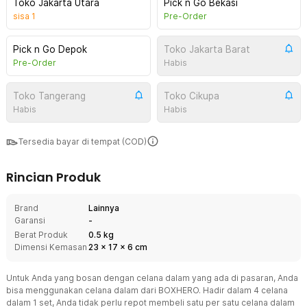
Toko Jakarta Utara
Pick n Go Bekasi
sisa
1
Pre-Order
Pick n Go Depok
Toko Jakarta Barat
Pre-Order
Habis
Toko Tangerang
Toko Cikupa
Habis
Habis
Tersedia bayar di tempat (COD)
Rincian Produk
Brand
Lainnya
Garansi
-
Berat Produk
0.5 kg
Dimensi Kemasan
23
x
17
x
6
cm
Untuk Anda yang bosan dengan celana dalam yang ada di pasaran, Anda
bisa menggunakan celana dalam dari BOXHERO. Hadir dalam 4 celana
dalam 1 set, Anda tidak perlu repot membeli satu per satu celana dalam