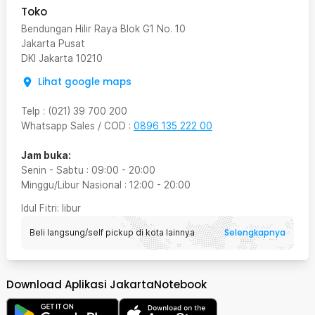
Toko
Bendungan Hilir Raya Blok G1 No. 10
Jakarta Pusat
DKI Jakarta
10210
Lihat google maps
Telp
:
(021) 39 700 200
Whatsapp Sales / COD
:
0896 135 222 00
Jam buka:
Senin - Sabtu
:
09:00
-
20:00
Minggu/Libur Nasional
:
12:00
-
20:00
Idul Fitri
: libur
Selengkapnya
Beli langsung/self pickup di kota lainnya
Download Aplikasi JakartaNotebook