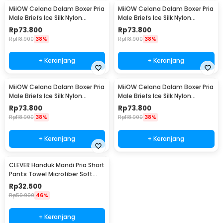
MiiOW Celana Dalam Boxer Pria
MiiOW Celana Dalam Boxer Pria
Male Briefs Ice Silk Nylon
Male Briefs Ice Silk Nylon
Spandex 3 PCS XL - M3
Spandex 3 PCS XXL - M3
Rp
73.800
Rp
73.800
Rp
118.900
38%
Rp
118.900
38%
+ Keranjang
+ Keranjang
MiiOW Celana Dalam Boxer Pria
MiiOW Celana Dalam Boxer Pria
Male Briefs Ice Silk Nylon
Male Briefs Ice Silk Nylon
Spandex 3 PCS XXXL - M3
Spandex 3 PCS XXXXL - M3
Rp
73.800
Rp
73.800
Rp
118.900
38%
Rp
118.900
38%
+ Keranjang
+ Keranjang
CLEVER Handuk Mandi Pria Short
Pants Towel Microfiber Soft
Wearable 140x30cm - CL140
Rp
32.500
Rp
59.900
46%
+ Keranjang