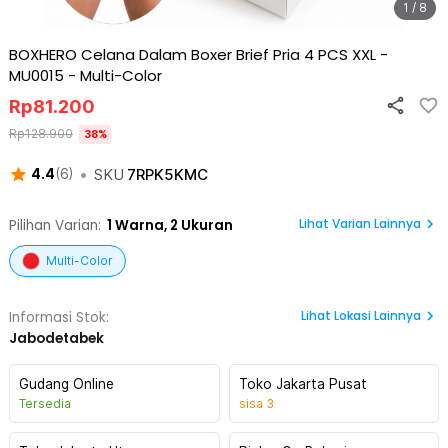
1 / 8
BOXHERO Celana Dalam Boxer Brief Pria 4 PCS XXL -
MU0015
-
Multi-Color
Rp
81.200
Rp
128.900
38
%
•
SKU
7RPK5KMC
4.4
(
6
)
Lihat Varian Lainnya
Pilihan Varian:
1
Warna,
2 Ukuran
Multi-Color
Lihat
Lokasi Lainnya
Informasi Stok:
Jabodetabek
Gudang Online
Toko Jakarta Pusat
Tersedia
sisa
3