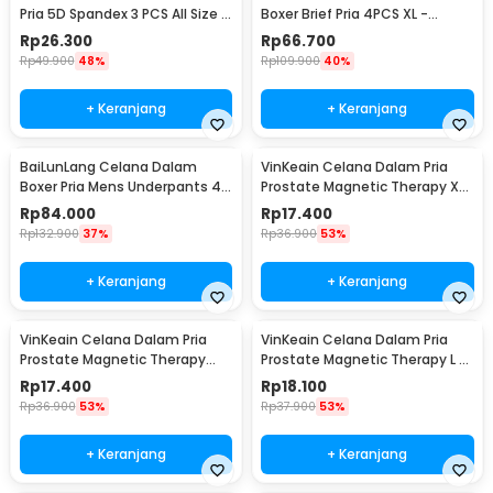
Pria 5D Spandex 3 PCS All Size -
Boxer Brief Pria 4PCS XL -
MU0020
MU0030
Rp
26.300
Rp
66.700
Rp
49.900
48%
Rp
109.900
40%
+ Keranjang
+ Keranjang
BaiLunLang Celana Dalam
VinKeain Celana Dalam Pria
Boxer Pria Mens Underpants 4
Prostate Magnetic Therapy XXL
PCS M - 0809
- A004
Rp
84.000
Rp
17.400
Rp
132.900
37%
Rp
36.900
53%
+ Keranjang
+ Keranjang
VinKeain Celana Dalam Pria
VinKeain Celana Dalam Pria
Prostate Magnetic Therapy
Prostate Magnetic Therapy L -
XXXXL - A004
A004
Rp
17.400
Rp
18.100
Rp
36.900
53%
Rp
37.900
53%
+ Keranjang
+ Keranjang