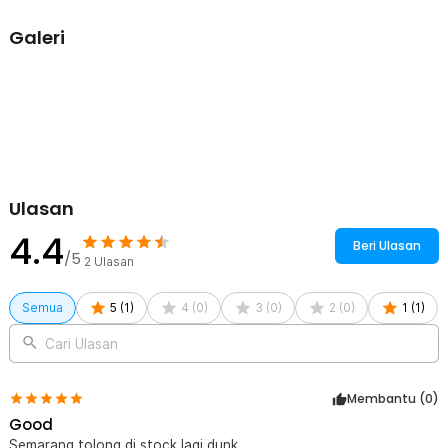
4 x BOXHERO Celana Dalam Boxer Brief Pria 4 PCS - MU0015
Galeri
Ulasan
4.4
Beri Ulasan
/5
2
Ulasan
Semua
5
(
1
)
4
(
0
)
3
(
0
)
2
(
0
)
1
(
1
)
Cari Ulasan
Membantu (
0
)
Good
Semarang tolong di stock lagi dunk