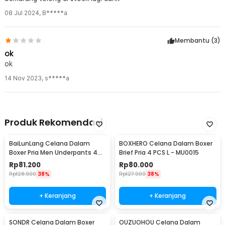
08 Jul 2024
,
B*****a
Membantu (
3
)
ok
ok
14 Nov 2023
,
s*****a
Produk Rekomendasi
BaiLunLang Celana Dalam
BOXHERO Celana Dalam Boxer
Boxer Pria Men Underpants 4
Brief Pria 4 PCS L - MU0015
PCS XXXL Model 1 - 0808
Rp
81.200
Rp
80.000
Rp
128.900
38%
Rp
127.900
38%
+ Keranjang
+ Keranjang
SONDR Celana Dalam Boxer
OUZUOHOU Celana Dalam