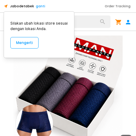
Jabodetabek
ganti
Order Tracking
Alat Kopi
Silakan ubah lokasi store sesuai
dengan lokasi Anda.
Mengerti