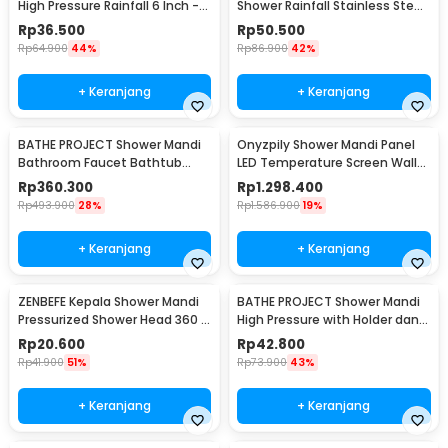
High Pressure Rainfall 6 Inch -
Shower Rainfall Stainless Steel
30LYH
Square 8Inch - 201
Rp
36.500
Rp
50.500
Rp
64.900
44%
Rp
86.900
42%
+ Keranjang
+ Keranjang
BATHE PROJECT Shower Mandi
Onyzpily Shower Mandi Panel
Bathroom Faucet Bathtub
LED Temperature Screen Wall
Mixer 3 Way - B002
Mounted - 8006
Rp
360.300
Rp
1.298.400
Rp
493.900
28%
Rp
1.586.900
19%
+ Keranjang
+ Keranjang
ZENBEFE Kepala Shower Mandi
BATHE PROJECT Shower Mandi
Pressurized Shower Head 360 -
High Pressure with Holder dan
ZE360
Selang - K003
Rp
20.600
Rp
42.800
Rp
41.900
51%
Rp
73.900
43%
+ Keranjang
+ Keranjang