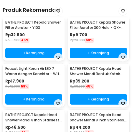
Produk Rekomendasi
BATHE PROJECT Kepala Shower
BATHE PROJECT Kepala Shower
Filter Aerator - Y103
Filter Aerator 300 Hole - QX-
FL998
Rp
32.900
Rp
9.700
Rp
59.900
46%
Rp
23.900
60%
+ Keranjang
+ Keranjang
Faucet Light Keran Air LED 7
BATHE PROJECT Kepala Head
Warna dengan Konektor - WH-
Shower Mandi Bentuk Kotak
F03
8Inch 305gr - MK-701
Rp
17.900
Rp
35.200
Rp
42.900
59%
Rp
63.900
45%
+ Keranjang
+ Keranjang
BATHE PROJECT Kepala Head
BATHE PROJECT Kepala Head
Shower Mandi 8 Inch Stainless
Shower Mandi 8 Inch Stainless
Steel Kotak - ADQ0098
Steel Bulat - ADQ0098
Rp
46.500
Rp
44.200