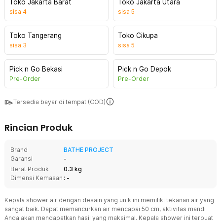
Toko Jakarta Barat
Toko Jakarta Utara
sisa
4
sisa
5
Toko Tangerang
Toko Cikupa
sisa
3
sisa
5
Pick n Go Bekasi
Pick n Go Depok
Pre-Order
Pre-Order
Tersedia bayar di tempat (COD)
Rincian Produk
Brand
BATHE PROJECT
Garansi
-
Berat Produk
0.3 kg
Dimensi Kemasan
: -
Kepala shower air dengan desain yang unik ini memiliki tekanan air yang
sangat baik. Dapat memancurkan air mencapai 50 cm, aktivitas mandi
Anda akan mendapatkan hasil yang maksimal. Kepala shower ini terbuat