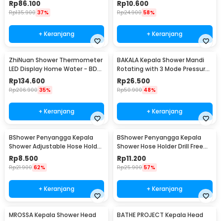
F10BXGDP
K001
Rp
86.100
Rp
10.600
Rp
135.900
37%
Rp
24.900
58%
+ Keranjang
+ Keranjang
ZhiNuan Shower Thermometer
BAKALA Kepala Shower Mandi
LED Display Home Water - BD-
Rotating with 3 Mode Pressure
LS-01
- BR-2223
Rp
134.600
Rp
26.500
Rp
206.900
35%
Rp
50.900
48%
+ Keranjang
+ Keranjang
BShower Penyangga Kepala
BShower Penyangga Kepala
Shower Adjustable Hose Holder
Shower Hose Holder Drill Free
1/2 Inch - BR-201
Selang 1/2 Inch - A-0081
Rp
8.500
Rp
11.200
Rp
21.900
62%
Rp
25.900
57%
+ Keranjang
+ Keranjang
MROSSA Kepala Shower Head
BATHE PROJECT Kepala Head