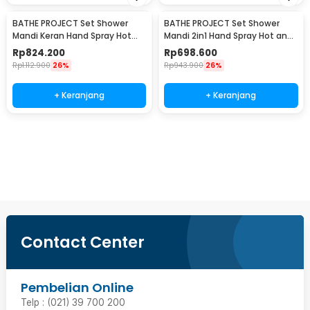
BATHE PROJECT Set Shower
BATHE PROJECT Set Shower
Mandi Keran Hand Spray Hot
Mandi 2in1 Hand Spray Hot and
and Cold Water - Q3-WAY
Cold Water - Q2-WAY
Rp
824.200
Rp
698.600
Rp
1.112.900
26%
Rp
943.900
26%
+ Keranjang
+ Keranjang
Beli Sekarang
Contact Center
Pembelian Online
Telp : (021) 39 700 200