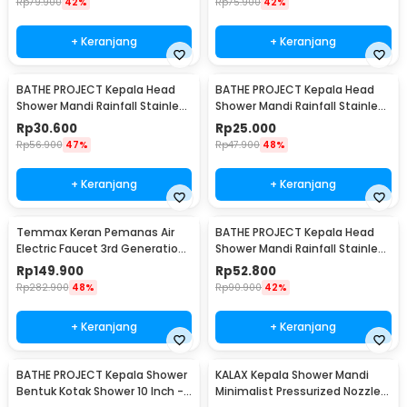
Rp
79.900
42%
Rp
75.900
42%
+ Keranjang
+ Keranjang
BATHE PROJECT Kepala Head
BATHE PROJECT Kepala Head
Shower Mandi Rainfall Stainless
Shower Mandi Rainfall Stainless
Steel Round 8 Inch - Cosmo
Steel Round 6 Inch - Cosmo
Rp
30.600
Rp
25.000
200
200
Rp
56.900
47%
Rp
47.900
48%
+ Keranjang
+ Keranjang
Temmax Keran Pemanas Air
BATHE PROJECT Kepala Head
Electric Faucet 3rd Generation
Shower Mandi Rainfall Stainless
3000W - RX-008
Steel Round 9.5 Inch - Cosmo
Rp
149.900
Rp
52.800
200
Rp
282.900
48%
Rp
90.900
42%
+ Keranjang
+ Keranjang
BATHE PROJECT Kepala Shower
KALAX Kepala Shower Mandi
Bentuk Kotak Shower 10 Inch -
Minimalist Pressurized Nozzle -