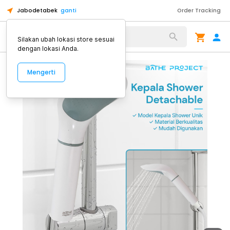
Jabodetabek
ganti
Order Tracking
Alat Kopi
Silakan ubah lokasi store sesuai
dengan lokasi Anda.
Mengerti