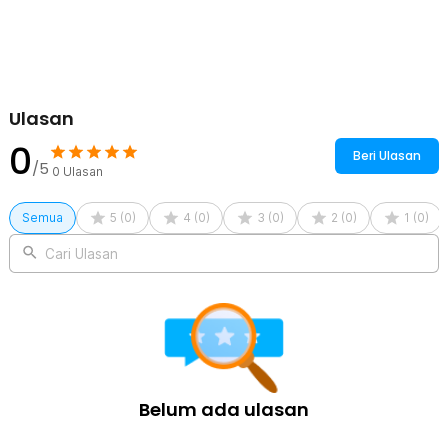
yang cukup umum digunakan pipa-pipa air di perumahan Indonesia.
Kelengkapan Produk
Rincian yang Anda dapatkan untuk pembelian produk ini:
1 x BATHE PROJECT Kepala Shower Head Detachable High
Ulasan
Pressure Water Saving - BR-230
0
Beri Ulasan
/5
0
Ulasan
Semua
5
(
0
)
4
(
0
)
3
(
0
)
2
(
0
)
1
(
0
)
Cari Ulasan
Belum ada ulasan