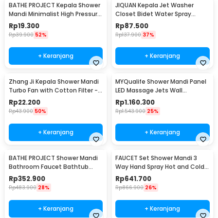
BATHE PROJECT Kepala Shower
JIQUAN Kepala Jet Washer
Mandi Minimalist High Pressure
Closet Bidet Water Spray
5 Mode - K003
Stainless Steel - T103
Rp
19.300
Rp
87.500
Rp
39.900
52%
Rp
137.900
37%
+ Keranjang
+ Keranjang
Zhang Ji Kepala Shower Mandi
MYQualife Shower Mandi Panel
Turbo Fan with Cotton Filter -
LED Massage Jets Wall
C193
Mounted - 8009
Rp
22.200
Rp
1.160.300
Rp
43.900
50%
Rp
1.543.900
25%
+ Keranjang
+ Keranjang
BATHE PROJECT Shower Mandi
FAUCET Set Shower Mandi 3
Bathroom Faucet Bathtub
Way Hand Spray Hot and Cold 3
Mixer 3 Way 8 Inch - 50102O
Button - 3HC
Rp
352.900
Rp
641.700
Rp
483.900
28%
Rp
866.900
26%
+ Keranjang
+ Keranjang