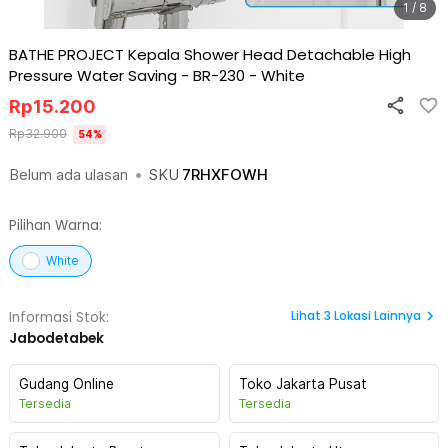
1 / 8
BATHE PROJECT Kepala Shower Head Detachable High
Pressure Water Saving - BR-230
-
White
Rp
15.200
Rp
32.900
54
%
Belum ada ulasan
•
SKU
7RHXFOWH
Pilihan Warna:
White
Lihat
3
Lokasi Lainnya
Informasi Stok:
Jabodetabek
Gudang Online
Toko Jakarta Pusat
Tersedia
Tersedia