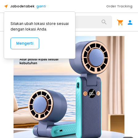
Jabodetabek
ganti
Order Tracking
Alat Kopi
Silakan ubah lokasi store sesuai
dengan lokasi Anda.
Mengerti