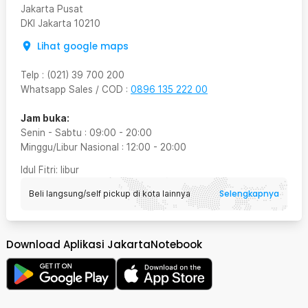
Jakarta Pusat
DKI Jakarta
10210
Lihat google maps
Telp
:
(021) 39 700 200
Whatsapp Sales / COD
:
0896 135 222 00
Jam buka:
Senin - Sabtu
:
09:00
-
20:00
Minggu/Libur Nasional
:
12:00
-
20:00
Idul Fitri
: libur
Selengkapnya
Beli langsung/self pickup di kota lainnya
Download Aplikasi JakartaNotebook