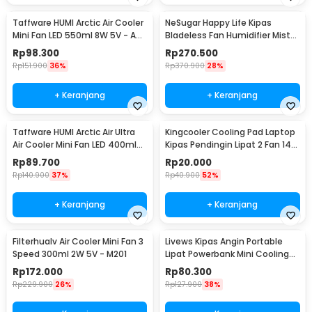
Taffware HUMI Arctic Air Cooler
NeSugar Happy Life Kipas
Mini Fan LED 550ml 8W 5V - AA-
Bladeless Fan Humidifier Mist
MC4
LED - R011
Rp
98.300
Rp
270.500
Rp
151.900
36%
Rp
370.900
28%
+ Keranjang
+ Keranjang
Taffware HUMI Arctic Air Ultra
Kingcooler Cooling Pad Laptop
Air Cooler Mini Fan LED 400ml
Kipas Pendingin Lipat 2 Fan 14
8W 5V - K-F009
Inch - 818
Rp
89.700
Rp
20.000
Rp
140.900
37%
Rp
40.900
52%
+ Keranjang
+ Keranjang
Filterhualv Air Cooler Mini Fan 3
Livews Kipas Angin Portable
Speed 300ml 2W 5V - M201
Lipat Powerbank Mini Cooling
Fan 3000mAh - F3
Rp
172.000
Rp
80.300
Rp
229.900
26%
Rp
127.900
38%