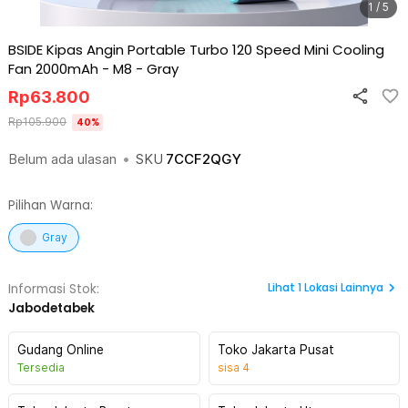
1 / 5
BSIDE Kipas Angin Portable Turbo 120 Speed Mini Cooling
Fan 2000mAh - M8
-
Gray
Rp
63.800
Rp
105.900
40
%
Belum ada ulasan
•
SKU
7CCF2QGY
Pilihan Warna:
Gray
Lihat
1
Lokasi Lainnya
Informasi Stok:
Jabodetabek
Gudang Online
Toko Jakarta Pusat
Tersedia
sisa
4