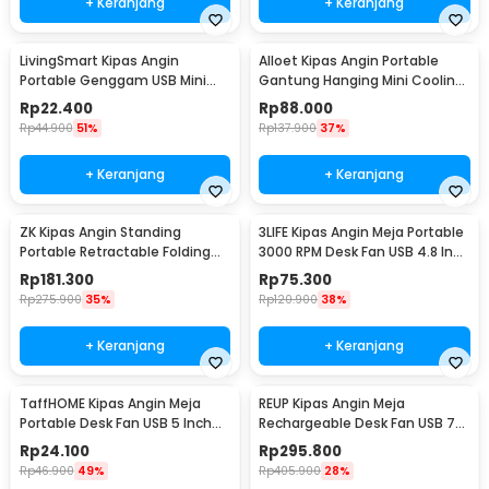
+ Keranjang
+ Keranjang
LivingSmart Kipas Angin
Alloet Kipas Angin Portable
Portable Genggam USB Mini
Gantung Hanging Mini Cooling
Cooling Fan 1200mAh - SS-2
Fan 1800mAh - DQ203
Rp
22.400
Rp
88.000
Rp
44.900
51%
Rp
137.900
37%
+ Keranjang
+ Keranjang
ZK Kipas Angin Standing
3LIFE Kipas Angin Meja Portable
Portable Retractable Folding
3000 RPM Desk Fan USB 4.8 Inch
Fan 7200mAh - ZK-20321
5W - 312
Rp
181.300
Rp
75.300
Rp
275.900
35%
Rp
120.900
38%
+ Keranjang
+ Keranjang
TaffHOME Kipas Angin Meja
REUP Kipas Angin Meja
Portable Desk Fan USB 5 Inch
Rechargeable Desk Fan USB 7
2.5W - YZ-007
Inch 10000mAh - DQ212
Rp
24.100
Rp
295.800
Rp
46.900
49%
Rp
405.900
28%