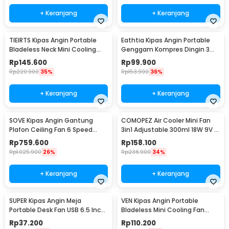
+ Keranjang
+ Keranjang
TIEIRTS Kipas Angin Portable
Eathtia Kipas Angin Portable
Bladeless Neck Mini Cooling
Genggam Kompres Dingin 3
Fan 5000mAh - H12
Speed 2200mAh - WX-622
Rp
145.600
Rp
99.900
Rp
220.900
35%
Rp
153.900
36%
+ Keranjang
+ Keranjang
SOVE Kipas Angin Gantung
COMOPEZ Air Cooler Mini Fan
Plafon Ceiling Fan 6 Speed
3in1 Adjustable 300ml 18W 9V -
Reversible 52 Inch - FS2007
YY-01
Rp
759.600
Rp
158.100
Rp
1.025.900
26%
Rp
236.900
34%
+ Keranjang
+ Keranjang
SUPER Kipas Angin Meja
VEN Kipas Angin Portable
Portable Desk Fan USB 6.5 Inch
Bladeless Mini Cooling Fan
4.5W - A8
Power Bank 3000mAh - 348
Rp
37.200
Rp
110.200