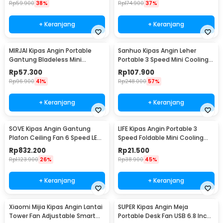
Rp
59.900
38%
Rp
174.900
37%
+ Keranjang
+ Keranjang
MIRJAI Kipas Angin Portable
Sanhuo Kipas Angin Leher
Gantung Bladeless Mini
Portable 3 Speed Mini Cooling
Cooling Fan 1200mAh - 6171
Fan 1800mAh - 350
Rp
57.300
Rp
107.900
Rp
96.900
41%
Rp
248.000
57%
+ Keranjang
+ Keranjang
SOVE Kipas Angin Gantung
LIFE Kipas Angin Portable 3
Plafon Ceiling Fan 6 Speed LED
Speed Foldable Mini Cooling
52 Inch - FS2008
Fan 800mAh - Y8
Rp
832.200
Rp
21.500
Rp
1.123.900
26%
Rp
38.900
45%
+ Keranjang
+ Keranjang
Xiaomi Mijia Kipas Angin Lantai
SUPER Kipas Angin Meja
Tower Fan Adjustable Smart
Portable Desk Fan USB 6.8 Inch