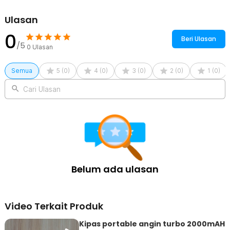
1 x Panduan Penggunaan
Ulasan
0
Beri Ulasan
/5
0
Ulasan
Semua
5
(
0
)
4
(
0
)
3
(
0
)
2
(
0
)
1
(
0
)
Cari Ulasan
Belum ada ulasan
Video Terkait Produk
Kipas portable angin turbo 2000mAH