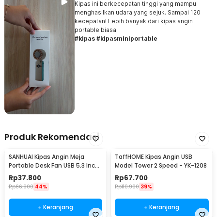
Kipas ini berkecepatan tinggi yang mampu
menghasilkan udara yang sejuk. Sampai 120
kecepatan! Lebih banyak dari kipas angin
portable biasa
#kipas #kipasminiportable
Produk Rekomendasi
SANHUAI Kipas Angin Meja
TaffHOME Kipas Angin USB
Portable Desk Fan USB 5.3 Inch
Model Tower 2 Speed - YK-1208
2.5W - A18
Rp
37.800
Rp
67.700
Rp
66.900
44%
Rp
110.900
39%
+ Keranjang
+ Keranjang