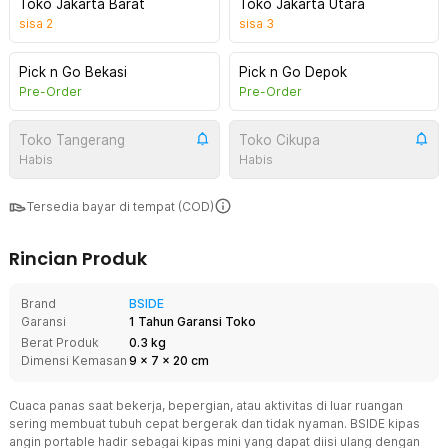
Toko Jakarta Barat
Toko Jakarta Utara
sisa
2
sisa
3
Pick n Go Bekasi
Pick n Go Depok
Pre-Order
Pre-Order
Toko Tangerang
Toko Cikupa
Habis
Habis
Tersedia bayar di tempat (COD)
Rincian Produk
Brand
BSIDE
Garansi
1 Tahun Garansi Toko
Berat Produk
0.3 kg
Dimensi Kemasan
9
x
7
x
20
cm
Cuaca panas saat bekerja, bepergian, atau aktivitas di luar ruangan
sering membuat tubuh cepat bergerak dan tidak nyaman. BSIDE kipas
angin portable hadir sebagai kipas mini yang dapat diisi ulang dengan