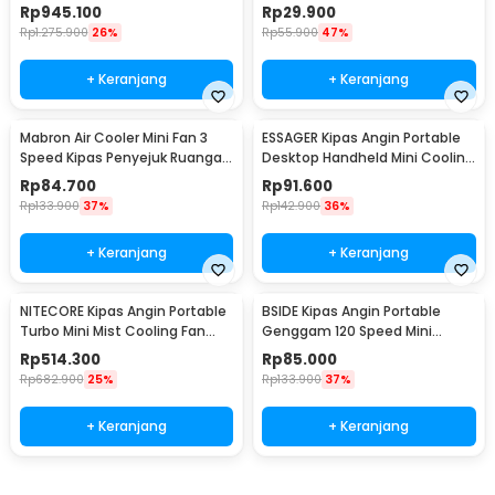
App - BPTS02DM
3W - M9
Rp
945.100
Rp
29.900
Rp
1.275.900
26%
Rp
55.900
47%
+ Keranjang
+ Keranjang
Mabron Air Cooler Mini Fan 3
ESSAGER Kipas Angin Portable
Speed Kipas Penyejuk Ruangan
Desktop Handheld Mini Cooling
600ml 10W 5V - MB-60
Fan 1200mAh - F-055
Rp
84.700
Rp
91.600
Rp
133.900
37%
Rp
142.900
36%
+ Keranjang
+ Keranjang
NITECORE Kipas Angin Portable
BSIDE Kipas Angin Portable
Turbo Mini Mist Cooling Fan
Genggam 120 Speed Mini
3500 mAh - izzCool 30
Cooling Fan 2000mAh - M6
Rp
514.300
Rp
85.000
Rp
682.900
25%
Rp
133.900
37%
+ Keranjang
+ Keranjang