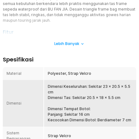
semua kebutuhan berkendara lebih praktis menggunakan tas frame
sepeda waterproof dari BU FAN JIA. Desain triangle frame bag membuat
tas lebih stabil, ringkas, dan tidak mengganggu aktivitas gowes harian
maupun touring jarak jauh.
Fitur
Desain Triangle Frame Ergonomis
Lebih Banyak
Tas sepeda ini dirancang khusus mengikuti bentuk segitiga pada
rangka sepeda sehingga terlihat lebih rapi dan aerodinamis. Posisi
Spesifikasi
pemasangan membuat barang bawaan tetap mudah dijangkau
tanpa mengganggu kenyamanan berkendara. Model frame bag
seperti ini sangat cocok digunakan untuk sepeda MTB, road bike,
Material
Polyester, Strap Velcro
maupun sepeda lipat.
Holder Botol Minum Praktis
Dimensi Keseluruhan: Sekitar 23 x 20.5 x 5.5
Bagian bawah tas dilengkapi tempat khusus untuk menyimpan botol
cm
minum agar lebih mudah diakses saat bersepeda. Holder mampu
Dimensi Tas: Sekitar 20.5 x 18 x 5.5 cm
Dimensi
menampung botol dengan diameter hingga sekitar 7 cm sehingga
kompatibel dengan banyak jenis botol olahraga. Dengan adanya
Dimensi Tempat Botol:
holder ini, Anda tidak perlu membeli tempat botol tambahan pada
Panjang: Sekitar 16 cm
sepeda.
Kecocokan Dimensi Botol: Berdiameter 7 cm
Material Waterproof Tahan Air
Sistem
Menggunakan material polyester tebal yang memiliki kemampuan
Strap Velcro
Pemasangan