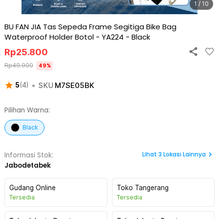
1 / 10
BU FAN JIA Tas Sepeda Frame Segitiga Bike Bag
Waterproof Holder Botol - YA224
-
Black
Rp
25.800
Rp
49.900
49
%
•
SKU
M7SE05BK
5
(
4
)
Pilihan Warna:
Black
Lihat
3
Lokasi Lainnya
Informasi Stok:
Jabodetabek
Gudang Online
Toko Tangerang
Tersedia
Tersedia