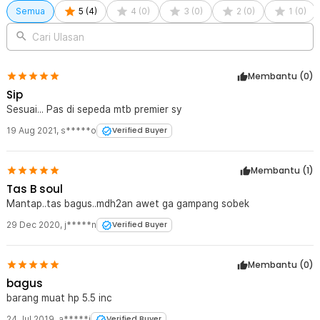
sepeda praktis dan multifungsi.
Semua
5
(
4
)
4
(
0
)
3
(
0
)
2
(
0
)
1
(
0
)
Kelengkapan Produk
Cari Ulasan
Rincian yang Anda dapatkan untuk pembelian produk ini:
1 x BU FAN JIA Tas Sepeda Frame Segitiga Bike Bag Waterproof
Membantu (
0
)
Holder Botol - YA224
Sip
Sesuai... Pas di sepeda mtb premier sy
19 Aug 2021
,
s*****o
Verified Buyer
Membantu (
1
)
Tas B soul
Mantap..tas bagus..mdh2an awet ga gampang sobek
29 Dec 2020
,
j*****n
Verified Buyer
Membantu (
0
)
bagus
barang muat hp 5.5 inc
24 Jul 2019
,
a*****i
Verified Buyer