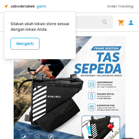
Jabodetabek
ganti
Order Tracking
Alat Kopi
Silakan ubah lokasi store sesuai
dengan lokasi Anda.
Mengerti