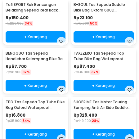
TaffSPORT Rak Boncengan
B-SOUL Tas Sepeda Saddle
Belakang Sepeda Rear Rack
Bike Bag Oxford 600D
Quick Mount - K10
Waterproof Reflektif
Rp
150.400
Rp
23.100
Rp
226.900
34%
Rp
45.900
50%
+ Keranjang
+ Keranjang
BENGGUO Tas Sepeda
TAKEZERO Tas Sepeda Top
Handlebar Selempang Bike Bag
Tube Bike Bag Waterproof
Waterproof Multifungsi - P200
Holder HP 6.8 Inch - TZ47
Rp
67.700
Rp
87.400
Rp
98.900
32%
Rp
136.900
37%
+ Keranjang
+ Keranjang
TBD Tas Sepeda Top Tube Bike
SHOPRIME Tas Motor Touring
Bag Oxford Waterproof
Samping Anti Air Side Saddle
Kapasitas Besar - TB01
Bag - SH58L
Rp
16.800
Rp
328.400
Rp
35.900
54%
Rp
449.900
28%
+ Keranjang
+ Keranjang