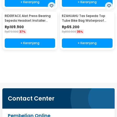
+ Keranjang
+ Keranjang
RIDERFACE Alat Press Bearing
RZAHUAHU Tas Sepeda Top
Sepeda Headset Installer
Tube Bike Bag Waterproof
BB86-92 Tool - HP-7070
Holder HP 6.5 Inch - TZ50
Rp
109.900
Rp
65.200
Rp
173.900
37%
Rp
100.000
35%
+ Keranjang
+ Keranjang
Beli Sekarang
Contact Center
Pembelian Online