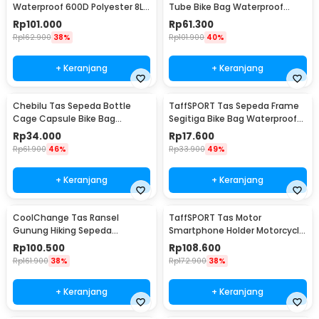
Waterproof 600D Polyester 8L -
Tube Bike Bag Waterproof
14024
Holder HP 6 Inch - ROS12
Rp
101.000
Rp
61.300
Rp
162.900
38%
Rp
101.900
40%
+ Keranjang
+ Keranjang
Chebilu Tas Sepeda Bottle
TaffSPORT Tas Sepeda Frame
Cage Capsule Bike Bag
Segitiga Bike Bag Waterproof
Waterproof Hard Shell
Nylon - YA187
Rp
34.000
Rp
17.600
Rp
61.900
46%
Rp
33.900
49%
+ Keranjang
+ Keranjang
CoolChange Tas Ransel
TaffSPORT Tas Motor
Gunung Hiking Sepeda
Smartphone Holder Motorcycle
Waterproof 10L - GC10
Fuel Bag - SA212
Rp
100.500
Rp
108.600
Rp
161.900
38%
Rp
172.900
38%
+ Keranjang
+ Keranjang