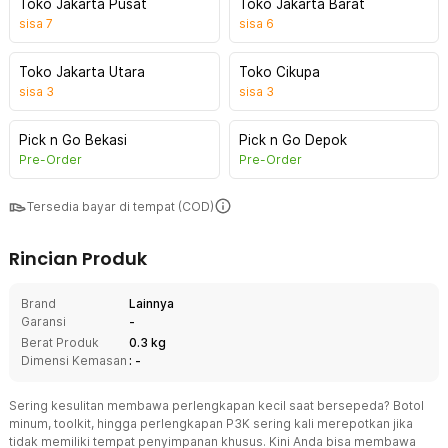
Toko Jakarta Pusat
Toko Jakarta Barat
sisa
7
sisa
6
Toko Jakarta Utara
Toko Cikupa
sisa
3
sisa
3
Pick n Go Bekasi
Pick n Go Depok
Pre-Order
Pre-Order
Tersedia bayar di tempat (COD)
Rincian Produk
Brand
Lainnya
Garansi
-
Berat Produk
0.3 kg
Dimensi Kemasan
: -
Sering kesulitan membawa perlengkapan kecil saat bersepeda? Botol
minum, toolkit, hingga perlengkapan P3K sering kali merepotkan jika
tidak memiliki tempat penyimpanan khusus. Kini Anda bisa membawa