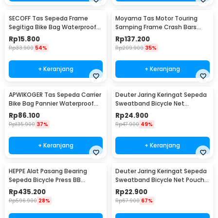
SECOFF Tas Sepeda Frame
Moyama Tas Motor Touring
Segitiga Bike Bag Waterproof
Samping Frame Crash Bars
Kapasitas Besar - SF20
Waterproof Bag 8L - INU27
Rp
15.800
Rp
137.200
Rp
33.900
54%
Rp
209.900
35%
+ Keranjang
+ Keranjang
APWIKOGER Tas Sepeda Carrier
Deuter Jaring Keringat Sepeda
Bike Bag Pannier Waterproof
Sweatband Bicycle Net
15L - PE2
Waterproof Denim - D550
Rp
86.100
Rp
24.900
Rp
135.900
37%
Rp
47.900
49%
+ Keranjang
+ Keranjang
HEPPE Alat Pasang Bearing
Deuter Jaring Keringat Sepeda
Sepeda Bicycle Press BB
Sweatband Bicycle Net Pouch
Aluminium Alloy - HP-7075
Touchscreen - D660
Rp
435.200
Rp
22.900
Rp
596.900
28%
Rp
67.900
67%