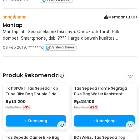
Membantu (
0
)
Mantap
Mantap lah. Sesuai ekspektasi saya. Cocok utk taruh P3k,
dompet, Smartphone, dsb. ???? Harga dibawah kualitas
????????????????????
08 Feb 2019
,
Y*****o
Verified Buyer
Produk Rekomendasi
TaffSPORT Tas Sepeda Top
Tas Sepeda Frame Segitiga
Tube Bike Bag Double Side
Bike Bag Water Resistant
Waterproof
Kapasitas Besar 2L - ROS126
Rp
14.200
Rp
48.100
Rp
29.900
53%
Rp
81.900
42%
+ Keranjang
+ Keranjang
Tas Sepeda Carrier Bike Bag
ROSWHEEL Tas Sepeda Top