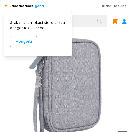
Jabodetabek
ganti
Order Tracking
Alat Kopi
Silakan ubah lokasi store sesuai
dengan lokasi Anda.
Mengerti