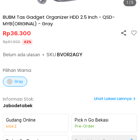
1 / 5
BUBM Tas Gadget Organizer HDD 2.5 Inch - QSD-
MYB(ORIGINAL)
-
Gray
Rp
36.300
Rp
61.900
42
%
Belum ada ulasan
•
SKU
BVOR2AGY
Pilihan Warna:
Gray
Lihat
Lokasi Lainnya
Informasi Stok:
Jabodetabek
Gudang Online
Pick n Go Bekasi
sisa
2
Pre-Order