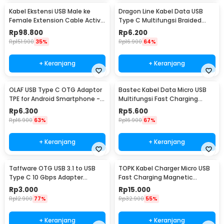
Kabel Ekstensi USB Male ke
Dragon Line Kabel Data USB
Female Extension Cable Active
Type C Multifungsi Braided
Repeater 18.4M - C380
480Mbps 30cm - AV140
Rp
98.800
Rp
6.200
Rp
151.900
35%
Rp
16.900
64%
+ Keranjang
+ Keranjang
OLAF USB Type C OTG Adaptor
Bastec Kabel Data Micro USB
TPE for Android Smartphone -
Multifungsi Fast Charging
PJ1658-01
Braided 100cm - BN100
Rp
6.300
Rp
5.600
Rp
16.900
63%
Rp
16.900
67%
+ Keranjang
+ Keranjang
Taffware OTG USB 3.1 to USB
TOPK Kabel Charger Micro USB
Type C 10 Gbps Adapter
Fast Charging Magnetic
Converter - A2
Braided 5V 2.4A 1M - CS1711
Rp
3.000
Rp
15.000
Rp
12.900
77%
Rp
32.900
55%
+ Keranjang
+ Keranjang