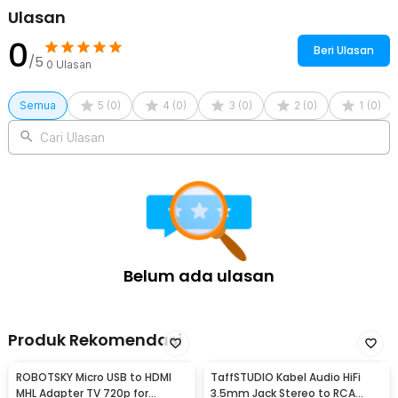
Rincian yang Anda dapatkan untuk pembelian produk ini:
Ulasan
1 x BUBM Tas Gadget Organizer HDD 2.5 Inch - QSD-
MYB(ORIGINAL)
0
Beri Ulasan
/5
0
Ulasan
Semua
5
(
0
)
4
(
0
)
3
(
0
)
2
(
0
)
1
(
0
)
Cari Ulasan
Belum ada ulasan
Produk Rekomendasi
ROBOTSKY Micro USB to HDMI
TaffSTUDIO Kabel Audio HiFi
MHL Adapter TV 720p for
3.5mm Jack Stereo to RCA