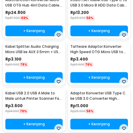
USB OTG Hub 4in1 Data Cable
USB 3.0 Micro B HDD Data Cable
& Charge 3 Port - M3H4
1M - SGC10
Rp
24.800
Rp
13.200
Rp
47.900
49%
Rp
29.900
56%
+ Keranjang
+ Keranjang
Kabel Splitter Audio Charging
Taffware Adaptor Konverter
Micro USB ke AUX 3.5mm + USB
High Speed OTG Micro USB to
Male 50cm - V835
USB Type C 3.1 - US189
Rp
3.100
Rp
3.400
Rp
13.900
78%
Rp
13.900
76%
+ Keranjang
+ Keranjang
Kabel USB 2.0 USB A Male to
Adaptor Konverter USB Type C
Male untuk Printer Scanner Fax
ke USB 3.0 Converter High
TPE 1M
Speed 5Gbps - AG975
Rp
3.600
Rp
11.000
Rp
14.900
76%
Rp
25.900
58%
+ Keranjang
+ Keranjang