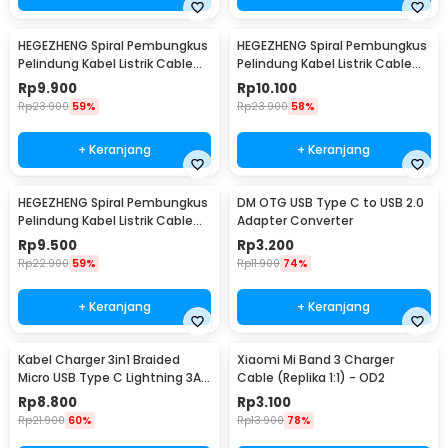
HEGEZHENG Spiral Pembungkus
HEGEZHENG Spiral Pembungkus
Pelindung Kabel Listrik Cable
Pelindung Kabel Listrik Cable
Organizer 6mmx14M - HPS-60
Organizer 10mmx8M - HPS-60
Rp
9.900
Rp
10.100
Rp
23.900
59%
Rp
23.900
58%
+ Keranjang
+ Keranjang
HEGEZHENG Spiral Pembungkus
DM OTG USB Type C to USB 2.0
Pelindung Kabel Listrik Cable
Adapter Converter
Organizer 14mmx4.5M - HPS-
Rp
9.500
Rp
3.200
60
Rp
22.900
59%
Rp
11.900
74%
+ Keranjang
+ Keranjang
Kabel Charger 3in1 Braided
Xiaomi Mi Band 3 Charger
Micro USB Type C Lightning 3A
Cable (Replika 1:1) - OD2
1.2M - US186
Rp
8.800
Rp
3.100
Rp
21.900
60%
Rp
13.900
78%