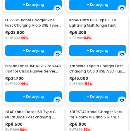
+ Keranjang
+ Keranjang
FLOVEME Kabel Charger 2in1
Kabel Data USB Type C To
Fast Charging Micro USB Type
Lightning Multifungsi Fast
C 14W 1.2M - B00626
Charging 5V 2A 1M - 1636
Rp
23.600
Rp
6.300
Rp
45.900
49%
Rp
16.900
63%
+ Keranjang
+ Keranjang
Prolific Kabel USB RS232 to RJ45
Taffware Kepala Charger Fast
1.8M for Cisco Huawei Server
Charging QC3.0 USB A EU Plug
Router - PL2303RA
3A 18W - TE-007
Rp
31.700
Rp
16.800
Rp
57.900
46%
Rp
35.900
54%
+ Keranjang
+ Keranjang
OLAF Kabel Data USB Type C
XBERSTAR Kabel Charger Dock
Multifungsi Fast charging L
for Xiaomi Mi Band 5 6 7 30cm
Shape 5A 1M - OL01
- EDCS300
Rp
8.500
Rp
6.800
Rp
21.900
62%
Rp
17.900
63%