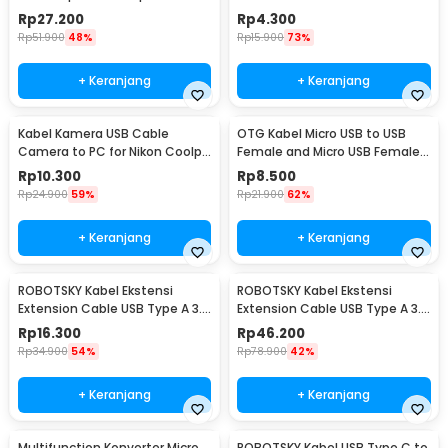
Smartphone - S2
Male AUX TPE A 1M - S-PC-521
Rp
27.200
Rp
4.300
Rp
51.900
48%
Rp
15.900
73%
+ Keranjang
+ Keranjang
Kabel Kamera USB Cable
OTG Kabel Micro USB to USB
Camera to PC for Nikon Coolpix
Female and Micro USB Female
1.5 M - UC-E6
18cm - A-UOY-02
Rp
10.300
Rp
8.500
Rp
24.900
59%
Rp
21.900
62%
+ Keranjang
+ Keranjang
ROBOTSKY Kabel Ekstensi
ROBOTSKY Kabel Ekstensi
Extension Cable USB Type A 3.0
Extension Cable USB Type A 3.0
Male ke Female 1.5M - A27
Male ke Female 5M - A27
Rp
16.300
Rp
46.200
Rp
34.900
54%
Rp
78.900
42%
+ Keranjang
+ Keranjang
Multifunction Konverter Micro
ROBOTSKY Kabel USB Type C to