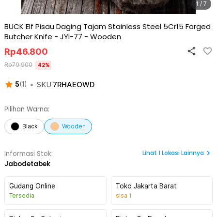
1 / 7
BUCK Elf Pisau Daging Tajam Stainless Steel 5Cr15 Forged
Butcher Knife - JYI-77
-
Wooden
Rp
46.800
Rp
79.900
42
%
•
SKU
7RHAEOWD
5
(
1
)
Pilihan Warna:
Black
Wooden
Lihat
1
Lokasi Lainnya
Informasi Stok:
Jabodetabek
Gudang Online
Toko Jakarta Barat
Tersedia
sisa
1