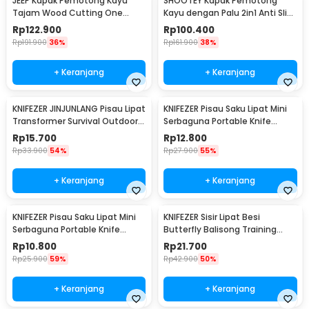
JEEP Kapak Pemotong Kayu
SHOOTEY Kapak Pemotong
Tajam Wood Cutting One
Kayu dengan Palu 2in1 Anti Slip
Handed Axe - JP57
Aluminium Alloy - JHD-A018
Rp
122.900
Rp
100.400
Rp
191.900
36%
Rp
161.900
38%
+ Keranjang
+ Keranjang
KNIFEZER JINJUNLANG Pisau Lipat
KNIFEZER Pisau Saku Lipat Mini
Transformer Survival Outdoor
Serbaguna Portable Knife
Knife - JL-10A
Survival - W46
Rp
15.700
Rp
12.800
Rp
33.900
54%
Rp
27.900
55%
+ Keranjang
+ Keranjang
KNIFEZER Pisau Saku Lipat Mini
KNIFEZER Sisir Lipat Besi
Serbaguna Portable Knife
Butterfly Balisong Training
Survival Tool - W33
Knife 220mm - JL07
Rp
10.800
Rp
21.700
Rp
25.900
59%
Rp
42.900
50%
+ Keranjang
+ Keranjang