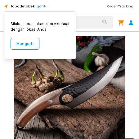
Jabodetabek
ganti
Order Tracking
Alat Kopi
Silakan ubah lokasi store sesuai
dengan lokasi Anda.
Mengerti