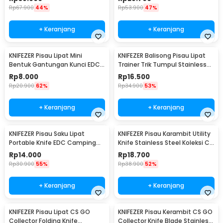
Rp
67.900
44%
Rp
53.900
47%
+ Keranjang
+ Keranjang
KNIFEZER Pisau Lipat Mini
KNIFEZER Balisong Pisau Lipat
Bentuk Gantungan Kunci EDC
Trainer Trik Tumpul Stainless
Stainless Steel - MKE13
Steel - C27
Rp
8.000
Rp
16.500
Rp
20.900
62%
Rp
34.900
53%
+ Keranjang
+ Keranjang
KNIFEZER Pisau Saku Lipat
KNIFEZER Pisau Karambit Utility
Portable Knife EDC Camping
Knife Stainless Steel Koleksi CS
Survival Steel - CS-ZDD01
GO - H12
Rp
14.000
Rp
18.700
Rp
30.900
55%
Rp
38.900
52%
+ Keranjang
+ Keranjang
KNIFEZER Pisau Lipat CS GO
KNIFEZER Pisau Kerambit CS GO
Collector Folding Knife
Collector Knife Blade Stainless