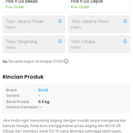
Pick n Go Bekasi
Pick n Go Depok
Pre-Order
Pre-Order
Toko Jakarta Pusat
Toko Jakarta Utara
Habis
Habis
Toko Tangerang
Toko Cikupa
Habis
Habis
Tersedia bayar di tempat (COD)
Rincian Produk
Brand
BUCK
Garansi
-
Berat Produk
0.5 kg
Dimensi Kemasan
: -
Jika Anda ingin memotong daging dengan mudah tanpa mengeluarkan
banyak tenaga, Anda bisa menggunakan pisau daging dari BUCK Elf.
Dibuat dari stainless steel 5Cr15 yang ditempa sehingga lebih tajam,