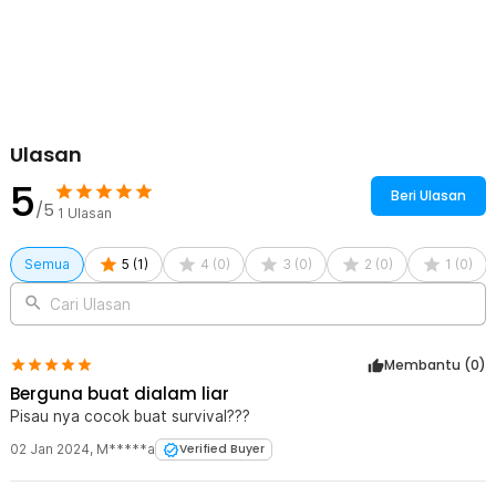
Dilengkapi dengan pegangan ergonomis dari kayu solid, pisau
daging ini memberikan cengkeraman yang nyaman dan aman,
mengurangi kelelahan saat digunakan dalam waktu lama. Desainnya
yang sedikit melengkung dan lubang di dekat gagang, membantu
meningkatkan kontrol saat memotong, mengurangi risiko selip, dan
meningkatkan presisi.
Ulasan
Kelengkapan Produk
5
Beri Ulasan
Rincian yang Anda dapatkan untuk pembelian produk ini:
/5
1
Ulasan
1 x BUCK Elf Pisau Daging Tajam Stainless Steel 5CR15 Forged
Butcher Knife - JYI-77
1 x Sarung Pisau
Semua
5
(
1
)
4
(
0
)
3
(
0
)
2
(
0
)
1
(
0
)
Cari Ulasan
Membantu (
0
)
Berguna buat dialam liar
Pisau nya cocok buat survival???
02 Jan 2024
,
M*****a
Verified Buyer