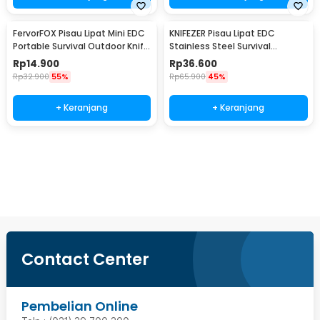
FervorFOX Pisau Lipat Mini EDC
KNIFEZER Pisau Lipat EDC
Portable Survival Outdoor Knife
Stainless Steel Survival
- PMT5
Outdoor Knife - 440C
Rp
14.900
Rp
36.600
Rp
32.900
55%
Rp
65.900
45%
+ Keranjang
+ Keranjang
Beli Sekarang
Contact Center
Pembelian Online