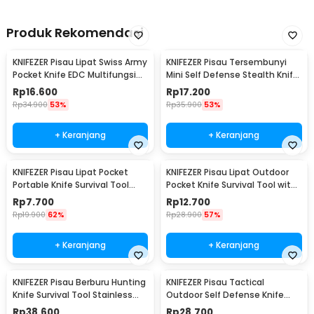
Produk Rekomendasi
KNIFEZER Pisau Lipat Swiss Army
KNIFEZER Pisau Tersembunyi
Pocket Knife EDC Multifungsi
Mini Self Defense Stealth Knife
11in1 - A3011
Steel - H19
Rp
16.600
Rp
17.200
Rp
34.900
53%
Rp
35.900
53%
+ Keranjang
+ Keranjang
KNIFEZER Pisau Lipat Pocket
KNIFEZER Pisau Lipat Outdoor
Portable Knife Survival Tool
Pocket Knife Survival Tool with
EDC Stainless - H18
Carabiner - W24
Rp
7.700
Rp
12.700
Rp
19.900
62%
Rp
28.900
57%
+ Keranjang
+ Keranjang
KNIFEZER Pisau Berburu Hunting
KNIFEZER Pisau Tactical
Knife Survival Tool Stainless
Outdoor Self Defense Knife
Steel - BUCK076
Stainless Steel - D578M
Rp
38.600
Rp
28.700