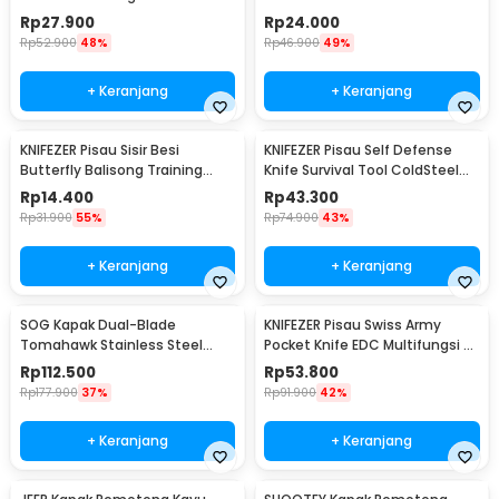
Stainless Steel Pointed Head -
Steel - H10
Rp
27.900
Rp
24.000
K390
Rp
52.900
48%
Rp
46.900
49%
+ Keranjang
+ Keranjang
KNIFEZER Pisau Sisir Besi
KNIFEZER Pisau Self Defense
Butterfly Balisong Training
Knife Survival Tool ColdSteel
Knife CS GO - LF-9898
Straight - 17T
Rp
14.400
Rp
43.300
Rp
31.900
55%
Rp
74.900
43%
+ Keranjang
+ Keranjang
SOG Kapak Dual-Blade
KNIFEZER Pisau Swiss Army
Tomahawk Stainless Steel
Pocket Knife EDC Multifungsi -
Survival Camping
MKE16
Rp
112.500
Rp
53.800
Rp
177.900
37%
Rp
91.900
42%
+ Keranjang
+ Keranjang