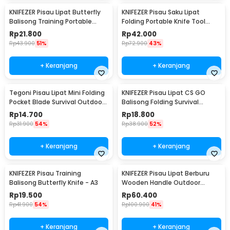
KNIFEZER Pisau Lipat Butterfly
KNIFEZER Pisau Saku Lipat
Balisong Training Portable
Folding Portable Knife Tool
Knife - C28
Wood Grip - S12
Rp
21.800
Rp
42.000
Rp
43.900
51%
Rp
72.900
43%
+ Keranjang
+ Keranjang
Tegoni Pisau Lipat Mini Folding
KNIFEZER Pisau Lipat CS GO
Pocket Blade Survival Outdoor
Balisong Folding Survival
Knife - EO02732
Outdoor Knife - C3
Rp
14.700
Rp
18.800
Rp
31.900
54%
Rp
38.900
52%
+ Keranjang
+ Keranjang
KNIFEZER Pisau Training
KNIFEZER Pisau Lipat Berburu
Balisong Butterfly Knife - A3
Wooden Handle Outdoor
Survival Knife - CBF64
Rp
19.500
Rp
60.400
Rp
41.900
54%
Rp
100.900
41%
+ Keranjang
+ Keranjang