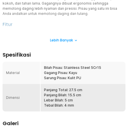
kokoh, dan tahan lama. Gagangnya dibuat ergonomis sehingga
memotong daging lebih nyaman dan presisi. Pisau yang satu ini bisa
Anda andalkan untuk memotong daging dan tulang.
Fitur
Tangguh dan Tahan Lama
Lebih Banyak
Dibuat melalui proses tempa forging, pisau ini memiliki struktur
lebih kuat dibandingkan pisau biasa. Material stainless steel 5Cr15
memberikan ketahanan terhadap aus dan mata pisau yang tajam
Spesifikasi
lebih lama. Ini menjadikannya pilihan ideal untuk penggunaan jangka
panjang di dapur profesional maupun rumahan.
Bilah Pisau: Stainless Steel 5Cr15
Ketajaman Ekstra
Material
Gagang Pisau: Kayu
Didesain dengan bilah dengan ketajaman tinggi, pisau ini mampu
Sarung Pisau: Kulit PU
memotong daging dan tulang dengan mudah. Teknik penajaman
khusus memastikan pisau tetap tajam lebih lama, mengurangi usaha
saat memotong.
Panjang Total: 27.5 cm
Panjang Bilah: 15.5 cm
Potong Mulus dan Efisien
Dimensi
Lebar Bilah: 5 cm
Pisau daging yang satu ini memiliki tekstur di bagian atas mata
Tebal Bilah: 4 mm
pisau agar daging tidak menempel pada mata pisau. Pisau juga
memiliki bentuk bilah yang sedikit melengkung untuk memudahkan
gerakan mengayun, sehingga potongan lebih presisi dan efisien.
Galeri
Gagang Ergonomis, Kenyamanan Maksimal