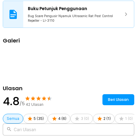
Terbuat dari bahan ABS berkualitas yang kokoh sehingga tidak
Buku Petunjuk Penggunaan
mudah rusak dan dapat Anda gunakan untuk jangka waktu yang
lama. Alat ini menggunakan EU Plug sehingga dapat digunakan di
Bug Scare Pengusir Nyamuk Ultrasonic Rat Pest Control
Repeller - LI-3110
rumah Anda tanpa perlu menambah plug khusus.
Kelengkapan Produk
Galeri
Rincian yang Anda dapatkan untuk pembelian produk ini:
1 x Bug Scare Pengusir Nyamuk Ultrasonic Rat Pest Control
Repeller - LI-3110
Ulasan
4.8
Beri Ulasan
/5
42
Ulasan
Semua
5
(
35
)
4
(
6
)
3
(
0
)
2
(
1
)
1
(
0
)
Cari Ulasan