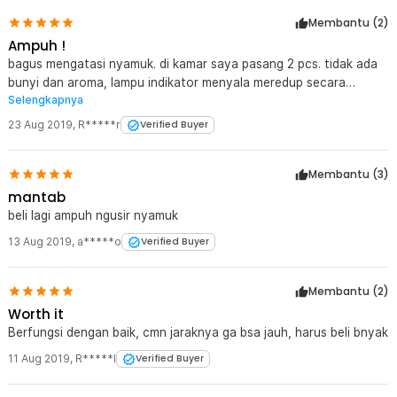
Membantu (
2
)
Ampuh !
bagus mengatasi nyamuk. di kamar saya pasang 2 pcs. tidak ada
bunyi dan aroma, lampu indikator menyala meredup secara
Selengkapnya
otomatis. semoga barang awet.
23 Aug 2019
,
R*****r
Verified Buyer
Membantu (
3
)
mantab
beli lagi ampuh ngusir nyamuk
13 Aug 2019
,
a*****o
Verified Buyer
Membantu (
2
)
Worth it
Berfungsi dengan baik, cmn jaraknya ga bsa jauh, harus beli bnyak
11 Aug 2019
,
R*****I
Verified Buyer