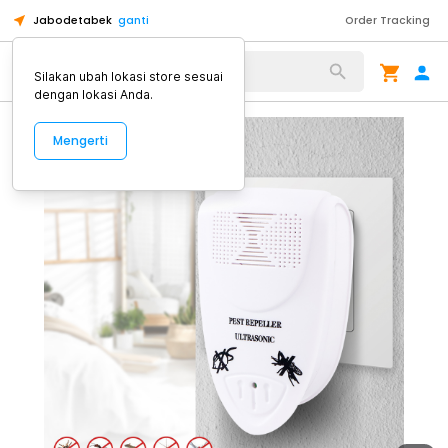
Jabodetabek
ganti
Order Tracking
Alat Kopi
Silakan ubah lokasi store sesuai
dengan lokasi Anda.
Mengerti