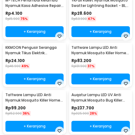
M-TECH Penambal Kelambu
YKPuii Raket Nyamuk Mosquito
Nyamuk Kasa Adhesive Repair
Swatter Lightning Racket - BL-
Patch 6 PCS - TP10-P
186
Rp
4.100
Rp
28.600
Rp
15.900
75%
Rp
53.900
47%
+ Keranjang
+ Keranjang
KKMOON Pengusir Serangga
Taffware Lampu LED Anti
Nyamuk Tikus Elektrik
Nyamuk Mosquito Killer Home
Ultrasonik - PR24
Usage 8W 29cm - TF-500
Rp
24.100
Rp
83.200
Rp
46.900
49%
Rp
131.900
37%
+ Keranjang
+ Keranjang
Taffware Lampu LED Anti
Auqatur Lampu LED UV Anti
Nyamuk Mosquito Killer Home
Nyamuk Mosquito Bug Killer
Usage 8W 39cm - TF-500
20W 220V - QH50C-20W
Rp
99.200
Rp
237.700
Rp
152.900
36%
Rp
325.900
28%
+ Keranjang
+ Keranjang