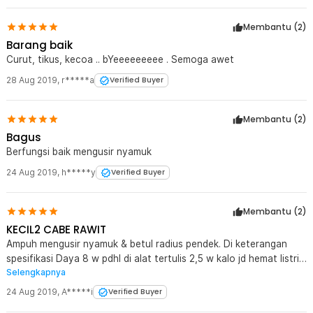
Membantu (
2
)
Barang baik
Curut, tikus, kecoa .. bYeeeeeeeee . Semoga awet
28 Aug 2019
,
r*****a
Verified Buyer
Membantu (
2
)
Bagus
Berfungsi baik mengusir nyamuk
24 Aug 2019
,
h*****y
Verified Buyer
Membantu (
2
)
KECIL2 CABE RAWIT
Ampuh mengusir nyamuk & betul radius pendek. Di keterangan
spesifikasi Daya 8 w pdhl di alat tertulis 2,5 w kalo jd hemat listrik,
Selengkapnya
harga murah, Thanks Jaknote
24 Aug 2019
,
A*****i
Verified Buyer