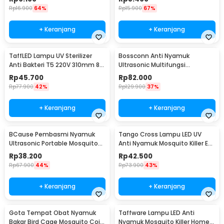
Rp
16.900
64%
Rp
15.900
67%
+ Keranjang
+ Keranjang
TaffLED Lampu UV Sterilizer
Bossconn Anti Nyamuk
Anti Bakteri T5 220V 310mm 8W
Ultrasonic Multifungsi
- SP-T5-UV
Mosquito Repeller - HOE0067
Rp
45.700
Rp
82.000
Rp
77.900
42%
Rp
129.900
37%
+ Keranjang
+ Keranjang
BCause Pembasmi Nyamuk
Tango Cross Lampu LED UV
Ultrasonic Portable Mosquito
Anti Nyamuk Mosquito Killer EU
Repeller - 777
Plug 2W - A-88
Rp
38.200
Rp
42.500
Rp
67.900
44%
Rp
73.900
43%
+ Keranjang
+ Keranjang
Gota Tempat Obat Nyamuk
Taffware Lampu LED Anti
Bakar Bird Cage Mosquito Coil
Nyamuk Mosquito Killer Home