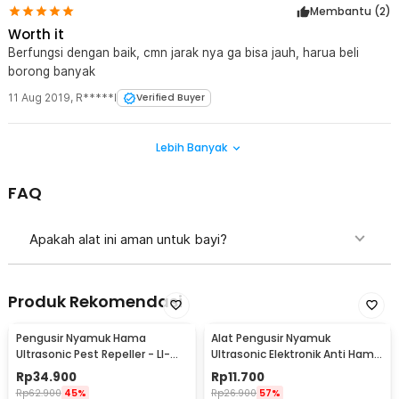
Membantu (
2
)
Worth it
Berfungsi dengan baik, cmn jarak nya ga bisa jauh, harua beli
borong banyak
11 Aug 2019
,
R*****I
Verified Buyer
Lebih Banyak
FAQ
Apakah alat ini aman untuk bayi?
Produk Rekomendasi
Pengusir Nyamuk Hama
Alat Pengusir Nyamuk
Ultrasonic Pest Repeller - LI-
Ultrasonic Elektronik Anti Hama
3110
Tikus Non Racun - UL1559
Rp
34.900
Rp
11.700
Rp
62.900
45%
Rp
26.900
57%