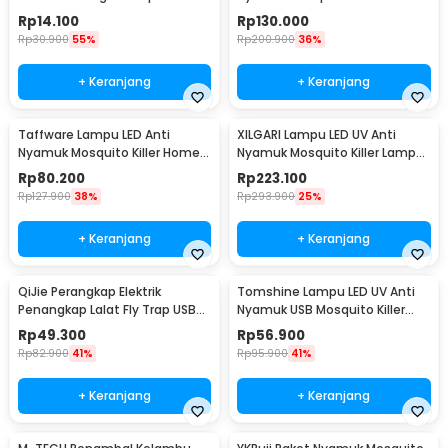
Holder Fireproof - TK01
Usage 220V 6W - TF-550
Rp
14.100
Rp
130.000
Rp
30.900
55%
Rp
200.900
36%
+ Keranjang
+ Keranjang
Taffware Lampu LED Anti
XILGARI Lampu LED UV Anti
Nyamuk Mosquito Killer Home
Nyamuk Mosquito Killer Lamp
Usage 220V 4W - TF-510
USB 5V 1A - 375
Rp
80.200
Rp
223.100
Rp
127.900
38%
Rp
293.900
25%
+ Keranjang
+ Keranjang
QiJie Perangkap Elektrik
Tomshine Lampu LED UV Anti
Penangkap Lalat Fly Trap USB
Nyamuk USB Mosquito Killer
DC5V - XFX026
Lamp 1200mAh - YG-003
Rp
49.300
Rp
56.900
Rp
82.900
41%
Rp
95.900
41%
+ Keranjang
+ Keranjang