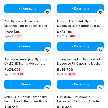
+ Keranjang
+ Keranjang
Anti Nyamuk Ultrasonic
Lampu LED UV Anti Nyamuk
Machine Pest Repeller Electro
Mosquito Bug Zapper Bulb 15W
EU Plug - HR-533
E27 Cool White - YC1350
Rp
22.600
Rp
31.700
Rp
44.900
50%
Rp
52.900
41%
+ Keranjang
+ Keranjang
Taffware Perangkap Nyamuk
Jaring Perangkap Nyamuk Lalat
UV LED 3D Bionic Mosquito
Mosquito Fly Catching Mesh
Repellent - 139
Net 23cm - J16
Rp
34.000
Rp
14.700
Rp
60.900
45%
Rp
31.900
54%
+ Keranjang
+ Keranjang
NINGER Gel Racun Pembasmi
LONGHUA Bubuk Racun
Kecoa Roach Bait Insecticide
Pembasmi Serangga Powder
Control 10g - JYZ12
Insektisida 25gr - IP25
Rp
6.100
Rp
5.400