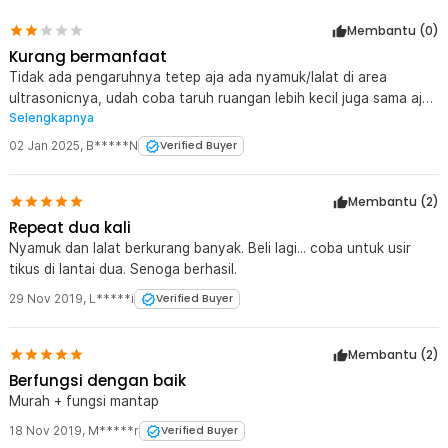
Membantu (
0
)
Kurang bermanfaat
Tidak ada pengaruhnya tetep aja ada nyamuk/lalat di area
ultrasonicnya, udah coba taruh ruangan lebih kecil juga sama aja
Selengkapnya
hasilnya
02 Jan 2025
,
B*****N
Verified Buyer
Membantu (
2
)
Repeat dua kali
Nyamuk dan lalat berkurang banyak. Beli lagi... coba untuk usir
tikus di lantai dua. Senoga berhasil.
29 Nov 2019
,
L*****i
Verified Buyer
Membantu (
2
)
Berfungsi dengan baik
Murah + fungsi mantap
18 Nov 2019
,
M*****r
Verified Buyer