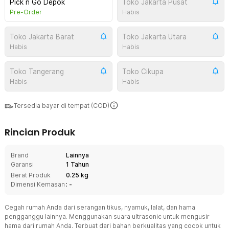
Pick n Go Depok
Toko Jakarta Pusat
Pre-Order
Habis
Toko Jakarta Barat
Toko Jakarta Utara
Habis
Habis
Toko Tangerang
Toko Cikupa
Habis
Habis
Tersedia bayar di tempat (COD)
Rincian Produk
Brand
Lainnya
Garansi
1 Tahun
Berat Produk
0.25 kg
Dimensi Kemasan
: -
Cegah rumah Anda dari serangan tikus, nyamuk, lalat, dan hama
pengganggu lainnya. Menggunakan suara ultrasonic untuk mengusir
hama dari rumah Anda. Terbuat dari bahan berkualitas yang cocok untuk