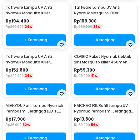
Taffware Lampu UV Anti
Taffware Lampu UV Anti
Nyamuk Mosquito Killer
Nyamuk Mosquito Killer
Industrial Usage 40W - AP-700
Industrial Usage 30W - AP-725
Rp
194.400
Rp
169.300
Rp
292.900
34%
Rp
250.900
33%
+ Keranjang
+ Keranjang
Taffware Lampu UV Anti
CLAIRIO Raket Nyamuk Elektrik
Nyamuk Mosquito Killer
2in1 Mosquito Killer 450mAh
Industrial Usage 20W - AP-725
2700V - CR-3
Rp
152.800
Rp
59.300
Rp
229.900
34%
Rp
99.900
41%
+ Keranjang
+ Keranjang
MIANYOU Refill Lampu Nyamuk
HAICHAO FSL Refill Lampu UV
Pembasmi Serangga LED TL
Nyamuk Pembasmi Serangga
Neon 10W - MY410
TL Neon 15W - BLT8
Rp
17.900
Rp
13.800
Rp
36.900
52%
Rp
30.900
56%
+ Keranjang
+ Keranjang