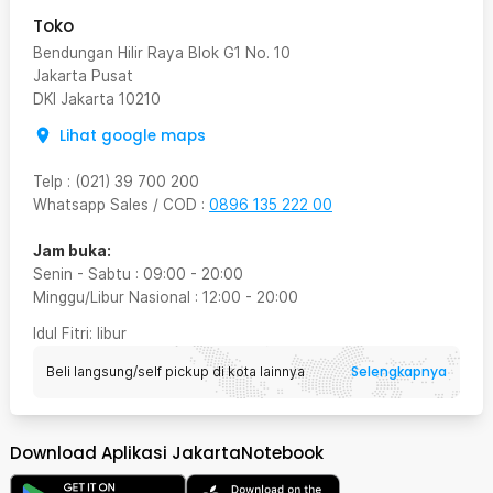
Toko
Bendungan Hilir Raya Blok G1 No. 10
Jakarta Pusat
DKI Jakarta
10210
Lihat google maps
Telp
:
(021) 39 700 200
Whatsapp Sales / COD
:
0896 135 222 00
Jam buka:
Senin - Sabtu
:
09:00
-
20:00
Minggu/Libur Nasional
:
12:00
-
20:00
Idul Fitri
: libur
Selengkapnya
Beli langsung/self pickup di kota lainnya
Download Aplikasi JakartaNotebook