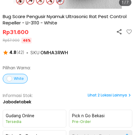
1 / 7
Bug Scare Pengusir Nyamuk Ultrasonic Rat Pest Control
Repeller - LI-3110
-
White
Rp
31.600
Rp
57.900
46
%
•
SKU
OMHA3RWH
4.8
(
42
)
Pilihan Warna:
White
Lihat
2
Lokasi Lainnya
Informasi Stok:
Jabodetabek
Gudang Online
Pick n Go Bekasi
Tersedia
Pre-Order