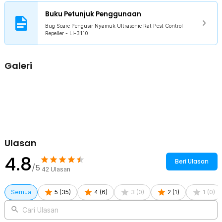
Terbuat dari bahan ABS berkualitas yang kokoh sehingga tidak
Buku Petunjuk Penggunaan
mudah rusak dan dapat Anda gunakan untuk jangka waktu yang
lama. Alat ini menggunakan EU Plug sehingga dapat digunakan di
Bug Scare Pengusir Nyamuk Ultrasonic Rat Pest Control
Repeller - LI-3110
rumah Anda tanpa perlu menambah plug khusus.
Kelengkapan Produk
Galeri
Rincian yang Anda dapatkan untuk pembelian produk ini:
1 x Bug Scare Pengusir Nyamuk Ultrasonic Rat Pest Control
Repeller - LI-3110
Ulasan
4.8
Beri Ulasan
/5
42
Ulasan
Semua
5
(
35
)
4
(
6
)
3
(
0
)
2
(
1
)
1
(
0
)
Cari Ulasan