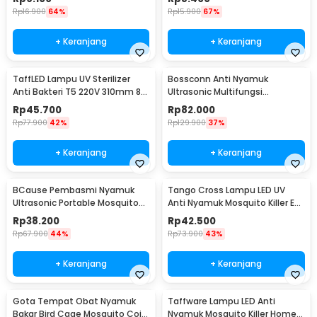
Rp
16.900
64%
Rp
15.900
67%
+ Keranjang
+ Keranjang
TaffLED Lampu UV Sterilizer
Bossconn Anti Nyamuk
Anti Bakteri T5 220V 310mm 8W
Ultrasonic Multifungsi
- SP-T5-UV
Mosquito Repeller - HOE0067
Rp
45.700
Rp
82.000
Rp
77.900
42%
Rp
129.900
37%
+ Keranjang
+ Keranjang
BCause Pembasmi Nyamuk
Tango Cross Lampu LED UV
Ultrasonic Portable Mosquito
Anti Nyamuk Mosquito Killer EU
Repeller - 777
Plug 2W - A-88
Rp
38.200
Rp
42.500
Rp
67.900
44%
Rp
73.900
43%
+ Keranjang
+ Keranjang
Gota Tempat Obat Nyamuk
Taffware Lampu LED Anti
Bakar Bird Cage Mosquito Coil
Nyamuk Mosquito Killer Home