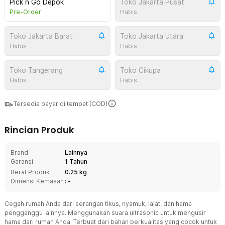
Pick n Go Depok
Toko Jakarta Pusat
Pre-Order
Habis
Toko Jakarta Barat
Toko Jakarta Utara
Habis
Habis
Toko Tangerang
Toko Cikupa
Habis
Habis
Tersedia bayar di tempat (COD)
Rincian Produk
Brand
Lainnya
Garansi
1 Tahun
Berat Produk
0.25 kg
Dimensi Kemasan
: -
Cegah rumah Anda dari serangan tikus, nyamuk, lalat, dan hama
pengganggu lainnya. Menggunakan suara ultrasonic untuk mengusir
hama dari rumah Anda. Terbuat dari bahan berkualitas yang cocok untuk