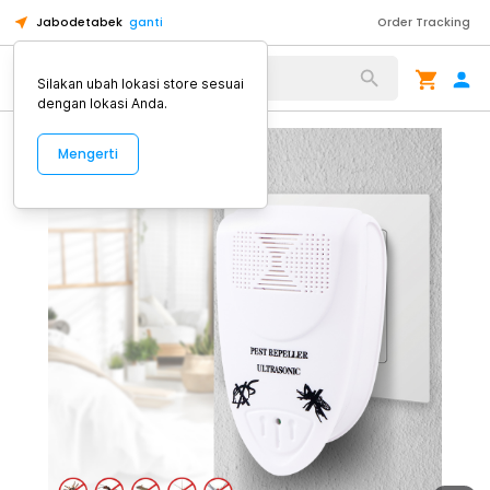
Jabodetabek
ganti
Order Tracking
Alat Kopi
Silakan ubah lokasi store sesuai
dengan lokasi Anda.
Mengerti