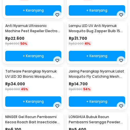
+ Keranjang
+ Keranjang
Anti Nyamuk Ultrasonic
Lampu LED UV Anti Nyamuk
Machine Pest Repeller Electro
Mosquito Bug Zapper Bulb 15W
EU Plug - HR-533
E27 Cool White - YC1350
Rp
22.600
Rp
31.700
Rp
44.900
50%
Rp
52.900
41%
+ Keranjang
+ Keranjang
Taffware Perangkap Nyamuk
Jaring Perangkap Nyamuk Lalat
UV LED 3D Bionic Mosquito
Mosquito Fly Catching Mesh
Repellent - 139
Net 23cm - J16
Rp
34.000
Rp
14.700
Rp
60.900
45%
Rp
31.900
54%
+ Keranjang
+ Keranjang
NINGER Gel Racun Pembasmi
LONGHUA Bubuk Racun
Kecoa Roach Bait Insecticide
Pembasmi Serangga Powder
Control 10g - JYZ12
Insektisida 25gr - IP25
Rp
6.100
Rp
5.400