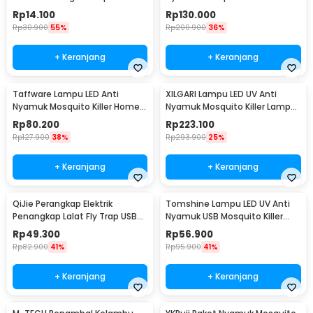
Holder Fireproof - TK01
Usage 220V 6W - TF-550
Rp
14.100
Rp
130.000
Rp
30.900
55%
Rp
200.900
36%
+ Keranjang
+ Keranjang
Taffware Lampu LED Anti
XILGARI Lampu LED UV Anti
Nyamuk Mosquito Killer Home
Nyamuk Mosquito Killer Lamp
Usage 220V 4W - TF-510
USB 5V 1A - 375
Rp
80.200
Rp
223.100
Rp
127.900
38%
Rp
293.900
25%
+ Keranjang
+ Keranjang
QiJie Perangkap Elektrik
Tomshine Lampu LED UV Anti
Penangkap Lalat Fly Trap USB
Nyamuk USB Mosquito Killer
DC5V - XFX026
Lamp 1200mAh - YG-003
Rp
49.300
Rp
56.900
Rp
82.900
41%
Rp
95.900
41%
+ Keranjang
+ Keranjang