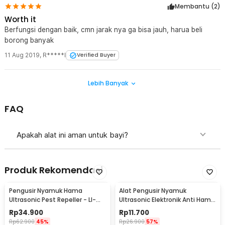
Membantu (
2
)
Worth it
Berfungsi dengan baik, cmn jarak nya ga bisa jauh, harua beli
borong banyak
11 Aug 2019
,
R*****I
Verified Buyer
Lebih Banyak
FAQ
Apakah alat ini aman untuk bayi?
Produk Rekomendasi
Pengusir Nyamuk Hama
Alat Pengusir Nyamuk
Ultrasonic Pest Repeller - LI-
Ultrasonic Elektronik Anti Hama
3110
Tikus Non Racun - UL1559
Rp
34.900
Rp
11.700
Rp
62.900
45%
Rp
26.900
57%