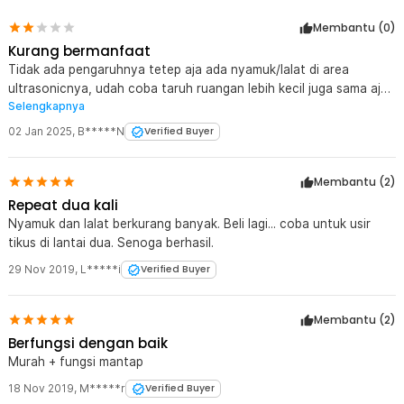
Membantu (
0
)
Kurang bermanfaat
Tidak ada pengaruhnya tetep aja ada nyamuk/lalat di area
ultrasonicnya, udah coba taruh ruangan lebih kecil juga sama aja
Selengkapnya
hasilnya
02 Jan 2025
,
B*****N
Verified Buyer
Membantu (
2
)
Repeat dua kali
Nyamuk dan lalat berkurang banyak. Beli lagi... coba untuk usir
tikus di lantai dua. Senoga berhasil.
29 Nov 2019
,
L*****i
Verified Buyer
Membantu (
2
)
Berfungsi dengan baik
Murah + fungsi mantap
18 Nov 2019
,
M*****r
Verified Buyer