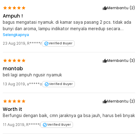
Membantu (
2
)
Ampuh !
bagus mengatasi nyamuk. di kamar saya pasang 2 pcs. tidak ada
bunyi dan aroma, lampu indikator menyala meredup secara
Selengkapnya
otomatis. semoga barang awet.
23 Aug 2019
,
R*****r
Verified Buyer
Membantu (
3
)
mantab
beli lagi ampuh ngusir nyamuk
13 Aug 2019
,
a*****o
Verified Buyer
Membantu (
2
)
Worth it
Berfungsi dengan baik, cmn jaraknya ga bsa jauh, harus beli bnyak
11 Aug 2019
,
R*****I
Verified Buyer