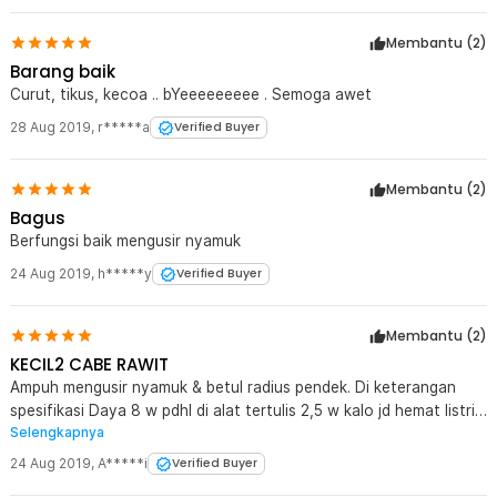
Membantu (
2
)
Barang baik
Curut, tikus, kecoa .. bYeeeeeeeee . Semoga awet
28 Aug 2019
,
r*****a
Verified Buyer
Membantu (
2
)
Bagus
Berfungsi baik mengusir nyamuk
24 Aug 2019
,
h*****y
Verified Buyer
Membantu (
2
)
KECIL2 CABE RAWIT
Ampuh mengusir nyamuk & betul radius pendek. Di keterangan
spesifikasi Daya 8 w pdhl di alat tertulis 2,5 w kalo jd hemat listrik,
Selengkapnya
harga murah, Thanks Jaknote
24 Aug 2019
,
A*****i
Verified Buyer