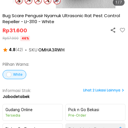
1 / 7
Bug Scare Pengusir Nyamuk Ultrasonic Rat Pest Control
Repeller - LI-3110
-
White
Rp
31.600
Rp
57.900
46
%
•
SKU
OMHA3RWH
4.8
(
42
)
Pilihan Warna:
White
Lihat
2
Lokasi Lainnya
Informasi Stok:
Jabodetabek
Gudang Online
Pick n Go Bekasi
Tersedia
Pre-Order