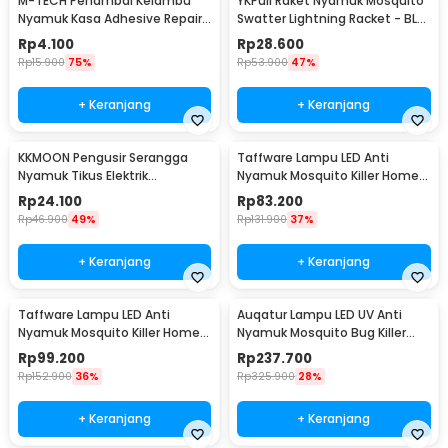
M-TECH Penambal Kelambu
YKPuii Raket Nyamuk Mosquito
Nyamuk Kasa Adhesive Repair
Swatter Lightning Racket - BL-
Patch 6 PCS - TP10-P
186
Rp
4.100
Rp
28.600
Rp
15.900
75%
Rp
53.900
47%
+ Keranjang
+ Keranjang
KKMOON Pengusir Serangga
Taffware Lampu LED Anti
Nyamuk Tikus Elektrik
Nyamuk Mosquito Killer Home
Ultrasonik - PR24
Usage 8W 29cm - TF-500
Rp
24.100
Rp
83.200
Rp
46.900
49%
Rp
131.900
37%
+ Keranjang
+ Keranjang
Taffware Lampu LED Anti
Auqatur Lampu LED UV Anti
Nyamuk Mosquito Killer Home
Nyamuk Mosquito Bug Killer
Usage 8W 39cm - TF-500
20W 220V - QH50C-20W
Rp
99.200
Rp
237.700
Rp
152.900
36%
Rp
325.900
28%
+ Keranjang
+ Keranjang