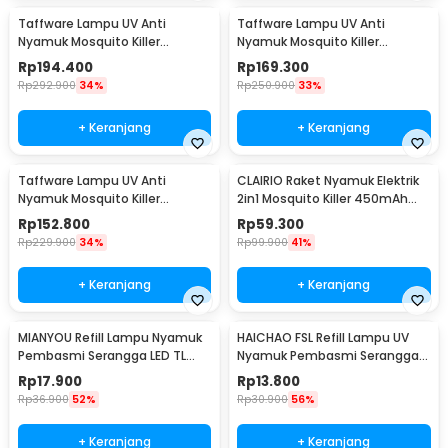
Taffware Lampu UV Anti
Taffware Lampu UV Anti
Nyamuk Mosquito Killer
Nyamuk Mosquito Killer
Industrial Usage 40W - AP-700
Industrial Usage 30W - AP-725
Rp
194.400
Rp
169.300
Rp
292.900
34%
Rp
250.900
33%
+ Keranjang
+ Keranjang
Taffware Lampu UV Anti
CLAIRIO Raket Nyamuk Elektrik
Nyamuk Mosquito Killer
2in1 Mosquito Killer 450mAh
Industrial Usage 20W - AP-725
2700V - CR-3
Rp
152.800
Rp
59.300
Rp
229.900
34%
Rp
99.900
41%
+ Keranjang
+ Keranjang
MIANYOU Refill Lampu Nyamuk
HAICHAO FSL Refill Lampu UV
Pembasmi Serangga LED TL
Nyamuk Pembasmi Serangga
Neon 10W - MY410
TL Neon 15W - BLT8
Rp
17.900
Rp
13.800
Rp
36.900
52%
Rp
30.900
56%
+ Keranjang
+ Keranjang