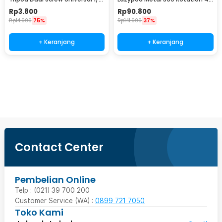
Inch - RV79
6.7 Inch - DONGC-001
Rp
3.800
Rp
90.800
Rp
14.900
75%
Rp
141.900
37%
+ Keranjang
+ Keranjang
Beli Sekarang
Contact Center
Pembelian Online
Telp : (021) 39 700 200
Customer Service (WA) :
0899 721 7050
Toko Kami