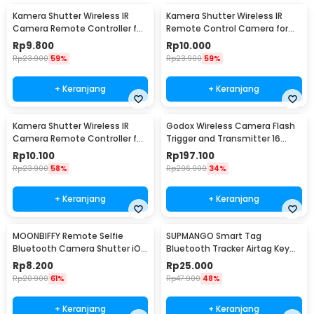
Kamera Shutter Wireless IR
Kamera Shutter Wireless IR
Camera Remote Controller for
Remote Control Camera for
Nikon Camera
Sony Camera
Rp
9.800
Rp
10.000
Rp
23.900
59%
Rp
23.900
59%
+ Keranjang
+ Keranjang
Kamera Shutter Wireless IR
Godox Wireless Camera Flash
Camera Remote Controller for
Trigger and Transmitter 16
Canon Camera
Channel - CT-16
Rp
10.100
Rp
197.100
Rp
23.900
58%
Rp
296.900
34%
+ Keranjang
+ Keranjang
MOONBIFFY Remote Selfie
SUPMANGO Smart Tag
Bluetooth Camera Shutter iOS
Bluetooth Tracker Airtag Key
Android - XFY-001
Finder Shutter Two Way - Y02
Rp
8.200
Rp
25.000
Rp
20.900
61%
Rp
47.900
48%
+ Keranjang
+ Keranjang