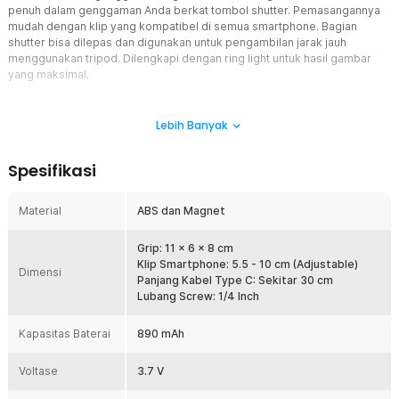
penuh dalam genggaman Anda berkat tombol shutter. Pemasangannya
mudah dengan klip yang kompatibel di semua smartphone. Bagian
shutter bisa dilepas dan digunakan untuk pengambilan jarak jauh
menggunakan tripod. Dilengkapi dengan ring light untuk hasil gambar
yang maksimal.
Fitur
Lebih Banyak
Tekan Tombol Shutter Tanpa Kesulitan
Handle selfie grip ini mengadopsi bentuk pegangan kamera yang
Spesifikasi
nyaman di tangan, memberikan kontrol lebih stabil saat mengambil
foto atau merekam video. Dilengkapi remote shutter Bluetooth
yang dapat dilepas dan menempel kembali secara magnetik,
Material
ABS dan Magnet
handle ini memungkinkan pengambilan gambar jarak jauh.
Tambahan Pencahayaan Merata
Grip: 11 x 6 x 8 cm
Dilengkapi ring light bawaan, handle ini memberikan pencahayaan
Klip Smartphone: 5.5 - 10 cm (Adjustable)
Dimensi
lembut dan merata langsung ke wajah atau objek. Cahaya fill-in ini
Panjang Kabel Type C: Sekitar 30 cm
sangat membantu saat kondisi minim cahaya, indoor shooting, atau
Lubang Screw: 1/4 Inch
selfie malam hari, sehingga hasil foto tampak lebih terang, natural,
dan detail tanpa bayangan keras.
Kapasitas Baterai
890 mAh
Posisi Presisi dengan Cermin
Voltase
Fitur cermin kecil di sekitar ring light memungkinkan Anda melihat
3.7 V
framing wajah dengan lebih akurat saat menggunakan kamera