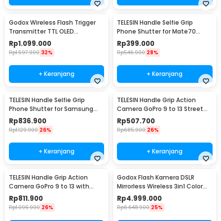
Godox Wireless Flash Trigger
TELESIN Handle Selfie Grip
Transmitter TTL OLED
Phone Shutter for Mate70
Touchscreen 2.4 GHz Sony
Pro/Pro+ - P5-MCS-06-THW
Rp
1.099.000
Rp
399.000
Camera - X3
Rp
1.597.900
32%
Rp
546.900
28%
+ Keranjang
+ Keranjang
TELESIN Handle Selfie Grip
TELESIN Handle Grip Action
Phone Shutter for Samsung
Camera GoPro 9 to 13 Street
S25 Ultra - P5-MCS-01-TSX
Photography - S6-FMS-25-TGP
Rp
836.900
Rp
507.700
Rp
1.129.900
26%
Rp
685.900
26%
+ Keranjang
+ Keranjang
TELESIN Handle Grip Action
Godox Flash Kamera DSLR
Camera GoPro 9 to 13 with
Mirrorless Wireless 3in1 Color
Aluminium Cage - S6-FMS-26-
2600mAh 300Ws - AD300Pro
Rp
811.900
Rp
4.999.000
TGP
Rp
1.096.900
26%
Rp
6.648.900
25%