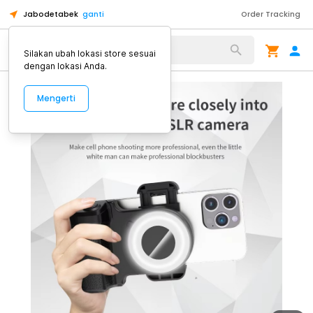
Jabodetabek
ganti
Order Tracking
Alat Kopi
Silakan ubah lokasi store sesuai
dengan lokasi Anda.
Mengerti