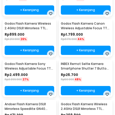
+ Keranjang
+ Keranjang
Godox Flash Kamera Wireless
Godox Flash Kamera Canon
2.4GHz DSLR Mirrorless TTL
Wireless Adjustable Focus TTL
900mAh 20Ws for Canon -
2980mAh 76Ws - V860IIIC
Rp
899.000
Rp
1.799.000
iT30Pro
Rp
1.213.900
26%
Rp
3.176.900
44%
+ Keranjang
+ Keranjang
Godox Flash Kamera Sony
INBEX Remot Selfie Kamera
Wireless Adjustable Focus TTL
Smartphone Shutter 7 Buttons
2980mAh 76Ws - V860IIIS
Bluetooth 5.0 - AY05
Rp
2.499.000
Rp
26.700
Rp
3.399.900
27%
Rp
50.900
48%
+ Keranjang
+ Keranjang
Andoer Flash Kamera DSLR
Godox Flash Kamera Wireless
Mirrorless Speedlite GN40
2.4GHz DSLR Mirrorless TTL
5600K 30Ws - L201
900mAh 20Ws for Sony -