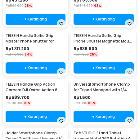
Rp
431.200
Rp
769.900
iT30Pro
Rp
590.900
28%
Rp
1.348.900
43%
+ Keranjang
+ Keranjang
TELESIN Handle Selfie Grip
TELESIN Handle Selfie Grip
Master Phone Shutter for
Phone Shutter Magnetic Mount
Samsung S26 Ultra - P5-MCS-
3200mAh - P5-MP-010
Rp
1.311.200
Rp
536.900
15-TSX
Rp
1.718.900
24%
Rp
711.900
25%
+ Keranjang
+ Keranjang
TELESIN Handle Grip Action
Universal Smartphone Clamp
Camera DJI Osmo Action 6
for Tripod Monopod with 1/4
Street Photography - S6-FMS-
Inch Screw Hole M - SC-M
Rp
589.700
Rp
1.500
39-TDJ
Rp
700.000
16%
Rp
9.900
85%
+ Keranjang
+ Keranjang
Holder Smartphone Clamp
TaffSTUDIO Stand Tablet
Tripod Dual Screw Universal 1/4
Lazypod Metal 360 Rotation 4-