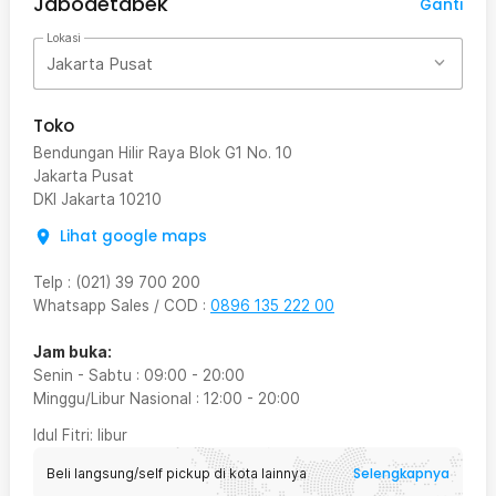
Jabodetabek
Ganti
Lokasi
Jakarta Pusat
Toko
Bendungan Hilir Raya Blok G1 No. 10
Jakarta Pusat
DKI Jakarta
10210
Lihat google maps
Telp
:
(021) 39 700 200
Whatsapp Sales / COD
:
0896 135 222 00
Jam buka:
Senin - Sabtu
:
09:00
-
20:00
Minggu/Libur Nasional
:
12:00
-
20:00
Idul Fitri
: libur
Selengkapnya
Beli langsung/self pickup di kota lainnya