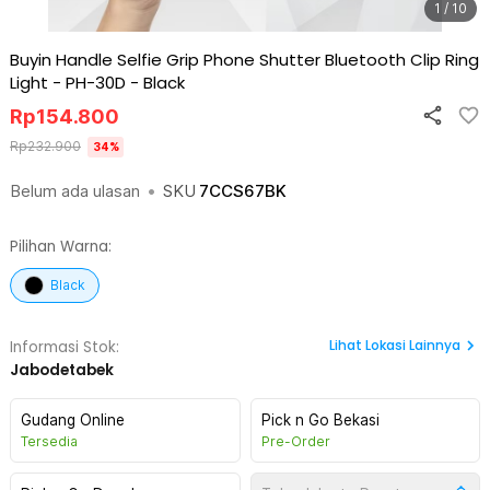
1 / 10
Buyin Handle Selfie Grip Phone Shutter Bluetooth Clip Ring
Light - PH-30D
-
Black
Rp
154.800
Rp
232.900
34
%
Belum ada ulasan
•
SKU
7CCS67BK
Pilihan Warna:
Black
Lihat
Lokasi Lainnya
Informasi Stok:
Jabodetabek
Gudang Online
Pick n Go Bekasi
Tersedia
Pre-Order