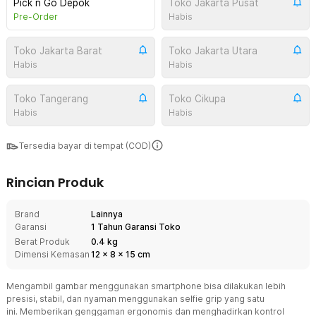
Pick n Go Depok
Toko Jakarta Pusat
Pre-Order
Habis
Toko Jakarta Barat
Toko Jakarta Utara
Habis
Habis
Toko Tangerang
Toko Cikupa
Habis
Habis
Tersedia bayar di tempat (COD)
Rincian Produk
Brand
Lainnya
Garansi
1 Tahun Garansi Toko
Berat Produk
0.4 kg
Dimensi Kemasan
12
x
8
x
15
cm
Mengambil gambar menggunakan smartphone bisa dilakukan lebih
presisi, stabil, dan nyaman menggunakan selfie grip yang satu
ini. Memberikan genggaman ergonomis dan menghadirkan kontrol