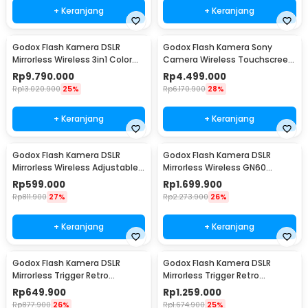
+ Keranjang
+ Keranjang
Godox Flash Kamera DSLR
Godox Flash Kamera Sony
Mirrorless Wireless 3in1 Color
Camera Wireless Touchscreen
2600mAh 600Ws - AD600Pro II
TTL 2980mAh 100Ws - V100S
Rp
9.790.000
Rp
4.499.000
Rp
13.020.900
25%
Rp
6.170.900
28%
+ Keranjang
+ Keranjang
Godox Flash Kamera DSLR
Godox Flash Kamera DSLR
Mirrorless Wireless Adjustable
Mirrorless Wireless GN60
Head 5600K 45Ws - TT520III
2980mAh 76Ws - V850III
Rp
599.000
Rp
1.699.900
THINKLITE
Rp
811.900
27%
Rp
2.273.900
26%
+ Keranjang
+ Keranjang
Godox Flash Kamera DSLR
Godox Flash Kamera DSLR
Mirrorless Trigger Retro
Mirrorless Trigger Retro
Hotshoe GN12 10Ws - Lux Junior
Hotshoe 1700mAh 20Ws - Lux
Rp
649.900
Rp
1.259.000
Senior
Rp
877.900
26%
Rp
1.674.900
25%