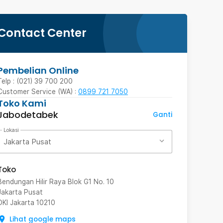
Contact Center
Pembelian Online
Telp : (021) 39 700 200
Customer Service (WA) :
0899 721 7050
Toko Kami
Jabodetabek
Ganti
Lokasi
Jakarta Pusat
Toko
Bendungan Hilir Raya Blok G1 No. 10
Jakarta Pusat
DKI Jakarta
10210
Lihat google maps