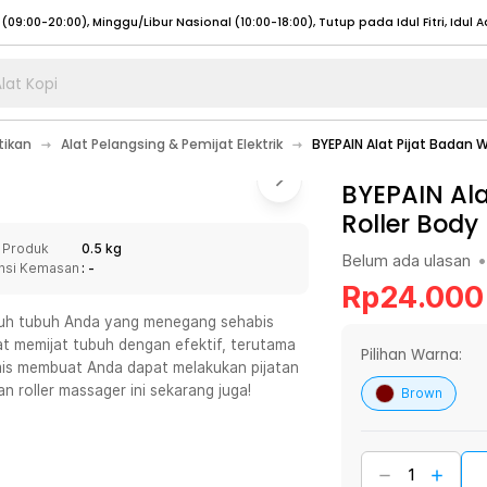
lat Kopi
umat (07:00 - 20:00), Sabtu - Minggu (08:00 - 20:00), Tutup pada Idul Fitri
Sele
tikan
Alat Pelangsing & Pemijat Elektrik
BYEPAIN Alat Pijat Badan 
:00 - 20:00), Sabtu - Minggu/ Libur Nasional (08:00 - 17:00)
Selengkapnya
:00 - 20:00), Sabtu - Minggu/ Libur Nasional (08:00 - 17:00)
BYEPAIN Al
Selengkapnya
Roller Body
 (09:00-20:00), Minggu/Libur Nasional (12:00-20:00), Tutup pada Idul Fitri
Sele
 Produk
0.5 kg
 (09:00-20:00), Minggu/Libur Nasional (12:00-20:00), Tutup pada Idul Fitri
Sele
Belum ada ulasan
•
nsi Kemasan
: -
Rp
24.000
luruh tubuh Anda yang menegang sehabis
pat memijat tubuh dengan efektif, terutama
Pilihan Warna:
is membuat Anda dapat melakukan pijatan
umat (07:00 - 20:00), Sabtu - Minggu (08:00 - 20:00), Tutup pada Idul Fitri
Sele
 roller massager ini sekarang juga!
Brown
:00 - 20:00), Sabtu - Minggu/ Libur Nasional (08:00 - 17:00)
Selengkapnya
:00 - 20:00), Sabtu - Minggu/ Libur Nasional (08:00 - 17:00)
Selengkapnya