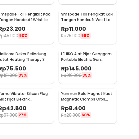
Smspade Tali Pengikat Kaki
Smspade Tali Pengikat Kaki
Tangan Handcuff Wrist Leg
Tangan Handcuff Wrist Leg
BDSM - 00632
BDSM Bondage - PCT6
Rp
23.200
Rp
11.000
Rp
45.900
Rp
25.900
50%
58%
Hailicare Deker Pelindung
LEHIKO Alat Pijat Genggam
Lutut Heating Therapy 3
Portable Electric Gun
Mode Kneepad 1 PCS - 102
Massage Rechargeable -
Rp
75.500
Rp
145.000
KH-320
Rp
121.900
Rp
219.900
39%
35%
Yema Vibrator Silicon Plug
Yunman Bola Magnet Kuat
lat Pijat Elektrik
Magnetic Clamps Orbs
Multifungsi - A1582
Multifungsi 1cm 2 PCS -
Rp
42.800
Rp
8.400
BD05
Rp
57.900
Rp
20.900
27%
60%