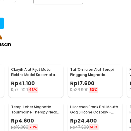
asan
CkeyiN Alat Pijat Mata
TaffOmicron Alat Terapi
Elektrik Model Kacamata
Pinggang Magnetic
Eye Care Massager - MR818
Tourmaline Nylon Size L
Rp
41.100
Rp
17.600
Rp
71.900
Rp
36.900
43%
53%
Terapi Leher Magnetic
Lilicochan Prank Ball Mouth
Tourmaline Therapy Neck
Gag Silicone Cosplay -
Massager - DA-3484
FD54
Rp
4.600
Rp
24.400
Rp
16.900
Rp
47.900
73%
50%