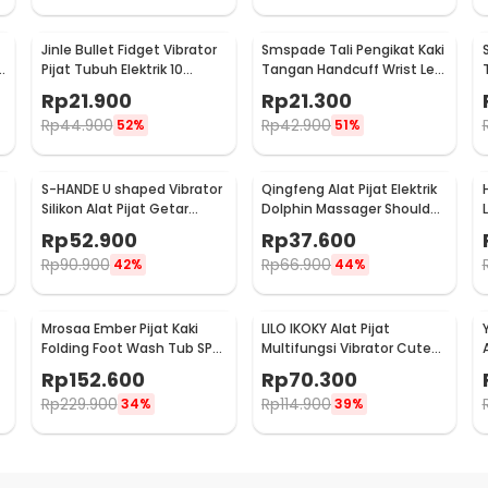
Jinle Bullet Fidget Vibrator
Smspade Tali Pengikat Kaki
k
Pijat Tubuh Elektrik 10
Tangan Handcuff Wrist Leg
Vibration - J-010
BDSM - PCT4
Rp
21.900
Rp
21.300
Rp
44.900
Rp
42.900
52%
51%
S-HANDE U shaped Vibrator
Qingfeng Alat Pijat Elektrik
Silikon Alat Pijat Getar
Dolphin Massager Shoulder
1
Elektrik - SHD-S058
Vibration USB - HK668
Rp
52.900
Rp
37.600
Rp
90.900
Rp
66.900
42%
44%
Mrosaa Ember Pijat Kaki
LILO IKOKY Alat Pijat
Folding Foot Wash Tub SPA
Multifungsi Vibrator Cute
A
Sauna Massage Bucket -
Pig Electric - HL-1907
Rp
152.600
Rp
70.300
7981
Rp
229.900
Rp
114.900
34%
39%