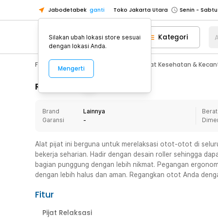
Jabodetabek
ganti
Toko Jakarta Utara
Toko Tangerang
Kategori
A
Silakan ubah lokasi store sesuai
Toko Cikupa
dengan lokasi Anda.
Pick n Go Jakarta Barat
Senin - J
Fashion, Make Up & Beauty Care
Alat Kesehatan & Kecan
Mengerti
Pick n Go Bekasi
Senin - Jumat (08
Pick n Go Depok
Senin - Jumat (08
Rincian Produk
Toko Jakarta Pusat
Senin - Sabtu
Brand
Lainnya
Berat
Toko Jakarta Barat
Senin - Sabtu
Garansi
-
Dime
Toko Jakarta Utara
Toko Tangerang
Alat pijat ini berguna untuk merelaksasi otot-otot di se
bekerja seharian. Hadir dengan desain roller sehingga da
Toko Cikupa
bagian punggung dengan lebih nikmat. Pegangan ergonom
Pick n Go Jakarta Barat
Senin - J
dengan lebih halus dan aman. Regangkan otot Anda dengan
Pick n Go Bekasi
Senin - Jumat (08
Fitur
Pick n Go Depok
Senin - Jumat (08
Pijat Relaksasi