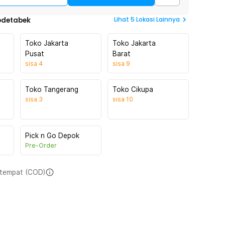
Lihat
5
Lokasi Lainnya
odetabek
Toko Jakarta
Toko Jakarta
Pusat
Barat
sisa
4
sisa
9
Toko Tangerang
Toko Cikupa
sisa
3
sisa
10
Pick n Go Depok
Pre-Order
i tempat (COD)