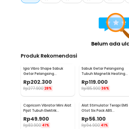
Belum ada ul
Produk Rekomendasi
Igia Vibro Shape Sabuk
Sabuk Getar Pelangsing
Getar Pelangsing
Tubuh Magnetik Heating
Professional Slimming 55W
Vibrating Belt Massager -
Rp
202.300
Rp
119.000
- MC0138
X5
Rp
277.900
Rp
185.900
28%
36%
Capricorn Vibrator Mini Alat
Alat Stimulator Terapi EMS
Pijat Tubuh Elektrik
Otot Six Pack ABS
Multifungsi - EL-025
Abdominal Muscle - 068R2
Rp
49.900
Rp
56.100
Rp
83.900
Rp
94.900
41%
41%