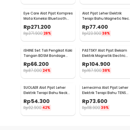
Eye Care Alat Pijat Kompres
Alat Pijat Leher Elektrik
Mata Koneksi Bluetooth
Terapi Bahu Magnetic Nec
Eye Massager - H500
Massager - HX-5880
Rp
271.200
Rp
77.400
Rp
371.900
Rp
123.900
28%
38%
iSHINE Set Tali Pengikat Kaki
PASTSKY Alat Pijat Bekam
Tangan BDSM Bondage
Elektrik Magnetik Electric
Sets Rope - BD15
Machine Cupping - CP-618
Rp
66.200
Rp
104.900
Rp
87.000
Rp
167.900
24%
38%
SUOLAER Alat Pijat Leher
Lemecima Alat Pijat Leher
Elektrik Terapi Bahu Neck
Elektrik Terapi Bahu TENS
Massager - KS-996-1D
Neck Massager - JT-808
Rp
54.300
Rp
73.600
Rp
92.900
Rp
118.900
42%
39%