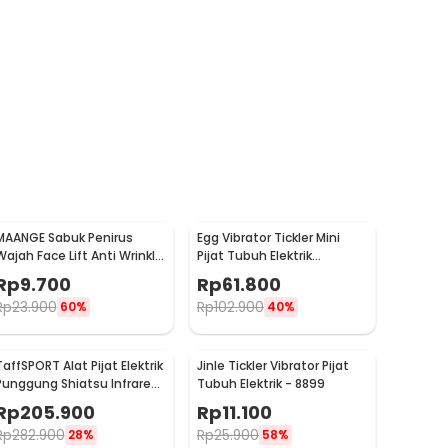
MAANGE Sabuk Penirus
Egg Vibrator Tickler Mini
Wajah Face Lift Anti Wrinkle
Pijat Tubuh Elektrik
Belt - TZ18
Multifungsi with Remote -
Rp
9.700
Rp
61.800
11829
Rp
23.900
Rp
102.900
60%
40%
TaffSPORT Alat Pijat Elektrik
Jinle Tickler Vibrator Pijat
Punggung Shiatsu Infrared
Tubuh Elektrik - 8899
Massager - 608
Rp
205.900
Rp
11.100
Rp
282.900
Rp
25.900
28%
58%