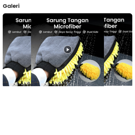
pintu, grill, sudut bumper, hingga sela sempit dengan mudah.
Galeri
Gerakan membersihkan menjadi lebih presisi dan cepat. Sangat
cocok untuk penggunaan rutin di rumah.
Daya Serap Baik & Cepat Kering
Bahan microfiber memiliki kemampuan menyerap air dan cairan
pembersih dengan baik. Membantu mempercepat proses
pengeringan setelah mencuci mobil atau motor. Setelah dicuci
ulang, kain lebih cepat kering dan siap dipakai kembali. Praktis
untuk penggunaan berulang.
Multifungsi untuk Banyak Permukaan
Tidak hanya untuk bodi mobil, produk ini juga bisa digunakan pada
dashboard, interior mobil, kaca, motor, hingga furniture rumah.
Cocok sebagai alat kebersihan serbaguna harian. Dengan satu
produk, banyak kebutuhan pembersihan bisa diselesaikan lebih
efisien.
Awet dan Reusable
Jahitan rapi serta material berkualitas membuat glove lebih tahan
lama untuk pemakaian jangka panjang. Bisa dicuci dan digunakan
kembali berkali-kali tanpa mudah rusak. Solusi hemat dibanding
kain lap sekali pakai. Cocok untuk pemilik kendaraan yang rutin
merawat mobil sendiri.
Kelengkapan Produk