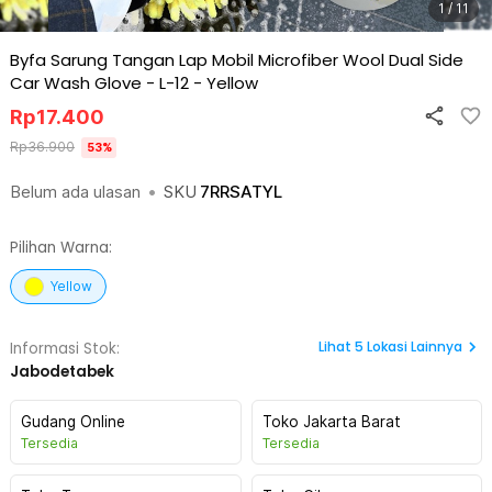
1 / 11
Byfa Sarung Tangan Lap Mobil Microfiber Wool Dual Side
Car Wash Glove - L-12
-
Yellow
Rp
17.400
Rp
36.900
53
%
Belum ada ulasan
•
SKU
7RRSATYL
Pilihan Warna:
Yellow
Lihat
5
Lokasi Lainnya
Informasi Stok:
Jabodetabek
Gudang Online
Toko Jakarta Barat
Tersedia
Tersedia