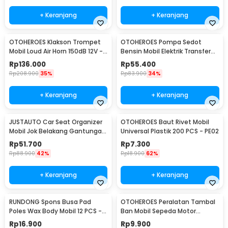
+ Keranjang
+ Keranjang
OTOHEROES Klakson Trompet
OTOHEROES Pompa Sedot
Mobil Loud Air Horn 150dB 12V -
Bensin Mobil Elektrik Transfer
JD4001
Pump 38mm DC 12V - CT-14
Rp
136.000
Rp
55.400
Rp
208.900
35%
Rp
83.900
34%
+ Keranjang
+ Keranjang
JUSTAUTO Car Seat Organizer
OTOHEROES Baut Rivet Mobil
Mobil Jok Belakang Gantungan
Universal Plastik 200 PCS - PE02
Barang Tisu - Z-354
Rp
51.700
Rp
7.300
Rp
88.900
42%
Rp
18.900
62%
+ Keranjang
+ Keranjang
RUNDONG Spons Busa Pad
OTOHEROES Peralatan Tambal
Poles Wax Body Mobil 12 PCS -
Ban Mobil Sepeda Motor
R2010
Tubeless - KBTB02
Rp
16.900
Rp
9.900