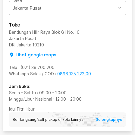
Lokasi
Jakarta Pusat
Toko
Bendungan Hilir Raya Blok G1 No. 10
Jakarta Pusat
DKI Jakarta
10210
Lihat google maps
Telp
:
(021) 39 700 200
Whatsapp Sales / COD
:
0896 135 222 00
Jam buka:
Senin - Sabtu
:
09:00
-
20:00
Minggu/Libur Nasional
:
12:00
-
20:00
Idul Fitri
: libur
Selengkapnya
Beli langsung/self pickup di kota lainnya