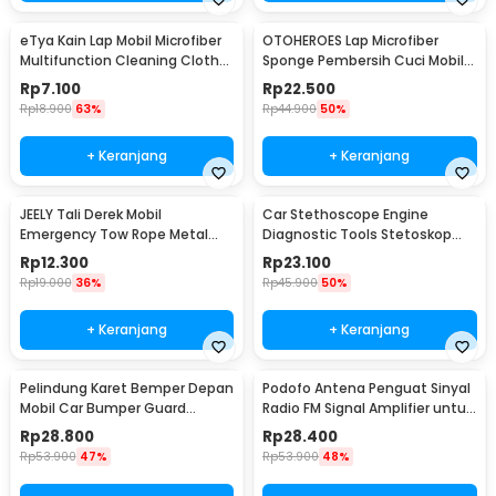
eTya Kain Lap Mobil Microfiber
OTOHEROES Lap Microfiber
Multifunction Cleaning Cloth
Sponge Pembersih Cuci Mobil
30x39cm - H-10
Motor - TP266
Rp
7.100
Rp
22.500
Rp
18.900
63%
Rp
44.900
50%
+ Keranjang
+ Keranjang
JEELY Tali Derek Mobil
Car Stethoscope Engine
Emergency Tow Rope Metal
Diagnostic Tools Stetoskop
Buckle U-Type 2.7M - JL30
Mesin Mobil - W80582
Rp
12.300
Rp
23.100
Rp
19.000
36%
Rp
45.900
50%
+ Keranjang
+ Keranjang
Pelindung Karet Bemper Depan
Podofo Antena Penguat Sinyal
Mobil Car Bumper Guard
Radio FM Signal Amplifier untuk
57mm 2.5M
Mobil - ANT-208
Rp
28.800
Rp
28.400
Rp
53.900
47%
Rp
53.900
48%