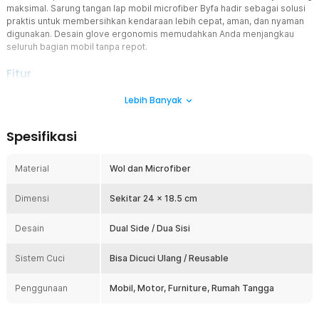
maksimal. Sarung tangan lap mobil microfiber Byfa hadir sebagai solusi
praktis untuk membersihkan kendaraan lebih cepat, aman, dan nyaman
digunakan. Desain glove ergonomis memudahkan Anda menjangkau
seluruh bagian mobil tanpa repot.
Fitur
Dual Side Cleaning Technology
Lebih Banyak
Sarung tangan ini menggunakan dua sisi berbeda untuk hasil
pembersihan maksimal. Sisi wool efektif mengangkat debu,
Spesifikasi
kotoran ringan, dan partikel yang menempel pada bodi kendaraan.
Sisi microfiber membantu finishing agar permukaan mobil lebih
bersih, kinclong, dan bebas bekas lap. Cocok untuk proses cuci
Material
Wol dan Microfiber
mobil maupun detailing harian.
Microfiber Lembut Anti Baret
Dimensi
Sekitar 24 x 18.5 cm
Material microfiber premium terasa lembut saat menyentuh cat
mobil sehingga aman digunakan. Serat halus membantu
Desain
Dual Side / Dua Sisi
menangkap debu tanpa menggores permukaan kendaraan. Sangat
ideal sebagai lap mobil microfiber untuk mobil warna gelap yang
Sistem Cuci
Bisa Dicuci Ulang / Reusable
rentan swirl mark. Hasil akhir lebih bersih dan rapi.
Model Sarung Tangan Praktis
Penggunaan
Mobil, Motor, Furniture, Rumah Tangga
Desain glove mengikuti bentuk tangan sehingga lebih nyaman
dibanding kain lap biasa. Anda bisa membersihkan spion, handle