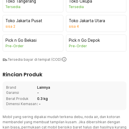
Toko Tangerang
Toko Cikupa
Tersedia
Tersedia
Toko Jakarta Pusat
Toko Jakarta Utara
sisa
2
sisa
4
Pick n Go Bekasi
Pick n Go Depok
Pre-Order
Pre-Order
Tersedia bayar di tempat (COD)
Rincian Produk
Brand
Lainnya
Garansi
-
Berat Produk
0.3 kg
Dimensi Kemasan
: -
Mobil yang sering dipakai mudah terkena debu, noda air, dan kotoran
membandel yang membuat tampilan kusam. Jika dibersihkan dengan
kain biasa, permukaan cat mobil berisiko baret halus dan hasilnya kurang