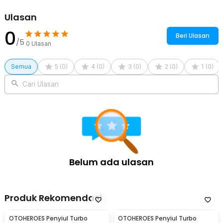
Rincian yang Anda dapatkan untuk pembelian produk ini:
Ulasan
1 x Byfa Sarung Tangan Lap Mobil Microfiber Wool Dual Side Car
0
Wash Glove - L-12
Beri Ulasan
/5
0
Ulasan
Semua
5
(
0
)
4
(
0
)
3
(
0
)
2
(
0
)
1
(
0
)
Cari Ulasan
Belum ada ulasan
Produk Rekomendasi
OTOHEROES Penyiul Turbo
OTOHEROES Penyiul Turbo