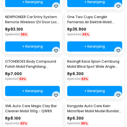
+ Keranjang
+ Keranjang
NEWPIONEER Car Entry System
One Two Cups Cangkir
Remote Wireless 12V Door Lock
Pemanas Air Elektrik Mobil
Mobil - CK18
Travel Mug 450ml - NJ88
Rp
93.100
Rp
35.900
Rp
144.900
36%
Rp
64.900
45%
+ Keranjang
+ Keranjang
OTOHEROES Body Compound
RacingR Kaca Spion Cembung
Polish Mobil Penghilang
Mobil Blind Spot Wide Angle
Goresan 15g with Spons - YYC-
50mm 2 Pcs - J0027
Rp
7.000
Rp
6.300
508
Rp
18.900
63%
Rp
16.900
63%
+ Keranjang
+ Keranjang
XML Auto Care Magic Clay Bar
Kongyide Auto Care Kain
Cleaner Mobil 100g - QW89
Microfiber Mobil Model Bundar -
L-20
Rp
8.100
Rp
5.300
Rp
20.900
62%
Rp
14.900
65%