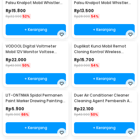
Palsu Knalpot Mobil Whistler
Palsu Knalpot Mobil Whistler
1000-2400cc L - TUR007
1000-1800cc M 1.6-2.0 - TUR007
Rp
15.800
Rp
13.500
Rp
32.900
52%
Rp
28.900
54%
+ Keranjang
+ Keranjang
VODOOL Digital Voltmeter
Duplikat Kunci Mobil Remot
Mobil 12V Monitor Voltase
Cloning Kontrol Wireless
Baterai LED Display - QY836
433.92MHz 1 PCS - WE32
Rp
22.000
Rp
15.700
Rp
43.900
50%
Rp
33.900
54%
+ Keranjang
+ Keranjang
LIT-ONTNMA Spidol Permanen
Duer Air Conditioner Cleaner
Paint Marker Drawing Painting
Cleaning Agent Pembersih AC
Oil Base - MP-01
Rumah 500ml - QUY1640
Rp
5.900
Rp
22.100
Rp
16.900
66%
Rp
43.900
50%
+ Keranjang
+ Keranjang