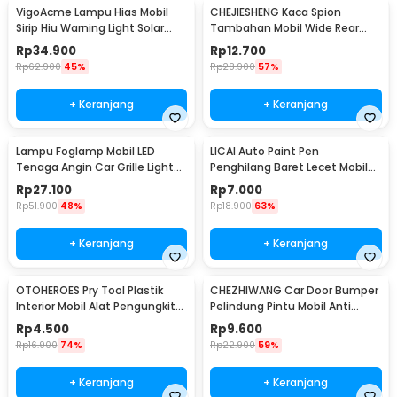
VigoAcme Lampu Hias Mobil
CHEJIESHENG Kaca Spion
Sirip Hiu Warning Light Solar
Tambahan Mobil Wide Rear
Energy 8 LED - FZWJSD
View Anti Blind Spot - SY-080
Rp
34.900
Rp
12.700
Rp
62.900
45%
Rp
28.900
57%
+ Keranjang
+ Keranjang
Lampu Foglamp Mobil LED
LICAI Auto Paint Pen
Tenaga Angin Car Grille Light
Penghilang Baret Lecet Mobil
Wind Power 2 PCS - XY044
Scratch Removal 12ml
Rp
27.100
Rp
7.000
Rp
51.900
48%
Rp
18.900
63%
+ Keranjang
+ Keranjang
OTOHEROES Pry Tool Plastik
CHEZHIWANG Car Door Bumper
Interior Mobil Alat Pengungkit
Pelindung Pintu Mobil Anti
Set 4 PCS - AA16
Gores 8 PCS - HT-001
Rp
4.500
Rp
9.600
Rp
16.900
74%
Rp
22.900
59%
+ Keranjang
+ Keranjang