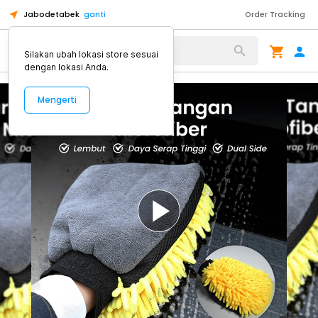
Jabodetabek
ganti
Order Tracking
Alat Kopi
Silakan ubah lokasi store sesuai
dengan lokasi Anda.
Mengerti