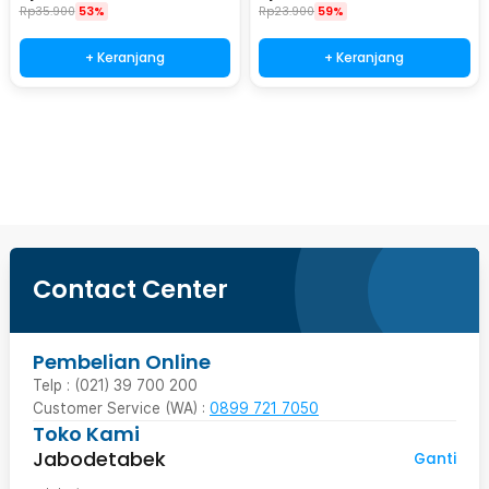
Rp
35.900
53%
Rp
23.900
59%
+ Keranjang
+ Keranjang
Beli Sekarang
Contact Center
Pembelian Online
Telp : (021) 39 700 200
Customer Service (WA) :
0899 721 7050
Toko Kami
Jabodetabek
Ganti