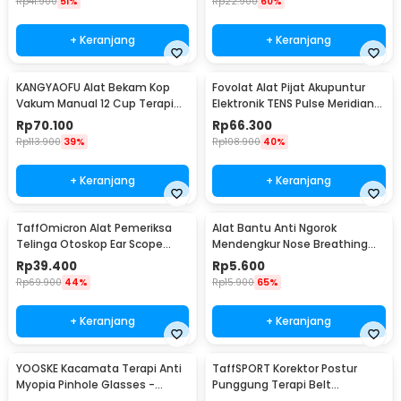
Rp
41.900
51%
Rp
22.900
60%
+ Keranjang
+ Keranjang
KANGYAOFU Alat Bekam Kop
Fovolat Alat Pijat Akupuntur
Vakum Manual 12 Cup Terapi
Elektronik TENS Pulse Meridian
Cupping Set - KN12
Massager - SY-D2-116
Rp
70.100
Rp
66.300
Rp
113.900
39%
Rp
108.900
40%
+ Keranjang
+ Keranjang
TaffOmicron Alat Pemeriksa
Alat Bantu Anti Ngorok
Telinga Otoskop Ear Scope
Mendengkur Nose Breathing
with LED Light - KT-GF08HA
Stop Snoring 4 PCS
Rp
39.400
Rp
5.600
Rp
69.900
44%
Rp
15.900
65%
+ Keranjang
+ Keranjang
YOOSKE Kacamata Terapi Anti
TaffSPORT Korektor Postur
Myopia Pinhole Glasses -
Punggung Terapi Belt
D11301
Magnetic L - T025