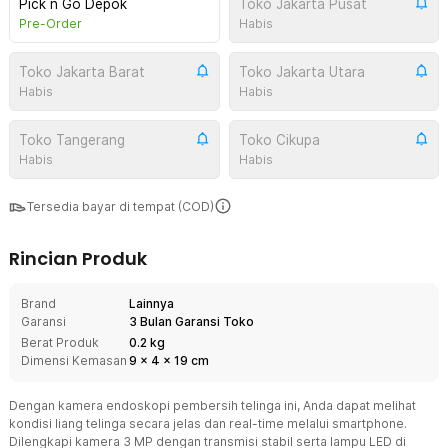
Pick n Go Depok
Toko Jakarta Pusat
Pre-Order
Habis
Toko Jakarta Barat
Toko Jakarta Utara
Habis
Habis
Toko Tangerang
Toko Cikupa
Habis
Habis
Tersedia bayar di tempat (COD)
Rincian Produk
Brand
Lainnya
Garansi
3 Bulan Garansi Toko
Berat Produk
0.2 kg
Dimensi Kemasan
9
x
4
x
19
cm
Dengan kamera endoskopi pembersih telinga ini, Anda dapat melihat
kondisi liang telinga secara jelas dan real-time melalui smartphone.
Dilengkapi kamera 3 MP dengan transmisi stabil serta lampu LED di