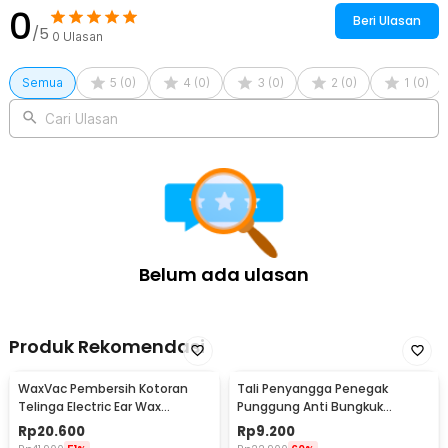
0
Beri Ulasan
/5
0
Ulasan
Semua
5
(
0
)
4
(
0
)
3
(
0
)
2
(
0
)
1
(
0
)
Cari Ulasan
Belum ada ulasan
Produk Rekomendasi
WaxVac Pembersih Kotoran
Tali Penyangga Penegak
Telinga Electric Ear Wax
Punggung Anti Bungkuk
Vacuum Silicon Tip - 682
Posture Corrector Size S
Rp
20.600
Rp
9.200