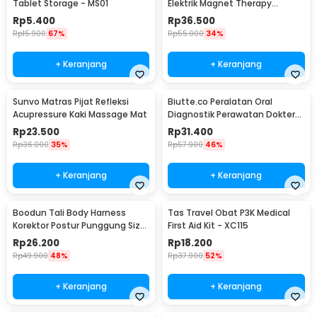
Tablet Storage - MS01
Elektrik Magnet Therapy
Battery - DF-618
Rp
5.400
Rp
36.500
Rp
15.900
67%
Rp
55.000
34%
+ Keranjang
+ Keranjang
Sunvo Matras Pijat Refleksi
Biutte.co Peralatan Oral
Acupressure Kaki Massage Mat
Diagnostik Perawatan Dokter
Gigi Dental 5in1 - 7CKQ01
Rp
23.500
Rp
31.400
Rp
36.000
35%
Rp
57.900
46%
+ Keranjang
+ Keranjang
Boodun Tali Body Harness
Tas Travel Obat P3K Medical
Korektor Postur Punggung Size
First Aid Kit - XC115
M - BBJ-15
Rp
26.200
Rp
18.200
Rp
49.900
48%
Rp
37.900
52%
+ Keranjang
+ Keranjang