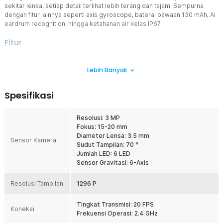
sekitar lensa, setiap detail terlihat lebih terang dan tajam. Sempurna
dengan fitur lainnya seperti axis gyroscope, baterai bawaan 130 mAh, AI
eardrum recognition, hingga ketahanan air kelas IP67.
Fitur
Tampilan HD Super Jernih
Lebih Banyak
Kamera pembersih telinga dilengkapi resolusi gambar hingga 1296
P yang mampu menampilkan gambar sangat jelas dan detail.
Didukung 6 LED di sekitar lensa, Anda dapat melihat kondisi bagian
Spesifikasi
dalam telinga dengan pencahayaan optimal, bahkan di area gelap
sekalipun.
Resolusi: 3 MP
Navigasi yang Mudah
Fokus: 15-20 mm
Dilengkapi teknologi axis gyroscope yang memungkinkan rotasi
Diameter Lensa: 3.5 mm
360° tanpa blind spot. Gambar tetap stabil dan tidak goyang,
Sensor Kamera
Sudut Tampilan: 70 °
membantu Anda membersihkan telinga dengan lebih presisi dan
Jumlah LED: 6 LED
aman.
Sensor Gravitasi: 6-Axis
Perlindungan Gendang Telinga
Dilengkapi AI eardrum recognition, kamera akan memberikan
Resolusi Tampilan
1296 P
peringatan visual "Do Not Touch the Eardrum" di layar smartphone
ketika ujung alat terlalu dekat dengan membran timpani. Ini adalah
Tingkat Transmisi: 20 FPS
fitur keamanan aktif pertama di kelasnya yang memastikan proses
Koneksi
Frekuensi Operasi: 2.4 GHz
pembersihan selalu terlindungi dari risiko cedera gendang telinga.