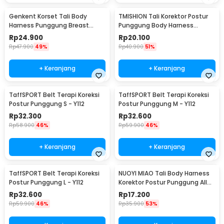
Genkent Korset Tali Body
TMISHION Tali Korektor Postur
Harness Punggung Breast
Punggung Body Harness
Support L - BBJ-16
Posture Corrector - BBJ-16
Rp
24.900
Rp
20.100
Rp
47.900
49%
Rp
40.900
51%
+ Keranjang
+ Keranjang
TaffSPORT Belt Terapi Koreksi
TaffSPORT Belt Terapi Koreksi
Postur Punggung S - Y112
Postur Punggung M - Y112
Rp
32.300
Rp
32.600
Rp
58.900
46%
Rp
59.900
46%
+ Keranjang
+ Keranjang
TaffSPORT Belt Terapi Koreksi
NUOYI MIAO Tali Body Harness
Postur Punggung L - Y112
Korektor Postur Punggung All
Size - NY-15
Rp
32.600
Rp
17.200
Rp
59.900
46%
Rp
35.900
53%