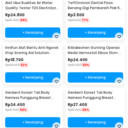
Alat Ukur Kualitas Air Water
TaffOmicron Dental Floss
Quality Tester TDS Electrolyzer
Benang Gigi Pembersih Plak 50
- JJ2850
PCS - LMT-558
Rp
24.800
Rp
3.500
Rp
47.900
49%
Rp
14.900
77%
+ Keranjang
+ Keranjang
InniFun Alat Bantu Anti Ngorok
Kitbakechen Gunting Operasi
Stop Snoring Aid Solution
Medis Hemostat Elbow 13cm -
Tongue Guard - G7G40
J4-682
Rp
18.700
Rp
24.400
Rp
38.900
52%
Rp
47.900
50%
+ Keranjang
+ Keranjang
Genkent Korset Tali Body
Genkent Korset Tali Body
Harness Punggung Breast
Harness Punggung Breast
Support S - BBJ-16
Support M - BBJ-16
Rp
24.400
Rp
27.400
Rp
47.900
50%
Rp
51.900
48%
+ Keranjang
+ Keranjang