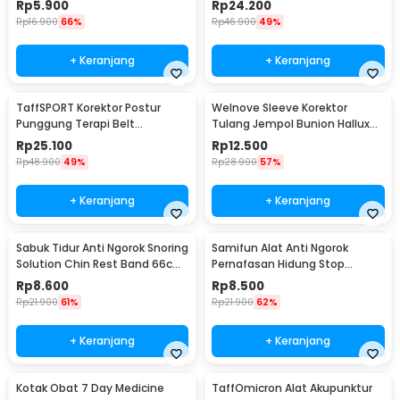
Rp
5.900
Rp
24.200
Rp
16.900
66%
Rp
46.900
49%
+ Keranjang
+ Keranjang
TaffSPORT Korektor Postur
Welnove Sleeve Korektor
Punggung Terapi Belt
Tulang Jempol Bunion Hallux
Magnetic XL - T025
Orthotics - CSQ1408
Rp
25.100
Rp
12.500
Rp
48.900
49%
Rp
28.900
57%
+ Keranjang
+ Keranjang
Sabuk Tidur Anti Ngorok Snoring
Samifun Alat Anti Ngorok
Solution Chin Rest Band 66cm
Pernafasan Hidung Stop
- 5582
Snoring Air Purifier - MX-555
Rp
8.600
Rp
8.500
Rp
21.900
61%
Rp
21.900
62%
+ Keranjang
+ Keranjang
Kotak Obat 7 Day Medicine
TaffOmicron Alat Akupunktur