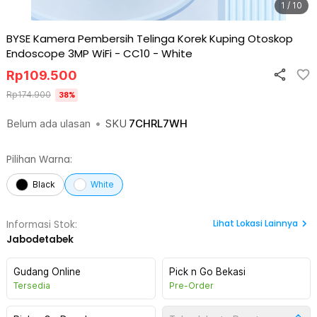
1 / 10
BYSE Kamera Pembersih Telinga Korek Kuping Otoskop
Endoscope 3MP WiFi - CC10
-
White
Rp
109.500
Rp
174.900
38
%
Belum ada ulasan
•
SKU
7CHRL7WH
Pilihan Warna:
Black
White
Lihat
Lokasi Lainnya
Informasi Stok:
Jabodetabek
Gudang Online
Pick n Go Bekasi
Tersedia
Pre-Order