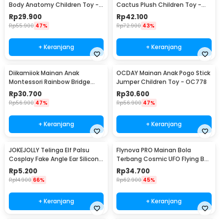
Body Anatomy Children Toy -
Cactus Plush Children Toy -
DD232
N436
Rp
29.900
Rp
42.100
Rp
55.900
47%
Rp
72.900
43%
+ Keranjang
+ Keranjang
Diikamiiok Mainan Anak
OCDAY Mainan Anak Pogo Stick
Montessori Rainbow Bridge
Jumper Children Toy - OC778
Children Toy - QT07
Rp
30.700
Rp
30.600
Rp
56.900
47%
Rp
56.900
47%
+ Keranjang
+ Keranjang
JOKEJOLLY Telinga Elf Palsu
Flynova PRO Mainan Bola
Cosplay Fake Angle Ear Silicone
Terbang Cosmic UFO Flying Ball
- JK-666
USB Charge - 998
Rp
5.200
Rp
34.700
Rp
14.900
66%
Rp
62.900
45%
+ Keranjang
+ Keranjang