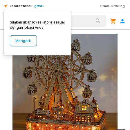
Jabodetabek
ganti
Order Tracking
Alat Kopi
Silakan ubah lokasi store sesuai
dengan lokasi Anda.
Mengerti