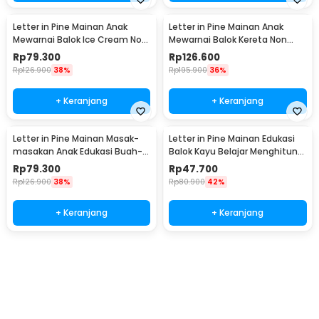
Letter in Pine Mainan Anak
Letter in Pine Mainan Anak
Mewarnai Balok Ice Cream Non
Mewarnai Balok Kereta Non
Toxic Paint - LP59
Toxic Paint - LP12
Rp
79.300
Rp
126.600
Rp
126.900
38%
Rp
195.900
36%
+ Keranjang
+ Keranjang
Letter in Pine Mainan Masak-
Letter in Pine Mainan Edukasi
masakan Anak Edukasi Buah-
Balok Kayu Belajar Menghitung
Buahan 5 PCS - LIP5
- LP50
Rp
79.300
Rp
47.700
Rp
126.900
38%
Rp
80.900
42%
+ Keranjang
+ Keranjang
Beli Sekarang