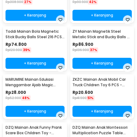
Rp
308.900
27%
Rp
90.900
42%
+ Keranjang
+ Keranjang
Toddi Mainan Bola Magnetic
ZY Mainan Magnetik Steel
Stick Bucky Balls Steel 216 PCS
Metalic Stick and Bucky Balls -
4.6x4.6x4.6mm - TH7005A
J75
Rp
74.800
Rp
86.900
Rp
120.900
39%
Rp
136.900
37%
+ Keranjang
+ Keranjang
MARUMINE Mainan Edukasi
ZKZC Mainan Anak Mobil Car
Menggambar Ajaib Magic
Truck Children Toy 6 PCS -
Luminous A4 - F66-A4L
XY422
Rp
28.000
Rp
20.600
Rp
52.900
48%
Rp
41.900
51%
+ Keranjang
+ Keranjang
DZQ Mainan Anak Funny Prank
DZQ Mainan Anak Montessori
Scare Box Children Toy -
Multiplication Puzzle Table