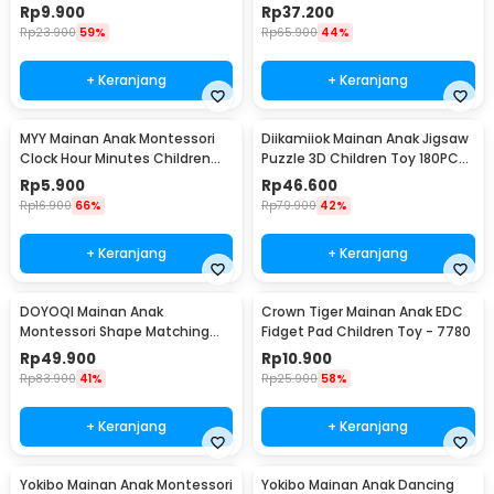
QW089
Math - QWZ45
Rp
9.900
Rp
37.200
Rp
23.900
59%
Rp
65.900
44%
+ Keranjang
+ Keranjang
MYY Mainan Anak Montessori
Diikamiiok Mainan Anak Jigsaw
Clock Hour Minutes Children
Puzzle 3D Children Toy 180PCS
Toy - SZ0916
- QW-A004
Rp
5.900
Rp
46.600
Rp
16.900
66%
Rp
79.900
42%
+ Keranjang
+ Keranjang
DOYOQI Mainan Anak
Crown Tiger Mainan Anak EDC
Montessori Shape Matching
Fidget Pad Children Toy - 7780
Children Toy - Z0566
Rp
49.900
Rp
10.900
Rp
83.900
41%
Rp
25.900
58%
+ Keranjang
+ Keranjang
Yokibo Mainan Anak Montessori
Yokibo Mainan Anak Dancing