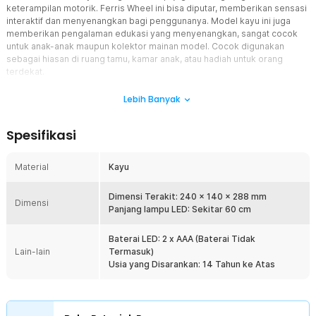
keterampilan motorik. Ferris Wheel ini bisa diputar, memberikan sensasi
interaktif dan menyenangkan bagi penggunanya. Model kayu ini juga
memberikan pengalaman edukasi yang menyenangkan, sangat cocok
untuk anak-anak maupun kolektor mainan model. Cocok digunakan
sebagai hiasan di ruang tamu, kamar anak, atau hadiah untuk orang
terdekat.
Fitur
Lebih Banyak
Desain Interaktif 3D
Spesifikasi
Model Ferris Wheel ini dirancang dengan detil yang menarik,
termasuk bagian roda yang bisa berputar. Memberikan
pengalaman yang lebih hidup dan menyenangkan, memungkinkan
Material
Kayu
penggunanya untuk merakit dan memainkan model ini dengan cara
yang kreatif.
Dimensi Terakit: 240 x 140 x 288 mm
Dimensi
Meningkatkan Keterampilan Motorik
Panjang lampu LED: Sekitar 60 cm
Selain menyenangkan, mainan Puzzle edukasi ini juga dapat
meningkatkan keterampilan motorik halus anak-anak. Proses
Baterai LED: 2 x AAA (Baterai Tidak
merakit puzzle ini melibatkan koordinasi tangan dan mata yang
Lain-lain
Termasuk)
baik.
Usia yang Disarankan: 14 Tahun ke Atas
Proses Pemasangan yang Mudah
Puzzle ini dirancang dengan sistem interlocking, membuatnya
mudah untuk dipasang tanpa alat tambahan. Setiap bagian