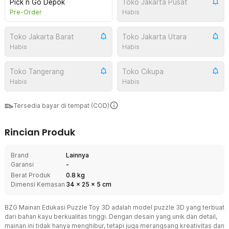
Pick n Go Depok
Toko Jakarta Pusat
Pre-Order
Habis
Toko Jakarta Barat
Toko Jakarta Utara
Habis
Habis
Toko Tangerang
Toko Cikupa
Habis
Habis
Tersedia bayar di tempat (COD)
Rincian Produk
Brand
Lainnya
Garansi
-
Berat Produk
0.8 kg
Dimensi Kemasan
34
x
25
x
5
cm
BZG Mainan Edukasi Puzzle Toy 3D adalah model puzzle 3D yang terbuat
dari bahan kayu berkualitas tinggi. Dengan desain yang unik dan detail,
mainan ini tidak hanya menghibur, tetapi juga merangsang kreativitas dan