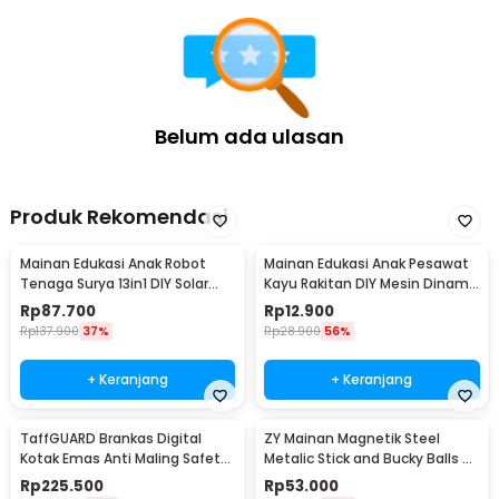
Belum ada ulasan
Produk Rekomendasi
Mainan Edukasi Anak Robot
Mainan Edukasi Anak Pesawat
Tenaga Surya 13in1 DIY Solar
Kayu Rakitan DIY Mesin Dinamo
Robot STEM - 2115A
Elektrik - HF2205
Rp
87.700
Rp
12.900
Rp
137.900
37%
Rp
28.900
56%
+ Keranjang
+ Keranjang
TaffGUARD Brankas Digital
ZY Mainan Magnetik Steel
Kotak Emas Anti Maling Safety
Metalic Stick and Bucky Balls -
230x170x170mm - EB30
005
Rp
225.500
Rp
53.000