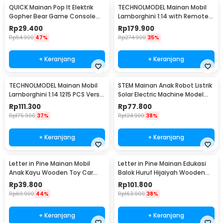
QUICK Mainan Pop It Elektrik
TECHNOLMODEL Mainan Mobil
Gopher Bear Game Console
Lamborghini 1:14 with Remote -
3rd Generation - Q3
JKC7101
Rp
29.400
Rp
179.900
Rp
54.900
47%
Rp
274.900
35%
+ Keranjang
+ Keranjang
TECHNOLMODEL Mainan Mobil
STEM Mainan Anak Robot Listrik
Lamborghini 1:14 1215 PCS Versi
Solar Electric Machine Model
Statis - JKC
Anjing - 2060
Rp
111.300
Rp
77.800
Rp
175.900
37%
Rp
124.900
38%
+ Keranjang
+ Keranjang
Letter in Pine Mainan Mobil
Letter in Pine Mainan Edukasi
Anak Kayu Wooden Toy Car
Balok Huruf Hijaiyah Wooden
Non Toxic Paint - LT10
Blocks - LP44
Rp
39.800
Rp
101.800
Rp
69.900
44%
Rp
163.900
38%
+ Keranjang
+ Keranjang