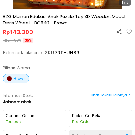
1 / 8
BZG Mainan Edukasi Anak Puzzle Toy 3D Wooden Model
Ferris Wheel - BG640
-
Brown
Rp
143.300
Rp
217.900
35
%
Belum ada ulasan
•
SKU
7RTHUNBR
Pilihan Warna:
Brown
Lihat
Lokasi Lainnya
Informasi Stok:
Jabodetabek
Gudang Online
Pick n Go Bekasi
Tersedia
Pre-Order