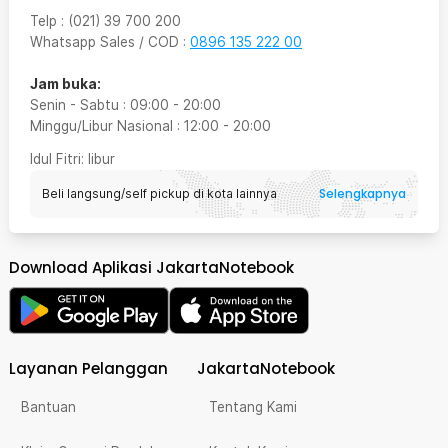
Telp
:
(021) 39 700 200
Whatsapp Sales / COD
:
0896 135 222 00
Jam buka:
Senin - Sabtu
:
09:00
-
20:00
Minggu/Libur Nasional
:
12:00
-
20:00
Idul Fitri
: libur
Selengkapnya
Beli langsung/self pickup di kota lainnya
Download Aplikasi JakartaNotebook
Layanan Pelanggan
JakartaNotebook
Bantuan
Tentang Kami