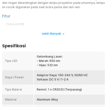
dan ringan dibandingkan dengan lampu proyektor pada umumnya, lampu
ini cocok digunakan pada saat acara pesta dan lain-lain.
Fitur
Cahaya RGB
Warna cahaya RGB yang dihasilkan membuat lampu ini cocok
Lebih Banyak
digunakan sebagai dekorasi ataupun membantu tata panggung
lebih meriah. Cahaya yang dihasilkan juga terang dan mampu
mencakup satu ruangan penuh.
Spesifikasi
Variasi Pola Cahaya
Terdapat banyak variasi dan pola cahaya yang bisa diatur
Gelombang Laser:
penggunaannya melalui kendali remot kontrol. Anda bisa memilih
Tipe LED
- Merah: 650 nm
cahaya tertentu sesuai dengan kebutuhan.
- Hijau: 532 nm
Pemasangan yang Mudah
Pemasangan lampu proyektor ini sangatlah mudah, cukup
Adaptor Daya: 100-240 V, 50/60 HZ
Daya / Power
hubungkan ke sumber listrik maka lampu siap digunakan. Anda bisa
Voltase: DC 5 V / 1-2 A
meletakkan lampu ini di atas meja ataupun menggantungnya di
sudut ruangan.
Tipe Baterai
Remot: 1 x CR2032 (Terpasang)
Tersedia dengan Remot Kontrol
Kontrol warna lampu proyektor dengan mudah dari jarak jauh
Material
Aluminum Alloy
menggunakan remot kontrol. Remot kontrol akan memberikan Anda
kebebasan dalam mengontrol pola dan pancaran lampu proyektor.