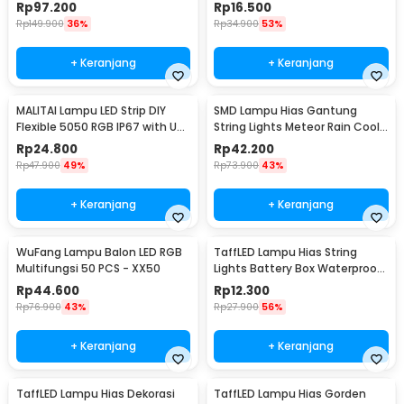
Remote
Controller 1M - SMD2835
Rp
97.200
Rp
16.500
Rp
149.900
36%
Rp
34.900
53%
+ Keranjang
+ Keranjang
MALITAI Lampu LED Strip DIY
SMD Lampu Hias Gantung
Flexible 5050 RGB IP67 with USB
String Lights Meteor Rain Cool
Controller 2M - SMD2835
White 30cm 8 PCS
Rp
24.800
Rp
42.200
Rp
47.900
49%
Rp
73.900
43%
+ Keranjang
+ Keranjang
WuFang Lampu Balon LED RGB
TaffLED Lampu Hias String
Multifungsi 50 PCS - XX50
Lights Battery Box Waterproof
50 LED 5M - G5
Rp
44.600
Rp
12.300
Rp
76.900
43%
Rp
27.900
56%
+ Keranjang
+ Keranjang
TaffLED Lampu Hias Dekorasi
TaffLED Lampu Hias Gorden