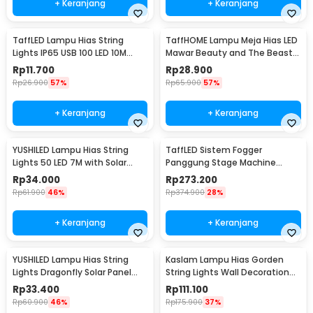
+ Keranjang
+ Keranjang
TaffLED Lampu Hias String
TaffHOME Lampu Meja Hias LED
Lights IP65 USB 100 LED 10M
Mawar Beauty and The Beast
Warm White - TDC-01
Warm White - AC01
Rp
11.700
Rp
28.900
Rp
26.900
57%
Rp
65.900
57%
+ Keranjang
+ Keranjang
YUSHILED Lampu Hias String
TaffLED Sistem Fogger
Lights 50 LED 7M with Solar
Panggung Stage Machine
Panel - M072
Ejector with RGB LED - KY-
Rp
34.000
Rp
273.200
LED500
Rp
61.900
46%
Rp
374.900
28%
+ Keranjang
+ Keranjang
YUSHILED Lampu Hias String
Kaslam Lampu Hias Gorden
Lights Dragonfly Solar Panel
String Lights Wall Decoration
IP65 8 Modes 20 LED - M088
18W 3x3M 320 LED - S-32
Rp
33.400
Rp
111.100
Rp
60.900
46%
Rp
175.900
37%