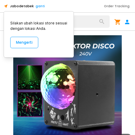
Jabodetabek
ganti
Order Tracking
Alat Kopi
Silakan ubah lokasi store sesuai
dengan lokasi Anda.
Mengerti