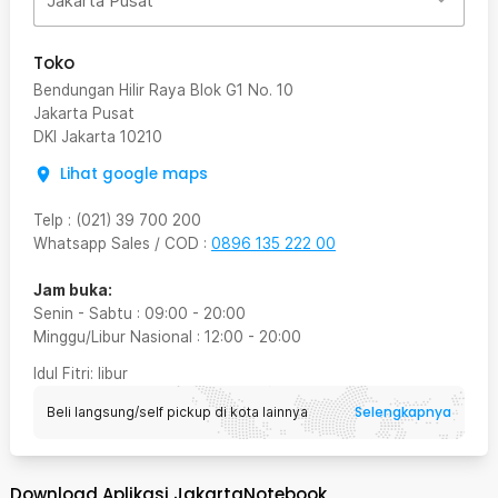
Jakarta Pusat
Toko
Bendungan Hilir Raya Blok G1 No. 10
Jakarta Pusat
DKI Jakarta
10210
Lihat google maps
Telp
:
(021) 39 700 200
Whatsapp Sales / COD
:
0896 135 222 00
Jam buka:
Senin - Sabtu
:
09:00
-
20:00
Minggu/Libur Nasional
:
12:00
-
20:00
Idul Fitri
: libur
Selengkapnya
Beli langsung/self pickup di kota lainnya
Download Aplikasi JakartaNotebook