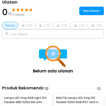
Ulasan
0
Beri Ulasan
/5
0
Ulasan
Semua
5
(
0
)
4
(
0
)
3
(
0
)
2
(
0
)
1
(
0
)
Cari Ulasan
Belum ada ulasan
Produk Rekomendasi
Lampu LED Strip RGB Light DIY
MALITAI Lampu LED Strip DIY
Flexible SMD 5050 5M with
Flexible 5050 RGB IP67 with USB