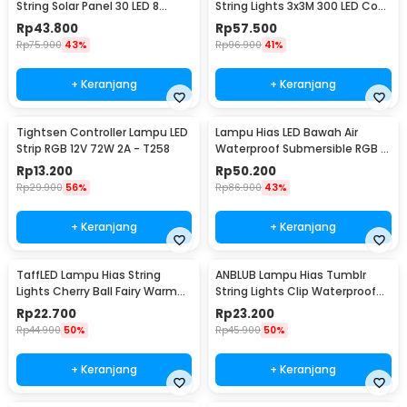
String Solar Panel 30 LED 8
String Lights 3x3M 300 LED Cool
Mode 6.5M - 896
White 18W - 300L
Rp
43.800
Rp
57.500
Rp
75.900
43%
Rp
96.900
41%
+ Keranjang
+ Keranjang
Tightsen Controller Lampu LED
Lampu Hias LED Bawah Air
Strip RGB 12V 72W 2A - T258
Waterproof Submersible RGB 2
PCS with Remote - 13017
Rp
13.200
Rp
50.200
Rp
29.900
56%
Rp
86.900
43%
+ Keranjang
+ Keranjang
TaffLED Lampu Hias String
ANBLUB Lampu Hias Tumblr
Lights Cherry Ball Fairy Warm
String Lights Clip Waterproof
White 5M - LY20W
20 LED 2M - 0606
Rp
22.700
Rp
23.200
Rp
44.900
50%
Rp
45.900
50%
+ Keranjang
+ Keranjang