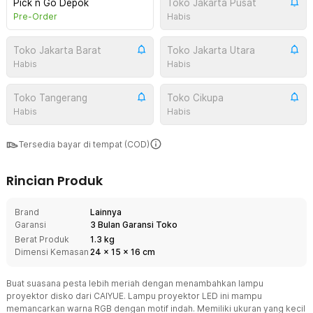
Pick n Go Depok
Toko Jakarta Pusat
Pre-Order
Habis
Toko Jakarta Barat
Toko Jakarta Utara
Habis
Habis
Toko Tangerang
Toko Cikupa
Habis
Habis
Tersedia bayar di tempat (COD)
Rincian Produk
Brand
Lainnya
Garansi
3 Bulan Garansi Toko
Berat Produk
1.3 kg
Dimensi Kemasan
24
x
15
x
16
cm
Buat suasana pesta lebih meriah dengan menambahkan lampu
proyektor disko dari CAIYUE. Lampu proyektor LED ini mampu
memancarkan warna RGB dengan motif indah. Memiliki ukuran yang kecil