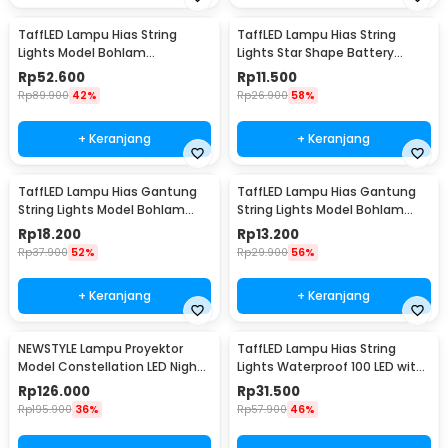
TaffLED Lampu Hias String
TaffLED Lampu Hias String
Lights Model Bohlam
Lights Star Shape Battery
Waterproof 20 LED 5M - PD039
Power 20 LED 3M - 2G11
Rp
52.600
Rp
11.500
Rp
89.900
42%
Rp
26.900
58%
+ Keranjang
+ Keranjang
TaffLED Lampu Hias Gantung
TaffLED Lampu Hias Gantung
String Lights Model Bohlam
String Lights Model Bohlam
Mini Waterproof 6M - ZYD0931
Mini Waterproof 3M - ZYD0931
Rp
18.200
Rp
13.200
Rp
37.900
52%
Rp
29.900
56%
+ Keranjang
+ Keranjang
NEWSTYLE Lampu Proyektor
TaffLED Lampu Hias String
Model Constellation LED Night
Lights Waterproof 100 LED with
Light 3W 5V - NL-USB
Solar Panel - M071
Rp
126.000
Rp
31.500
Rp
195.900
36%
Rp
57.900
46%