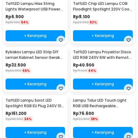
TaffLED Lampu Hias String
TaffLED Chip LED Lampu COB
Lights Waterproof USB Power
Floodlight Spotlight 220V Cool
50 LED 5M - SZ
White 6000K 50W - COB4060-
Rp
6.900
Rp
8.100
AC220-50
Rp
18.900
64%
Rp
20.900
62%
+ Keranjang
+ Keranjang
Rybakov Lampu LED Strip DIY
TaffLED Lampu Proyektor Disco
Lemari Kabinet Sensor Gerak
LED RGB 240V 6W with Remote
4.5W 1M - 2835
Control - CY-LV-RG
Rp
32.500
Rp
40.900
Rp
59.900
46%
Rp
71.900
44%
+ Keranjang
+ Keranjang
TaffLED Lampu Sorot LED
Lampu Tidur LED Touch Light
Spotlight RGB EU Plug 240V 10W
RGB USB Rechargeable
- L18RG
1500mAh 5V 3W - F8-1
Rp
161.200
Rp
76.600
Rp
240.900
34%
Rp
122.900
38%
+ Keranjang
+ Keranjang