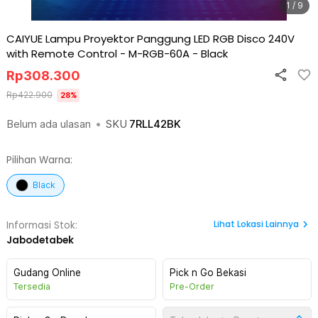
1 / 9
CAIYUE Lampu Proyektor Panggung LED RGB Disco 240V
with Remote Control - M-RGB-60A
-
Black
Rp
308.300
Rp
422.900
28
%
Belum ada ulasan
•
SKU
7RLL42BK
Pilihan Warna:
Black
Lihat
Lokasi Lainnya
Informasi Stok:
Jabodetabek
Gudang Online
Pick n Go Bekasi
Tersedia
Pre-Order