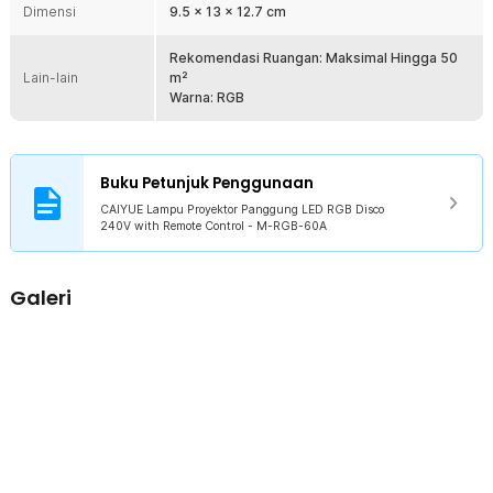
Dimensi
9.5 x 13 x 12.7 cm
Anda bisa langsung menggunakan remot karena sudah terpasang
baterai CR2032.
Rekomendasi Ruangan: Maksimal Hingga 50
Lain-lain
m²
Kelengkapan Produk
Warna: RGB
Rincian yang Anda dapatkan untuk pembelian produk ini:
1 x CAIYUE Lampu Proyektor Panggung LED RGB Disco 240V -
M-RGB-60A
1 x Remot Kontrol
Buku Petunjuk Penggunaan
1 x Baterai Remot CR2032
CAIYUE Lampu Proyektor Panggung LED RGB Disco
1 x Adaptor Daya EU Plug
240V with Remote Control - M-RGB-60A
1 x Bracket
1 x Set Baut
1 x Panduan Penggunaan
Galeri