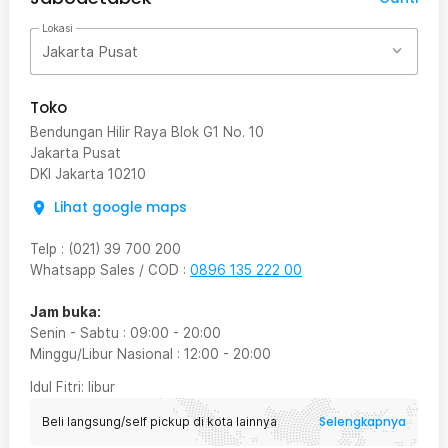
Lokasi
Jakarta Pusat
Toko
Bendungan Hilir Raya Blok G1 No. 10
Jakarta Pusat
DKI Jakarta
10210
Lihat google maps
Telp
:
(021) 39 700 200
Whatsapp Sales / COD
:
0896 135 222 00
Jam buka:
Senin - Sabtu
:
09:00
-
20:00
Minggu/Libur Nasional
:
12:00
-
20:00
Idul Fitri
: libur
Selengkapnya
Beli langsung/self pickup di kota lainnya