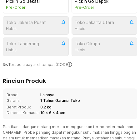
Pick n Go Bekasi
Pick n Go Depok
Pre-Order
Pre-Order
Toko Jakarta Pusat
Toko Jakarta Utara
Habis
Habis
Toko Tangerang
Toko Cikupa
Habis
Habis
Tersedia bayar di tempat (COD)
Rincian Produk
Brand
Lainnya
Garansi
1 Tahun Garansi Toko
Berat Produk
0.2 kg
Dimensi Kemasan
19
x
6
x
4
cm
Pastikan hidangan matang merata menggunakan termometer makanan
CANAMEK. Probe panjang dapat mengukur suhu makanan hingga bagian
dalam untuk memastikan masakan matang. Punya ketahanan suhu tinggi,