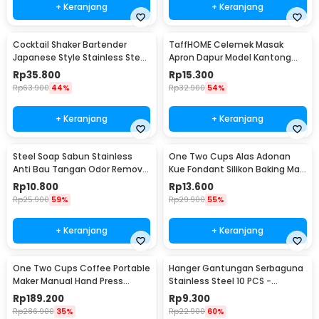
+ Keranjang
+ Keranjang
Cocktail Shaker Bartender
TaffHOME Celemek Masak
Japanese Style Stainless Steel
Apron Dapur Model Kantong
200ml
Pola Spatula - JJ41
Rp
35.800
Rp
15.300
Rp
63.900
44%
Rp
32.900
54%
+ Keranjang
+ Keranjang
Steel Soap Sabun Stainless
One Two Cups Alas Adonan
Anti Bau Tangan Odor Remove
Kue Fondant Silikon Baking Mat
- HW071
Anti Slip - JJ3873
Rp
10.800
Rp
13.600
Rp
25.900
59%
Rp
29.900
55%
+ Keranjang
+ Keranjang
One Two Cups Coffee Portable
Hanger Gantungan Serbaguna
Maker Manual Hand Press
Stainless Steel 10 PCS -
Espresso 300ml - T35066
M127105
Rp
189.200
Rp
9.300
Rp
286.900
35%
Rp
22.900
60%