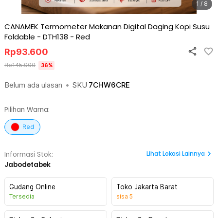
1 / 8
CANAMEK Termometer Makanan Digital Daging Kopi Susu
Foldable - DTH138
-
Red
Rp
93.600
Rp
145.900
36
%
Belum ada ulasan
•
SKU
7CHW6CRE
Pilihan Warna:
Red
Lihat
Lokasi Lainnya
Informasi Stok:
Jabodetabek
Gudang Online
Toko Jakarta Barat
Tersedia
sisa
5