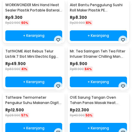
WORKWONDER Mini Hand Heat
Alat Bantu Penggulung Sushi
Sealer Plastik Portable Baterai
Roll Maker Plastik PE
AA - LX2000A
22x20.5x0.1cm - E1119
Rp
9.300
Rp
8.300
Rp
22.900
60%
Rp
20.900
61%
+ Keranjang
+ Keranjang
TaffHOME Alat Rebus Telur
Mr. Tea Saringan Teh Tea Filter
Listrik 7 Slot Mini Electric Egg
Infuser Strainer Chilling Man
Cooker 350W - YS-203
Silicon - MR03
Rp
49.900
Rp
6.900
Rp
83.900
41%
Rp
18.900
64%
+ Keranjang
+ Keranjang
Taffware Termometer
OVE Sarung Tangan Oven
Pengukur Suhu Makanan Digital
Tahan Panas Masak Heat
Daging Kopi Susu - TP101
Resistant Gloves - 540F
Rp
12.500
Rp
22.300
Rp
28.900
57%
Rp
43.900
50%
+ Keranjang
+ Keranjang