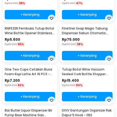
Rp
92.900
38%
Rp
55.900
47%
+ Keranjang
+ Keranjang
KNIFEZER Pembuka Tutup Botol
Finether Soap Magic Tabung
Wine Bottle Opener Stainless
Dispenser Sabun Otomatis
Steel - WS01
400ml - AD-03
Rp
5.600
Rp
75.000
Rp
15.900
65%
Rp
120.900
38%
+ Keranjang
+ Keranjang
One Two Cups Cetakan Busa
Tutup Botol Wine Vacuum
Foam Kopi Latte Art 16 PCS -
Sealed Cork Bottle Stopper
JJYE01
Stainless Steel - G94529
Rp
7.200
Rp
15.400
Rp
18.900
62%
Rp
32.900
54%
+ Keranjang
+ Keranjang
Bar Butler Liquor Dispenser Bir
DIVV Gantungan Organizer Rak
Pump Beer Machine Gas
Dapur 5 Hook - I163