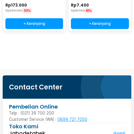
Station 900ml - P-36
Rp
173.000
Rp
7.400
Rp
255.900
33%
Rp
18.900
61%
+ Keranjang
+ Keranjang
Beli Sekarang
Contact Center
Pembelian Online
Telp : (021) 39 700 200
Customer Service (WA) :
0899 721 7050
Toko Kami
Jabodetabek
Ganti