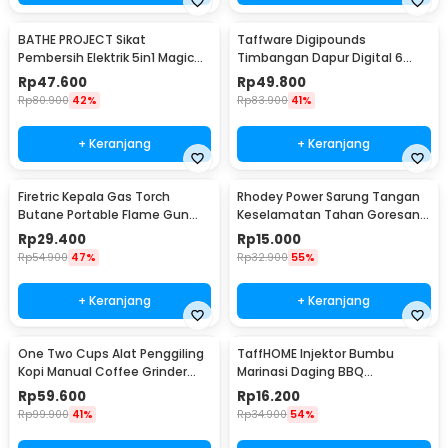
BATHE PROJECT Sikat
Taffware Digipounds
Pembersih Elektrik 5in1 Magic
Timbangan Dapur Digital 6
Brush Rechargeable - WQ8110
Satuan 1kg 0.1g - i2000
Rp
47.600
Rp
49.800
Rp
80.900
42%
Rp
83.900
41%
+ Keranjang
+ Keranjang
Firetric Kepala Gas Torch
Rhodey Power Sarung Tangan
Butane Portable Flame Gun
Keselamatan Tahan Goresan
Adjustable - 807
Pisau - EN388
Rp
29.400
Rp
15.000
Rp
54.900
47%
Rp
32.900
55%
+ Keranjang
+ Keranjang
One Two Cups Alat Penggiling
TaffHOME Injektor Bumbu
Kopi Manual Coffee Grinder
Marinasi Daging BBQ
Portable - WFCG9800
Seasoning Injector - HC117
Rp
59.600
Rp
16.200
Rp
99.900
41%
Rp
34.900
54%