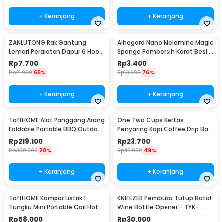
+ Keranjang
+ Keranjang
ZANLUTONG Rak Gantung
Aihogard Nano Melamine Magic
Lemari Peralatan Dapur 6 Hook
Sponge Pembersih Karat Besi -
Besi - 2137
CW62
Rp
7.700
Rp
3.400
Rp
21.900
65%
Rp
13.900
76%
+ Keranjang
+ Keranjang
TaffHOME Alat Panggang Arang
One Two Cups Kertas
Foldable Portable BBQ Outdoor
Penyaring Kopi Coffee Drip Bag
Grill Stove - HWSK77
Paper Filter 50PCS - T111
Rp
219.100
Rp
23.700
Rp
300.900
28%
Rp
45.900
49%
+ Keranjang
+ Keranjang
TaffHOME Kompor Listrik 1
KNIFEZER Pembuka Tutup Botol
Tungku Mini Portable Coil Hot
Wine Bottle Opener - TYK-
Plate 500W - C1-1000-03
074B
Rp
58.000
Rp
30.000