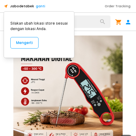
Jabodetabek
ganti
Order Tracking
Alat Kopi
Silakan ubah lokasi store sesuai
dengan lokasi Anda.
Mengerti