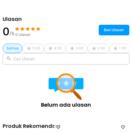
untuk memberikan keamanan tambahan pada area yang cedera.
Andal di Setiap Kondisi
Anda tidak perlu khawatir performanya akan menurun meskipun
Ulasan
digunakan dalam keadaan basah. Splint ini dirancang tahan
terhadap air, sehingga sangat ideal digunakan di berbagai kondisi,
0
Beri Ulasan
termasuk saat hujan atau di lingkungan outdoor.
/5
0
Ulasan
Potong Sesuai Kebutuhan
Anda bisa memotong splint dengan mudah sesuai ukuran dan
Semua
5
(
0
)
4
(
0
)
3
(
0
)
2
(
0
)
1
(
0
)
kebutuhan yang spesifik. Baik untuk area kecil seperti jari maupun
area besar seperti lengan, splint roll dari CARBOU ini dapat
Cari Ulasan
disesuaikan dengan cepat tanpa menurunkan performanya.
Kelengkapan Produk
Rincian yang Anda dapatkan untuk pembelian produk ini:
1 x CARBOU Splint Roll Patah Tulang Bidai Spalk Aluminium
11x46cm - CB01
Belum ada ulasan
Produk Rekomendasi