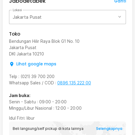
Jabodetabek
Ganti
Lokasi
Jakarta Pusat
Toko
Bendungan Hilir Raya Blok G1 No. 10
Jakarta Pusat
DKI Jakarta
10210
Lihat google maps
Telp
:
(021) 39 700 200
Whatsapp Sales / COD
:
0896 135 222 00
Jam buka:
Senin - Sabtu
:
09:00
-
20:00
Minggu/Libur Nasional
:
12:00
-
20:00
Idul Fitri
: libur
Selengkapnya
Beli langsung/self pickup di kota lainnya