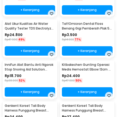
+ Keranjang
+ Keranjang
Alat Ukur Kualitas Air Water
TaffOmicron Dental Floss
Quality Tester TDS Electrolyzer
Benang Gigi Pembersih Plak 50
- JJ2850
PCS - LMT-558
Rp
24.800
Rp
3.500
Rp
47.900
49%
Rp
14.900
77%
+ Keranjang
+ Keranjang
InniFun Alat Bantu Anti Ngorok
Kitbakechen Gunting Operasi
Stop Snoring Aid Solution
Medis Hemostat Elbow 13cm -
Tongue Guard - G7G40
J4-682
Rp
18.700
Rp
24.400
Rp
38.900
52%
Rp
47.900
50%
+ Keranjang
+ Keranjang
Genkent Korset Tali Body
Genkent Korset Tali Body
Harness Punggung Breast
Harness Punggung Breast
Support S - BBJ-16
Support M - BBJ-16
Rp
24.400
Rp
27.400