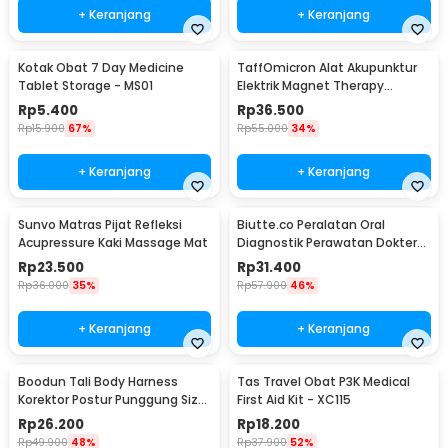
+ Keranjang
+ Keranjang
Kotak Obat 7 Day Medicine
TaffOmicron Alat Akupunktur
Tablet Storage - MS01
Elektrik Magnet Therapy
Battery - DF-618
Rp
5.400
Rp
36.500
Rp
15.900
67%
Rp
55.000
34%
+ Keranjang
+ Keranjang
Sunvo Matras Pijat Refleksi
Biutte.co Peralatan Oral
Acupressure Kaki Massage Mat
Diagnostik Perawatan Dokter
Gigi Dental 5in1 - 7CKQ01
Rp
23.500
Rp
31.400
Rp
36.000
35%
Rp
57.900
46%
+ Keranjang
+ Keranjang
Boodun Tali Body Harness
Tas Travel Obat P3K Medical
Korektor Postur Punggung Size
First Aid Kit - XC115
M - BBJ-15
Rp
26.200
Rp
18.200
Rp
49.900
48%
Rp
37.900
52%