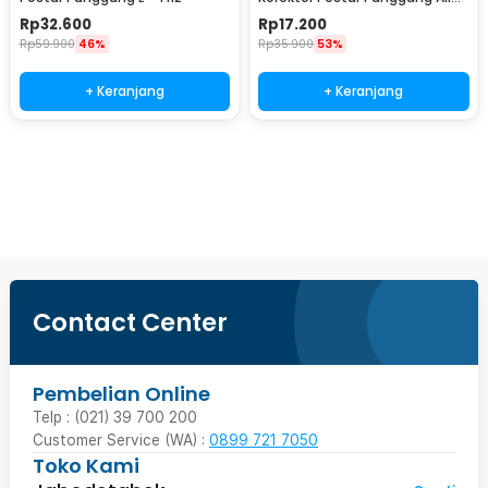
Size - NY-15
Rp
32.600
Rp
17.200
Rp
59.900
46%
Rp
35.900
53%
+ Keranjang
+ Keranjang
Beli Sekarang
Contact Center
Pembelian Online
Telp : (021) 39 700 200
Customer Service (WA) :
0899 721 7050
Toko Kami