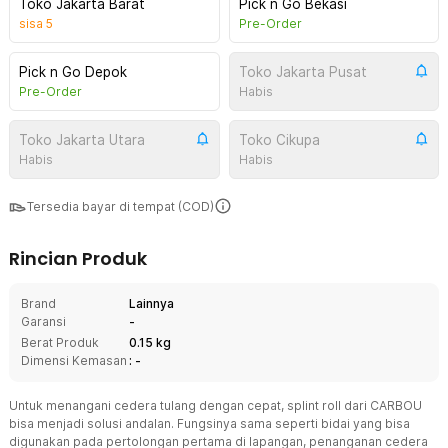
Toko Jakarta Barat
Pick n Go Bekasi
sisa
5
Pre-Order
Pick n Go Depok
Toko Jakarta Pusat
Pre-Order
Habis
Toko Jakarta Utara
Toko Cikupa
Habis
Habis
Tersedia bayar di tempat (COD)
Rincian Produk
Brand
Lainnya
Garansi
-
Berat Produk
0.15 kg
Dimensi Kemasan
: -
Untuk menangani cedera tulang dengan cepat, splint roll dari CARBOU
bisa menjadi solusi andalan. Fungsinya sama seperti bidai yang bisa
digunakan pada pertolongan pertama di lapangan, penanganan cedera