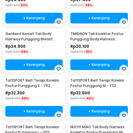
Rp
47.900
50%
Rp
51.900
48%
+ Keranjang
+ Keranjang
Genkent Korset Tali Body
TMISHION Tali Korektor Postur
Harness Punggung Breast
Punggung Body Harness
Support L - BBJ-16
Posture Corrector - BBJ-16
Rp
24.900
Rp
20.100
Rp
47.900
49%
Rp
40.900
51%
+ Keranjang
+ Keranjang
TaffSPORT Belt Terapi Koreksi
TaffSPORT Belt Terapi Koreksi
Postur Punggung S - Y112
Postur Punggung M - Y112
Rp
32.300
Rp
32.600
Rp
58.900
46%
Rp
59.900
46%
+ Keranjang
+ Keranjang
TaffSPORT Belt Terapi Koreksi
NUOYI MIAO Tali Body Harness
Postur Punggung L - Y112
Korektor Postur Punggung All