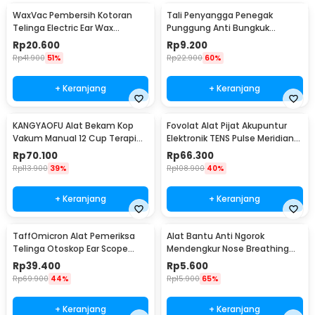
WaxVac Pembersih Kotoran
Tali Penyangga Penegak
Telinga Electric Ear Wax
Punggung Anti Bungkuk
Vacuum Silicon Tip - 682
Posture Corrector Size S
Rp
20.600
Rp
9.200
Rp
41.900
51%
Rp
22.900
60%
+ Keranjang
+ Keranjang
KANGYAOFU Alat Bekam Kop
Fovolat Alat Pijat Akupuntur
Vakum Manual 12 Cup Terapi
Elektronik TENS Pulse Meridian
Cupping Set - KN12
Massager - SY-D2-116
Rp
70.100
Rp
66.300
Rp
113.900
39%
Rp
108.900
40%
+ Keranjang
+ Keranjang
TaffOmicron Alat Pemeriksa
Alat Bantu Anti Ngorok
Telinga Otoskop Ear Scope
Mendengkur Nose Breathing
with LED Light - KT-GF08HA
Stop Snoring 4 PCS
Rp
39.400
Rp
5.600
Rp
69.900
44%
Rp
15.900
65%
+ Keranjang
+ Keranjang