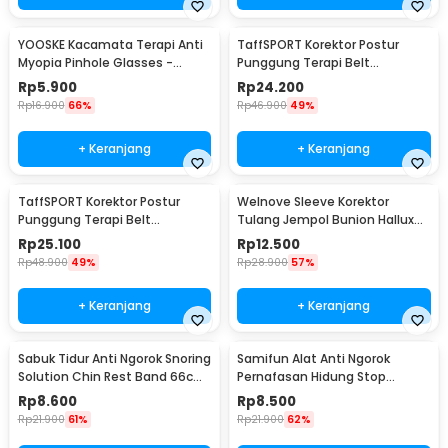
YOOSKE Kacamata Terapi Anti
TaffSPORT Korektor Postur
Myopia Pinhole Glasses -
Punggung Terapi Belt
D11301
Magnetic L - T025
Rp
5.900
Rp
24.200
Rp
16.900
66%
Rp
46.900
49%
+ Keranjang
+ Keranjang
TaffSPORT Korektor Postur
Welnove Sleeve Korektor
Punggung Terapi Belt
Tulang Jempol Bunion Hallux
Magnetic XL - T025
Orthotics - CSQ1408
Rp
25.100
Rp
12.500
Rp
48.900
49%
Rp
28.900
57%
+ Keranjang
+ Keranjang
Sabuk Tidur Anti Ngorok Snoring
Samifun Alat Anti Ngorok
Solution Chin Rest Band 66cm
Pernafasan Hidung Stop
- 5582
Snoring Air Purifier - MX-555
Rp
8.600
Rp
8.500
Rp
21.900
61%
Rp
21.900
62%