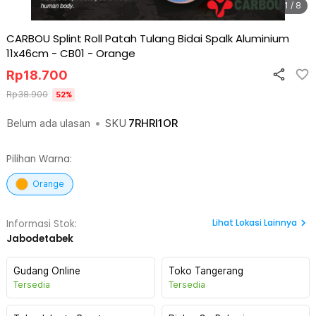
1 / 8
CARBOU Splint Roll Patah Tulang Bidai Spalk Aluminium
11x46cm - CB01
-
Orange
Rp
18.700
Rp
38.900
52
%
Belum ada ulasan
•
SKU
7RHRI1OR
Pilihan Warna:
Orange
Lihat
Lokasi Lainnya
Informasi Stok:
Jabodetabek
Gudang Online
Toko Tangerang
Tersedia
Tersedia