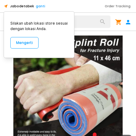
Jabodetabek
ganti
Order Tracking
Alat Kopi
Silakan ubah lokasi store sesuai
dengan lokasi Anda.
Mengerti