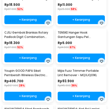
Mesh Bag - 62319
5Mx3cm - B35
Rp
18.500
Rp
11.000
Rp
37.900
52%
Rp
25.900
58%
+ Keranjang
+ Keranjang
CJSJ Gembok Brankas Rotary
TENSKE Hanger Hook
Padlock Digit Combination
Gantungan Sapu Pel
Padlock - CH-209
Multifungsi 1 PCS - GF-016
Rp
18.300
Rp
5.000
Rp
37.900
52%
Rp
14.900
67%
+ Keranjang
+ Keranjang
Youpin GOOD PAPA Sikat
Mijia Fuzz Trimmer Portable
Pembersih Wireless Electric
Lint Remover - MQXJQ01KL
Cleaning - CL99
Rp
406.700
Rp
93.900
Rp
557.900
28%
Rp
145.900
36%
+ Keranjang
+ Keranjang
ISHOWTIENDA Sikat Pembersih
ISHOWTIENDA Alat Pel Lantai