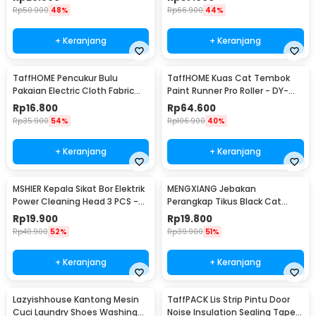
Rp
50.900
48%
Rp
66.900
44%
+ Keranjang
+ Keranjang
TaffHOME Pencukur Bulu
TaffHOME Kuas Cat Tembok
Pakaian Electric Cloth Fabric
Paint Runner Pro Roller - DY-
Shaver - FL-188
526
Rp
16.800
Rp
64.600
Rp
35.900
54%
Rp
106.900
40%
+ Keranjang
+ Keranjang
MSHIER Kepala Sikat Bor Elektrik
MENGXIANG Jebakan
Power Cleaning Head 3 PCS -
Perangkap Tikus Black Cat
DB003
Mousetrap 2 PCS - JB56
Rp
19.900
Rp
19.800
Rp
40.900
52%
Rp
39.900
51%
+ Keranjang
+ Keranjang
Lazyishhouse Kantong Mesin
TaffPACK Lis Strip Pintu Door
Cuci Laundry Shoes Washing
Noise Insulation Sealing Tape