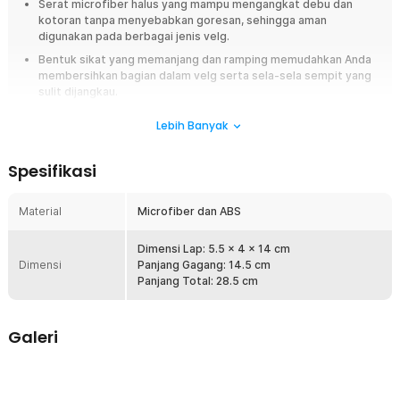
Serat microfiber halus yang mampu mengangkat debu dan
kotoran tanpa menyebabkan goresan, sehingga aman
digunakan pada berbagai jenis velg.
Bentuk sikat yang memanjang dan ramping memudahkan Anda
membersihkan bagian dalam velg serta sela-sela sempit yang
sulit dijangkau.
Handle ergonomis nyaman digenggam dan tidak mudah lepas
Lebih Banyak
beri kontrol maksimal saat digunakan.
Produk multifungsi dapat digunakan pada ban motor dan area
Spesifikasi
detail lain seperti fender atau bagian bawah kendaraan.
Overview
Material
Microfiber dan ABS
Bersihkan velg dan ban kendaraan Anda hingga ke detail terdalam
dengan sikat microfiber CARHAVE yang lembut dan efektif. Dirancang
Dimensi Lap: 5.5 x 4 x 14 cm
untuk mengangkat debu rem dan kotoran jalan tanpa merusak
Dimensi
Panjang Gagang: 14.5 cm
permukaan, sikat ini memiliki model pipih yang membantu menjaga
Panjang Total: 28.5 cm
tampilan velg tetap bersih dan terawat, bahkan pada area sempit yang
sulit dijangkau. Lengkap dengan handle ergonomis yang nyaman
digenggam dan stbail.
Galeri
Fitur
Microfiber Lembut Anti Baret