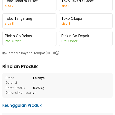
Toko Jakarta Pusat
Toko Jakarta Barat
sisa
7
sisa
3
Toko Tangerang
Toko Cikupa
sisa
8
sisa
3
Pick n Go Bekasi
Pick n Go Depok
Pre-Order
Pre-Order
Tersedia bayar di tempat (COD)
Rincian Produk
Brand
Lainnya
Garansi
-
Berat Produk
0.25 kg
Dimensi Kemasan
: -
Keunggulan Produk