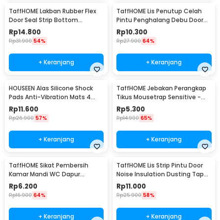
TaffHOME Lakban Rubber Flex
TaffHOME Lis Penutup Celah
Door Seal Strip Bottom
Pintu Penghalang Debu Door
Waterproof 45mmx5M - TP39
Bottom Seal 1M - LQ7
Rp
14.800
Rp
10.300
Rp
31.900
54%
Rp
27.900
64%
+ Keranjang
+ Keranjang
HOUSEEN Alas Silicone Shock
TaffHOME Jebakan Perangkap
Pads Anti-Vibration Mats 4
Tikus Mousetrap Sensitive -
PCS - NY522
ZL-2021
Rp
11.600
Rp
5.300
Rp
26.900
57%
Rp
14.900
65%
+ Keranjang
+ Keranjang
TaffHOME Sikat Pembersih
TaffHOME Lis Strip Pintu Door
Kamar Mandi WC Dapur
Noise Insulation Dusting Tape
Sponge Brush - 8211
5Mx9mmx9mm - KK-061
Rp
6.200
Rp
11.000
Rp
16.900
64%
Rp
25.900
58%
+ Keranjang
+ Keranjang