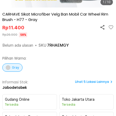
1 / 10
CARHAVE Sikat Microfiber Velg Ban Mobil Car Wheel Rim
Brush - H77
-
Gray
Rp
11.400
Rp
26.900
58
%
Belum ada ulasan
•
SKU
7RHAEMGY
Pilihan Warna:
Gray
Lihat
5
Lokasi Lainnya
Informasi Stok:
Jabodetabek
Gudang Online
Toko Jakarta Utara
Tersedia
Tersedia