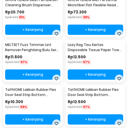
Cleaning Brush Dispenser
Microfiber Flat Flexible Head
Sabun Air - S0026
with Bucket - FMI60
Rp
20.700
Rp
73.200
Rp
41.900
51%
Rp
118.900
39%
+ Keranjang
+ Keranjang
MELTSET Fuzz Trimmer Lint
Lazy Rag Tisu Kertas
Remover Penghilang Bulu Serat
Disposable Tissue Paper Towel
Kain - CV8805
1 Roll (50 Helai) - MB104P
Rp
11.600
Rp
12.500
Rp
26.900
57%
Rp
28.900
57%
+ Keranjang
+ Keranjang
TaffHOME Lakban Rubber Flex
TaffHOME Lakban Rubber Flex
Door Seal Strip Bottom
Door Seal Strip Bottom
Waterproof 25mmx5M - TP39
Waterproof 35mmx5M - TP39
Rp
10.300
Rp
12.500
Rp
24.900
59%
Rp
28.900
57%
+ Keranjang
+ Keranjang