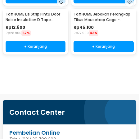
TaffHOME Lis Strip Pintu Door
TaffHOME Jebakan Perangkap
Noise Insulation D Tape
Tikus Mousetrap Cage -
9x6mm 10M - KK-062
HU1999
Rp
12.600
Rp
45.100
Rp
28.900
57%
Rp
77.900
43%
+ Keranjang
+ Keranjang
Beli Sekarang
Contact Center
Pembelian Online